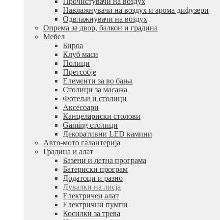
Прочистувачи на воздух
Навлажнувачи на воздух и арома дифузери
Одвлажнувачи на воздух
Опрема за двор, балкон и градина
Мебел
Бироа
Клуб маси
Полици
Претсобје
Елементи за во бања
Столици за масажа
Фотељи и столици
Аксесоари
Канцелариски столови
Gaming столици
Декоративни LED камини
Авто-мото галантерија
Градина и алат
Базени и летна програма
Батериски програм
Додатоци и разно
Дувалки на лисја
Електричен алат
Електрични пумпи
Косилки за трева