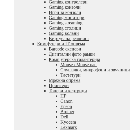
Gaming контролери
Gaming конзоли
Игри за конзоли
Gaming монитори
Gaming streaming
Gaming столици
Gaming волани
Виртуелна реалност
Компјутери и IT опрема
Barcode скенери
Дигитални фото рамки
Компјутерска галантерија
Mouse / Mouse pad
Слушалки, микрофони и звучници
Тастатури
Мрежна опрема
Принтери
Тонери и кертриџи
HP
Canon
Epson
Brother
Dell
Kyocera
Lexmark