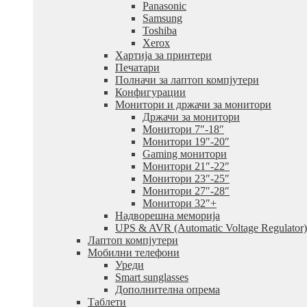
Panasonic
Samsung
Toshiba
Xerox
Хартија за принтери
Печатари
Полначи за лаптоп компјутери
Конфигурации
Монитори и држачи за монитори
Држачи за монитори
Монитори 7″-18″
Монитори 19″-20″
Gaming монитори
Монитори 21″-22″
Монитори 23″-25″
Монитори 27″-28″
Монитори 32″+
Надворешна меморија
UPS & AVR (Automatic Voltage Regulator)
Лаптоп компјутери
Мобилни телефони
Уреди
Smart sunglasses
Дополнителна опрема
Таблети