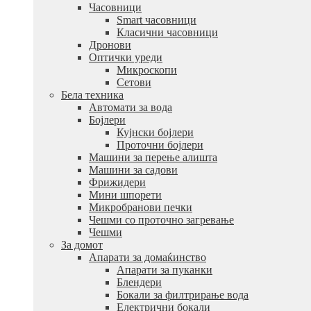
Часовници
Smart часовници
Класични часовници
Дронови
Оптички уреди
Микроскопи
Сетови
Бела техника
Автомати за вода
Бојлери
Кујнски бојлери
Проточни бојлери
Машини за перење алишта
Машини за садови
Фрижидери
Мини шпорети
Микробранови печки
Чешми со проточно загревање
Чешми
За домот
Апарати за домаќинство
Апарати за пуканки
Блендери
Бокали за филтрирање вода
Електрични бокали