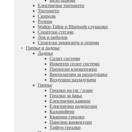
Вело опрема
Електрични тротинети
Тротинети
Скироли
Ролери
Walkie-Talkie и Bluetooth слушалки
Спортски стегачи
Лов и риболов
Спортски реквизити и опрема
Греење и ладење
Ладење
Сплит системи
Инвертер сплит системи
Преносни климатизери
Вентилатори за разладување
Воздушни разладувачи
Греење
Греалки на гас / плин
Греалки за бања
Електрични камини
Електрични радијатори
Калорифери
Кварцни греалки
Панелни конвектори
Тајфун греалки