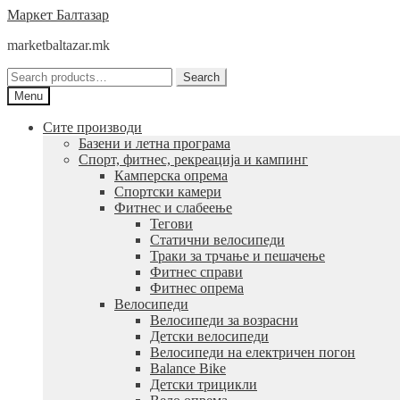
Skip
Skip
Маркет Балтазар
to
to
marketbaltazar.mk
navigation
content
Search
Search
for:
Menu
Сите производи
Базени и летна програма
Спорт, фитнес, рекреација и кампинг
Камперска опрема
Спортски камери
Фитнес и слабеење
Тегови
Статични велосипеди
Траки за трчање и пешачење
Фитнес справи
Фитнес опрема
Велосипеди
Велосипеди за возрасни
Детски велосипеди
Велосипеди на електричен погон
Balance Bike
Детски трицикли