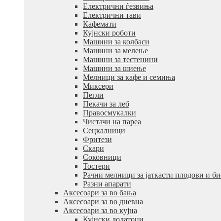
Електрични ѓезвиња
Електрични тави
Кафемати
Кујнски роботи
Машини за колбаси
Машини за мелење
Машини за тестенини
Машини за шиење
Мелници за кафе и семиња
Миксери
Пегли
Пекачи за леб
Правосмукалки
Чистачи на пареа
Сецкалници
Фритези
Скари
Соковници
Тостери
Рачни мелници за јаткасти плодови и б
Разни апарати
Аксесоари за во бања
Аксесоари за во дневна
Аксесоари за во кујна
Кујнски додатоци