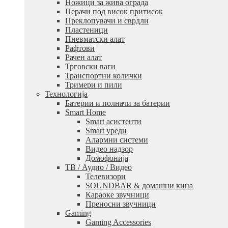
Ножици за жива ограда
Перачи под висок притисок
Преклопувачи и сврдли
Пластеници
Пневматски алат
Рафтови
Рачен алат
Трговски ваги
Транспортни колички
Тримери и пили
Технологија
Батерии и полначи за батерии
Smart Home
Smart асистенти
Smart уреди
Алармни системи
Видео надзор
Домофонија
ТВ / Аудио / Видео
Телевизори
SOUNDBAR & домашни кина
Караоке звучници
Преносни звучници
Gaming
Gaming Accessories