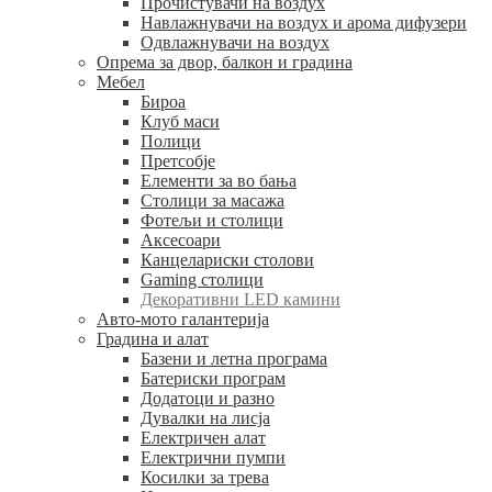
Прочистувачи на воздух
Навлажнувачи на воздух и арома дифузери
Одвлажнувачи на воздух
Опрема за двор, балкон и градина
Мебел
Бироа
Клуб маси
Полици
Претсобје
Елементи за во бања
Столици за масажа
Фотељи и столици
Аксесоари
Канцелариски столови
Gaming столици
Декоративни LED камини
Авто-мото галантерија
Градина и алат
Базени и летна програма
Батериски програм
Додатоци и разно
Дувалки на лисја
Електричен алат
Електрични пумпи
Косилки за трева