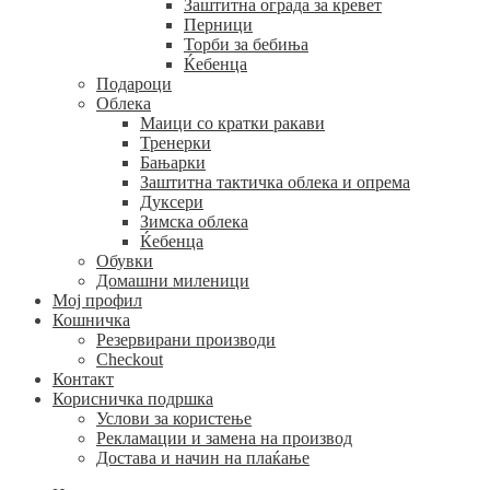
Заштитна ограда за кревет
Перници
Торби за бебиња
Ќебенца
Подароци
Облека
Маици со кратки ракави
Тренерки
Бањарки
Заштитна тактичка облека и опрема
Дуксери
Зимска облека
Ќебенца
Обувки
Домашни миленици
Мој профил
Кошничка
Резервирани производи
Checkout
Контакт
Корисничка подршка
Услови за користење
Рекламации и замена на производ
Достава и начин на плаќање