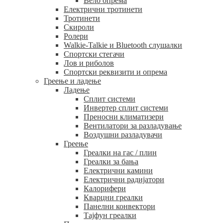
Вело опрема
Електрични тротинети
Тротинети
Скироли
Ролери
Walkie-Talkie и Bluetooth слушалки
Спортски стегачи
Лов и риболов
Спортски реквизити и опрема
Греење и ладење
Ладење
Сплит системи
Инвертер сплит системи
Преносни климатизери
Вентилатори за разладување
Воздушни разладувачи
Греење
Греалки на гас / плин
Греалки за бања
Електрични камини
Електрични радијатори
Калорифери
Кварцни греалки
Панелни конвектори
Тајфун греалки