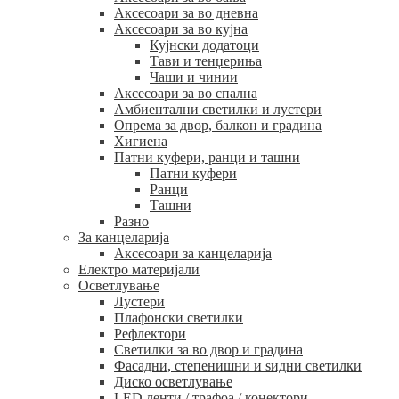
Аксесоари за во дневна
Аксесоари за во кујна
Кујнски додатоци
Тави и тенџериња
Чаши и чинии
Аксесоари за во спална
Амбиентални светилки и лустери
Опрема за двор, балкон и градина
Хигиена
Патни куфери, ранци и ташни
Патни куфери
Ранци
Ташни
Разно
За канцеларија
Аксесоари за канцеларија
Електро материјали
Осветлување
Лустери
Плафонски светилки
Рефлектори
Светилки за во двор и градина
Фасадни, степенишни и ѕидни светилки
Диско осветлување
LED ленти / трафоа / конектори