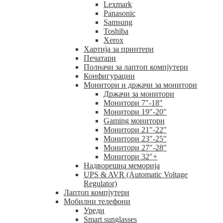
Lexmark
Panasonic
Samsung
Toshiba
Xerox
Хартија за принтери
Печатари
Полначи за лаптоп компјутери
Конфигурации
Монитори и држачи за монитори
Држачи за монитори
Монитори 7″-18″
Монитори 19″-20″
Gaming монитори
Монитори 21″-22″
Монитори 23″-25″
Монитори 27″-28″
Монитори 32″+
Надворешна меморија
UPS & AVR (Automatic Voltage
Regulator)
Лаптоп компјутери
Мобилни телефони
Уреди
Smart sunglasses