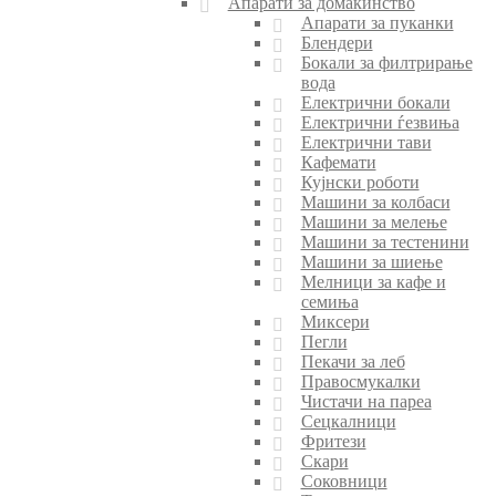
Апарати за домаќинство
Апарати за пуканки
Блендери
Бокали за филтрирање
вода
Електрични бокали
Електрични ѓезвиња
Електрични тави
Кафемати
Кујнски роботи
Машини за колбаси
Машини за мелење
Машини за тестенини
Машини за шиење
Мелници за кафе и
семиња
Миксери
Пегли
Пекачи за леб
Правосмукалки
Чистачи на пареа
Сецкалници
Фритези
Скари
Соковници