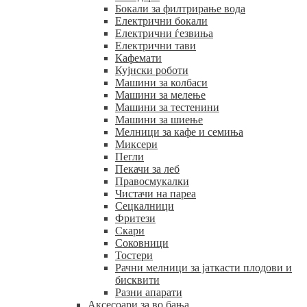
Бокали за филтрирање вода
Електрични бокали
Електрични ѓезвиња
Електрични тави
Кафемати
Кујнски роботи
Машини за колбаси
Машини за мелење
Машини за тестенини
Машини за шиење
Мелници за кафе и семиња
Миксери
Пегли
Пекачи за леб
Правосмукалки
Чистачи на пареа
Сецкалници
Фритези
Скари
Соковници
Тостери
Рачни мелници за јаткасти плодови и
бисквити
Разни апарати
Аксесоари за во бања