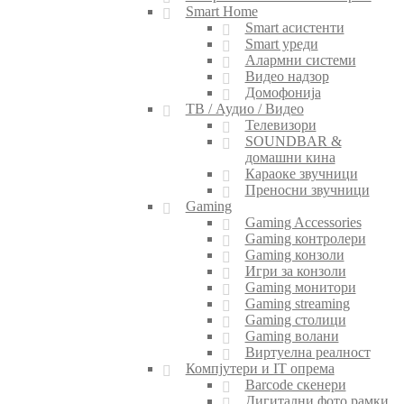
Smart Home
Smart асистенти
Smart уреди
Алармни системи
Видео надзор
Домофонија
ТВ / Аудио / Видео
Телевизори
SOUNDBAR &
домашни кина
Караоке звучници
Преносни звучници
Gaming
Gaming Accessories
Gaming контролери
Gaming конзоли
Игри за конзоли
Gaming монитори
Gaming streaming
Gaming столици
Gaming волани
Виртуелна реалност
Компјутери и IT опрема
Barcode скенери
Дигитални фото рамки