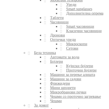
Мобилни телефони
Уреди
Smart sunglasses
Дополнителна опрема
Таблети
Часовници
Smart часовници
Класични часовници
Дронови
Оптички уреди
Микроскопи
Сетови
Бела техника
Автомати за вода
Бојлери
Кујнски бојлери
Проточни бојлери
Машини за перење алишта
Машини за садови
Фрижидери
Мини шпорети
Микробранови печки
Чешми со проточно загревање
Чешми
За домот