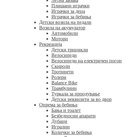
Летна забава
Плишани играчки
Играчки за деца
Играчки за бебиња
Детски возила на педали
Возила на акумулатор
Автомобили
Мотори
Рекреација
Детски трицикли
Велосипеди
Велосипеди на електричен погон
Скироли
Тротинети
Ролери
Balance Bike
Трамбулини
Туркала за проодување
Детски реквизити за во двор
Опрема за бебиња
Бања и тоалет
Безбедносни апарати
Дубаци
Игрални
Колички за бебиња