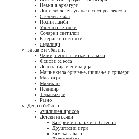
Цевки и арматури
Линиско осветлување и спот рефлектори
Столни ламби
Подни ламби
Улични светилки
Соларни светилки
Батериски светилки
Сијалици
Здравје и убавина
Четки, пегли и виткачи за коса
Фенови за коса
Депилација и епилација
Машинки за бричење, шишање и тримери
Масажери
Маникир
Педикир
Термометри
Разно
Деца и бебиња
Училишен прибор
Детски играчки
Батерии и полначи за батерии
Друштвени игри
Зимска забава