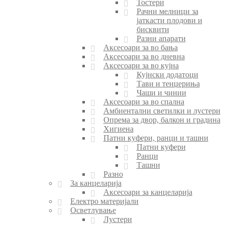
Тостери
Рачни мелници за
јаткасти плодови и
бисквити
Разни апарати
Аксесоари за во бања
Аксесоари за во дневна
Аксесоари за во кујна
Кујнски додатоци
Тави и тенџериња
Чаши и чинии
Аксесоари за во спална
Амбиентални светилки и лустери
Опрема за двор, балкон и градина
Хигиена
Патни куфери, ранци и ташни
Патни куфери
Ранци
Ташни
Разно
За канцеларија
Аксесоари за канцеларија
Електро материјали
Осветлување
Лустери