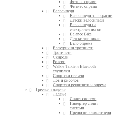
Фитнес справи
Фитнес опрема
Велосипеди
Велосипеди за возрасни
Детски велосипеди
Велосипеди на
електричен погон
Balance Bike
Детски трицикли
Вело опрема
Електрични тротинети
Тротинети
Скироли
Ролери
Walkie-Talkie и Bluetooth
слушалки
Спортски стегачи
Лов и риболов
Спортски реквизити и опрема
Греење и ладење
Ладење
Сплит системи
Инвертер сплит
системи
Преносни климатизери