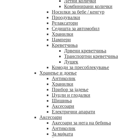
Летни колички
Комбинирани колички
Носилки за бебе / кенгур
Проодувалки
Релаксатори
Седишта за автомобил
Хранилки
Џампери
Креветчиња
Дрвени креветчиња
Транспортни креветчиња
Душек
Комоди за пресоблекување
Хранење и доење
Антиколик
Хранилки
Прибор за јадење
Цуцли и глодалки
Шишиња
Аксесоари
Електрични апарати
Аксесоари
Акесоари за нега на бебиња
Антиколик
За мајката