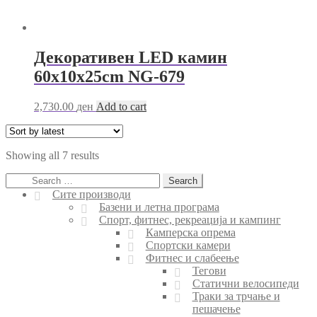
Декоративен LED камин
60х10х25cm NG-679
2,730.00
ден
Add to cart
Sorted
Showing all 7 results
by
Search
latest
for:
Сите производи
Базени и летна програма
Спорт, фитнес, рекреација и кампинг
Камперска опрема
Спортски камери
Фитнес и слабеење
Тегови
Статични велосипеди
Траки за трчање и
пешачење