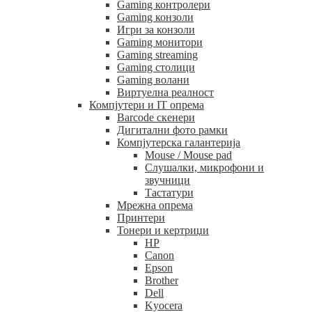
Gaming контролери
Gaming конзоли
Игри за конзоли
Gaming монитори
Gaming streaming
Gaming столици
Gaming волани
Виртуелна реалност
Компјутери и IT опрема
Barcode скенери
Дигитални фото рамки
Компјутерска галантерија
Mouse / Mouse pad
Слушалки, микрофони и
звучници
Тастатури
Мрежна опрема
Принтери
Тонери и кертриџи
HP
Canon
Epson
Brother
Dell
Kyocera