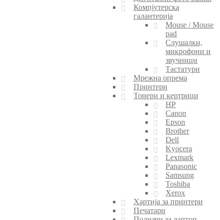
Компјутерска
галантерија
Mouse / Mouse
pad
Слушалки,
микрофони и
звучници
Тастатури
Мрежна опрема
Принтери
Тонери и кертриџи
HP
Canon
Epson
Brother
Dell
Kyocera
Lexmark
Panasonic
Samsung
Toshiba
Xerox
Хартија за принтери
Печатари
Полначи за лаптоп