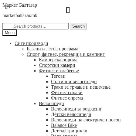
Skip
Skip
Маркет Балтазар
to
to
marketbaltazar.mk
navigation
content
Search
Search
for:
Menu
Сите производи
Базени и летна програма
Спорт, фитнес, рекреација и кампинг
Камперска опрема
Спортски камери
Фитнес и слабеење
Тегови
Статични велосипеди
Траки за трчање и пешачење
Фитнес справи
Фитнес опрема
Велосипеди
Велосипеди за возрасни
Детски велосипеди
Велосипеди на електричен погон
Balance Bike
Детски трицикли