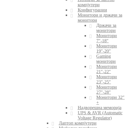
компјутери
Конфигурации
Монитори и држачи за
монитори
Држачи за
монитори
Монитори
7″-18″
Монитори
19″-20″
Gaming
монитори
Монитори
21″-22″
Монитори
23″-25″
Монитори
27″-28″
Монитори 32″
+
Надворешна меморија
UPS & AVR (Automatic
Voltage Regulator)
Лаптоп компјутери