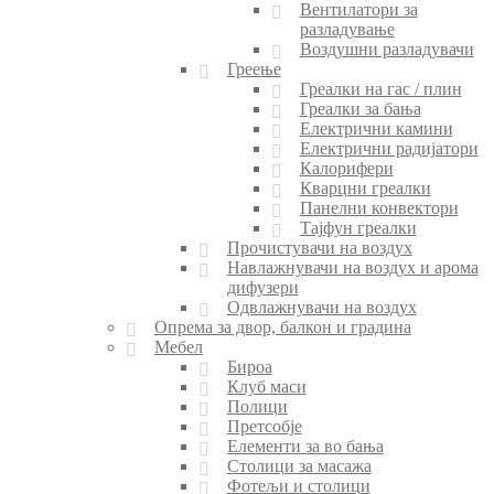
Вентилатори за
разладување
Воздушни разладувачи
Греење
Греалки на гас / плин
Греалки за бања
Електрични камини
Електрични радијатори
Калорифери
Кварцни греалки
Панелни конвектори
Тајфун греалки
Прочистувачи на воздух
Навлажнувачи на воздух и арома
дифузери
Одвлажнувачи на воздух
Опрема за двор, балкон и градина
Мебел
Бироа
Клуб маси
Полици
Претсобје
Елементи за во бања
Столици за масажа
Фотељи и столици