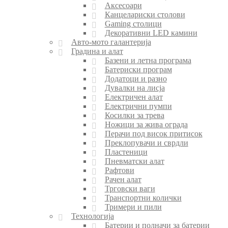
Аксесоари
Канцелариски столови
Gaming столици
Декоративни LED камини
Авто-мото галантерија
Градина и алат
Базени и летна програма
Батериски програм
Додатоци и разно
Дувалки на лисја
Електричен алат
Електрични пумпи
Косилки за трева
Ножици за жива ограда
Перачи под висок притисок
Преклопувачи и сврдли
Пластеници
Пневматски алат
Рафтови
Рачен алат
Трговски ваги
Транспортни колички
Тримери и пили
Технологија
Батерии и полначи за батерии