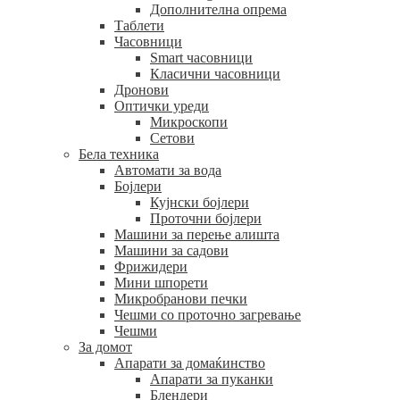
Дополнителна опрема
Таблети
Часовници
Smart часовници
Класични часовници
Дронови
Оптички уреди
Микроскопи
Сетови
Бела техника
Автомати за вода
Бојлери
Кујнски бојлери
Проточни бојлери
Машини за перење алишта
Машини за садови
Фрижидери
Мини шпорети
Микробранови печки
Чешми со проточно загревање
Чешми
За домот
Апарати за домаќинство
Апарати за пуканки
Блендери