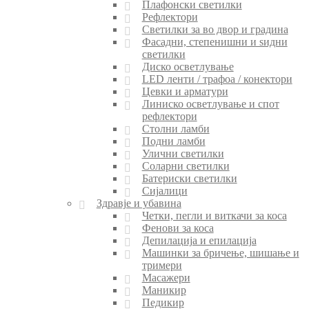
Плафонски светилки
Рефлектори
Светилки за во двор и градина
Фасадни, степенишни и ѕидни
светилки
Диско осветлување
LED ленти / трафоа / конектори
Цевки и арматури
Линиско осветлување и спот
рефлектори
Столни ламби
Подни ламби
Улични светилки
Соларни светилки
Батериски светилки
Сијалици
Здравје и убавина
Четки, пегли и виткачи за коса
Фенови за коса
Депилација и епилација
Машинки за бричење, шишање и
тримери
Масажери
Маникир
Педикир