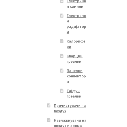
Електричн
и камини
Електричн
и
радијатор
и
Калорифе
ри
Кварцни
греалки
Панелни
конвектор
и
Тајфун
греалки
Прочистувачи на
воздух
Навлажнувачи на
воздух и арома