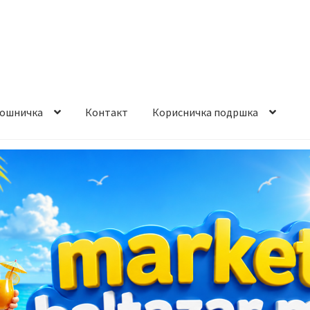
ошничка
Контакт
Корисничка подршка
става и начин на плаќање
Контакт
Корисничка подршка
а на производ
Сите производи
Услови за користење