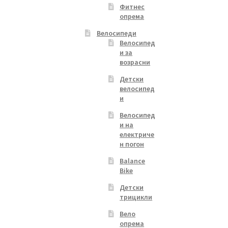
Фитнес
опрема
Велосипеди
Велосипед
и за
возрасни
Детски
велосипед
и
Велосипед
и на
електриче
н погон
Balance
Bike
Детски
трицикли
Вело
опрема