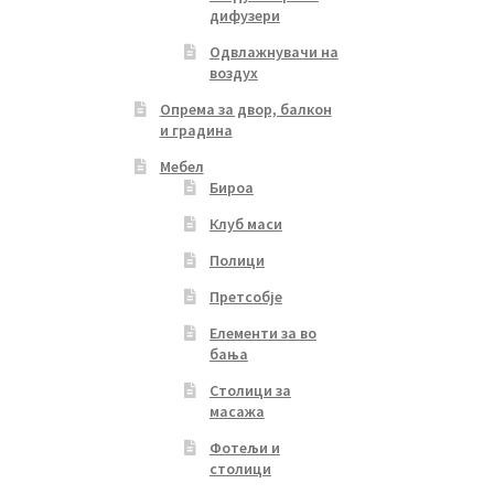
дифузери
Одвлажнувачи на
воздух
Опрема за двор, балкон
и градина
Мебел
Бироа
Клуб маси
Полици
Претсобје
Елементи за во
бања
Столици за
масажа
Фотељи и
столици