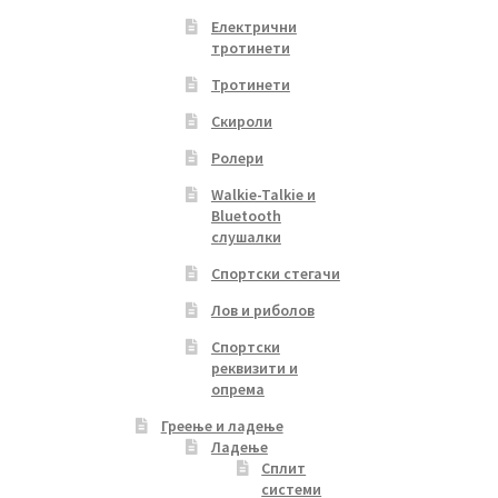
Електрични
тротинети
Тротинети
Скироли
Ролери
Walkie-Talkie и
Bluetooth
слушалки
Спортски стегачи
Лов и риболов
Спортски
реквизити и
опрема
Греење и ладење
Ладење
Сплит
системи