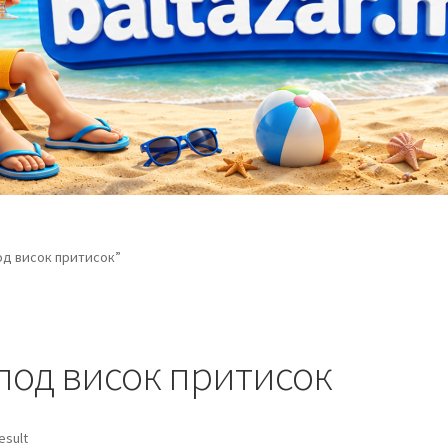
од висок притисок”
под висок притисок
esult