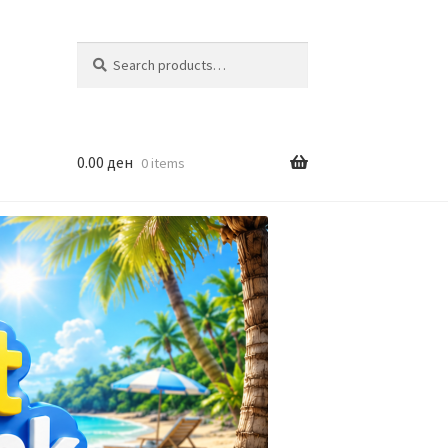
Search
Search
for:
0.00
ден
0 items