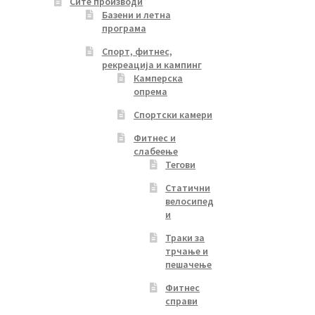
Сите производи
Базени и летна
програма
Спорт, фитнес,
рекреација и кампинг
Камперска
опрема
Спортски камери
Фитнес и
слабеење
Тегови
Статични
велосипед
и
Траки за
трчање и
пешачење
Фитнес
справи