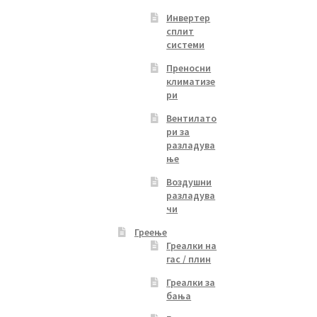
Инвертер
сплит
системи
Преносни
климатизе
ри
Вентилато
ри за
разладува
ње
Воздушни
разладува
чи
Греење
Греалки на
гас / плин
Греалки за
бања