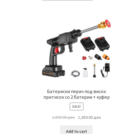
Батериски перач под висок
притисок со 2 батерии + куфер
SALE!
Original
Current
1,899.00
ден
1,450.00
ден
price
price
was:
is:
Add to cart