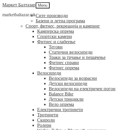
Skip
Skip
Маркет Балтазар
Menu
to
to
marketbaltazar.mk
navigation
content
Сите производи
Базени и летна програма
Спорт, фитнес, рекреација и кампинг
Камперска опрема
Спортски камери
Фитнес и слабеење
Тегови
Статични велосипеди
Траки за трчање и пешачење
Фитнес справи
Фитнес опрема
Велосипеди
Велосипеди за возрасни
Детски велосипеди
Велосипеди на електричен погон
Balance Bike
Детски трицикли
Вело опрема
Електрични тротинети
Тротинети
Скироли
Ролери