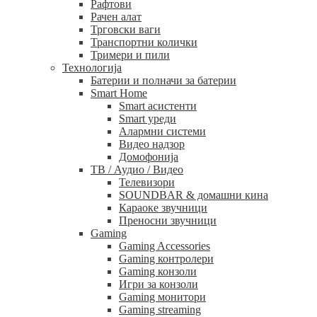
Рафтови
Рачен алат
Трговски ваги
Транспортни колички
Тримери и пили
Технологија
Батерии и полначи за батерии
Smart Home
Smart асистенти
Smart уреди
Алармни системи
Видео надзор
Домофонија
ТВ / Аудио / Видео
Телевизори
SOUNDBAR & домашни кина
Караоке звучници
Преносни звучници
Gaming
Gaming Accessories
Gaming контролери
Gaming конзоли
Игри за конзоли
Gaming монитори
Gaming streaming