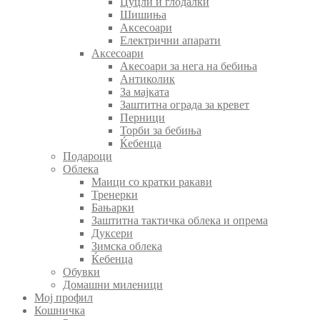
Цуцли и глодалки
Шишиња
Аксесоари
Електрични апарати
Аксесоари
Акесоари за нега на бебиња
Антиколик
За мајката
Заштитна ограда за кревет
Перници
Торби за бебиња
Ќебенца
Подароци
Облека
Маици со кратки ракави
Тренерки
Бањарки
Заштитна тактичка облека и опрема
Дуксери
Зимска облека
Ќебенца
Обувки
Домашни миленици
Мој профил
Кошничка