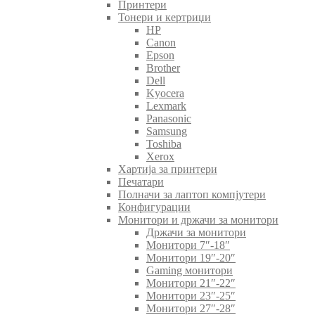
Принтери
Тонери и кертриџи
HP
Canon
Epson
Brother
Dell
Kyocera
Lexmark
Panasonic
Samsung
Toshiba
Xerox
Хартија за принтери
Печатари
Полначи за лаптоп компјутери
Конфигурации
Монитори и држачи за монитори
Држачи за монитори
Монитори 7″-18″
Монитори 19″-20″
Gaming монитори
Монитори 21″-22″
Монитори 23″-25″
Монитори 27″-28″