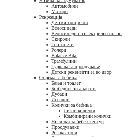
Возила на акумулатор
Автомобили
Мотори
Рекреација
Детски трицикли
Велосипеди
Велосипеди на електричен погон
Скироли
Тротинети
Ролери
Balance Bike
Трамбулини
Туркала за проодување
Детски реквизити за во двор
Опрема за бебиња
Бања и тоалет
Безбедносни апарати
Дубаци
Игрални
Колички за бебиња
Летни колички
Комбинирани колички
Носилки за бебе / кенгур
Проодувалки
Релаксатори