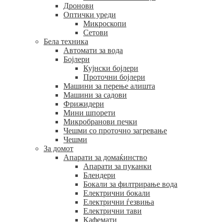
Дронови
Оптички уреди
Микроскопи
Сетови
Бела техника
Автомати за вода
Бојлери
Кујнски бојлери
Проточни бојлери
Машини за перење алишта
Машини за садови
Фрижидери
Мини шпорети
Микробранови печки
Чешми со проточно загревање
Чешми
За домот
Апарати за домаќинство
Апарати за пуканки
Блендери
Бокали за филтрирање вода
Електрични бокали
Електрични ѓезвиња
Електрични тави
Кафемати