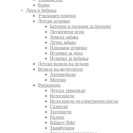
Разно
Деца и бебиња
Училишен прибор
Детски играчки
Батерии и полначи за батерии
Друштвени игри
Зимска забава
Летна забава
Плишани играчки
Играчки за деца
Играчки за бебиња
Детски возила на педали
Возила на акумулатор
Автомобили
Мотори
Рекреација
Детски трицикли
Велосипеди
Велосипеди на електричен погон
Скироли
Тротинети
Ролери
Balance Bike
Трамбулини