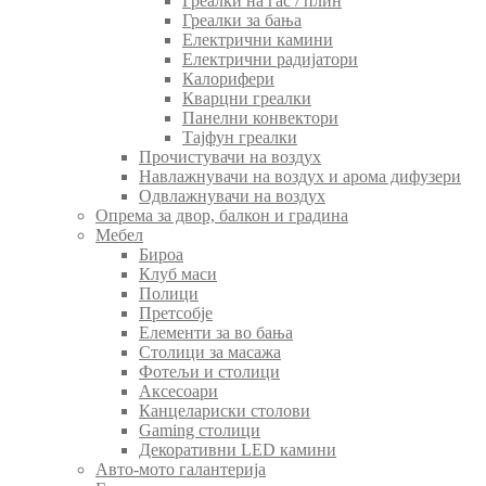
Греалки на гас / плин
Греалки за бања
Електрични камини
Електрични радијатори
Калорифери
Кварцни греалки
Панелни конвектори
Тајфун греалки
Прочистувачи на воздух
Навлажнувачи на воздух и арома дифузери
Одвлажнувачи на воздух
Опрема за двор, балкон и градина
Мебел
Бироа
Клуб маси
Полици
Претсобје
Елементи за во бања
Столици за масажа
Фотељи и столици
Аксесоари
Канцелариски столови
Gaming столици
Декоративни LED камини
Авто-мото галантерија