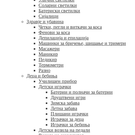
Соларни светилки
Батериски светилки
Сијалици
Здравје и убавина
Четки, пегли и виткачи за коса
Фенови за коса
Депилација и епилација
Машинки за бричење, шишање и тримери
Масажери
Маникир
Педикир
Термометри
Разно
Деца и бебиња
Училишен прибор
Детски играчки
Батерии и полначи за батерии
Друштвени игри
Зимска забава
Летна забава
Плишани играчки
Играчки за деца
Играчки за бебиња
Детски возила на педали