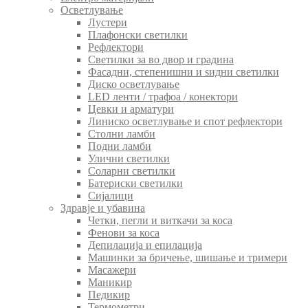
Осветлување
Лустери
Плафонски светилки
Рефлектори
Светилки за во двор и градина
Фасадни, степенишни и ѕидни светилки
Диско осветлување
LED ленти / трафоа / конектори
Цевки и арматури
Линиско осветлување и спот рефлектори
Столни ламби
Подни ламби
Улични светилки
Соларни светилки
Батериски светилки
Сијалици
Здравје и убавина
Четки, пегли и виткачи за коса
Фенови за коса
Депилација и епилација
Машинки за бричење, шишање и тримери
Масажери
Маникир
Педикир
Термометри