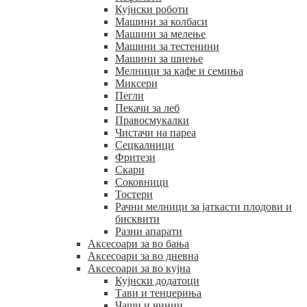
Кујнски роботи
Машини за колбаси
Машини за мелење
Машини за тестенини
Машини за шиење
Мелници за кафе и семиња
Миксери
Пегли
Пекачи за леб
Правосмукалки
Чистачи на пареа
Сецкалници
Фритези
Скари
Соковници
Тостери
Рачни мелници за јаткасти плодови и
бисквити
Разни апарати
Аксесоари за во бања
Аксесоари за во дневна
Аксесоари за во кујна
Кујнски додатоци
Тави и тенџериња
Чаши и чинии