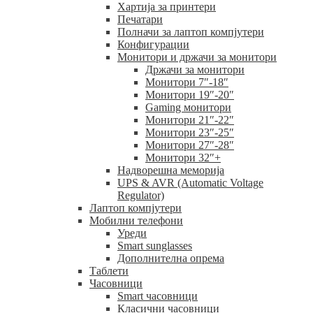
Хартија за принтери
Печатари
Полначи за лаптоп компјутери
Конфигурации
Монитори и држачи за монитори
Држачи за монитори
Монитори 7″-18″
Монитори 19″-20″
Gaming монитори
Монитори 21″-22″
Монитори 23″-25″
Монитори 27″-28″
Монитори 32″+
Надворешна меморија
UPS & AVR (Automatic Voltage
Regulator)
Лаптоп компјутери
Мобилни телефони
Уреди
Smart sunglasses
Дополнителна опрема
Таблети
Часовници
Smart часовници
Класични часовници