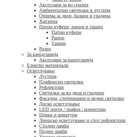
Аксесоари за во спална
Амбиентални светилки и лустери
Опрема за двор, балкон и градина
Хигиена
Патни куфери, ранци и ташни
Патни куфери
Ранци
Ташни
Разно
За канцеларија
Аксесоари за канцеларија
Електро материјали
Осветлување
Лустери
Плафонски светилки
Рефлектори
Светилки за во двор и градина
Фасадни, степенишни и ѕидни светилки
Диско осветлување
LED ленти / трафоа / конектори
Цевки и арматури
Линиско осветлување и спот рефлектори
Столни ламби
Подни ламби
Улични светилки