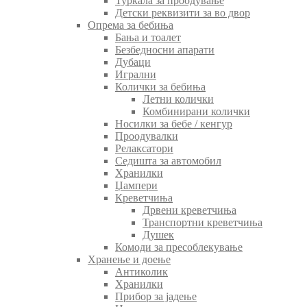
Туркала за проодување
Детски реквизити за во двор
Опрема за бебиња
Бања и тоалет
Безбедносни апарати
Дубаци
Игрални
Колички за бебиња
Летни колички
Комбинирани колички
Носилки за бебе / кенгур
Проодувалки
Релаксатори
Седишта за автомобил
Хранилки
Џампери
Креветчиња
Дрвени креветчиња
Транспортни креветчиња
Душек
Комоди за пресоблекување
Хранење и доење
Антиколик
Хранилки
Прибор за јадење