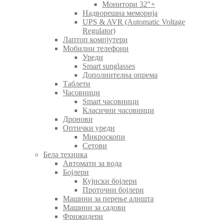
Монитори 32″+
Надворешна меморија
UPS & AVR (Automatic Voltage
Regulator)
Лаптоп компјутери
Мобилни телефони
Уреди
Smart sunglasses
Дополнителна опрема
Таблети
Часовници
Smart часовници
Класични часовници
Дронови
Оптички уреди
Микроскопи
Сетови
Бела техника
Автомати за вода
Бојлери
Кујнски бојлери
Проточни бојлери
Машини за перење алишта
Машини за садови
Фрижидери