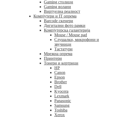
Gaming столици
Gaming волани
Виртуелна реалност
Компјутери и IT опрема
Barcode скенери
Дигитални фото рамки
Компјутерска галантерија
Mouse / Mouse pad
Слушалки, микрофони и
звучници
Тастатури
Мрежна опрема
Принтери
Тонери и кертриџи
HP
Canon
Epson
Brother
Dell
Kyocera
Lexmark
Panasonic
Samsung
Toshiba
Xerox