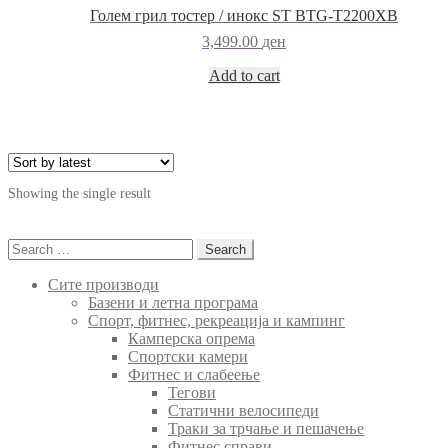
Голем грил тостер / инокс ST BTG-T2200XB
3,499.00
ден
Add to cart
Showing the single result
Search
for:
Сите производи
Базени и летна програма
Спорт, фитнес, рекреација и кампинг
Камперска опрема
Спортски камери
Фитнес и слабеење
Тегови
Статични велосипеди
Траки за трчање и пешачење
Фитнес справи