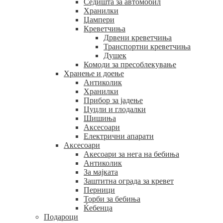
Седишта за автомобил
Хранилки
Џампери
Креветчиња
Дрвени креветчиња
Транспортни креветчиња
Душек
Комоди за пресоблекување
Хранење и доење
Антиколик
Хранилки
Прибор за јадење
Цуцли и глодалки
Шишиња
Аксесоари
Електрични апарати
Аксесоари
Акесоари за нега на бебиња
Антиколик
За мајката
Заштитна ограда за кревет
Перници
Торби за бебиња
Ќебенца
Подароци