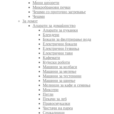
Мини шпорети
Микробранови печки
Чешми со проточно загревање
Чешми
За домот
Апарати за домаќинство
Апарати за пуканки
Блендери
Бокали за филтрирање вода
Електрични бокали
Електрични ѓезвиња
Електрични тави
Кафемати
Кујнски роботи
Машини за колбаси
Машини за мелење
Машини за тестенини
Машини за шиење
Мелници за кафе и семиња
Миксери
Пегли
Пекачи за леб
Правосмукалки
Чистачи на пареа
Сецкалници