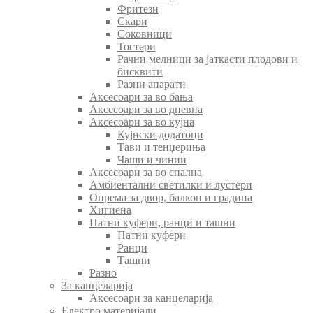
Фритези
Скари
Соковници
Тостери
Рачни мелници за јаткасти плодови и
бисквити
Разни апарати
Аксесоари за во бања
Аксесоари за во дневна
Аксесоари за во кујна
Кујнски додатоци
Тави и тенџериња
Чаши и чинии
Аксесоари за во спална
Амбиентални светилки и лустери
Опрема за двор, балкон и градина
Хигиена
Патни куфери, ранци и ташни
Патни куфери
Ранци
Ташни
Разно
За канцеларија
Аксесоари за канцеларија
Електро материјали