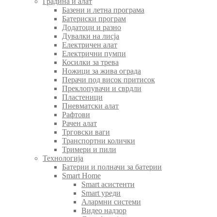
Градина и алат
Базени и летна програма
Батериски програм
Додатоци и разно
Дувалки на лисја
Електричен алат
Електрични пумпи
Косилки за трева
Ножици за жива ограда
Перачи под висок притисок
Преклопувачи и сврдли
Пластеници
Пневматски алат
Рафтови
Рачен алат
Трговски ваги
Транспортни колички
Тримери и пили
Технологија
Батерии и полначи за батерии
Smart Home
Smart асистенти
Smart уреди
Алармни системи
Видео надзор