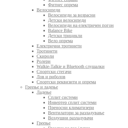
Фитнес опрема
Велосипеди
Велосипеди за возрасни
Детски велосипеди
Велосипеди на електричен погон
Balance Bike
Детски трицикли
Вело опрема
Електрични тротинети
Тротинети
Скироли
Ролери
Walkie-Talkie и Bluetooth слушалки
Спортски стегачи
Лов и риболов
Спортски реквизити и опрема
Греење и ладење
Ладење
Сплит системи
Инвертер сплит системи
Преносни климатизери
Вентилатори за разладување
Воздушни разладувачи
Греење