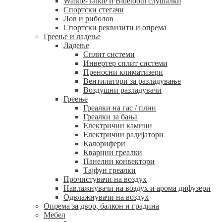
Walkie-Talkie и Bluetooth слушалки
Спортски стегачи
Лов и риболов
Спортски реквизити и опрема
Греење и ладење
Ладење
Сплит системи
Инвертер сплит системи
Преносни климатизери
Вентилатори за разладување
Воздушни разладувачи
Греење
Греалки на гас / плин
Греалки за бања
Електрични камини
Електрични радијатори
Калорифери
Кварцни греалки
Панелни конвектори
Тајфун греалки
Прочистувачи на воздух
Навлажнувачи на воздух и арома дифузери
Одвлажнувачи на воздух
Опрема за двор, балкон и градина
Мебел