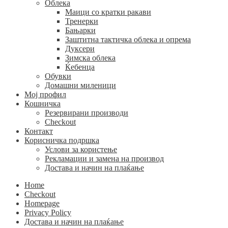
Облека
Маици со кратки ракави
Тренерки
Бањарки
Заштитна тактичка облека и опрема
Дуксери
Зимска облека
Ќебенца
Обувки
Домашни миленици
Мој профил
Кошничка
Резервирани производи
Checkout
Контакт
Корисничка подршка
Услови за користење
Рекламации и замена на производ
Достава и начин на плаќање
Home
Checkout
Homepage
Privacy Policy
Достава и начин на плаќање