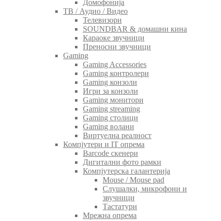
Домофонија
ТВ / Аудио / Видео
Телевизори
SOUNDBAR & домашни кина
Караоке звучници
Преносни звучници
Gaming
Gaming Accessories
Gaming контролери
Gaming конзоли
Игри за конзоли
Gaming монитори
Gaming streaming
Gaming столици
Gaming волани
Виртуелна реалност
Компјутери и IT опрема
Barcode скенери
Дигитални фото рамки
Компјутерска галантерија
Mouse / Mouse pad
Слушалки, микрофони и
звучници
Тастатури
Мрежна опрема