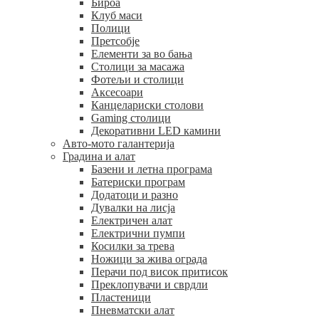
Бироа
Клуб маси
Полици
Претсобје
Елементи за во бања
Столици за масажа
Фотељи и столици
Аксесоари
Канцелариски столови
Gaming столици
Декоративни LED камини
Авто-мото галантерија
Градина и алат
Базени и летна програма
Батериски програм
Додатоци и разно
Дувалки на лисја
Електричен алат
Електрични пумпи
Косилки за трева
Ножици за жива ограда
Перачи под висок притисок
Преклопувачи и сврдли
Пластеници
Пневматски алат