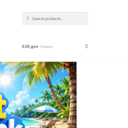
Search
Search
for:
0.00
ден
0 items