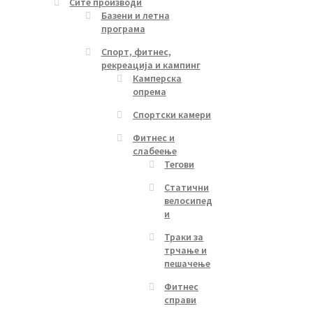
Сите производи
Базени и летна
програма
Спорт, фитнес,
рекреација и кампинг
Камперска
опрема
Спортски камери
Фитнес и
слабеење
Тегови
Статични
велосипед
и
Траки за
трчање и
пешачење
Фитнес
справи