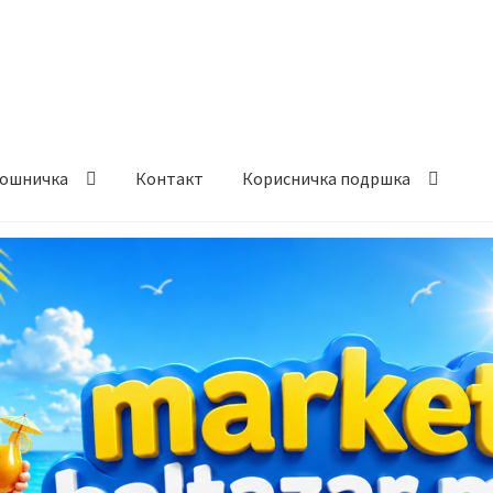
ошничка
Контакт
Корисничка подршка
става и начин на плаќање
Контакт
Корисничка подршка
а на производ
Сите производи
Услови за користење