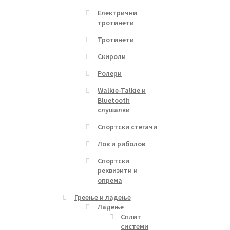
Електрични
тротинети
Тротинети
Скироли
Ролери
Walkie-Talkie и
Bluetooth
слушалки
Спортски стегачи
Лов и риболов
Спортски
реквизити и
опрема
Греење и ладење
Ладење
Сплит
системи