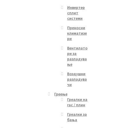
Инвертер
сплит
системи
Преносни
климатизе
ри
Вентилато
ри за
разладува
ње
Воздушни
разладува
чи
Греење
Греалки на
гас / плин
Греалки за
бања