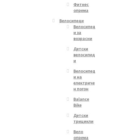
Фитнес
опрема
Велосипеди
Велосипед
и за
возрасни
Детски
велосипед
и
Велосипед
и на
електриче
н погон
Balance
Bike
Детски
трицикли
Вело
опрема