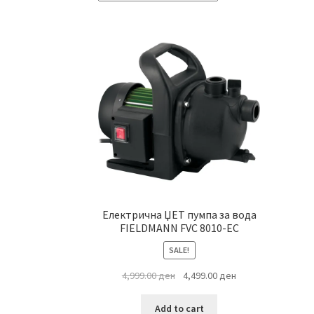
Електрична ЏЕТ пумпа за вода
FIELDMANN FVC 8010-EC
SALE!
Original
Current
4,999.00
ден
4,499.00
ден
price
price
was:
is:
Add to cart