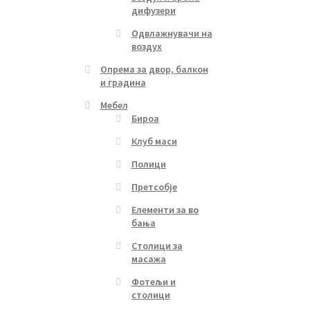
дифузери
Одвлажнувачи на
воздух
Опрема за двор, балкон
и градина
Мебел
Бироа
Клуб маси
Полици
Претсобје
Елементи за во
бања
Столици за
масажа
Фотељи и
столици