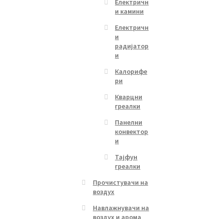
Електричн
и камини
Електричн
и
радијатор
и
Калорифе
ри
Кварцни
греалки
Панелни
конвектор
и
Тајфун
греалки
Прочистувачи на
воздух
Навлажнувачи на
воздух и арома