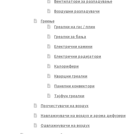
Вентилатори за разладување
Воздушни разладувачи
Греење
Греалки на гас / плин
Греалки за бања
Електрични камини
Електрични радијатори
Калорифери
Кварцни греалки
Панелни конвектори
Тајфун греалки
Прочистувачи на воздух
Навлажнувачи на воздух и арома дифузери
Одвлажнувачи на воздух