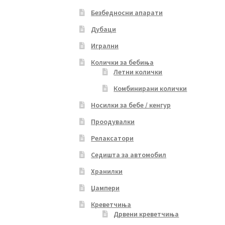
Безбедносни апарати
Дубаци
Игрални
Колички за бебиња
Летни колички
Комбинирани колички
Носилки за бебе / кенгур
Проодувалки
Релаксатори
Седишта за автомобил
Хранилки
Џампери
Креветчиња
Дрвени креветчиња