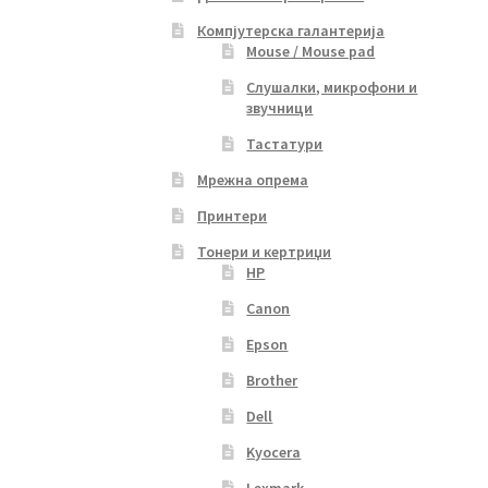
Компјутерска галантерија
Mouse / Mouse pad
Слушалки, микрофони и
звучници
Тастатури
Мрежна опрема
Принтери
Тонери и кертриџи
HP
Canon
Epson
Brother
Dell
Kyocera