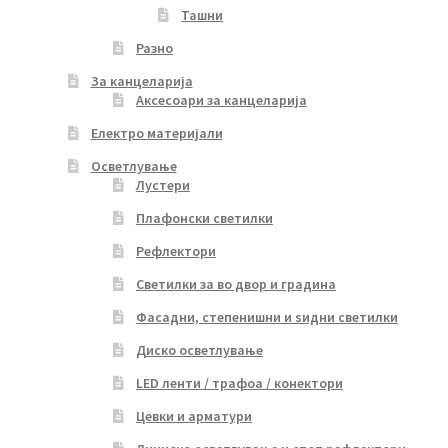
Ташни
Разно
За канцеларија
Аксесоари за канцеларија
Електро материјали
Осветлување
Лустери
Плафонски светилки
Рефлектори
Светилки за во двор и градина
Фасадни, степенишни и ѕидни светилки
Диско осветлување
LED ленти / трафоа / конектори
Цевки и арматури