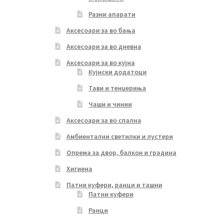
Разни апарати
Аксесоари за во бања
Аксесоари за во дневна
Аксесоари за во кујна
Кујнски додатоци
Тави и тенџериња
Чаши и чинии
Аксесоари за во спална
Амбиентални светилки и лустери
Опрема за двор, балкон и градина
Хигиена
Патни куфери, ранци и ташни
Патни куфери
Ранци