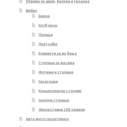
Опрема за двор, балкон и градина
Мебел
Бироа
Клуб маси
Полици
Претсобје
Елементи за во бања
Столици за масажа
Фотељи и столици
Аксесоари
Канцелариски столови
Gaming столици
Декоративни LED камини
Авто-мото галантерија