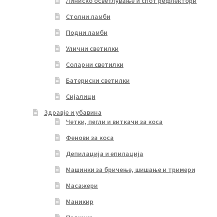
Линиско осветлување и спот рефлектори
Столни ламби
Подни ламби
Улични светилки
Соларни светилки
Батериски светилки
Сијалици
Здравје и убавина
Четки, пегли и виткачи за коса
Фенови за коса
Депилација и епилација
Машинки за бричење, шишање и тримери
Масажери
Маникир