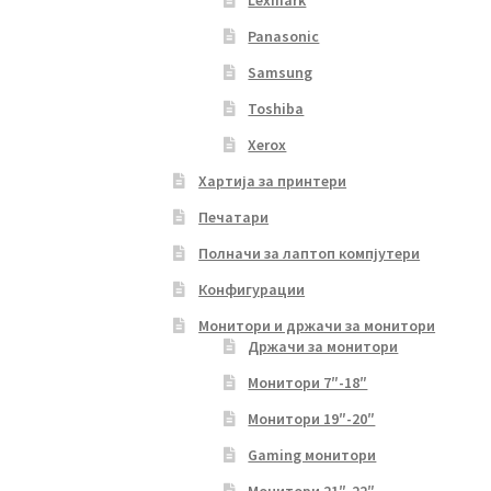
Lexmark
Panasonic
Samsung
Toshiba
Xerox
Хартија за принтери
Печатари
Полначи за лаптоп компјутери
Конфигурации
Монитори и држачи за монитори
Држачи за монитори
Монитори 7″-18″
Монитори 19″-20″
Gaming монитори