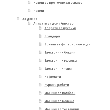
Чешми со проточно загревање
Чешми
За домот
Апарати за домаќинство
Апарати за пуканки
Блендери
Бокали за филтрирање вода
Електрични бокали
Електрични ѓезвиња
Електрични тави
Кафемати
Кујнски роботи
Машини за колбаси
Машини за мелење
Машини за тестенини