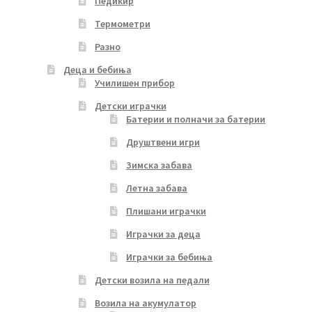
Педикир
Термометри
Разно
Деца и бебиња
Училишен прибор
Детски играчки
Батерии и полначи за батерии
Друштвени игри
Зимска забава
Летна забава
Плишани играчки
Играчки за деца
Играчки за бебиња
Детски возила на педали
Возила на акумулатор