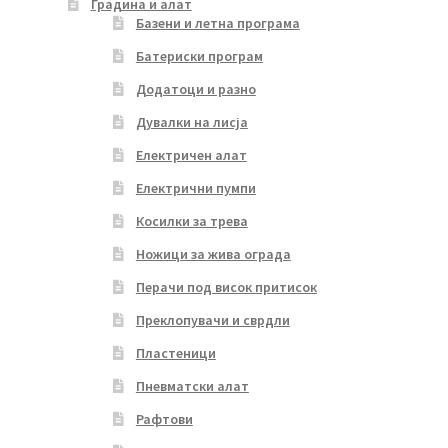
Градина и алат
Базени и летна програма
Батериски програм
Додатоци и разно
Дувалки на лисја
Електричен алат
Електрични пумпи
Косилки за трева
Ножици за жива ограда
Перачи под висок притисок
Преклопувачи и сврдли
Пластеници
Пневматски алат
Рафтови