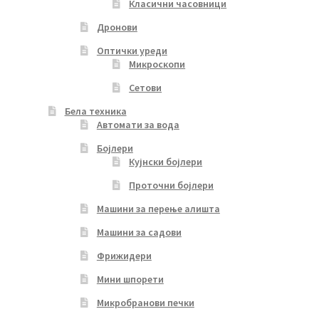
Класични часовници
Дронови
Оптички уреди
Микроскопи
Сетови
Бела техника
Автомати за вода
Бојлери
Кујнски бојлери
Проточни бојлери
Машини за перење алишта
Машини за садови
Фрижидери
Мини шпорети
Микробранови печки