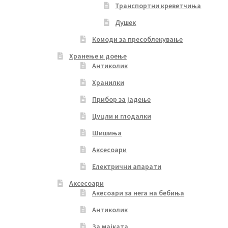
Транспортни креветчиња
Душек
Комоди за пресоблекување
Хранење и доење
Антиколик
Хранилки
Прибор за јадење
Цуцли и глодалки
Шишиња
Аксесоари
Електрични апарати
Аксесоари
Акесоари за нега на бебиња
Антиколик
За мајката