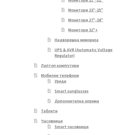
Монитори 21″-22″
Монитори 23″-25″
Монитори 27″-28″
Монитори 32″+
Надворешна меморија
UPS & AVR (Automatic Voltage
Regulator)
Лаптоп компјутери
Мобилни телефони
Уреди
Smart sunglasses
Дополнителна опрема
Таблети
Часовници
Smart часовници