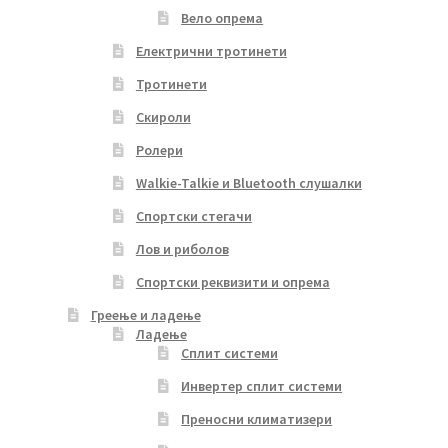
Вело опрема
Електрични тротинети
Тротинети
Скироли
Ролери
Walkie-Talkie и Bluetooth слушалки
Спортски стегачи
Лов и риболов
Спортски реквизити и опрема
Греење и ладење
Ладење
Сплит системи
Инвертер сплит системи
Преносни климатизери