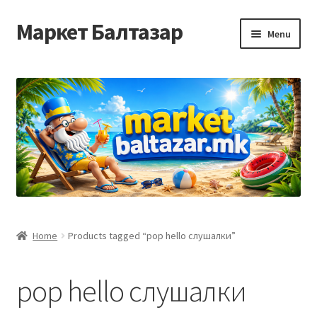
Маркет Балтазар
Skip
Skip
Menu
to
to
navigation
content
Home
Checkout
Homepage
Privacy Policy
Достава и начин на плаќање
Home
Products tagged “pop hello слушалки”
Контакт
pop hello слушалки
Корисничка подршка