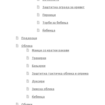
Заштитна ограда за кревет
Перници
Торби за бебиња
Ќебенца
Подароци
Облека
Маици со кратки ракави
Тренерки
Бањарки
Заштитна тактичка облека и опрема
Дуксери
Зимска облека
Ќебенца
Обувки