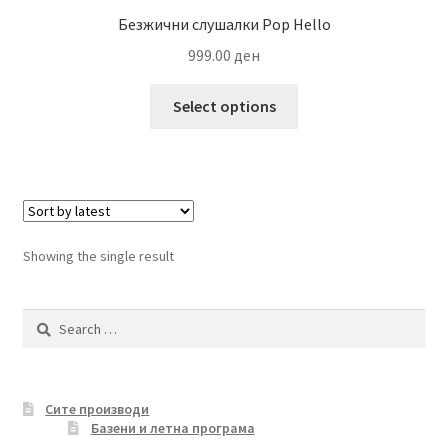
Безжични слушалки Pop Hello
999.00
ден
This
Select options
product
has
multiple
variants.
The
options
Showing the single result
may
be
Search
chosen
for:
on
the
product
Сите производи
page
Базени и летна програма