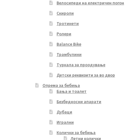
Велосипеди на електричен погон
Скироли
Тротинети
Ролери
Balance Bike
Трамбулини
Туркала за проодување
Детски реквизити за во двор
Опрема за бебиња
Бања и тоалет
Безбедносни апарати
Дубаци
Игрални
Колички за бебиња
Летни колички