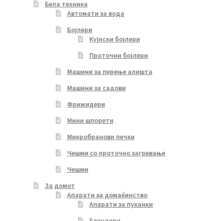
Бела техника
Автомати за вода
Бојлери
Кујнски бојлери
Проточни бојлери
Машини за перење алишта
Машини за садови
Фрижидери
Мини шпорети
Микробранови печки
Чешми со проточно загревање
Чешми
За домот
Апарати за домаќинство
Апарати за пуканки
Блендери