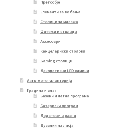
Претсобје
Елементи за во бања
Столици за масажа
Фотељи и столици
Аксесоари
Канцелариски столови
Gaming столици
Декоративни LED камини
Авто-мото галантерија
Градина и алат
Базени и летна програма
Батериски програм
Додатоци и разно
Дувалки на лисја