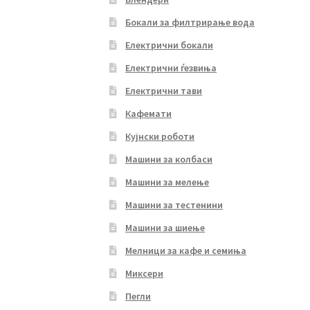
Бокали за филтрирање вода
Електрични бокали
Електрични ѓезвиња
Електрични тави
Кафемати
Кујнски роботи
Машини за колбаси
Машини за мелење
Машини за тестенини
Машини за шиење
Мелници за кафе и семиња
Миксери
Пегли