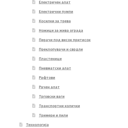
Електричен алат
Електрични пумпи
Косилки за трева
Ножици за жива ограда
Перачи под висок притисок
Преклопувачи и сврдли
Пластеници
Пневматски алат
Рафтови
Рачен алат
Трговски ваги
Транспортни колички
Тримери и пили
Технологија