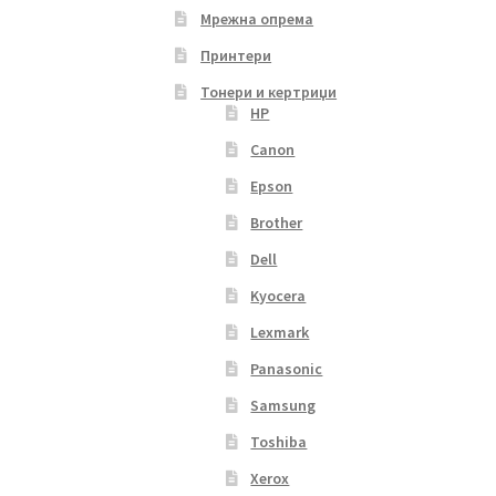
Мрежна опрема
Принтери
Тонери и кертриџи
HP
Canon
Epson
Brother
Dell
Kyocera
Lexmark
Panasonic
Samsung
Toshiba
Xerox