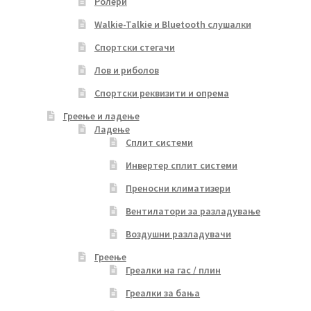
Ролери
Walkie-Talkie и Bluetooth слушалки
Спортски стегачи
Лов и риболов
Спортски реквизити и опрема
Греење и ладење
Ладење
Сплит системи
Инвертер сплит системи
Преносни климатизери
Вентилатори за разладување
Воздушни разладувачи
Греење
Греалки на гас / плин
Греалки за бања