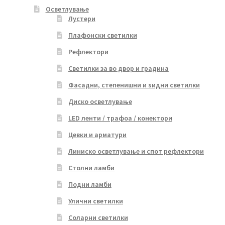
Осветлување
Лустери
Плафонски светилки
Рефлектори
Светилки за во двор и градина
Фасадни, степенишни и ѕидни светилки
Диско осветлување
LED ленти / трафоа / конектори
Цевки и арматури
Линиско осветлување и спот рефлектори
Столни ламби
Подни ламби
Улични светилки
Соларни светилки