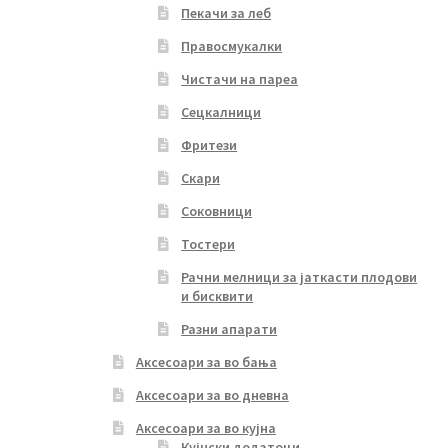
Пекачи за леб
Правосмукалки
Чистачи на пареа
Сецкалници
Фритези
Скари
Соковници
Тостери
Рачни мелници за јаткасти плодови
и бисквити
Разни апарати
Аксесоари за во бања
Аксесоари за во дневна
Аксесоари за во кујна
Кујнски додатоци