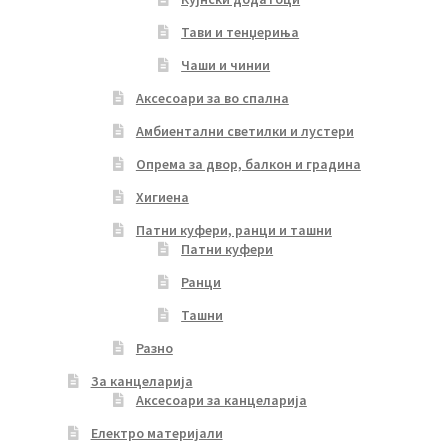
Тави и тенџериња
Чаши и чинии
Аксесоари за во спална
Амбиентални светилки и лустери
Опрема за двор, балкон и градина
Хигиена
Патни куфери, ранци и ташни
Патни куфери
Ранци
Ташни
Разно
За канцеларија
Аксесоари за канцеларија
Електро материјали