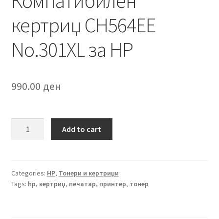
Компатибилен
кертриџ CH564EE
No.301XL за HP
990.00
ден
Компатибилен
Add to cart
кертриџ
CH564EE
No.301XL
за
Categories:
HP
,
Тонери и кертриџи
Tags:
hp
,
кертриџ
,
печатар
,
принтер
,
тонер
HP
quantity