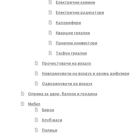
Електрични камини
Електрични радијатори
Калорифери
Кварцни греалки
Панелни конвектори
Тајфун греалки
Прочистувачи на воздух
Навлажнувачи на воздух и арома дифузери
Одвлажнувачи на воздух
Опрема за двор, балкон и градина
Мебел
Бироа
Клуб маси
Полици