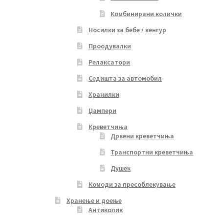
Комбинирани колички
Носилки за бебе / кенгур
Проодувалки
Релаксатори
Седишта за автомобил
Хранилки
Џампери
Креветчиња
Дрвени креветчиња
Транспортни креветчиња
Душек
Комоди за пресоблекување
Хранење и доење
Антиколик