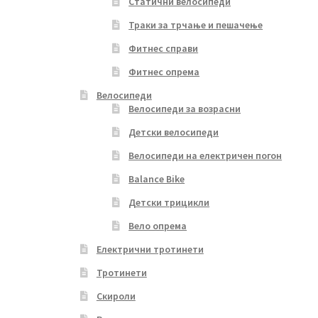
Статични велосипеди
Траки за трчање и пешачење
Фитнес справи
Фитнес опрема
Велосипеди
Велосипеди за возрасни
Детски велосипеди
Велосипеди на електричен погон
Balance Bike
Детски трицикли
Вело опрема
Електрични тротинети
Тротинети
Скироли