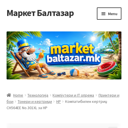
Маркет Балтазар
Skip
Skip
Menu
to
to
navigation
content
Home
Checkout
Homepage
Privacy Policy
Достава и начин на плаќање
Home
Технологија
Компјутери и IT опрема
Принтери и
бои
Тонери и кертриџи
HP
Компатибилен кертриџ
Контакт
CH564EE No.301XL за HP
Корисничка подршка