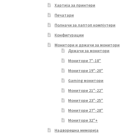
Хартија за принтери
Печатари
Полначи за лаптоп компјутери
Конфигурации
Монитори и држачи за монитори
Држачи за монитори
Монитори 7″-18″
Монитори 19″-20″
Gaming монитори
Монитори 21″-22″
Монитори 23″-25″
Монитори 27″-28″
Монитори 32″+
Надворешна меморија