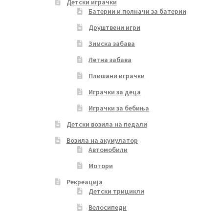
Детски играчки
Батерии и полначи за батерии
Друштвени игри
Зимска забава
Летна забава
Плишани играчки
Играчки за деца
Играчки за бебиња
Детски возила на педали
Возила на акумулатор
Автомобили
Мотори
Рекреација
Детски трицикли
Велосипеди