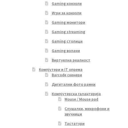
Gaming конзоли
Игри за конзоли
Gaming монитори
Gaming streaming
Gaming столици
Gaming волани
Виртуелна реалност
Компјутери и IT опрема
Barcode скенери
Дигитални фото рамки
Компјутерска галантерија
Mouse / Mouse pad
Слушалки, микрофони и
звучници
Тастатури