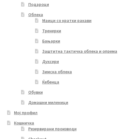
Подароци
Облека
Маици со кратки ракави
Тренерки
Бањарки
Заштитна тактичка облека и опрема
Дуксери
Зимска облека
Ќебенца
Обувки
Домашни миленици
Мој профил
Кошничка
Резервирани производи
Checkout