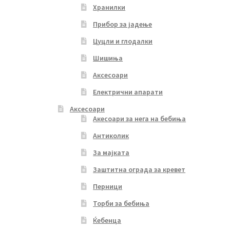
Хранилки
Прибор за јадење
Цуцли и глодалки
Шишиња
Аксесоари
Електрични апарати
Аксесоари
Акесоари за нега на бебиња
Антиколик
За мајката
Заштитна ограда за кревет
Перници
Торби за бебиња
Ќебенца