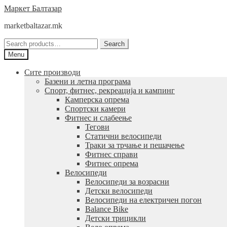
Skip
Skip
Маркет Балтазар
to
to
marketbaltazar.mk
navigation
content
Search
Search
for:
Menu
Сите производи
Базени и летна програма
Спорт, фитнес, рекреација и кампинг
Камперска опрема
Спортски камери
Фитнес и слабеење
Тегови
Статични велосипеди
Траки за трчање и пешачење
Фитнес справи
Фитнес опрема
Велосипеди
Велосипеди за возрасни
Детски велосипеди
Велосипеди на електричен погон
Balance Bike
Детски трицикли