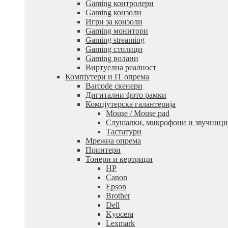
Gaming контролери
Gaming конзоли
Игри за конзоли
Gaming монитори
Gaming streaming
Gaming столици
Gaming волани
Виртуелна реалност
Компјутери и IT опрема
Barcode скенери
Дигитални фото рамки
Компјутерска галантерија
Mouse / Mouse pad
Слушалки, микрофони и звучници
Тастатури
Мрежна опрема
Принтери
Тонери и кертриџи
HP
Canon
Epson
Brother
Dell
Kyocera
Lexmark