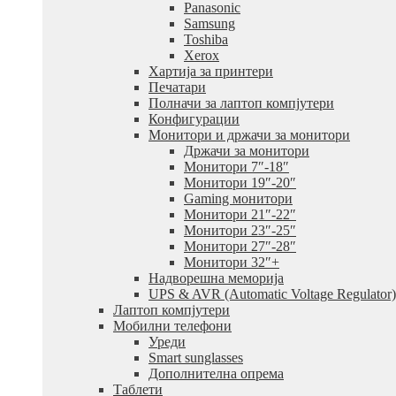
Panasonic
Samsung
Toshiba
Xerox
Хартија за принтери
Печатари
Полначи за лаптоп компјутери
Конфигурации
Монитори и држачи за монитори
Држачи за монитори
Монитори 7″-18″
Монитори 19″-20″
Gaming монитори
Монитори 21″-22″
Монитори 23″-25″
Монитори 27″-28″
Монитори 32″+
Надворешна меморија
UPS & AVR (Automatic Voltage Regulator)
Лаптоп компјутери
Мобилни телефони
Уреди
Smart sunglasses
Дополнителна опрема
Таблети