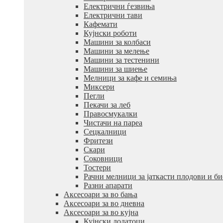
Електрични ѓезвиња
Електрични тави
Кафемати
Кујнски роботи
Машини за колбаси
Машини за мелење
Машини за тестенини
Машини за шиење
Мелници за кафе и семиња
Миксери
Пегли
Пекачи за леб
Правосмукалки
Чистачи на пареа
Сецкалници
Фритези
Скари
Соковници
Тостери
Рачни мелници за јаткасти плодови и б
Разни апарати
Аксесоари за во бања
Аксесоари за во дневна
Аксесоари за во кујна
Кујнски додатоци