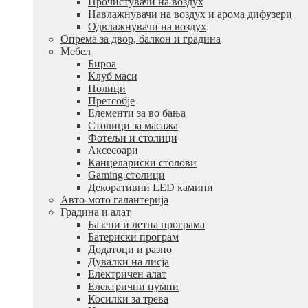
Прочистувачи на воздух
Навлажнувачи на воздух и арома дифузери
Одвлажнувачи на воздух
Опрема за двор, балкон и градина
Мебел
Бироа
Клуб маси
Полици
Претсобје
Елементи за во бања
Столици за масажа
Фотељи и столици
Аксесоари
Канцелариски столови
Gaming столици
Декоративни LED камини
Авто-мото галантерија
Градина и алат
Базени и летна програма
Батериски програм
Додатоци и разно
Дувалки на лисја
Електричен алат
Електрични пумпи
Косилки за трева