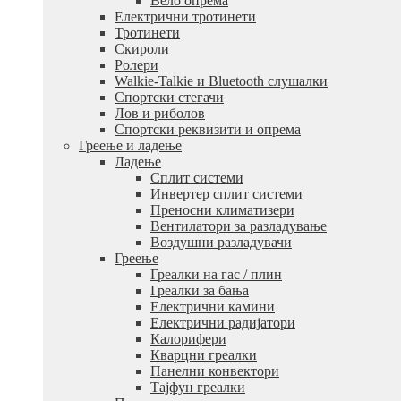
Вело опрема
Електрични тротинети
Тротинети
Скироли
Ролери
Walkie-Talkie и Bluetooth слушалки
Спортски стегачи
Лов и риболов
Спортски реквизити и опрема
Греење и ладење
Ладење
Сплит системи
Инвертер сплит системи
Преносни климатизери
Вентилатори за разладување
Воздушни разладувачи
Греење
Греалки на гас / плин
Греалки за бања
Електрични камини
Електрични радијатори
Калорифери
Кварцни греалки
Панелни конвектори
Тајфун греалки