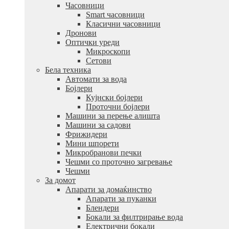
Часовници
Smart часовници
Класични часовници
Дронови
Оптички уреди
Микроскопи
Сетови
Бела техника
Автомати за вода
Бојлери
Кујнски бојлери
Проточни бојлери
Машини за перење алишта
Машини за садови
Фрижидери
Мини шпорети
Микробранови печки
Чешми со проточно загревање
Чешми
За домот
Апарати за домаќинство
Апарати за пуканки
Блендери
Бокали за филтрирање вода
Електрични бокали