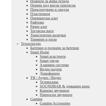
Ножици за жива ограда
Перачи под висок притисок
Преклопувачи и сврдли
Пластеници
Пневматски алат
Рафтови
Рачен алат
Трговски ваги
Транспортни колички
Тримери и пили
Технологија
Батерии и полначи за батерии
Smart Home
Smart асистенти
Smart уреди
Алармни системи
Видео надзор
Домофонија
ТВ / Аудио / Видео
Телевизори
SOUNDBAR & домашни кина
Караоке звучници
Преносни звучници
Gaming
Gaming Accessories