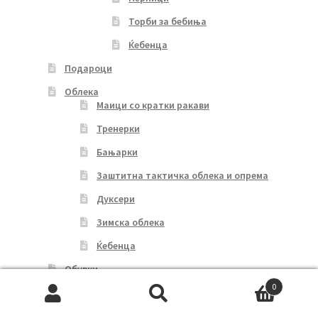
Торби за бебиња
Ќебенца
Подароци
Облека
Маици со кратки ракави
Тренерки
Бањарки
Заштитна тактичка облека и опрема
Дуксери
Зимска облека
Ќебенца
Обувки
0
Домашни миленици
Search
Search
Мој профил