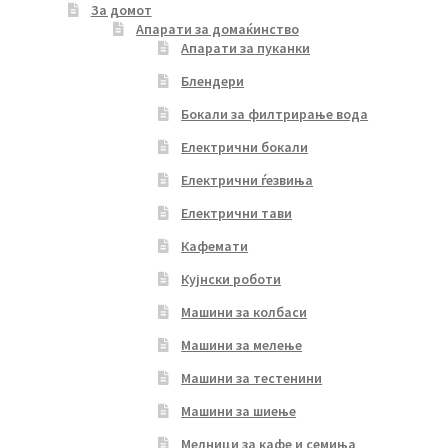
За домот
Апарати за домаќинство
Апарати за пуканки
Блендери
Бокали за филтрирање вода
Електрични бокали
Електрични ѓезвиња
Електрични тави
Кафемати
Кујнски роботи
Машини за колбаси
Машини за мелење
Машини за тестенини
Машини за шиење
Мелници за кафе и семиња