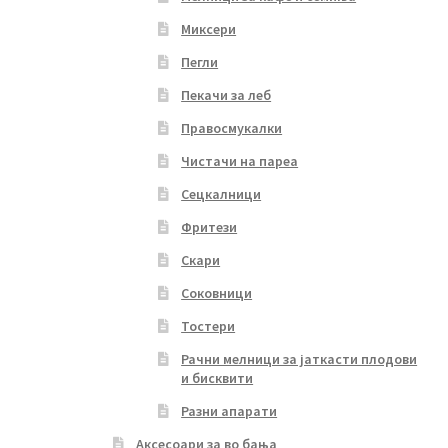
Миксери
Пегли
Пекачи за леб
Правосмукалки
Чистачи на пареа
Сецкалници
Фритези
Скари
Соковници
Тостери
Рачни мелници за јаткасти плодови
и бисквити
Разни апарати
Аксесоари за во бања