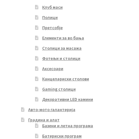
Клуб маси
Полици
Претсобје
Елементи за во бања
Столици за масажа
Фотељи и столици
Аксесоари
Канцелариски столови
Gaming столици
Декоративни LED камини
Авто-мото галантерија
Градина и алат
Базени и летна програма
Батериски програм