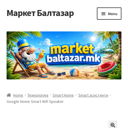
Маркет Балтазар
Skip
Skip
Menu
to
to
navigation
content
Home
Checkout
Homepage
Privacy Policy
Достава и начин на плаќање
Home
Технологија
Smart Home
Smart асистенти
Google Home Smart Wifi Speaker
Контакт
Корисничка подршка