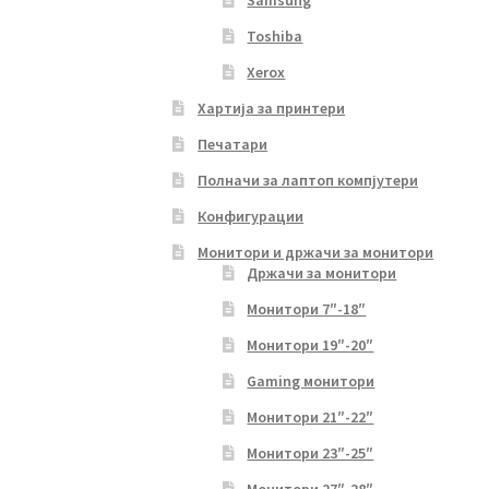
Samsung
Toshiba
Xerox
Хартија за принтери
Печатари
Полначи за лаптоп компјутери
Конфигурации
Монитори и држачи за монитори
Држачи за монитори
Монитори 7″-18″
Монитори 19″-20″
Gaming монитори
Монитори 21″-22″
Монитори 23″-25″