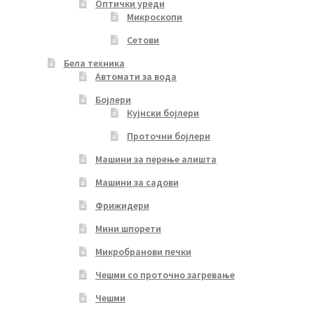
Оптички уреди
Микроскопи
Сетови
Бела техника
Автомати за вода
Бојлери
Кујнски бојлери
Проточни бојлери
Машини за перење алишта
Машини за садови
Фрижидери
Мини шпорети
Микробранови печки
Чешми со проточно загревање
Чешми