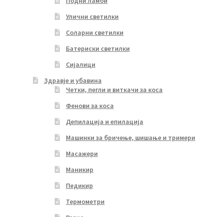
Подни ламби
Улични светилки
Соларни светилки
Батериски светилки
Сијалици
Здравје и убавина
Четки, пегли и виткачи за коса
Фенови за коса
Депилација и епилација
Машинки за бричење, шишање и тримери
Масажери
Маникир
Педикир
Термометри