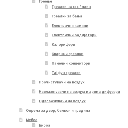
Греење
Греалки на гас / плин
Греалки за бања
Електрични камини
Електрични радијатори
Калорифери
Кварцни греалки
Панелни конвектори
Тајфун греалки
Прочистувачи на воздух
Навлажнувачи на воздух и арома дифузери
Одвлажнувачи на воздух
Опрема за двор, балкон и градина
Мебел
Бироа