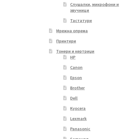
Слушалки, микрофони и
звучници
Тастатури
Мрежна опрема
Принтери
Тонери и кертриџи
HP
Canon
Epson
Brother
Dell
Kyocera
Lexmark
Panasonic