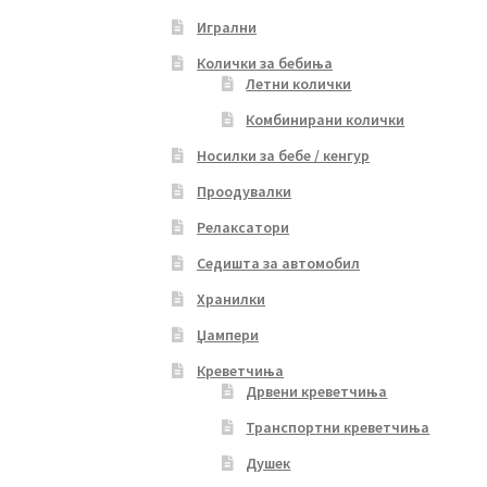
Игрални
Колички за бебиња
Летни колички
Комбинирани колички
Носилки за бебе / кенгур
Проодувалки
Релаксатори
Седишта за автомобил
Хранилки
Џампери
Креветчиња
Дрвени креветчиња
Транспортни креветчиња
Душек