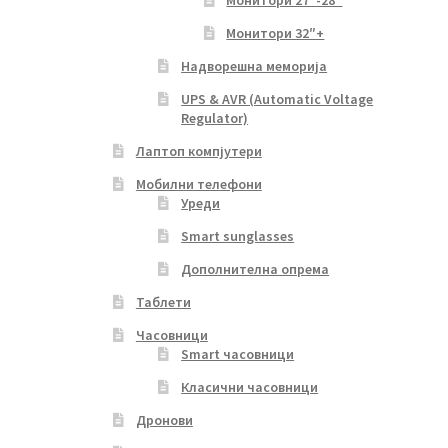
Монитори 27″-28″
Монитори 32″+
Надворешна меморија
UPS & AVR (Automatic Voltage
Regulator)
Лаптоп компјутери
Мобилни телефони
Уреди
Smart sunglasses
Дополнителна опрема
Таблети
Часовници
Smart часовници
Класични часовници
Дронови