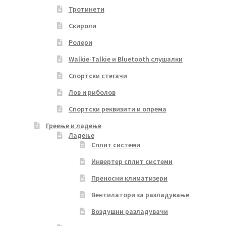
Тротинети
Скироли
Ролери
Walkie-Talkie и Bluetooth слушалки
Спортски стегачи
Лов и риболов
Спортски реквизити и опрема
Греење и ладење
Ладење
Сплит системи
Инвертер сплит системи
Преносни климатизери
Вентилатори за разладување
Воздушни разладувачи