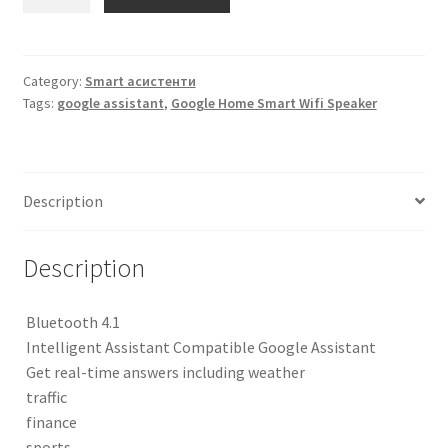
Home
Smart
Wifi
Speaker
Category:
Smart асистенти
Tags:
google assistant
,
Google Home Smart Wifi Speaker
quantity
Description
Description
Bluetooth 4.1
Intelligent Assistant Compatible Google Assistant
Get real-time answers including weather
traffic
finance
sports