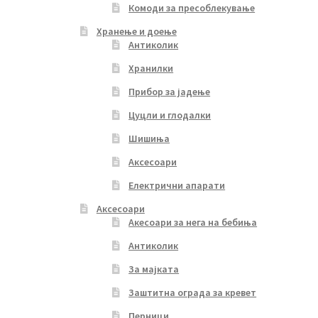
Комоди за пресоблекување
Хранење и доење
Антиколик
Хранилки
Прибор за јадење
Цуцли и глодалки
Шишиња
Аксесоари
Електрични апарати
Аксесоари
Акесоари за нега на бебиња
Антиколик
За мајката
Заштитна ограда за кревет
Перници