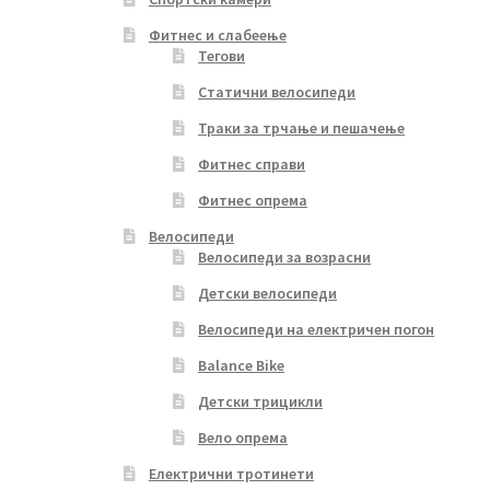
Фитнес и слабеење
Тегови
Статични велосипеди
Траки за трчање и пешачење
Фитнес справи
Фитнес опрема
Велосипеди
Велосипеди за возрасни
Детски велосипеди
Велосипеди на електричен погон
Balance Bike
Детски трицикли
Вело опрема
Електрични тротинети