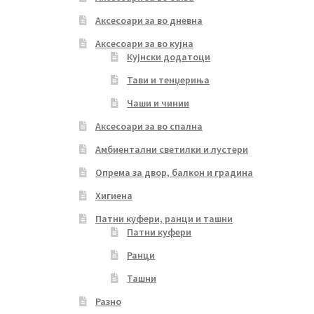
Аксесоари за во дневна
Аксесоари за во кујна
Кујнски додатоци
Тави и тенџериња
Чаши и чинии
Аксесоари за во спална
Амбиентални светилки и лустери
Опрема за двор, балкон и градина
Хигиена
Патни куфери, ранци и ташни
Патни куфери
Ранци
Ташни
Разно