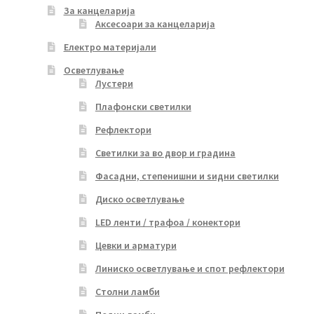
За канцеларија
Аксесоари за канцеларија
Електро материјали
Осветлување
Лустери
Плафонски светилки
Рефлектори
Светилки за во двор и градина
Фасадни, степенишни и ѕидни светилки
Диско осветлување
LED ленти / трафоа / конектори
Цевки и арматури
Линиско осветлување и спот рефлектори
Столни ламби