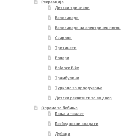
Рекреација
Детски трицикли
Велосипеди
Велосипеди на електричен погон
Скироли
Тротинети
Ролери
Balance Bike
Трамбулини
Туркала за проодување
Детски реквизити за во двор
Опрема за бебиња
Бања и тоалет
Безбедносни апарати
Дубаци