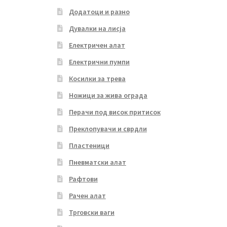
Додатоци и разно
Дувалки на лисја
Електричен алат
Електрични пумпи
Косилки за трева
Ножици за жива ограда
Перачи под висок притисок
Преклопувачи и сврдли
Пластеници
Пневматски алат
Рафтови
Рачен алат
Трговски ваги