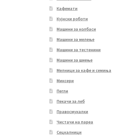
Кафемати
Кујнски роботи
Машини за колбаси
Машини за мелење
Машини за тестенини
Машини за шиење
Мелници за кафе и семиња
Миксери
Пегли
Пекачи за леб
Правосмукалки
Чистачи на пареа
Сецкалници