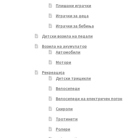
Плишани играчки
Играчки за деца
Играчки за бебиња
Детски возила на педали
Возила на акумулатор
Автомобили
Мотори
Рекреација
Детски трицикли
Велосипеди
Велосипеди на електричен погон
Скироли
Тротинети
Ролери