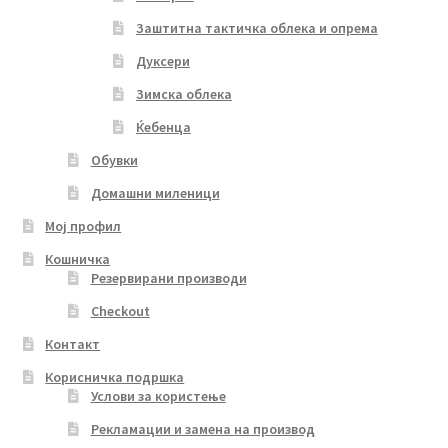
Заштитна тактичка облека и опрема
Дуксери
Зимска облека
Ќебенца
Обувки
Домашни миленици
Мој профил
Кошничка
Резервирани производи
Checkout
Контакт
Корисничка подршка
Услови за користење
Рекламации и замена на производ