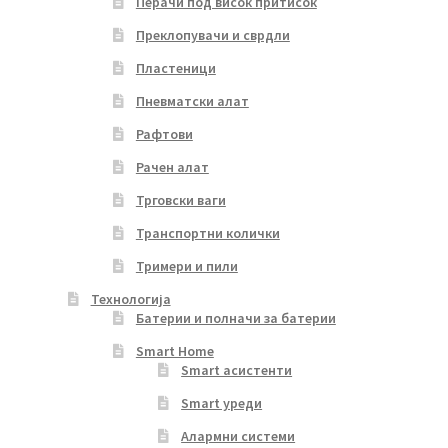
Перачи под висок притисок
Преклопувачи и сврдли
Пластеници
Пневматски алат
Рафтови
Рачен алат
Трговски ваги
Транспортни колички
Тримери и пили
Технологија
Батерии и полначи за батерии
Smart Home
Smart асистенти
Smart уреди
Алармни системи