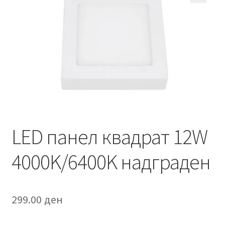
Кошничка
Мој профил
Рекламации и замена на производ
Сите производи
Услови за користење
LED панел квадрат 12W
4000K/6400K надграден
299.00
ден