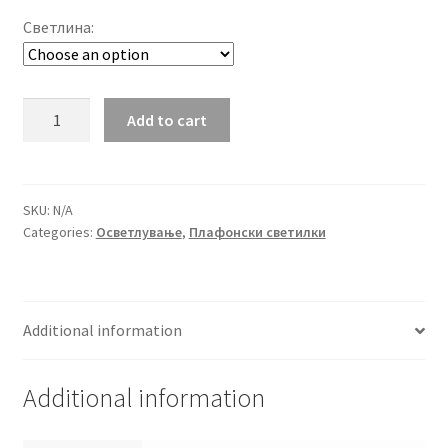
Светлина:
LED
Add to cart
панел
квадрат
12W
4000K/6400K
SKU:
N/A
Categories:
Осветлување
,
Плафонски светилки
надграден
quantity
Additional information
Additional information