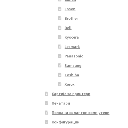
Epson
Brother
Dell
Kyocera
Lexmark
Panasonic
Samsung
Toshiba
Xerox
Хартија за принтери
Печатари
Полначи за лаптоп компјутери
Конфигурации