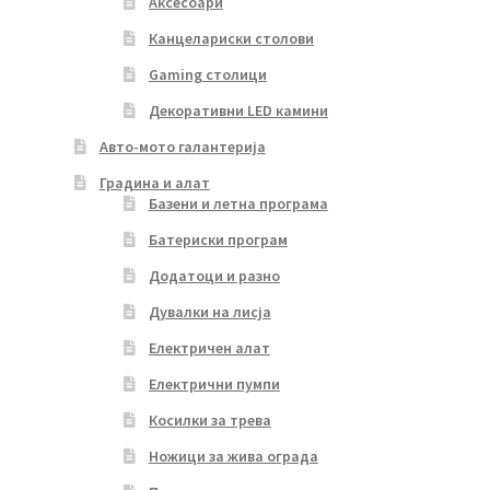
Аксесоари
Канцелариски столови
Gaming столици
Декоративни LED камини
Авто-мото галантерија
Градина и алат
Базени и летна програма
Батериски програм
Додатоци и разно
Дувалки на лисја
Електричен алат
Електрични пумпи
Косилки за трева
Ножици за жива ограда