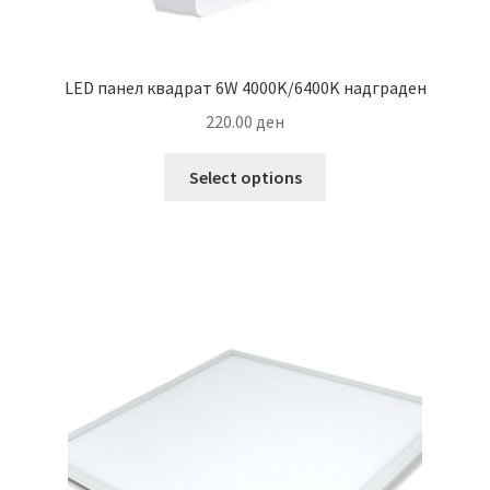
LED панел квадрат 6W 4000K/6400K надграден
220.00
ден
This
Select options
product
has
multiple
variants.
The
options
may
be
chosen
on
the