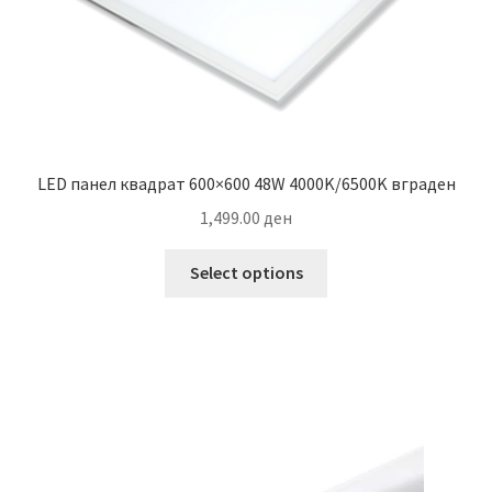
product
page
LED панел квадрат 600×600 48W 4000K/6500K вграден
1,499.00
ден
This
Select options
product
has
multiple
variants.
The
options
may
be