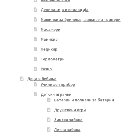
Депилација и епилација
Машинки за бричење, шишање и тримери
Масажери
Маникир
Педикир
Термометри
Разно
Деца и бебиња
Училишен прибор
Детски играчки
Батерии и полначи за батерии
Друштвени игри
Зимска забава
Летна забава