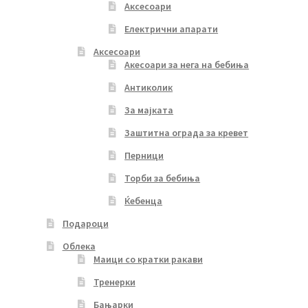
Аксесоари
Електрични апарати
Аксесоари
Акесоари за нега на бебиња
Антиколик
За мајката
Заштитна ограда за кревет
Перници
Торби за бебиња
Ќебенца
Подароци
Облека
Маици со кратки ракави
Тренерки
Бањарки