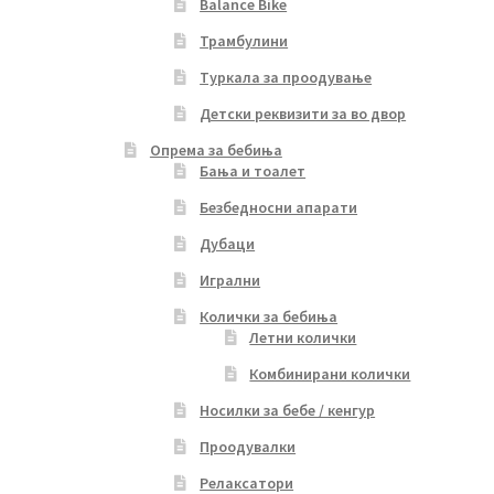
Balance Bike
Трамбулини
Туркала за проодување
Детски реквизити за во двор
Опрема за бебиња
Бања и тоалет
Безбедносни апарати
Дубаци
Игрални
Колички за бебиња
Летни колички
Комбинирани колички
Носилки за бебе / кенгур
Проодувалки
Релаксатори