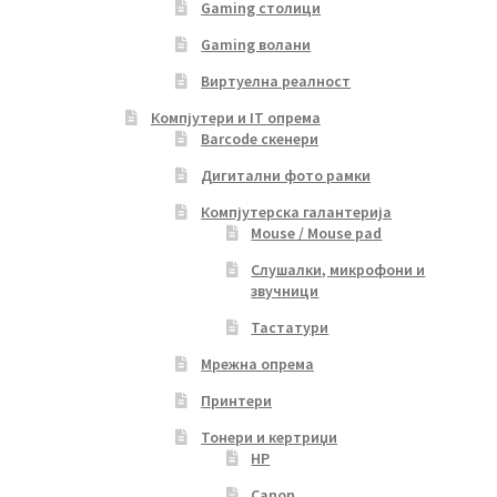
Gaming столици
Gaming волани
Виртуелна реалност
Компјутери и IT опрема
Barcode скенери
Дигитални фото рамки
Компјутерска галантерија
Mouse / Mouse pad
Слушалки, микрофони и
звучници
Тастатури
Мрежна опрема
Принтери
Тонери и кертриџи
HP
Canon