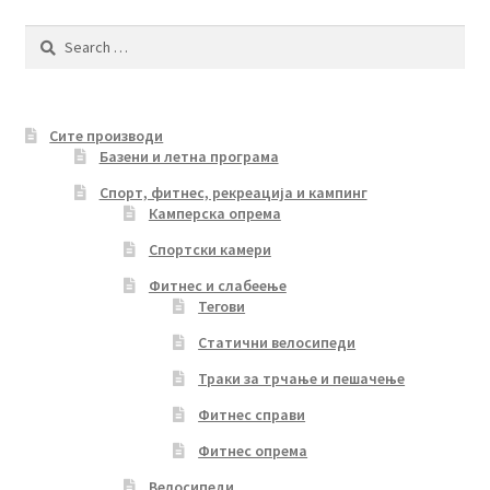
Search
for:
Сите производи
Базени и летна програма
Спорт, фитнес, рекреација и кампинг
Камперска опрема
Спортски камери
Фитнес и слабеење
Тегови
Статични велосипеди
Траки за трчање и пешачење
Фитнес справи
Фитнес опрема
Велосипеди