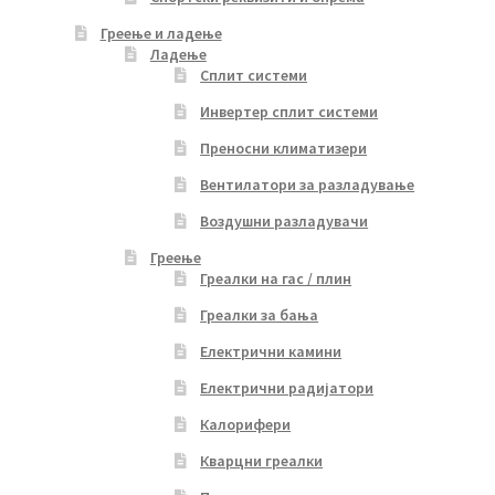
Греење и ладење
Ладење
Сплит системи
Инвертер сплит системи
Преносни климатизери
Вентилатори за разладување
Воздушни разладувачи
Греење
Греалки на гас / плин
Греалки за бања
Електрични камини
Електрични радијатори
Калорифери
Кварцни греалки