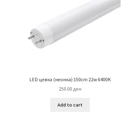
chosen
on
the
product
page
LED цевка (неонка) 150cm 22w 6400K
250.00
ден
Add to cart