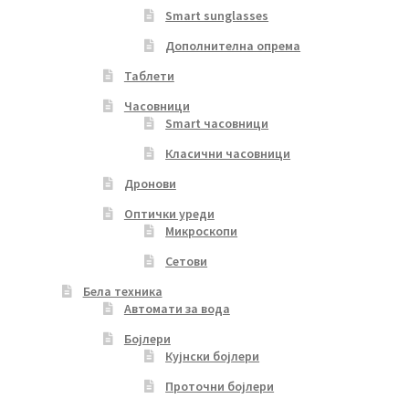
Smart sunglasses
Дополнителна опрема
Таблети
Часовници
Smart часовници
Класични часовници
Дронови
Оптички уреди
Микроскопи
Сетови
Бела техника
Автомати за вода
Бојлери
Кујнски бојлери
Проточни бојлери