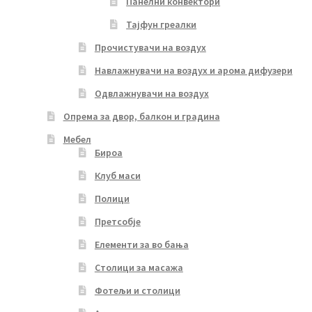
Панелни конвектори
Тајфун греалки
Прочистувачи на воздух
Навлажнувачи на воздух и арома дифузери
Одвлажнувачи на воздух
Опрема за двор, балкон и градина
Мебел
Бироа
Клуб маси
Полици
Претсобје
Елементи за во бања
Столици за масажа
Фотељи и столици