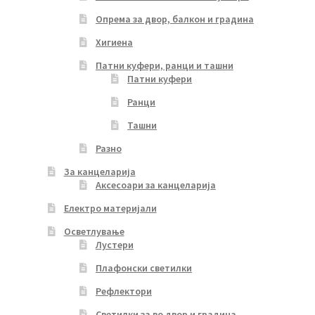
Опрема за двор, балкон и градина
Хигиена
Патни куфери, ранци и ташни
Патни куфери
Ранци
Ташни
Разно
За канцеларија
Аксесоари за канцеларија
Електро материјали
Осветлување
Лустери
Плафонски светилки
Рефлектори
Светилки за во двор и градина