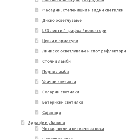
Фасадни, степенишни и ѕидни светилки
Диско осветлување
LED ленти / трафоа / конектори
Цевки и арматури
Линиско осветлување и спот рефлектори
Столни ламби
Подни ламби
Улични светилки
Соларни светилки
Батериски светилки
Сијалици
Здравје и убавина
Четки, пегли и виткачи за коса
Фенови за коса