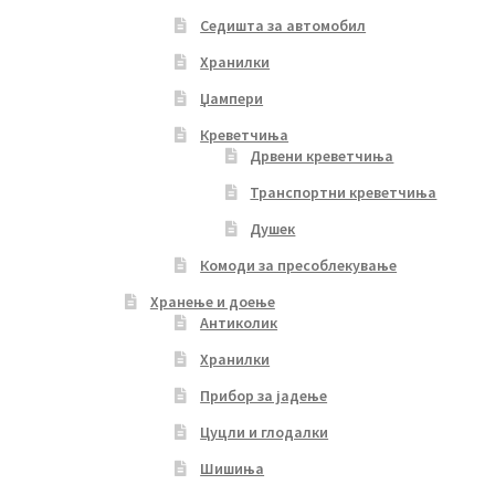
Седишта за автомобил
Хранилки
Џампери
Креветчиња
Дрвени креветчиња
Транспортни креветчиња
Душек
Комоди за пресоблекување
Хранење и доење
Антиколик
Хранилки
Прибор за јадење
Цуцли и глодалки
Шишиња