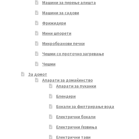
Машини за перење алишта
Машини за садови
Фрижидери
Мини шпорети
Микробранови печки
Чешми со проточно загревање
Чешми
За домот
Апарати за домаќинство
Апарати за пуканки
Блендери
Бокали за филтрирање вода
Електрични бокали
Електрични ѓезвиња
Електрични тави