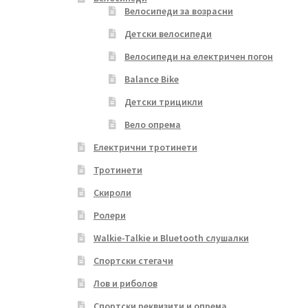
Велосипеди за возрасни
Детски велосипеди
Велосипеди на електричен погон
Balance Bike
Детски трицикли
Вело опрема
Електрични тротинети
Тротинети
Скироли
Ролери
Walkie-Talkie и Bluetooth слушалки
Спортски стегачи
Лов и риболов
Спортски реквизити и опрема