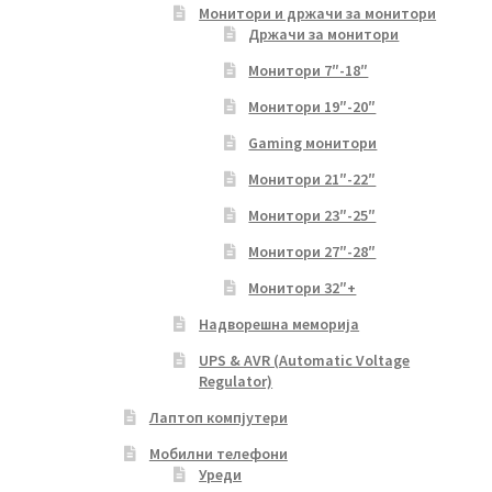
Монитори и држачи за монитори
Држачи за монитори
Монитори 7″-18″
Монитори 19″-20″
Gaming монитори
Монитори 21″-22″
Монитори 23″-25″
Монитори 27″-28″
Монитори 32″+
Надворешна меморија
UPS & AVR (Automatic Voltage
Regulator)
Лаптоп компјутери
Мобилни телефони
Уреди