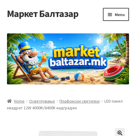
Маркет Балтазар
Skip
Skip
Menu
to
to
navigation
content
Home
Checkout
Homepage
Privacy Policy
Достава и начин на плаќање
Home
Осветлување
Плафонски светилки
LED панел
квадрат 12W 4000K/6400K надграден
Контакт
Корисничка подршка