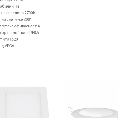
абилни Не
 на светлина 2700К
 на светење 300°
ргетска ефикасност А+
тор на моќност PF0.5
тита Ip20
нд VEGA