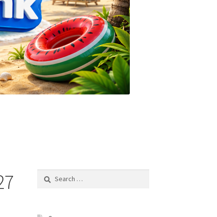
27
Search
for: