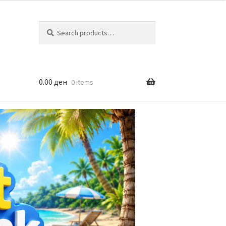
Search
Search
for:
0.00
ден
0 items