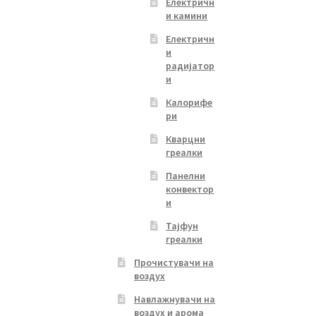
Електричн
и камини
Електричн
и
радијатор
и
Калорифе
ри
Кварцни
греалки
Панелни
конвектор
и
Тајфун
греалки
Прочистувачи на
воздух
Навлажнувачи на
воздух и арома