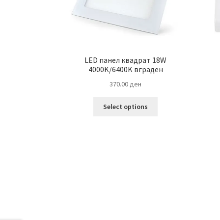
LED панел квадрат 18W
4000K/6400K вграден
370.00
ден
This
Select options
product
has
multiple
variants.
The
options
may
be
chosen
on