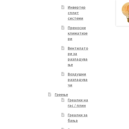
Инвертер
сплит
duct
системи
ge
Преносни
климатизе
ри
Вентилато
ри за
разладува
ње
Воздушни
разладува
чи
Греење
Греалки на
гас / плин
Греалки за
бања