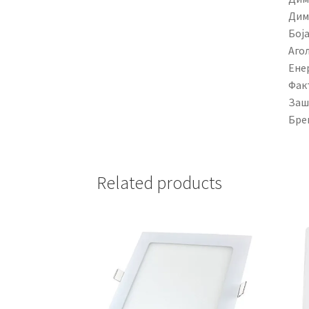
Дим
Боја
Агол
Ене
Фак
Заш
Бре
Related products