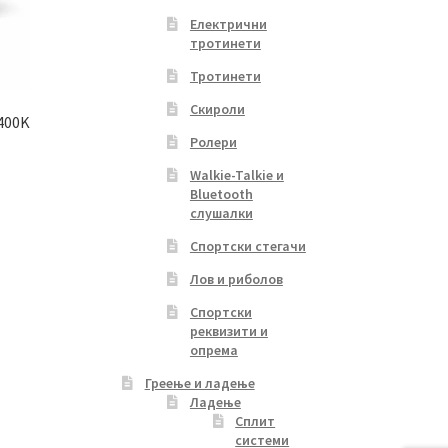
Електрични
тротинети
Тротинети
Скироли
400K
Ролери
Walkie-Talkie и
Bluetooth
rrent
слушалки
ice
s
Спортски стегачи
duct
0.00 ден.
Лов и риболов
s
tiple
Спортски
реквизити и
iants.
опрема
e
ions
Греење и ладење
y
Ладење
Сплит
системи
osen