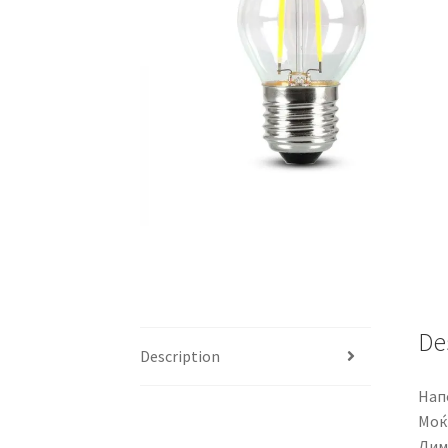
De
Description
Нап
Моќ
Дим