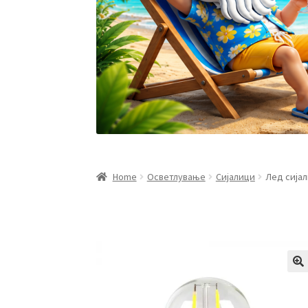
Home
Осветлување
Сијалици
Лед сијал