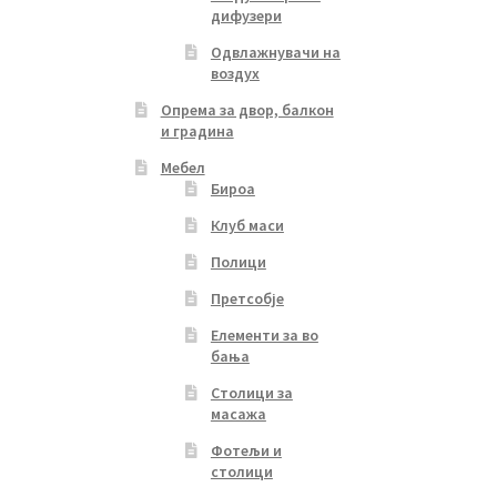
дифузери
Одвлажнувачи на
воздух
Опрема за двор, балкон
и градина
Мебел
Бироа
Клуб маси
Полици
Претсобје
Елементи за во
бања
Столици за
масажа
Фотељи и
столици