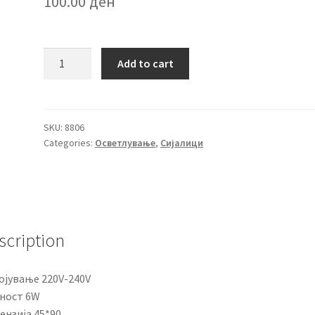
100.00
ден
Лед
Add to cart
сијалица
6W
G45
Е27
SKU:
8806
Categories:
Осветлување
,
Сијалици
quantity
scription
ојување 220V-240V
ност 6W
ензија 45*90