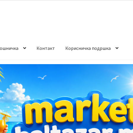
ошничка
Контакт
Корисничка подршка
става и начин на плаќање
Контакт
Корисничка подршка
а на производ
Сите производи
Услови за користење