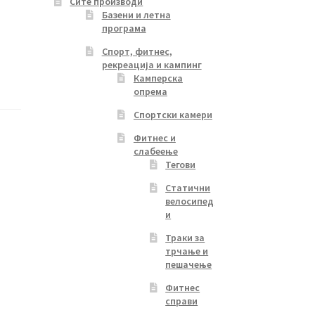
Сите производи
Базени и летна
програма
Спорт, фитнес,
рекреација и кампинг
Камперска
опрема
Спортски камери
Фитнес и
слабеење
Тегови
Статични
велосипед
и
Траки за
трчање и
пешачење
Фитнес
справи