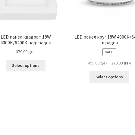
LED панел квадрат 18W
LED панел круг 18W 4000K/6
4000K/6400K надграден
вграден
370.00
ден
SALE!
This
Original
Cu
499.00
ден
370.00
ден
Select options
product
price
pr
Thi
has
was:
is:
Select options
pro
multiple
499.00 ден.
37
ha
variants.
mul
The
var
options
Th
may
opt
be
ma
chosen
be
on
ch