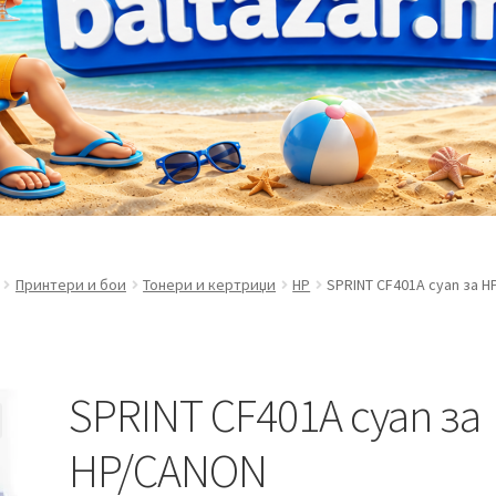
Принтери и бои
Тонери и кертриџи
HP
SPRINT CF401A cyan за 
SPRINT CF401A cyan за
HP/CANON