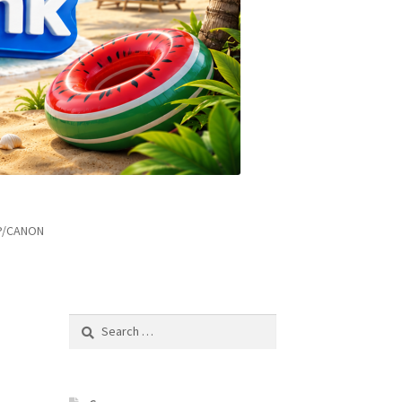
HP/CANON
Search
for: