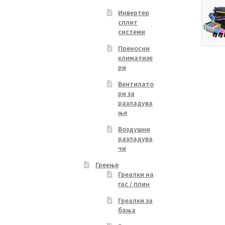
Инвертер
сплит
системи
Преносни
климатизе
ри
Вентилато
ри за
разладува
ње
Воздушни
разладува
чи
Греење
Греалки на
гас / плин
Греалки за
бања