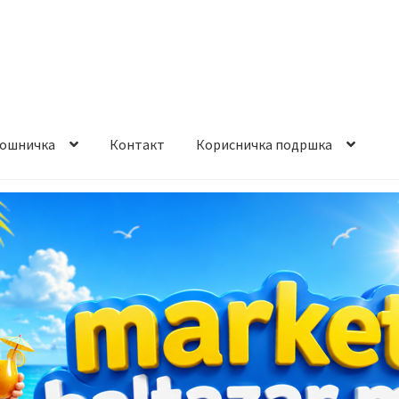
ошничка
Контакт
Корисничка подршка
става и начин на плаќање
Контакт
Корисничка подршка
а на производ
Сите производи
Услови за користење