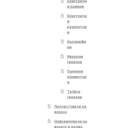
Електричн
и камини
Електричн
и
радијатор
и
Калорифе
ри
Кварцни
греалки
Панелни
конвектор
и
Тајфун
греалки
Прочистувачи на
воздух
Навлажнувачи на
воздух и арома