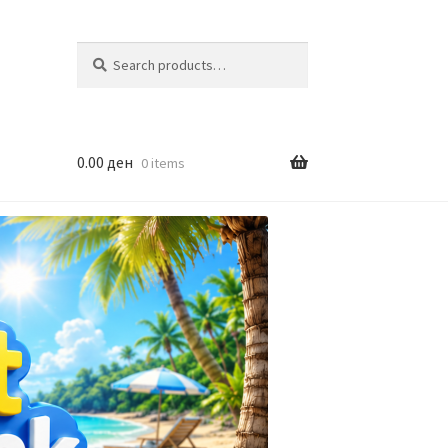
Search
Search
for:
0.00
ден
0 items