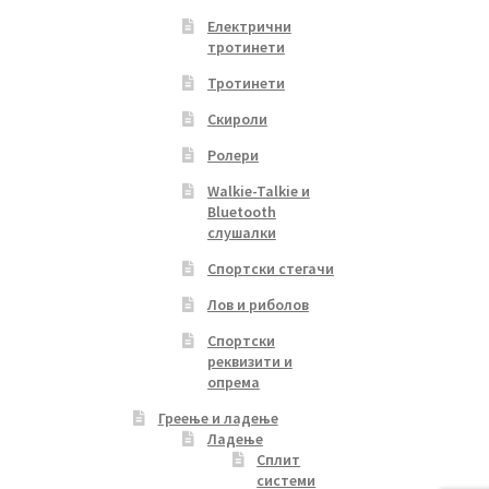
Електрични
тротинети
Тротинети
Скироли
Ролери
Walkie-Talkie и
Bluetooth
слушалки
Спортски стегачи
Лов и риболов
Спортски
реквизити и
опрема
Греење и ладење
Ладење
Сплит
системи