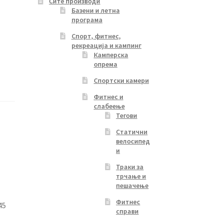
Сите производи
Базени и летна
програма
Спорт, фитнес,
рекреација и кампинг
Камперска
опрема
Спортски камери
Фитнес и
слабеење
Тегови
Статични
велосипед
и
Траки за
трчање и
пешачење
Фитнес
45
справи