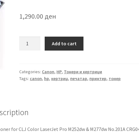
1,290.00
ден
SPRINT
Add to cart
CF401A
cyan
за
HP/CANON
Categories:
Canon
,
HP
,
Тонери и кертриџи
Tags:
canon
,
hp
,
кертриџ
,
печатар
,
принтер
,
тонер
quantity
scription
oner for CLJ Color LaserJet Pro M252dw & M277dw No.201A CRG0