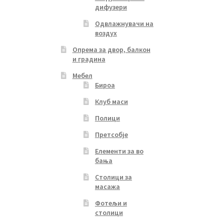
дифузери
Одвлажнувачи на
воздух
Опрема за двор, балкон
и градина
Мебел
Бироа
Клуб маси
Полици
Претсобје
Елементи за во
бања
Столици за
масажа
Фотељи и
столици