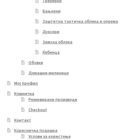
Тренерки
Бањарки
Заштитна тактичка облека и опрема
Дуксери
Зимска облека
Ќебенца
Обувки
Домашни миленици
Мој профил
Кошничка
Резервирани производи
Checkout
Контакт
Корисничка подршка
Услови за користење