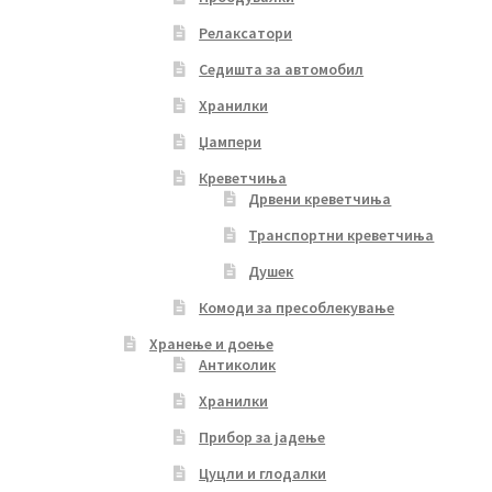
Релаксатори
Седишта за автомобил
Хранилки
Џампери
Креветчиња
Дрвени креветчиња
Транспортни креветчиња
Душек
Комоди за пресоблекување
Хранење и доење
Антиколик
Хранилки
Прибор за јадење
Цуцли и глодалки