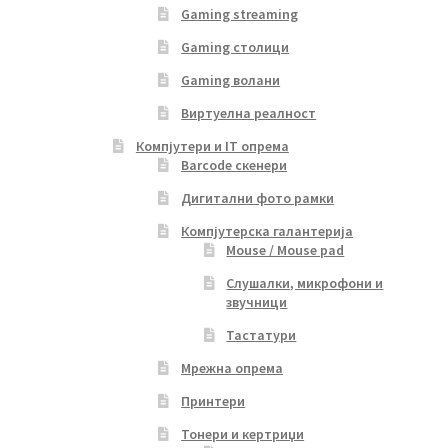
Gaming streaming
Gaming столици
Gaming волани
Виртуелна реалност
Компјутери и IT опрема
Barcode скенери
Дигитални фото рамки
Компјутерска галантерија
Mouse / Mouse pad
Слушалки, микрофони и
звучници
Тастатури
Мрежна опрема
Принтери
Тонери и кертриџи