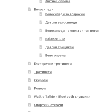
Фитнес опрема
Велосипеди
Велосипеди за возрасни
Детски велосипеди
Велосипеди на електричен погон
Balance Bike
Детски трицикли
Вело опрема
Електрични тротинети
Тротинети
Скироли
Ролери
Walkie-Talkie и Bluetooth слушалки
Спортски стегачи