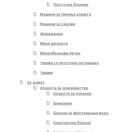
Проточни бојлери
Машини за перење алишта
Машини за садови
Фрижидери
Мини шпорети
Микробранови печки
Чешми со проточно загревање
Чешми
За домот
Апарати за домаќинство
Апарати за пуканки
Блендери
Бокали за филтрирање вода
Електрични бокали