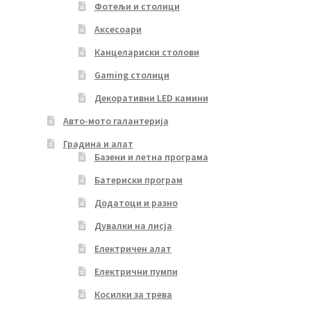
Фотељи и столици
Аксесоари
Канцелариски столови
Gaming столици
Декоративни LED камини
Авто-мото галантерија
Градина и алат
Базени и летна програма
Батериски програм
Додатоци и разно
Дувалки на лисја
Електричен алат
Електрични пумпи
Косилки за трева