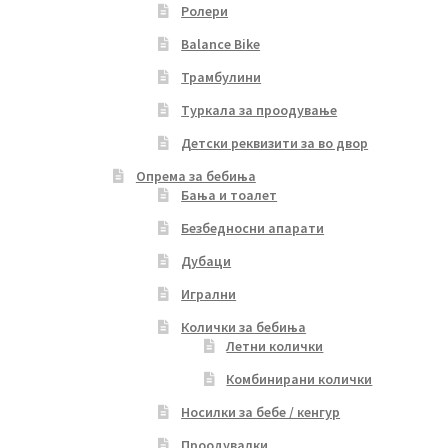
Ролери
Balance Bike
Трамбулини
Туркала за проодување
Детски реквизити за во двор
Опрема за бебиња
Бања и тоалет
Безбедносни апарати
Дубаци
Игрални
Колички за бебиња
Летни колички
Комбинирани колички
Носилки за бебе / кенгур
Проодувалки