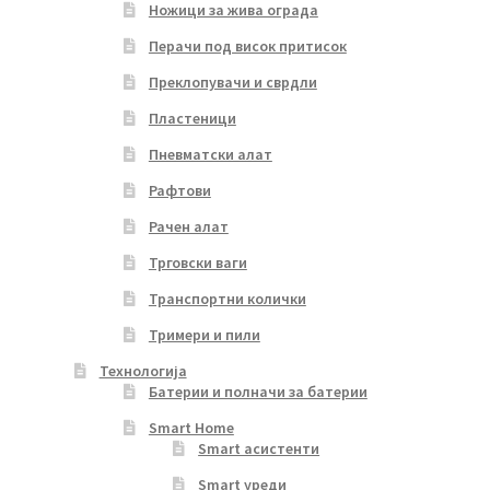
Ножици за жива ограда
Перачи под висок притисок
Преклопувачи и сврдли
Пластеници
Пневматски алат
Рафтови
Рачен алат
Трговски ваги
Транспортни колички
Тримери и пили
Технологија
Батерии и полначи за батерии
Smart Home
Smart асистенти
Smart уреди