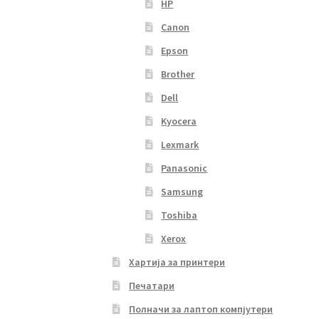
HP
Canon
Epson
Brother
Dell
Kyocera
Lexmark
Panasonic
Samsung
Toshiba
Xerox
Хартија за принтери
Печатари
Полначи за лаптоп компјутери