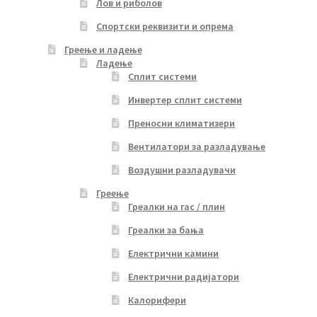
Лов и риболов
Спортски реквизити и опрема
Греење и ладење
Ладење
Сплит системи
Инвертер сплит системи
Преносни климатизери
Вентилатори за разладување
Воздушни разладувачи
Греење
Греалки на гас / плин
Греалки за бања
Електрични камини
Електрични радијатори
Калорифери