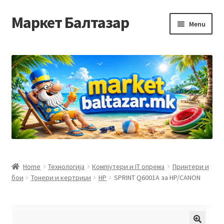
Маркет Балтазар
Skip
Skip
Menu
to
to
navigation
content
Home
Checkout
Homepage
Privacy Policy
Достава и начин на плаќање
Home
Технологија
Компјутери и IT опрема
Принтери и
бои
Тонери и кертриџи
HP
SPRINT Q6001A за HP/CANON
Контакт
Корисничка подршка