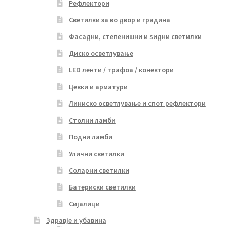
Рефлектори
Светилки за во двор и градина
Фасадни, степенишни и ѕидни светилки
Диско осветлување
LED ленти / трафоа / конектори
Цевки и арматури
Линиско осветлување и спот рефлектори
Столни ламби
Подни ламби
Улични светилки
Соларни светилки
Батериски светилки
Сијалици
Здравје и убавина