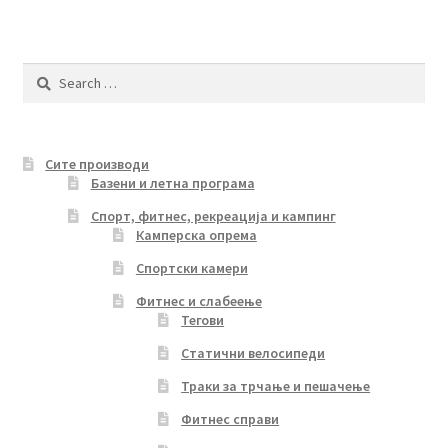
Search
for:
Сите производи
Базени и летна програма
Спорт, фитнес, рекреација и кампинг
Камперска опрема
Спортски камери
Фитнес и слабеење
Тегови
Статични велосипеди
Траки за трчање и пешачење
Фитнес справи