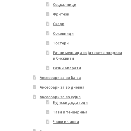
Сецкалници
Фритези
Скари
Соковници
Тостери
Рачни мелници за јаткасти плодови
и бисквити
Разни апарати
Аксесоари за во бања
Аксесоари за во дневна
Аксесоари за во кујна
Кујнски додатоци
Тави и тенџериња
Чаши и чинии