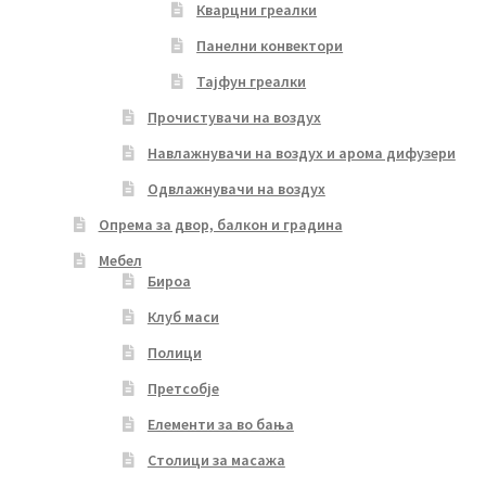
Кварцни греалки
Панелни конвектори
Тајфун греалки
Прочистувачи на воздух
Навлажнувачи на воздух и арома дифузери
Одвлажнувачи на воздух
Опрема за двор, балкон и градина
Мебел
Бироа
Клуб маси
Полици
Претсобје
Елементи за во бања
Столици за масажа