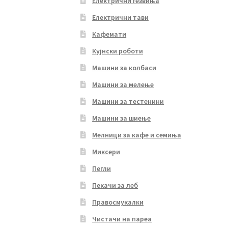
Електрични ѓезвиња
Електрични тави
Кафемати
Кујнски роботи
Машини за колбаси
Машини за мелење
Машини за тестенини
Машини за шиење
Мелници за кафе и семиња
Миксери
Пегли
Пекачи за леб
Правосмукалки
Чистачи на пареа