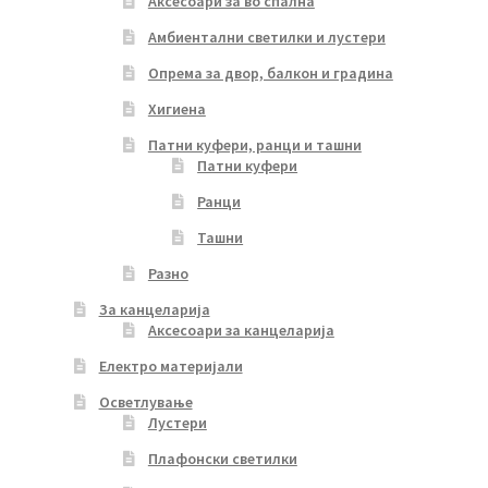
Аксесоари за во спална
Амбиентални светилки и лустери
Опрема за двор, балкон и градина
Хигиена
Патни куфери, ранци и ташни
Патни куфери
Ранци
Ташни
Разно
За канцеларија
Аксесоари за канцеларија
Електро материјали
Осветлување
Лустери
Плафонски светилки