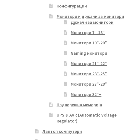
Конфигурации
Монитори и држачи за монитори
Држачи за монитори
Монитори 7″-18″
Монитори 19″-20″
Gaming монитори
Монитори 21″-22″
Монитори 23″-25″
Монитори 27″-28″
Монитори 32″+
Надворешна меморија
UPS & AVR (Automatic Voltage
Regulator)
Лаптоп компјутери