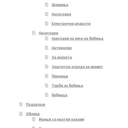
Шишиња
Аксесоари
Електрични апарати
Аксесоари
Акесоари за нега на бебиња
Антиколик
За мајката
Заштитна ограда за кревет
Перници
Торби за бебиња
Ќебенца
Подароци
Облека
Маици со кратки ракави