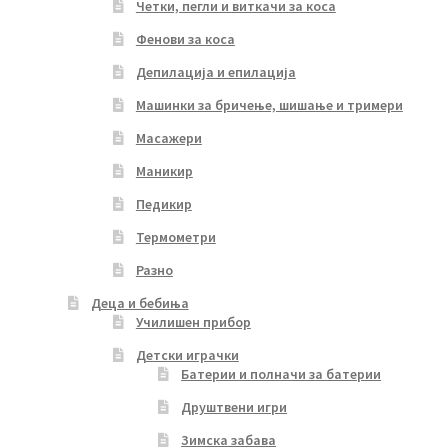
Четки, пегли и виткачи за коса
Фенови за коса
Депилација и епилација
Машинки за бричење, шишање и тримери
Масажери
Маникир
Педикир
Термометри
Разно
Деца и бебиња
Училишен прибор
Детски играчки
Батерии и полначи за батерии
Друштвени игри
Зимска забава