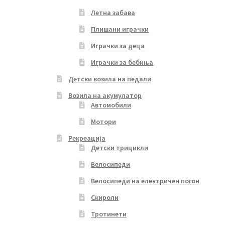
Летна забава
Плишани играчки
Играчки за деца
Играчки за бебиња
Детски возила на педали
Возила на акумулатор
Автомобили
Мотори
Рекреација
Детски трицикли
Велосипеди
Велосипеди на електричен погон
Скироли
Тротинети