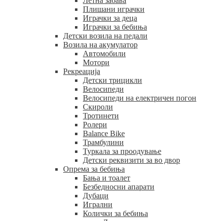
Летна забава
Плишани играчки
Играчки за деца
Играчки за бебиња
Детски возила на педали
Возила на акумулатор
Автомобили
Мотори
Рекреација
Детски трицикли
Велосипеди
Велосипеди на електричен погон
Скироли
Тротинети
Ролери
Balance Bike
Трамбулини
Туркала за проодување
Детски реквизити за во двор
Опрема за бебиња
Бања и тоалет
Безбедносни апарати
Дубаци
Игрални
Колички за бебиња