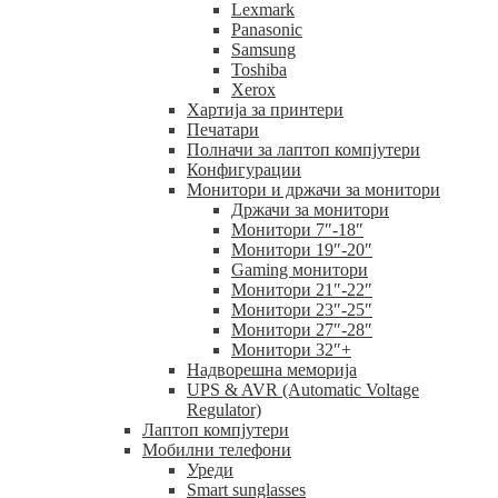
Lexmark
Panasonic
Samsung
Toshiba
Xerox
Хартија за принтери
Печатари
Полначи за лаптоп компјутери
Конфигурации
Монитори и држачи за монитори
Држачи за монитори
Монитори 7″-18″
Монитори 19″-20″
Gaming монитори
Монитори 21″-22″
Монитори 23″-25″
Монитори 27″-28″
Монитори 32″+
Надворешна меморија
UPS & AVR (Automatic Voltage
Regulator)
Лаптоп компјутери
Мобилни телефони
Уреди
Smart sunglasses