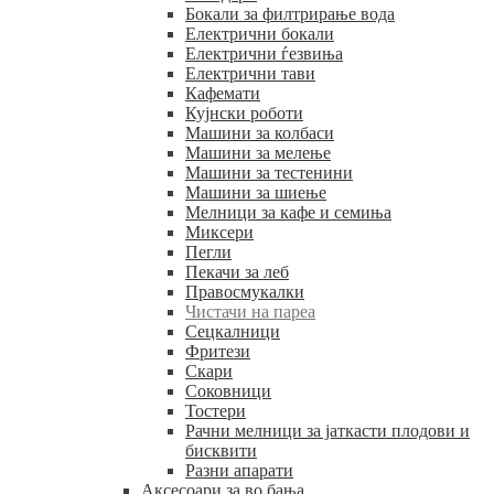
Бокали за филтрирање вода
Електрични бокали
Електрични ѓезвиња
Електрични тави
Кафемати
Кујнски роботи
Машини за колбаси
Машини за мелење
Машини за тестенини
Машини за шиење
Мелници за кафе и семиња
Миксери
Пегли
Пекачи за леб
Правосмукалки
Чистачи на пареа
Сецкалници
Фритези
Скари
Соковници
Тостери
Рачни мелници за јаткасти плодови и
бисквити
Разни апарати
Аксесоари за во бања