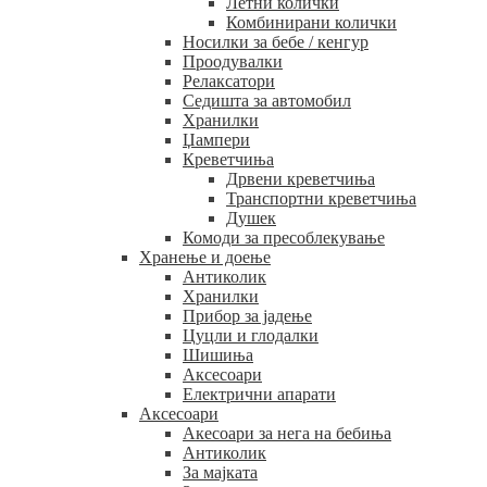
Летни колички
Комбинирани колички
Носилки за бебе / кенгур
Проодувалки
Релаксатори
Седишта за автомобил
Хранилки
Џампери
Креветчиња
Дрвени креветчиња
Транспортни креветчиња
Душек
Комоди за пресоблекување
Хранење и доење
Антиколик
Хранилки
Прибор за јадење
Цуцли и глодалки
Шишиња
Аксесоари
Електрични апарати
Аксесоари
Акесоари за нега на бебиња
Антиколик
За мајката