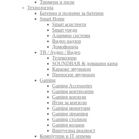
Тримери и пили
Технологија
Батерии и полначи за батерии
Smart Home
Smart асистенти
Smart уреди
Алармни системи
Видео надзор
Домофонија
ТВ / Аудио / Видео
Телевизори
SOUNDBAR & домашни кина
Караоке звучници
Преносни звучници
Gaming
Gaming Accessories
Gaming контролери
Gaming конзоли
Игри за конзоли
Gaming монитори
Gaming streaming
Gaming столици
Gaming волани
Виртуелна реалност
Компјутери и IT опрема