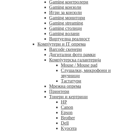
Gaming контролери
Gaming конзоли
Игри за конзоли
Gaming монитори
Gaming streaming
Gaming столици
Gaming волани
Виртуелна реалност
Компјутери и IT опрема
Barcode скенери
Дигитални фото рамки
Компјутерска галантерија
Mouse / Mouse pad
Слушалки, микрофони и
звучници
Тастатури
Мрежна опрема
Принтери
Тонери и кертриџи
HP
Canon
Epson
Brother
Dell
Kyocera