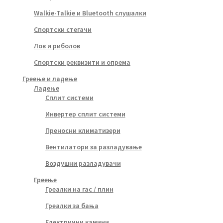
Walkie-Talkie и Bluetooth слушалки
Спортски стегачи
Лов и риболов
Спортски реквизити и опрема
Греење и ладење
Ладење
Сплит системи
Инвертер сплит системи
Преносни климатизери
Вентилатори за разладување
Воздушни разладувачи
Греење
Греалки на гас / плин
Греалки за бања
Електрични камини