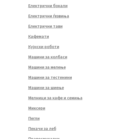
Електрични бокали
Електрични ѓезвиња
Електрични тави
Кафемати
Кујнски роботи
Машини за колбаси
Машини за мелење
Машини за тестенини
Машини за шиење
Мелници за кафе и семиња
Миксери
Пегли
Пекачи за леб
Правосмукалки