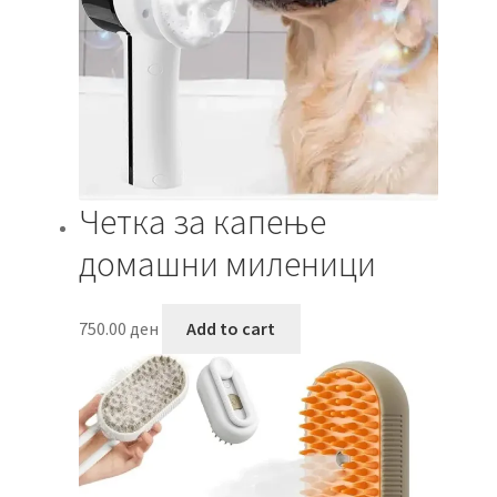
Четка за капење
домашни миленици
750.00
ден
Add to cart