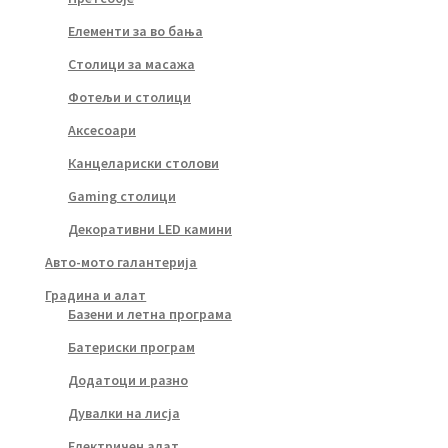
Елементи за во бања
Столици за масажа
Фотељи и столици
Аксесоари
Канцелариски столови
Gaming столици
Декоративни LED камини
Авто-мото галантерија
Градина и алат
Базени и летна програма
Батериски програм
Додатоци и разно
Дувалки на лисја
Електричен алат