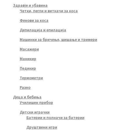
Здравје и убавина
Четки, пегли и виткачи за коса
Фенови за коса
Депилација и епилација
Машинки за бричење, шишање и тримери
Масажери
Маникир
Педикир
Термометри
Разно
Деца и бебиња
Училишен прибор
Детски играчки
Батерии и полначи за батерии
Друштвени игри