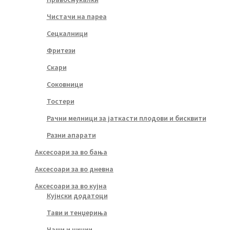
Чистачи на пареа
Сецкалници
Фритези
Скари
Соковници
Тостери
Рачни мелници за јаткасти плодови и бисквити
Разни апарати
Аксесоари за во бања
Аксесоари за во дневна
Аксесоари за во кујна
Кујнски додатоци
Тави и тенџериња
Чаши и чинии