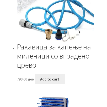
Ракавица за капење на
миленици со вградено
црево
790.00
ден
Add to cart