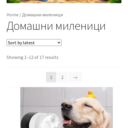
Контакт
Home
/
Домашни миленици
Домашни миленици
Корисничка подршка
Кошничка
Мој профил
Sorted
Showing 1–12 of 17 results
by
Рекламации и замена на производ
latest
1
2
→
Сите производи
Услови за користење