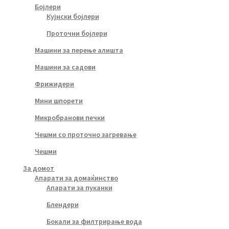
Бојлери
Кујнски бојлери
Проточни бојлери
Машини за перење алишта
Машини за садови
Фрижидери
Мини шпорети
Микробранови печки
Чешми со проточно загревање
Чешми
За домот
Апарати за домаќинство
Апарати за пуканки
Блендери
Бокали за филтрирање вода