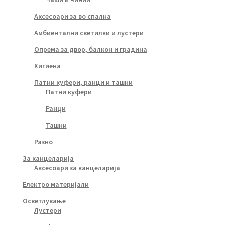
Аксесоари за во спална
Амбиентални светилки и лустери
Опрема за двор, балкон и градина
Хигиена
Патни куфери, ранци и ташни
Патни куфери
Ранци
Ташни
Разно
За канцеларија
Аксесоари за канцеларија
Електро материјали
Осветлување
Лустери