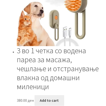
3 во 1 четка со водена
пареа за масажа,
чешлање и отстранување
влакна од домашни
миленици
380.00
ден
Add to cart