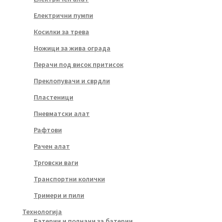
Електрични пумпи
Косилки за трева
Ножици за жива ограда
Перачи под висок притисок
Преклопувачи и сврдли
Пластеници
Пневматски алат
Рафтови
Рачен алат
Трговски ваги
Транспортни колички
Тримери и пили
Технологија
Батерии и полначи за батерии