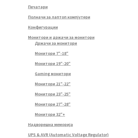
Печатари
Полначи за лаптоп компјутери
Конфигурации
Монитори и држачи за монитори
Држачи за монитори
Монитори 7″-18″
Монитори 19″-20″
Gaming монитори
Монитори 21″-22″
Монитори 23″-25″
Монитори 27″-28″
Монитори 32″+
Надворешна меморија
UPS & AVR (Automatic Voltage Regulator)