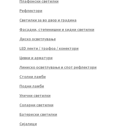
Плафонски светилки
Рефлектори
Светилки за во двор и градина
Фасадни, степенишни и ѕидни светилки
Диско осветлување
LED ленти / трафоа / конектори
Цевки и арматури
Линиско осветлување и спот рефлектори
Столни ламби
Подни ламби
Улични светилки
Соларни светилки
Батериски светилки
Сијалици