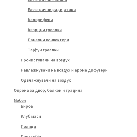
Електрични радијатори
Калорифери
Кварцни греалки
Панелни конвектори
Тајфун греалки
Прочистувачи на воздух
Навлажнувачи на воздух и арома дифузери
Одвлажнувачи на воздух
Опрема за двор, балкон и градина
Мебел
Бироа
Клуб маси
Полици
Претсобје