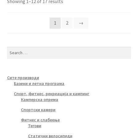
Sorted
Showing 1–12 of 17 results
by
latest
1
2
→
Search
for:
Сите производи
Базени и летна програма
Спорт, фитнес, рекреација и кампинг
Камперска опрема
Спортски камери
Фитнес и слабеење
Тегови
Статични велосипеди