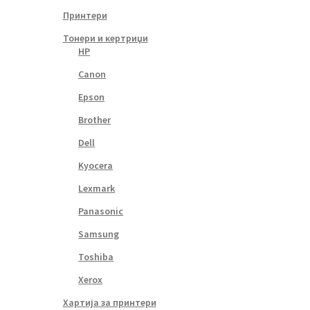
Принтери
Тонери и кертриџи
HP
Canon
Epson
Brother
Dell
Kyocera
Lexmark
Panasonic
Samsung
Toshiba
Xerox
Хартија за принтери