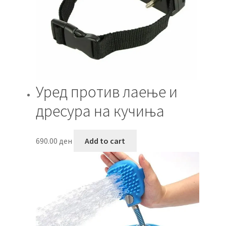
Уред против лаење и
дресура на кучиња
690.00
ден
Add to cart