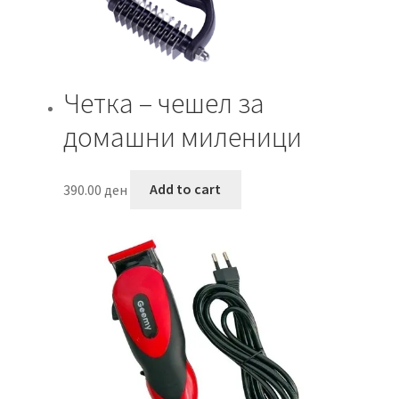
Четка – чешел за
домашни миленици
390.00
ден
Add to cart