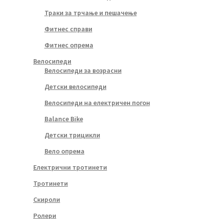
Траки за трчање и пешачење
Фитнес справи
Фитнес опрема
Велосипеди
Велосипеди за возрасни
Детски велосипеди
Велосипеди на електричен погон
Balance Bike
Детски трицикли
Вело опрема
Електрични тротинети
Тротинети
Скироли
Ролери