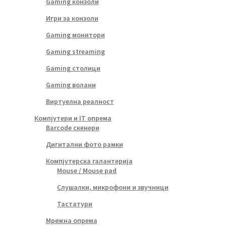
Gaming конзоли
Игри за конзоли
Gaming монитори
Gaming streaming
Gaming столици
Gaming волани
Виртуелна реалност
Компјутери и IT опрема
Barcode скенери
Дигитални фото рамки
Компјутерска галантерија
Mouse / Mouse pad
Слушалки, микрофони и звучници
Тастатури
Мрежна опрема