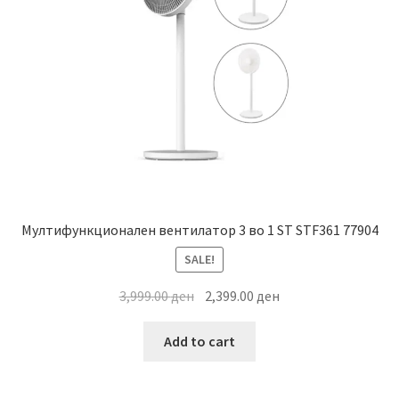
Мултифункционален вентилатор 3 во 1 ST STF361 77904
SALE!
Original
Current
3,999.00
ден
2,399.00
ден
price
price
was:
is:
Add to cart
3,999.00 ден.
2,399.00 ден.