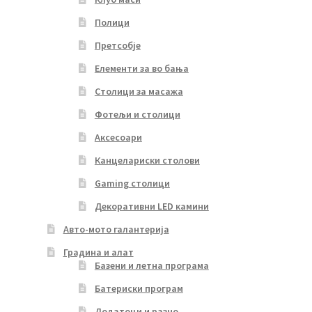
Полици
Претсобје
Елементи за во бања
Столици за масажа
Фотељи и столици
Аксесоари
Канцелариски столови
Gaming столици
Декоративни LED камини
Авто-мото галантерија
Градина и алат
Базени и летна програма
Батериски програм
Додатоци и разно