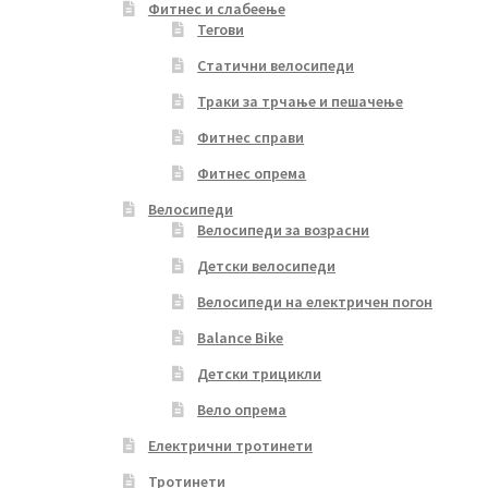
Фитнес и слабеење
Тегови
Статични велосипеди
Траки за трчање и пешачење
Фитнес справи
Фитнес опрема
Велосипеди
Велосипеди за возрасни
Детски велосипеди
Велосипеди на електричен погон
Balance Bike
Детски трицикли
Вело опрема
Електрични тротинети
Тротинети