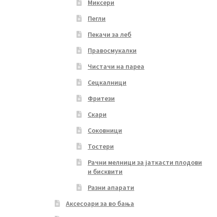
Миксери
Пегли
Пекачи за леб
Правосмукалки
Чистачи на пареа
Сецкалници
Фритези
Скари
Соковници
Тостери
Рачни мелници за јаткасти плодови
и бисквити
Разни апарати
Аксесоари за во бања