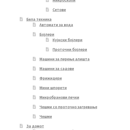
Микроскопи
Сетови
Бела техника
Автомати за вода
Бојлери
Кујнски бојлери
Проточни бојлери
Машини за перење алишта
Машини за садови
Фрижидери
Мини шпорети
Микробранови печки
Чешми со проточно загревање
Чешми
За домот