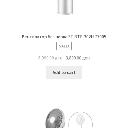
Вентилатор без перка ST BTF-302H 77905
SALE!
Original
Current
6,999.00
ден
3,899.00
ден
price
price
was:
is:
Add to cart
6,999.00 ден.
3,899.00 ден.