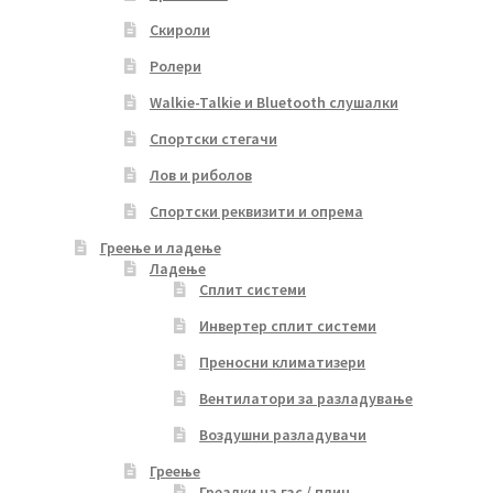
Скироли
Ролери
Walkie-Talkie и Bluetooth слушалки
Спортски стегачи
Лов и риболов
Спортски реквизити и опрема
Греење и ладење
Ладење
Сплит системи
Инвертер сплит системи
Преносни климатизери
Вентилатори за разладување
Воздушни разладувачи
Греење
Греалки на гас / плин