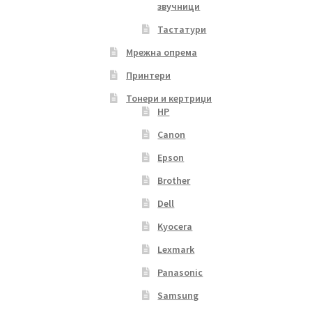
звучници
Тастатури
Мрежна опрема
Принтери
Тонери и кертриџи
HP
Canon
Epson
Brother
Dell
Kyocera
Lexmark
Panasonic
Samsung