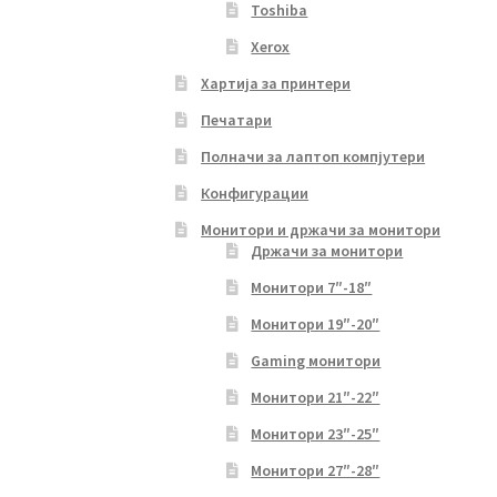
Toshiba
Xerox
Хартија за принтери
Печатари
Полначи за лаптоп компјутери
Конфигурации
Монитори и држачи за монитори
Држачи за монитори
Монитори 7″-18″
Монитори 19″-20″
Gaming монитори
Монитори 21″-22″
Монитори 23″-25″
Монитори 27″-28″