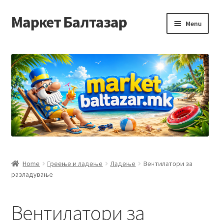
Маркет Балтазар
Skip
Skip
Menu
to
to
navigation
content
Home
Checkout
Homepage
Privacy Policy
Достава и начин на плаќање
Home
Греење и ладење
Ладење
Вентилатори за
разладување
Контакт
Корисничка подршка
Вентилатори за