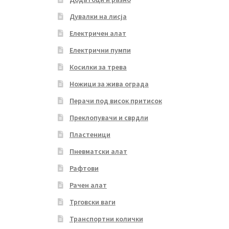
Дувалки на лисја
Електричен алат
Електрични пумпи
Косилки за трева
Ножици за жива ограда
Перачи под висок притисок
Преклопувачи и сврдли
Пластеници
Пневматски алат
Рафтови
Рачен алат
Трговски ваги
Транспортни колички