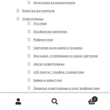
Аксесоари за канцеларија
Електро материјали
Осветлување
Лустери
Плафонски светилки
Рефлектори
Светилки за во двор и градина
Фасадни, степенишни и ѕидни светилки
Диско осветлување
LED ленти / трафоа / конектори
Цевки и арматури
Линиско осветлување и спот рефлектори
Столни ламби
0
Подни ламби
Search
Search