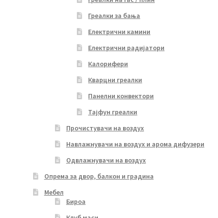
Греалки за бања
Електрични камини
Електрични радијатори
Калорифери
Кварцни греалки
Панелни конвектори
Тајфун греалки
Прочистувачи на воздух
Навлажнувачи на воздух и арома дифузери
Одвлажнувачи на воздух
Опрема за двор, балкон и градина
Мебел
Бироа
Клуб маси