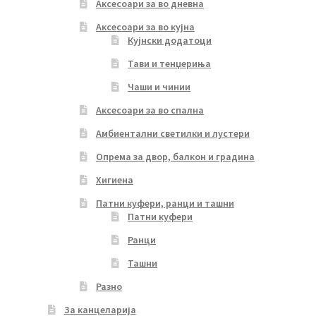
Аксесоари за во дневна
Аксесоари за во кујна
Кујнски додатоци
Тави и тенџериња
Чаши и чинии
Аксесоари за во спална
Амбиентални светилки и лустери
Опрема за двор, балкон и градина
Хигиена
Патни куфери, ранци и ташни
Патни куфери
Ранци
Ташни
Разно
За канцеларија