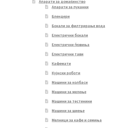
Апарати за домаќинство
Апарати за пуканки
Блендери
Бокали за филтрирање вода
Електрични бокали
Електрични ѓезвиња
Електрични тави
Кафемати
Кујнски роботи
Машини за колбаси
Машини за мелење
Машини за тестенини
Машини за шиење
Мелници за кафе и семиња