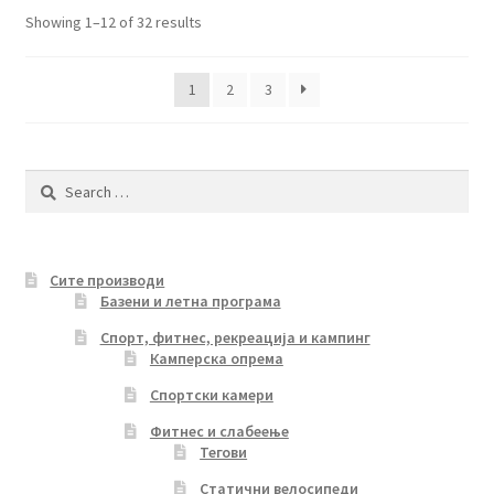
Sorted
Showing 1–12 of 32 results
by
latest
1
2
3
Search
for:
Сите производи
Базени и летна програма
Спорт, фитнес, рекреација и кампинг
Камперска опрема
Спортски камери
Фитнес и слабеење
Тегови
Статични велосипеди