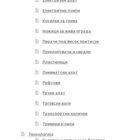
Електричен алат
Електрични пумпи
Косилки за трева
Ножици за жива ограда
Перачи под висок притисок
Преклопувачи и сврдли
Пластеници
Пневматски алат
Рафтови
Рачен алат
Трговски ваги
Транспортни колички
Тримери и пили
Технологија