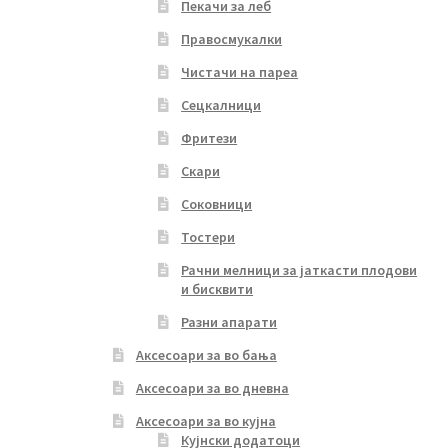
Пекачи за леб
Правосмукалки
Чистачи на пареа
Сецкалници
Фритези
Скари
Соковници
Тостери
Рачни мелници за јаткасти плодови
и бисквити
Разни апарати
Аксесоари за во бања
Аксесоари за во дневна
Аксесоари за во кујна
Кујнски додатоци