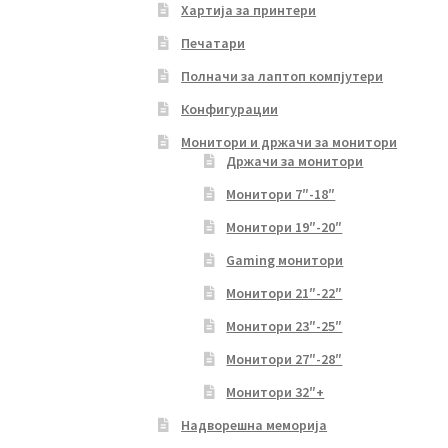
Хартија за принтери
Печатари
Полначи за лаптоп компјутери
Конфигурации
Монитори и држачи за монитори
Држачи за монитори
Монитори 7″-18″
Монитори 19″-20″
Gaming монитори
Монитори 21″-22″
Монитори 23″-25″
Монитори 27″-28″
Монитори 32″+
Надворешна меморија