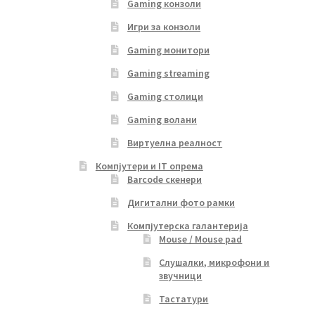
Gaming конзоли
Игри за конзоли
Gaming монитори
Gaming streaming
Gaming столици
Gaming волани
Виртуелна реалност
Компјутери и IT опрема
Barcode скенери
Дигитални фото рамки
Компјутерска галантерија
Mouse / Mouse pad
Слушалки, микрофони и
звучници
Тастатури