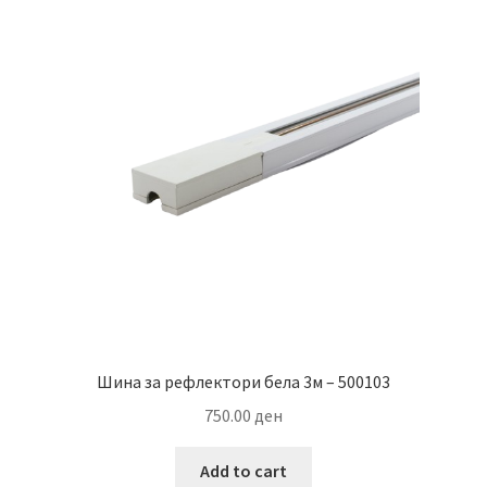
The
options
may
be
chosen
on
the
product
page
Шина за рефлектори бела 3м – 500103
750.00
ден
Add to cart