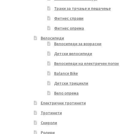
Траки за трчање и пешачење
Фитнес справи
Фитнес опрема
Велосипеди
Велосипеди за возрасни
Детски велосипеди
Велосипеди на електричен погон
Balance Bike
Детски трицикли
Вело опрема
Електрични тротинети
Тротинети
Скироли
Ролери