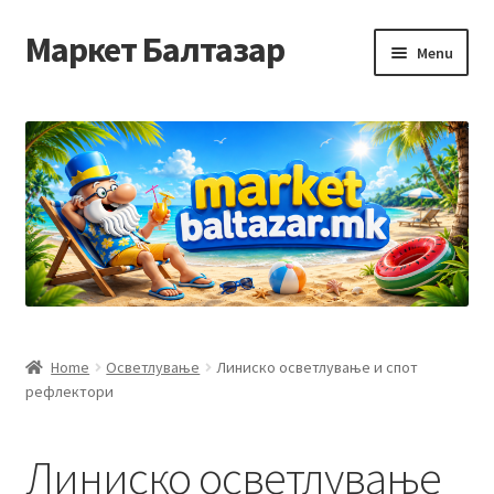
Маркет Балтазар
Skip
Skip
Menu
to
to
navigation
content
Home
Checkout
Homepage
Privacy Policy
Достава и начин на плаќање
Home
Осветлување
Линиско осветлување и спот
рефлектори
Контакт
Корисничка подршка
Линиско осветлување