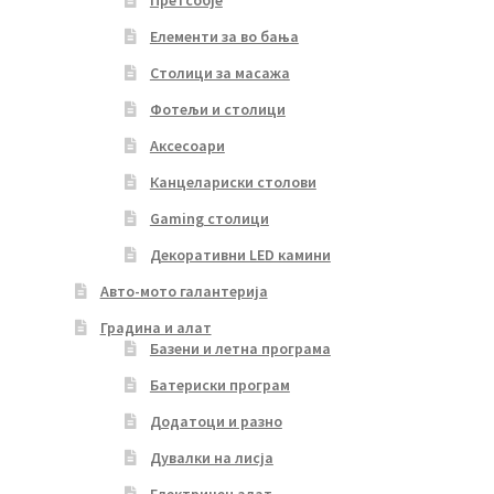
Претсобје
Елементи за во бања
Столици за масажа
Фотељи и столици
Аксесоари
Канцелариски столови
Gaming столици
Декоративни LED камини
Авто-мото галантерија
Градина и алат
Базени и летна програма
Батериски програм
Додатоци и разно
Дувалки на лисја