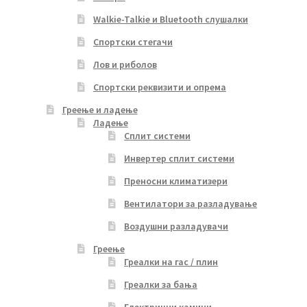
Walkie-Talkie и Bluetooth слушалки
Спортски стегачи
Лов и риболов
Спортски реквизити и опрема
Греење и ладење
Ладење
Сплит системи
Инвертер сплит системи
Преносни климатизери
Вентилатори за разладување
Воздушни разладувачи
Греење
Греалки на гас / плин
Греалки за бања