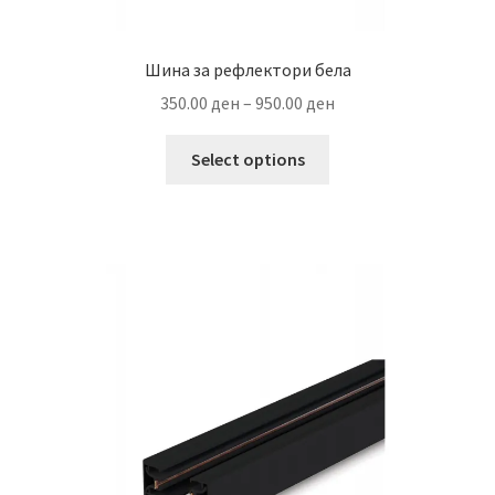
Шина за рефлектори бела
Price
350.00
ден
–
950.00
ден
range:
This
350.00 ден
Select options
product
through
has
950.00 ден
multiple
variants.
The
options
may
be
chosen
on
the
product