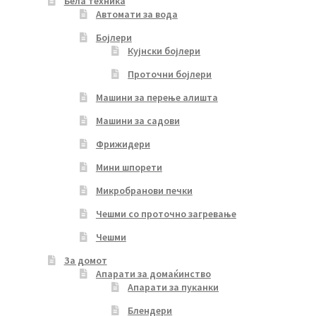
Бела техника
Автомати за вода
Бојлери
Кујнски бојлери
Проточни бојлери
Машини за перење алишта
Машини за садови
Фрижидери
Мини шпорети
Микробранови печки
Чешми со проточно загревање
Чешми
За домот
Апарати за домаќинство
Апарати за пуканки
Блендери