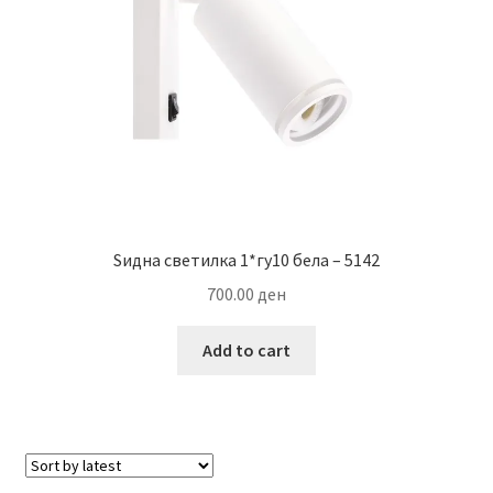
on
the
product
page
Ѕидна светилка 1*гу10 бела – 5142
700.00
ден
Add to cart