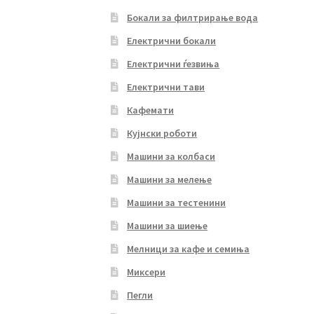
Бокали за филтрирање вода
Електрични бокали
Електрични ѓезвиња
Електрични тави
Кафемати
Кујнски роботи
Машини за колбаси
Машини за мелење
Машини за тестенини
Машини за шиење
Мелници за кафе и семиња
Миксери
Пегли