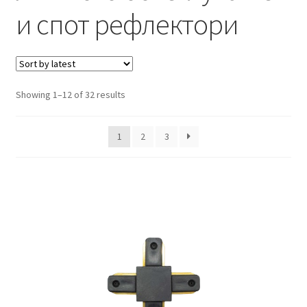
Кошничка
и спот рефлектори
Мој профил
Рекламации и замена на производ
Sorted
Showing 1–12 of 32 results
by
Сите производи
latest
1
2
3
Услови за користење