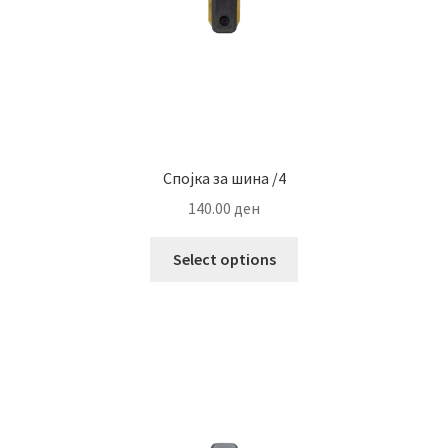
Спојка за шина /4
140.00
ден
This
Select options
product
has
multiple
variants.
The
options
may