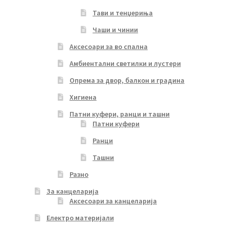
Тави и тенџериња
Чаши и чинии
Аксесоари за во спална
Амбиентални светилки и лустери
Опрема за двор, балкон и градина
Хигиена
Патни куфери, ранци и ташни
Патни куфери
Ранци
Ташни
Разно
За канцеларија
Аксесоари за канцеларија
Електро материјали