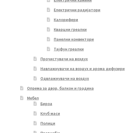
Електрични камини
Електрични радијатори
Калорифери
Кварцни греалки
Панелни конвектори
Тајфун греалки
Прочистувачи на воздух
Навлажнувачи на воздух и арома дифузери
Одвлажнувачи на воздух
Опрема за двор, балкон и градина
Мебел
Бироа
Клуб маси
Полици