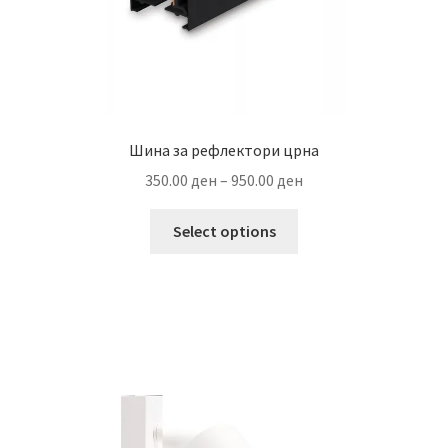
page
Шина за рефлектори црна
Price
350.00
ден
–
950.00
ден
range:
This
350.00 ден
Select options
product
through
has
950.00 ден
multiple
variants.
The
options
may
be
chosen