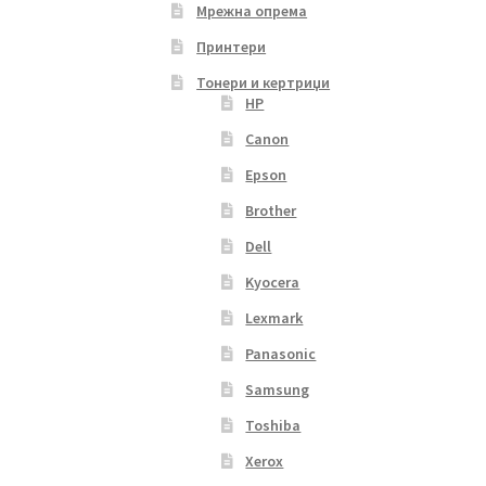
Мрежна опрема
Принтери
Тонери и кертриџи
HP
Canon
Epson
Brother
Dell
Kyocera
Lexmark
Panasonic
Samsung
Toshiba
Xerox