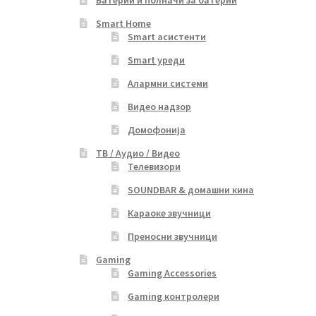
Батерии и полначи за батерии
Smart Home
Smart асистенти
Smart уреди
Алармни системи
Видео надзор
Домофонија
ТВ / Аудио / Видео
Телевизори
SOUNDBAR & домашни кина
Караоке звучници
Преносни звучници
Gaming
Gaming Accessories
Gaming контролери