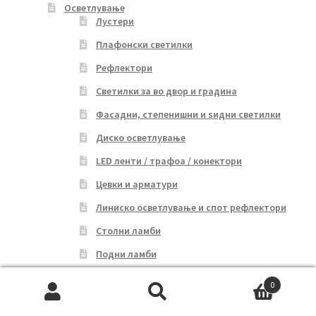
Осветлување
Лустери
Плафонски светилки
Рефлектори
Светилки за во двор и градина
Фасадни, степенишни и ѕидни светилки
Диско осветлување
LED ленти / трафоа / конектори
Цевки и арматури
Линиско осветлување и спот рефлектори
Столни ламби
Подни ламби
Улични светилки
0
Search
Search
Соларни светилки