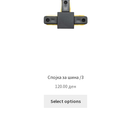
be
chosen
on
the
product
page
Спојка за шина /3
120.00
ден
This
Select options
product
has
multiple
variants.