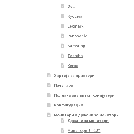
Dell
Kyocera
Lexmark
Panasonic
Samsung
Toshiba
Xerox
Хартија за принтери
Печатари
Полначи за лаптоп компјутери
Конфигурации
Монитори и држачи за монитори
Држачи за монитори
Монитори 7″-18″