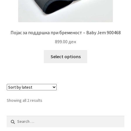
Појас за поддршка при бременост – Baby Jem 900468
899.00
ден
This
Select options
product
has
multiple
variants.
The
options
Sorted
Showing all 2 results
may
by
be
latest
Search
chosen
for:
on