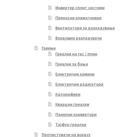
Инвертер сплит системи
Преносни климатизери
Вентилатори за разладување
Воздушни разладувачи
Греење
Греалки на гас / плин
Греалки за бања
Електрични камини
Електрични радијатори
Калорифери
Кварцни греалки
Панелни конвектори
Тајфун греалки
Прочистувачи на воздух