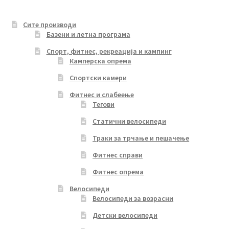
the
product
Сите производи
page
Базени и летна програма
Спорт, фитнес, рекреација и кампинг
Камперска опрема
Спортски камери
Фитнес и слабеење
Тегови
Статични велосипеди
Траки за трчање и пешачење
Фитнес справи
Фитнес опрема
Велосипеди
Велосипеди за возрасни
Детски велосипеди