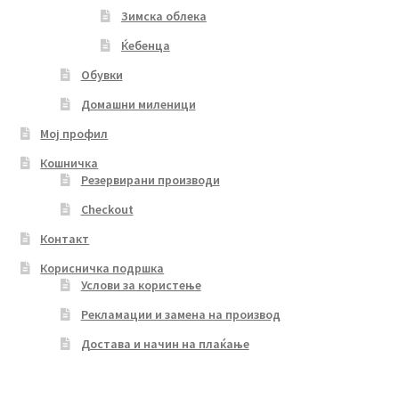
Зимска облека
Ќебенца
Обувки
Домашни миленици
Мој профил
Кошничка
Резервирани производи
Checkout
Контакт
Корисничка подршка
Услови за користење
Рекламации и замена на производ
Достава и начин на плаќање