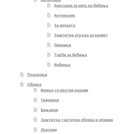
Акесоари за нега на бебиња
Антиколик
За мајката
Заштитна ограда за кревет
Перници
Торби за бебиња
Ќебенца
Подароци
Облека
Маици со кратки ракави
Тренерки
Бањарки
Заштитна тактичка облека и опрема
Дуксери