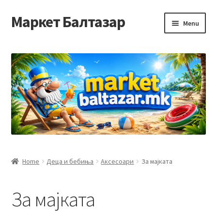
Маркет Балтазар
Skip
Skip
Menu
to
to
navigation
content
Home
Checkout
Homepage
Privacy Policy
Достава и начин на плаќање
Home
Деца и бебиња
Аксесоари
За мајката
Контакт
За мајката
Корисничка подршка