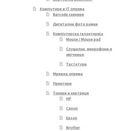
Компјутери и IT опрема
Barcode скенери
Дигитални фото рамки
Компјутерска галантерија
Mouse / Mouse pad
Слушалки, микрофони и
звучници
Тастатури
Мрежна опрема
Принтери
Тонери и кертриџи
HP
Canon
Epson
Brother