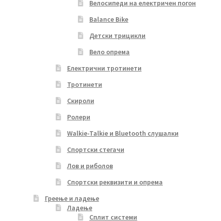
Велосипеди на електричен погон
Balance Bike
Детски трицикли
Вело опрема
Електрични тротинети
Тротинети
Скироли
Ролери
Walkie-Talkie и Bluetooth слушалки
Спортски стегачи
Лов и риболов
Спортски реквизити и опрема
Греење и ладење
Ладење
Сплит системи