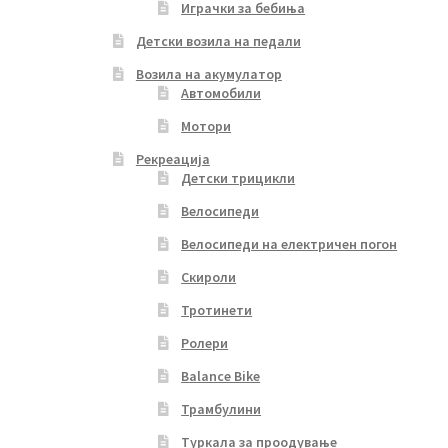
Играчки за бебиња
Детски возила на педали
Возила на акумулатор
Автомобили
Мотори
Рекреација
Детски трицикли
Велосипеди
Велосипеди на електричен погон
Скироли
Тротинети
Ролери
Balance Bike
Трамбулини
Туркала за проодување