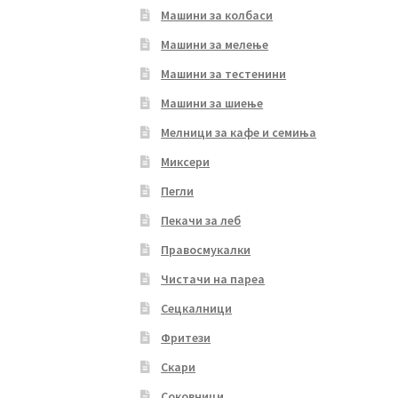
Машини за колбаси
Машини за мелење
Машини за тестенини
Машини за шиење
Мелници за кафе и семиња
Миксери
Пегли
Пекачи за леб
Правосмукалки
Чистачи на пареа
Сецкалници
Фритези
Скари
Соковници