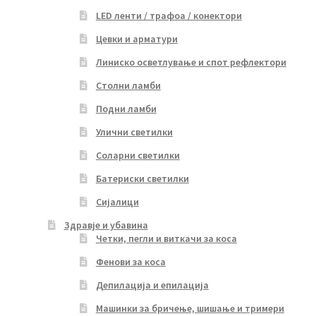
LED ленти / трафоа / конектори
Цевки и арматури
Линиско осветлување и спот рефлектори
Столни ламби
Подни ламби
Улични светилки
Соларни светилки
Батериски светилки
Сијалици
Здравје и убавина
Четки, пегли и виткачи за коса
Фенови за коса
Депилација и епилација
Машинки за бричење, шишање и тримери