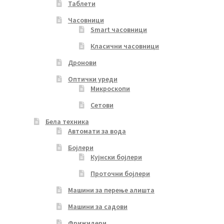
Таблети
Часовници
Smart часовници
Класични часовници
Дронови
Оптички уреди
Микроскопи
Сетови
Бела техника
Автомати за вода
Бојлери
Кујнски бојлери
Проточни бојлери
Машини за перење алишта
Машини за садови
Фрижидери