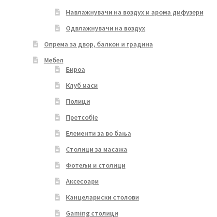
Навлажнувачи на воздух и арома дифузери
Одвлажнувачи на воздух
Опрема за двор, балкон и градина
Мебел
Бироа
Клуб маси
Полици
Претсобје
Елементи за во бања
Столици за масажа
Фотељи и столици
Аксесоари
Канцелариски столови
Gaming столици