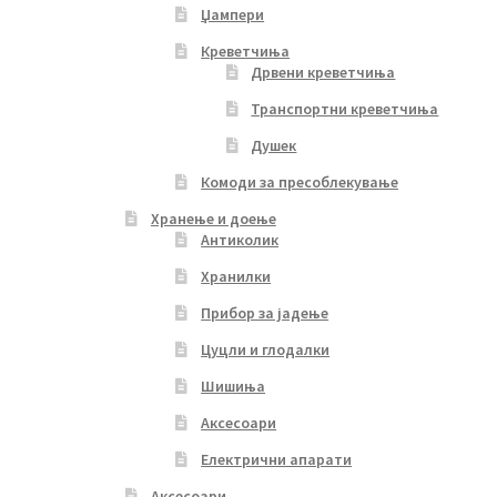
Џампери
Креветчиња
Дрвени креветчиња
Транспортни креветчиња
Душек
Комоди за пресоблекување
Хранење и доење
Антиколик
Хранилки
Прибор за јадење
Цуцли и глодалки
Шишиња
Аксесоари
Електрични апарати
Аксесоари