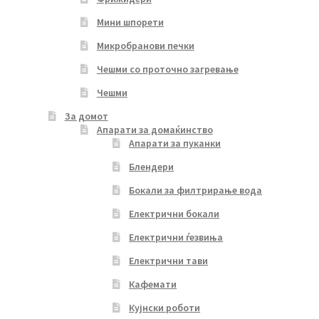
Мини шпорети
Микробранови печки
Чешми со проточно загревање
Чешми
За домот
Апарати за домаќинство
Апарати за пуканки
Блендери
Бокали за филтрирање вода
Електрични бокали
Електрични ѓезвиња
Електрични тави
Кафемати
Кујнски роботи