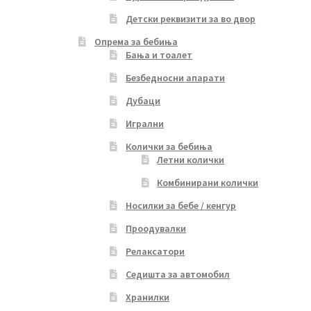
Детски реквизити за во двор
Опрема за бебиња
Бања и тоалет
Безбедносни апарати
Дубаци
Игрални
Колички за бебиња
Летни колички
Комбинирани колички
Носилки за бебе / кенгур
Проодувалки
Релаксатори
Седишта за автомобил
Хранилки