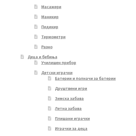
Масажери
Маникир
Педикир
Термометри
Разно
Деца и бебиња
Училишен прибор
Детски играчки
Батерии и полначи за батерии
Друштвени игри
Зимска забава
Летна забава
Плишани играчки
Играчки за деца