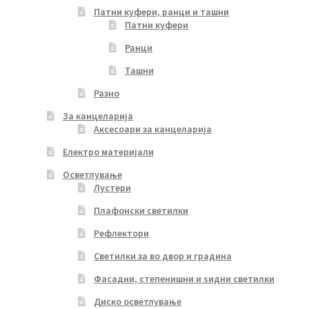
Патни куфери, ранци и ташни
Патни куфери
Ранци
Ташни
Разно
За канцеларија
Аксесоари за канцеларија
Електро материјали
Осветлување
Лустери
Плафонски светилки
Рефлектори
Светилки за во двор и градина
Фасадни, степенишни и ѕидни светилки
Диско осветлување