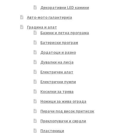
Декоративни LED камини
Авто-мото галантерија
Градина и алат
Базени и летна програма
Батериски програм
Додатоци и разно
Дувалки на лисја
Електричен алат
Електрични пумпи
Косилки за трева
Ножици за жива ограда
Перачи под висок притисок
Преклопувачи и сврдли
Пластеници