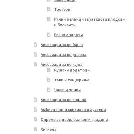
Тостери
Рачни мелници за јаткасти плодови
и бисквити
Разни апарати
Аксесоари за во бања
Аксесоари за во дневна
Аксесоари за во кујна
Кујнски додатоци
Тави и тенџериња
Чаши и чинии
Аксесоари за во спална
Амбиентални светилки и лустери
Опрема за двор, балкон и градина
Хигиена