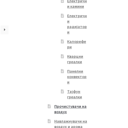
is:
Електричн
и камини
.
7,499.00 ден.
Електричн
и
радијатор
и
Калорифе
ри
Кварцни
греалки
Панелни
конвектор
и
Тајфун
греалки
Прочистувачи на
воздух
Навлажнувачи на
воздух и арома