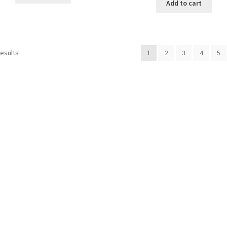
was:
Add to cart
10,499.00 ден
Sorted
results
1
2
3
4
5
by
latest