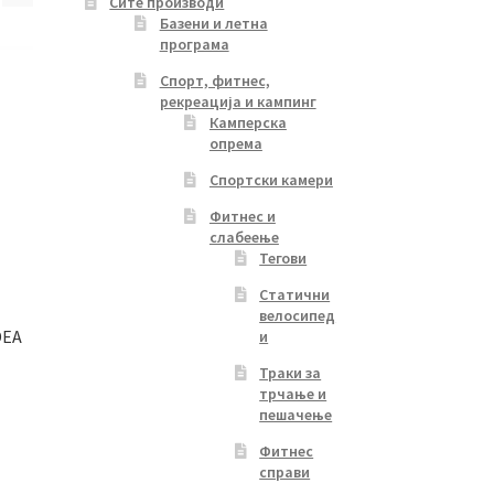
Сите производи
Базени и летна
програма
Спорт, фитнес,
рекреација и кампинг
Камперска
опрема
Спортски камери
Фитнес и
слабеење
Тегови
Статични
велосипед
DEA
и
Траки за
трчање и
пешачење
Фитнес
справи