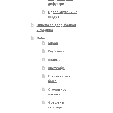
дифузери
Одвлажнувачи на
воздух
Опрема за двор, балкон
и градина
Мебел
Бироа
Клуб маси
Полици
Претсобје
Елементи за во
бања
Столици за
масажа
Фотељи и
столици