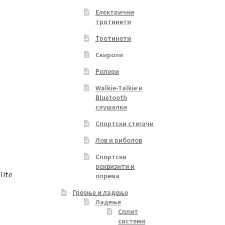
Електрични
тротинети
Тротинети
Скироли
Ролери
Walkie-Talkie и
Bluetooth
слушалки
Спортски стегачи
Лов и риболов
Спортски
реквизити и
lite
опрема
Греење и ладење
Ладење
Сплит
системи