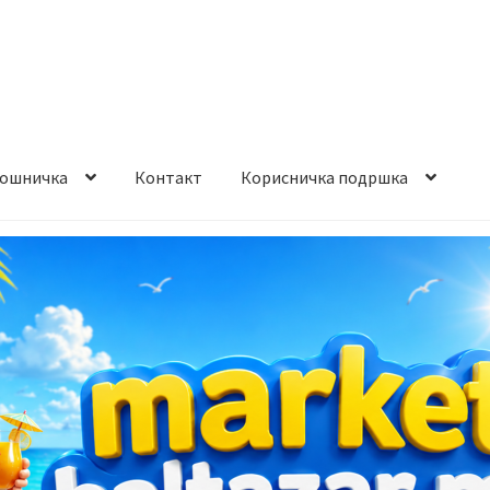
ошничка
Контакт
Корисничка подршка
става и начин на плаќање
Контакт
Корисничка подршка
а на производ
Сите производи
Услови за користење