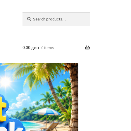
Search
Search
for:
0.00
ден
0 items