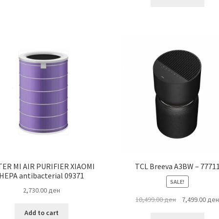
TER MI AIR PURIFIER XIAOMI
TCL Breeva A3BW – 7771
HEPA antibacterial 09371
SALE!
2,730.00
ден
Original
10,499.00
ден
7,499.00
де
price
Add to cart