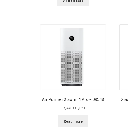
Add to cart
6,999.00 ден.
5,999.00 ден.
Air Purifier Xiaomi 4 Pro – 09548
Xia
17,440.00
ден
Read more