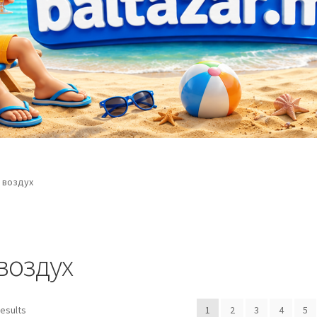
 воздух
воздух
Sorted
results
1
2
3
4
5