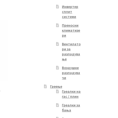
Инвертер
сплит
системи
Преносни
климатизе
ри
Вентилато
ри за
разладува
ње
Воздушни
разладува
чи
Греење
1
Греалки на
гас / плин
Греалки за
Current
н
бања
price