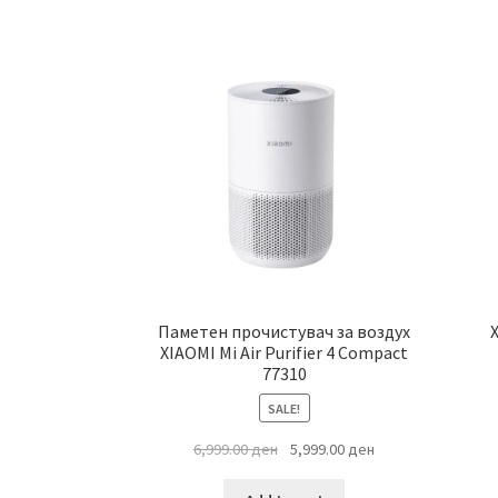
Паметен прочистувач за воздух
XIAOMI Mi Air Purifier 4 Compact
77310
SALE!
Original
Current
6,999.00
ден
5,999.00
ден
price
price
was:
is: