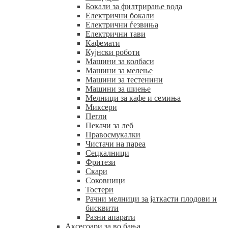
Бокали за филтрирање вода
Електрични бокали
Електрични ѓезвиња
Електрични тави
Кафемати
Кујнски роботи
Машини за колбаси
Машини за мелење
Машини за тестенини
Машини за шиење
Мелници за кафе и семиња
Миксери
Пегли
Пекачи за леб
Правосмукалки
Чистачи на пареа
Сецкалници
Фритези
Скари
Соковници
Тостери
Рачни мелници за јаткасти плодови и
бисквити
Разни апарати
Аксесоари за во бања