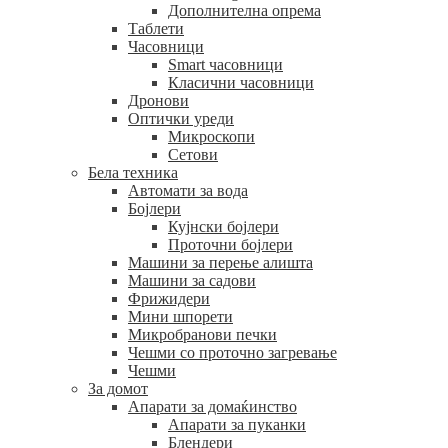
Дополнителна опрема
Таблети
Часовници
Smart часовници
Класични часовници
Дронови
Оптички уреди
Микроскопи
Сетови
Бела техника
Автомати за вода
Бојлери
Кујнски бојлери
Проточни бојлери
Машини за перење алишта
Машини за садови
Фрижидери
Мини шпорети
Микробранови печки
Чешми со проточно загревање
Чешми
За домот
Апарати за домаќинство
Апарати за пуканки
Блендери