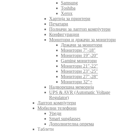
Samsung
Toshiba
Xerox
Хартија за принтери
Печатари
Полначи за лаптоп компјутери
Конфигурации
Монитори и држачи за монитори
Држачи за монитори
Монитори 7″-18″
Монитори 19″-20″
Gaming монитори
Монитори 21″-22″
Монитори 23″-25″
Монитори 27″-28″
Монитори 32″+
Надворешна меморија
UPS & AVR (Automatic Voltage
Regulator)
Лаптоп компјутери
Мобилни телефони
Уреди
Smart sunglasses
Дополнителна опрема
Таблети