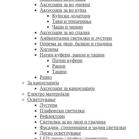
Аксесоари за во дневна
Аксесоари за во кујна
Кујнски додатоци
Тави и тенџериња
Чаши и чинии
Аксесоари за во спална
Амбиентални светилки и лустери
Опрема за двор, балкон и градина
Хигиена
Патни куфери, ранци и ташни
Патни куфери
Ранци
Ташни
Разно
За канцеларија
Аксесоари за канцеларија
Електро материјали
Осветлување
Лустери
Плафонски светилки
Рефлектори
Светилки за во двор и градина
Фасадни, степенишни и ѕидни светилки
Диско осветлување
LED ленти / трафоа / конектори