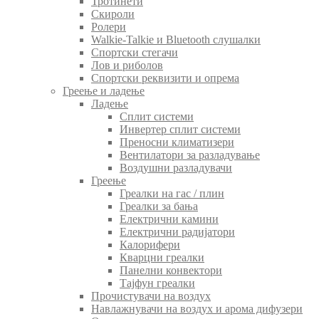
Тротинети
Скироли
Ролери
Walkie-Talkie и Bluetooth слушалки
Спортски стегачи
Лов и риболов
Спортски реквизити и опрема
Греење и ладење
Ладење
Сплит системи
Инвертер сплит системи
Преносни климатизери
Вентилатори за разладување
Воздушни разладувачи
Греење
Греалки на гас / плин
Греалки за бања
Електрични камини
Електрични радијатори
Калорифери
Кварцни греалки
Панелни конвектори
Тајфун греалки
Прочистувачи на воздух
Навлажнувачи на воздух и арома дифузери