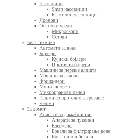
Часовници
Smart часовници
Класични часовници
Дронови
Оптички уреди
Микроскопи
Сетови
Бела техника
Автомати за вода
Бојлери
Кујнски бојлери
Проточни бојлери
Машини за перење алишта
Машини за садови
Фрижидери
Мини шпорети
Микробранови печки
Чешми со проточно загревање
Чешми
За домот
Апарати за домаќинство
Апарати за пуканки
Блендери
Бокали за филтрирање вода
Електрични бокали