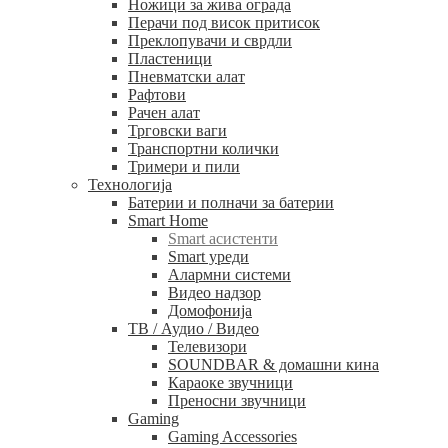
Ножици за жива ограда
Перачи под висок притисок
Преклопувачи и сврдли
Пластеници
Пневматски алат
Рафтови
Рачен алат
Трговски ваги
Транспортни колички
Тримери и пили
Технологија
Батерии и полначи за батерии
Smart Home
Smart асистенти
Smart уреди
Алармни системи
Видео надзор
Домофонија
ТВ / Аудио / Видео
Телевизори
SOUNDBAR & домашни кина
Караоке звучници
Преносни звучници
Gaming
Gaming Accessories