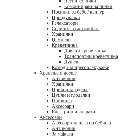
Летни колички
Комбинирани колички
Носилки за бебе / кенгур
Проодувалки
Релаксатори
Седишта за автомобил
Хранилки
Џампери
Креветчиња
Дрвени креветчиња
Транспортни креветчиња
Душек
Комоди за пресоблекување
Хранење и доење
Антиколик
Хранилки
Прибор за јадење
Цуцли и глодалки
Шишиња
Аксесоари
Електрични апарати
Аксесоари
Акесоари за нега на бебиња
Антиколик
За мајката