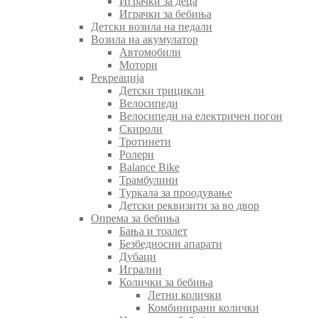
Играчки за деца
Играчки за бебиња
Детски возила на педали
Возила на акумулатор
Автомобили
Мотори
Рекреација
Детски трицикли
Велосипеди
Велосипеди на електричен погон
Скироли
Тротинети
Ролери
Balance Bike
Трамбулини
Туркала за проодување
Детски реквизити за во двор
Опрема за бебиња
Бања и тоалет
Безбедносни апарати
Дубаци
Игрални
Колички за бебиња
Летни колички
Комбинирани колички