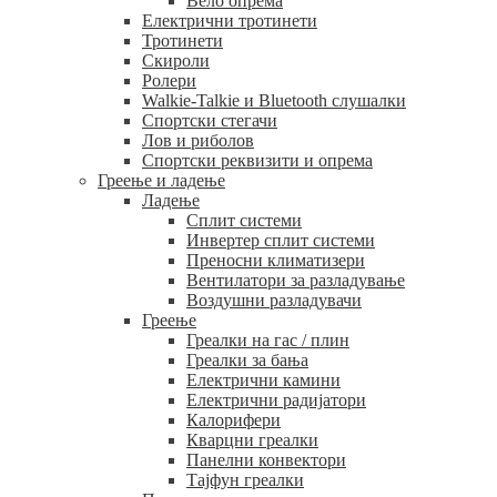
Вело опрема
Електрични тротинети
Тротинети
Скироли
Ролери
Walkie-Talkie и Bluetooth слушалки
Спортски стегачи
Лов и риболов
Спортски реквизити и опрема
Греење и ладење
Ладење
Сплит системи
Инвертер сплит системи
Преносни климатизери
Вентилатори за разладување
Воздушни разладувачи
Греење
Греалки на гас / плин
Греалки за бања
Електрични камини
Електрични радијатори
Калорифери
Кварцни греалки
Панелни конвектори
Тајфун греалки