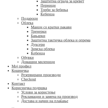
Заштитна ограда за кревет
Перници
Торби за бебиња
Ќебенца
Подароци
Облека
Маици со кратки ракави
Тренерки
Бањарки
Заштитна тактичка облека и опрема
Дуксери
Зимска облека
Ќебенца
Обувки
Домашни миленици
Мој профил
Кошничка
Резервирани производи
Checkout
Контакт
Корисничка подршка
Услови за користење
Рекламации и замена на производ
Достава и начин на плаќање