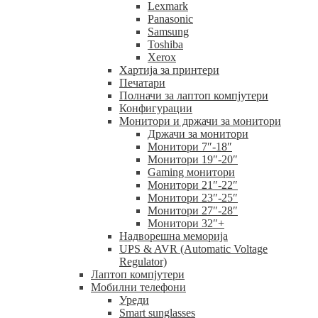
Lexmark
Panasonic
Samsung
Toshiba
Xerox
Хартија за принтери
Печатари
Полначи за лаптоп компјутери
Конфигурации
Монитори и држачи за монитори
Држачи за монитори
Монитори 7″-18″
Монитори 19″-20″
Gaming монитори
Монитори 21″-22″
Монитори 23″-25″
Монитори 27″-28″
Монитори 32″+
Надворешна меморија
UPS & AVR (Automatic Voltage
Regulator)
Лаптоп компјутери
Мобилни телефони
Уреди
Smart sunglasses