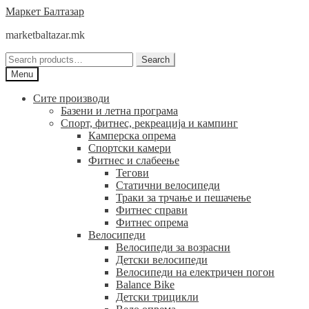
Skip
Skip
Маркет Балтазар
to
to
marketbaltazar.mk
navigation
content
Search
Search
for:
Menu
Сите производи
Базени и летна програма
Спорт, фитнес, рекреација и кампинг
Камперска опрема
Спортски камери
Фитнес и слабеење
Тегови
Статични велосипеди
Траки за трчање и пешачење
Фитнес справи
Фитнес опрема
Велосипеди
Велосипеди за возрасни
Детски велосипеди
Велосипеди на електричен погон
Balance Bike
Детски трицикли