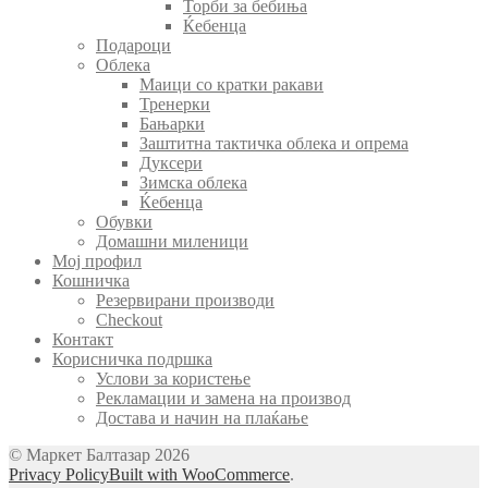
Торби за бебиња
Ќебенца
Подароци
Облека
Маици со кратки ракави
Тренерки
Бањарки
Заштитна тактичка облека и опрема
Дуксери
Зимска облека
Ќебенца
Обувки
Домашни миленици
Мој профил
Кошничка
Резервирани производи
Checkout
Контакт
Корисничка подршка
Услови за користење
Рекламации и замена на производ
Достава и начин на плаќање
© Маркет Балтазар 2026
Privacy Policy
Built with WooCommerce
.