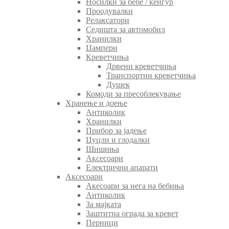
Носилки за бебе / кенгур
Проодувалки
Релаксатори
Седишта за автомобил
Хранилки
Џампери
Креветчиња
Дрвени креветчиња
Транспортни креветчиња
Душек
Комоди за пресоблекување
Хранење и доење
Антиколик
Хранилки
Прибор за јадење
Цуцли и глодалки
Шишиња
Аксесоари
Електрични апарати
Аксесоари
Акесоари за нега на бебиња
Антиколик
За мајката
Заштитна ограда за кревет
Перници