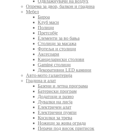
Одвлажнувачи на воздух
Опрема за двор, балкон и градина
Мебел
Бироа
Клуб маси
Полици
Претсобје
Елементи за во бања
Столици за масажа
Фотељи и столици
Аксесоари
Канцелариски столови
Gaming столици
Декоративни LED камини
Авто-мото галантерија
Градина и алат
Базени и летна програма
Батериски програм
Додатоци и разно
Дувалки на лисја
Електричен алат
Електрични пумпи
Косилки за трева
Ножици за жива ограда
Перачи под висок притисок