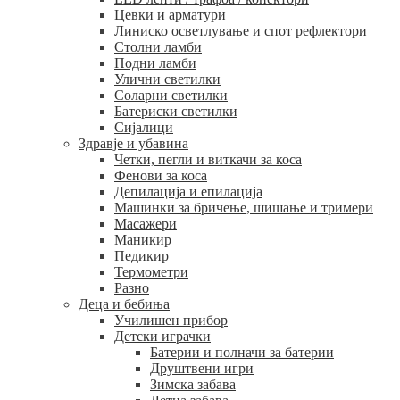
Цевки и арматури
Линиско осветлување и спот рефлектори
Столни ламби
Подни ламби
Улични светилки
Соларни светилки
Батериски светилки
Сијалици
Здравје и убавина
Четки, пегли и виткачи за коса
Фенови за коса
Депилација и епилација
Машинки за бричење, шишање и тримери
Масажери
Маникир
Педикир
Термометри
Разно
Деца и бебиња
Училишен прибор
Детски играчки
Батерии и полначи за батерии
Друштвени игри
Зимска забава