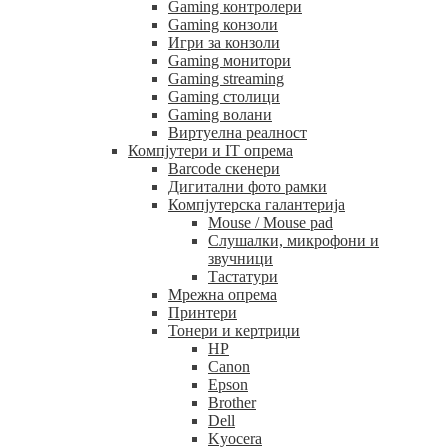
Gaming контролери
Gaming конзоли
Игри за конзоли
Gaming монитори
Gaming streaming
Gaming столици
Gaming волани
Виртуелна реалност
Компјутери и IT опрема
Barcode скенери
Дигитални фото рамки
Компјутерска галантерија
Mouse / Mouse pad
Слушалки, микрофони и
звучници
Тастатури
Мрежна опрема
Принтери
Тонери и кертриџи
HP
Canon
Epson
Brother
Dell
Kyocera