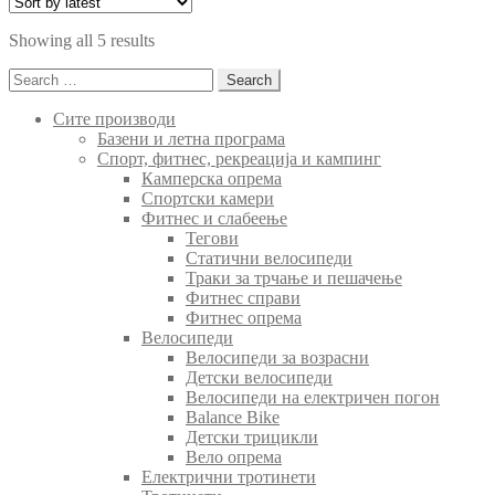
was:
is:
2,190.00 ден.
1,570.00 ден.
Sorted
Showing all 5 results
by
Search
latest
for:
Сите производи
Базени и летна програма
Спорт, фитнес, рекреација и кампинг
Камперска опрема
Спортски камери
Фитнес и слабеење
Тегови
Статични велосипеди
Траки за трчање и пешачење
Фитнес справи
Фитнес опрема
Велосипеди
Велосипеди за возрасни
Детски велосипеди
Велосипеди на електричен погон
Balance Bike
Детски трицикли
Вело опрема
Електрични тротинети