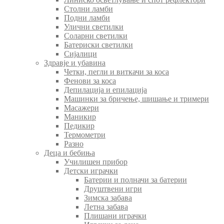
Столни ламби
Подни ламби
Улични светилки
Соларни светилки
Батериски светилки
Сијалици
Здравје и убавина
Четки, пегли и виткачи за коса
Фенови за коса
Депилација и епилација
Машинки за бричење, шишање и тримери
Масажери
Маникир
Педикир
Термометри
Разно
Деца и бебиња
Училишен прибор
Детски играчки
Батерии и полначи за батерии
Друштвени игри
Зимска забава
Летна забава
Плишани играчки