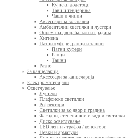
Кујнски додатоци
Тави и тенџериња
Чаши и чинии
Аксесоари за во спална
Амбиентални светилки и лустери
Опрема за двор, балкон и градина
Хигиена
Патни куфери, ранци и ташни
Патни куфери
Ранци
Ташни
Разно
За канцеларија
Аксесоари за канцеларија
Електро материјали
Осветлување
Лустери
Плафонски светилки
Рефлектори
Светилки за во двор и градина
Фасадни, степенишни и ѕидни светилки
Диско осветлување
LED ленти / трафоа / конектори
Цевки и арматури
Линиско осветлување и спот рефлектори