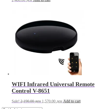
WIFI Infrared Universal Remote
Control V-8651
Original
Current
Sale!
2,190.00
ден
1,570.00
ден
Add to cart
price
price