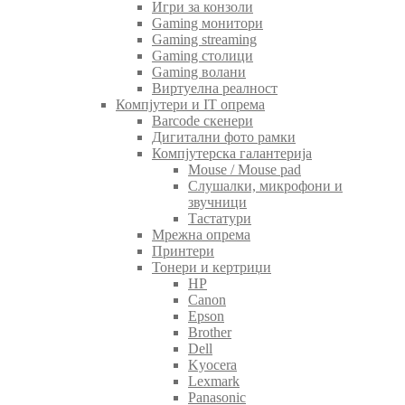
Игри за конзоли
Gaming монитори
Gaming streaming
Gaming столици
Gaming волани
Виртуелна реалност
Компјутери и IT опрема
Barcode скенери
Дигитални фото рамки
Компјутерска галантерија
Mouse / Mouse pad
Слушалки, микрофони и
звучници
Тастатури
Мрежна опрема
Принтери
Тонери и кертриџи
HP
Canon
Epson
Brother
Dell
Kyocera
Lexmark
Panasonic