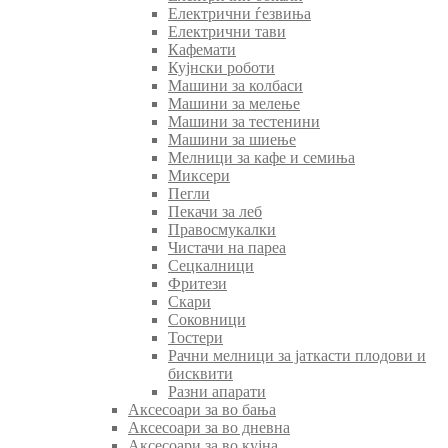
Електрични ѓезвиња
Електрични тави
Кафемати
Кујнски роботи
Машини за колбаси
Машини за мелење
Машини за тестенини
Машини за шиење
Мелници за кафе и семиња
Миксери
Пегли
Пекачи за леб
Правосмукалки
Чистачи на пареа
Сецкалници
Фритези
Скари
Соковници
Тостери
Рачни мелници за јаткасти плодови и
бисквити
Разни апарати
Аксесоари за во бања
Аксесоари за во дневна
Аксесоари за во кујна