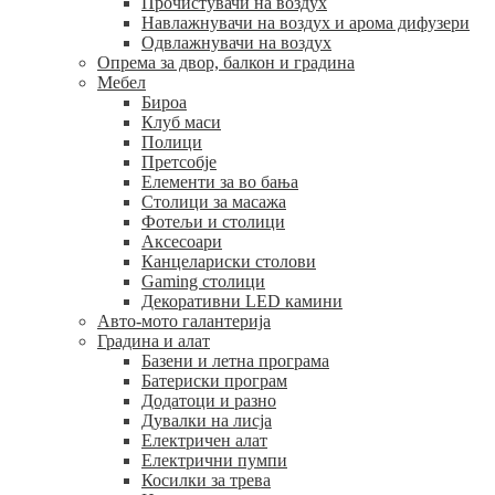
Прочистувачи на воздух
Навлажнувачи на воздух и арома дифузери
Одвлажнувачи на воздух
Опрема за двор, балкон и градина
Мебел
Бироа
Клуб маси
Полици
Претсобје
Елементи за во бања
Столици за масажа
Фотељи и столици
Аксесоари
Канцелариски столови
Gaming столици
Декоративни LED камини
Авто-мото галантерија
Градина и алат
Базени и летна програма
Батериски програм
Додатоци и разно
Дувалки на лисја
Електричен алат
Електрични пумпи
Косилки за трева