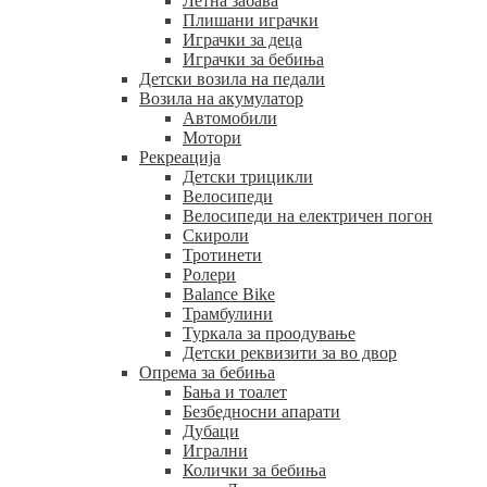
Летна забава
Плишани играчки
Играчки за деца
Играчки за бебиња
Детски возила на педали
Возила на акумулатор
Автомобили
Мотори
Рекреација
Детски трицикли
Велосипеди
Велосипеди на електричен погон
Скироли
Тротинети
Ролери
Balance Bike
Трамбулини
Туркала за проодување
Детски реквизити за во двор
Опрема за бебиња
Бања и тоалет
Безбедносни апарати
Дубаци
Игрални
Колички за бебиња