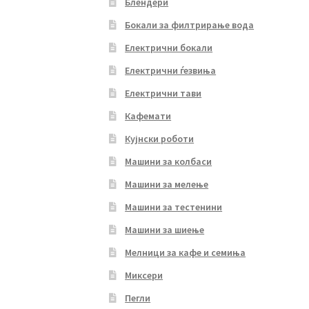
Блендери
Бокали за филтрирање вода
Електрични бокали
Електрични ѓезвиња
Електрични тави
Кафемати
Кујнски роботи
Машини за колбаси
Машини за мелење
Машини за тестенини
Машини за шиење
Мелници за кафе и семиња
Миксери
Пегли