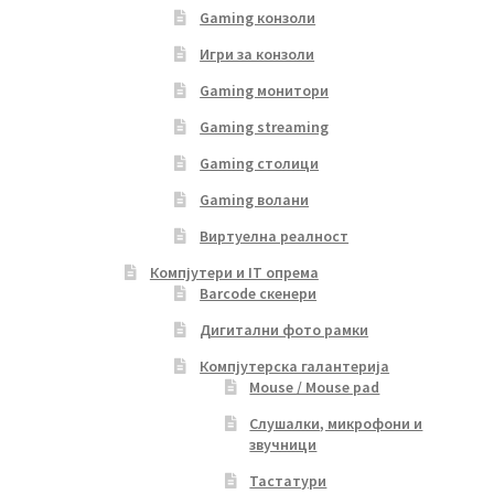
Gaming конзоли
Игри за конзоли
Gaming монитори
Gaming streaming
Gaming столици
Gaming волани
Виртуелна реалност
Компјутери и IT опрема
Barcode скенери
Дигитални фото рамки
Компјутерска галантерија
Mouse / Mouse pad
Слушалки, микрофони и
звучници
Тастатури