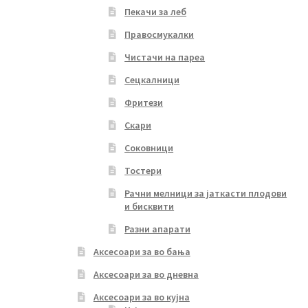
Пекачи за леб
Правосмукалки
Чистачи на пареа
Сецкалници
Фритези
Скари
Соковници
Тостери
Рачни мелници за јаткасти плодови
и бисквити
Разни апарати
Аксесоари за во бања
Аксесоари за во дневна
Аксесоари за во кујна