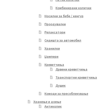
Комбинирани колички
Носилки за бебе / кенгур
Проодувалки
Релаксатори
Седишта за автомобил
Хранилки
Џампери
Креветчиња
Дрвени креветчиња
Транспортни креветчиња
Душек
Комоди за пресоблекување
Хранење и доење
Антиколик