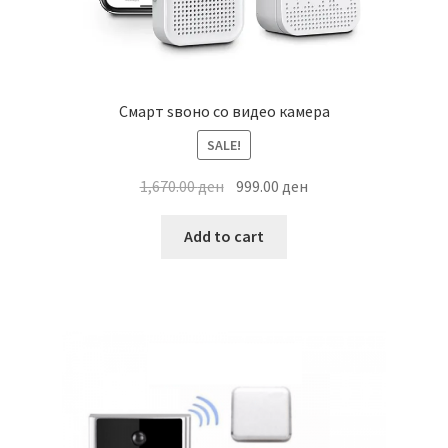
Смарт ѕвоно со видео камера
SALE!
Original
Current
1,670.00
ден
999.00
ден
price
price
was:
is:
Add to cart
1,670.00 ден.
999.00 ден.