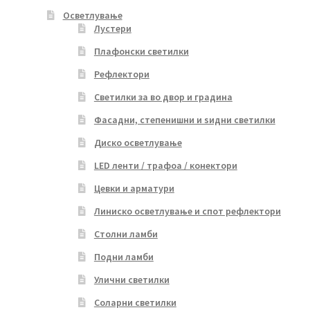
Осветлување
Лустери
Плафонски светилки
Рефлектори
Светилки за во двор и градина
Фасадни, степенишни и ѕидни светилки
Диско осветлување
LED ленти / трафоа / конектори
Цевки и арматури
Линиско осветлување и спот рефлектори
Столни ламби
Подни ламби
Улични светилки
Соларни светилки