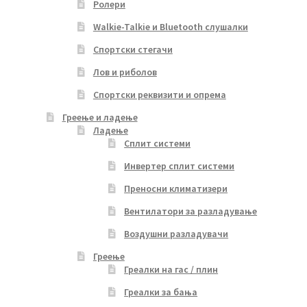
Ролери
Walkie-Talkie и Bluetooth слушалки
Спортски стегачи
Лов и риболов
Спортски реквизити и опрема
Греење и ладење
Ладење
Сплит системи
Инвертер сплит системи
Преносни климатизери
Вентилатори за разладување
Воздушни разладувачи
Греење
Греалки на гас / плин
Греалки за бања