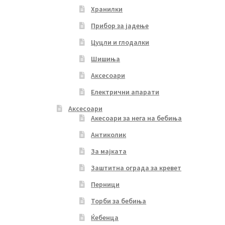
Хранилки
Прибор за јадење
Цуцли и глодалки
Шишиња
Аксесоари
Електрични апарати
Аксесоари
Акесоари за нега на бебиња
Антиколик
За мајката
Заштитна ограда за кревет
Перници
Торби за бебиња
Ќебенца