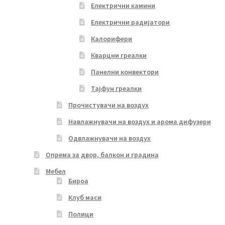
Електрични камини
Електрични радијатори
Калорифери
Кварцни греалки
Панелни конвектори
Тајфун греалки
Прочистувачи на воздух
Навлажнувачи на воздух и арома дифузери
Одвлажнувачи на воздух
Опрема за двор, балкон и градина
Мебел
Бироа
Клуб маси
Полици