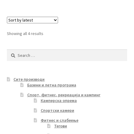
Sorted
Showing all 4 results
by
latest
Search
for:
Сите производи
Базени и летна програма
Спорт, фитнес, рекреација и кампинг
Камперска опрема
Спортски камери
Фитнес и слабеење
Тегови