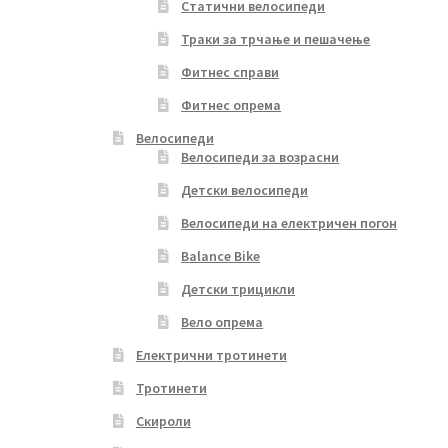
Статични велосипеди
Траки за трчање и пешачење
Фитнес справи
Фитнес опрема
Велосипеди
Велосипеди за возрасни
Детски велосипеди
Велосипеди на електричен погон
Balance Bike
Детски трицикли
Вело опрема
Електрични тротинети
Тротинети
Скироли