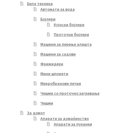
Бела техника
Автомати за вода
Бојлери
Кујнски бојлери
Проточни бојлери
Машини за перење алишта
Машини за садови
Фрижидери
Мини шпорети
Микробранови печки
Чешми со проточно загревање
Чешми
За домот
Апарати за домаќинство
Апарати за пуканки