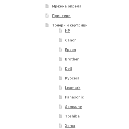
Мрежна опрема
Принтери
Тонери и кертриџи
HP
Canon
Epson
Brother
Dell
Kyocera
Lexmark
Panasonic
Samsung
Toshiba
Xerox