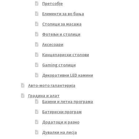
Претсобје
Елементи за во бања
Столици за масажа
Фотељи и столици
Аксесоари
Канцелариски столови
Gaming столици
Декоративни LED камини
Авто-мото галантерија
Градина и алат
Базени и летна програма
Батериски програм
Додатоци и разно
Дувалки на лисја