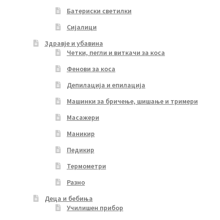
Батериски светилки
Сијалици
Здравје и убавина
Четки, пегли и виткачи за коса
Фенови за коса
Депилација и епилација
Машинки за бричење, шишање и тримери
Масажери
Маникир
Педикир
Термометри
Разно
Деца и бебиња
Училишен прибор