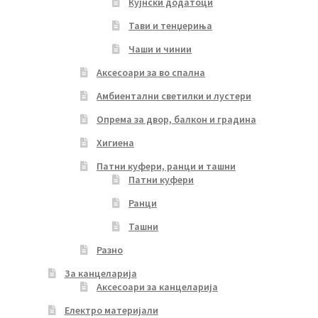
Кујнски додатоци
Тави и тенџериња
Чаши и чинии
Аксесоари за во спална
Амбиентални светилки и лустери
Опрема за двор, балкон и градина
Хигиена
Патни куфери, ранци и ташни
Патни куфери
Ранци
Ташни
Разно
За канцеларија
Аксесоари за канцеларија
Електро материјали