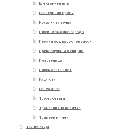
Електричен алат
Електрични пумпи
Косилки за трева
Ножици за жива ограда
Перачи под висок притисок
Преклопувачи и сврдли
Пластеници
Пневматски алат
Рафтови
Рачен алат
Трговски ваги
Транспортни колички
Тримери и пили
Технологија