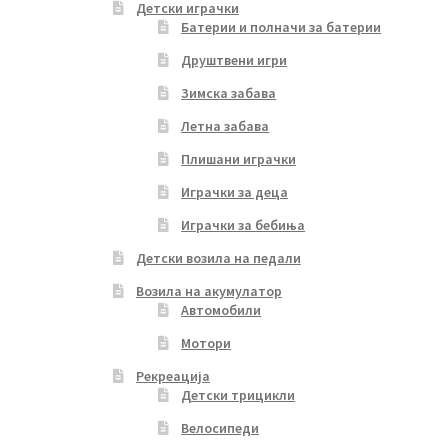
Детски играчки
Батерии и полначи за батерии
Друштвени игри
Зимска забава
Летна забава
Плишани играчки
Играчки за деца
Играчки за бебиња
Детски возила на педали
Возила на акумулатор
Автомобили
Мотори
Рекреација
Детски трицикли
Велосипеди