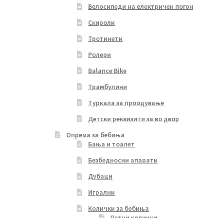
Велосипеди на електричен погон
Скироли
Тротинети
Ролери
Balance Bike
Трамбулини
Туркала за проодување
Детски реквизити за во двор
Опрема за бебиња
Бања и тоалет
Безбедносни апарати
Дубаци
Игрални
Колички за бебиња
Летни колички