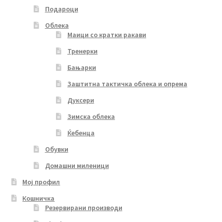
Подароци
Облека
Маици со кратки ракави
Тренерки
Бањарки
Заштитна тактичка облека и опрема
Дуксери
Зимска облека
Ќебенца
Обувки
Домашни миленици
Мој профил
Кошничка
Резервирани производи