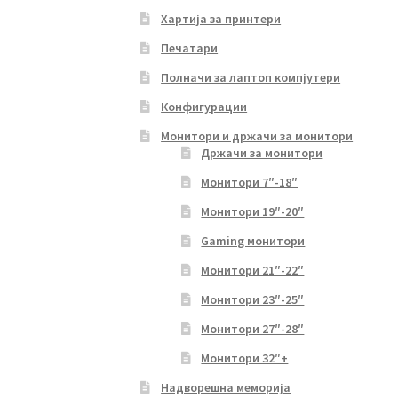
Хартија за принтери
Печатари
Полначи за лаптоп компјутери
Конфигурации
Монитори и држачи за монитори
Држачи за монитори
Монитори 7″-18″
Монитори 19″-20″
Gaming монитори
Монитори 21″-22″
Монитори 23″-25″
Монитори 27″-28″
Монитори 32″+
Надворешна меморија