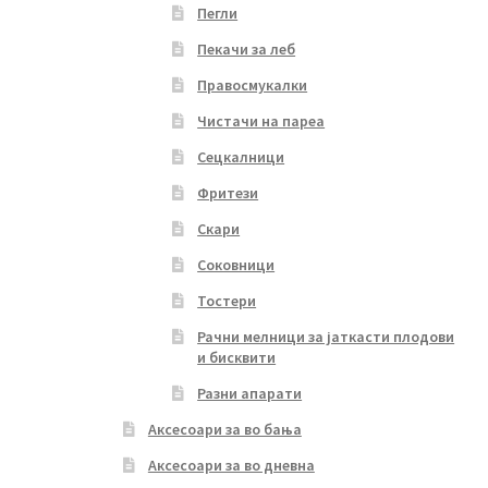
Пегли
Пекачи за леб
Правосмукалки
Чистачи на пареа
Сецкалници
Фритези
Скари
Соковници
Тостери
Рачни мелници за јаткасти плодови
и бисквити
Разни апарати
Аксесоари за во бања
Аксесоари за во дневна