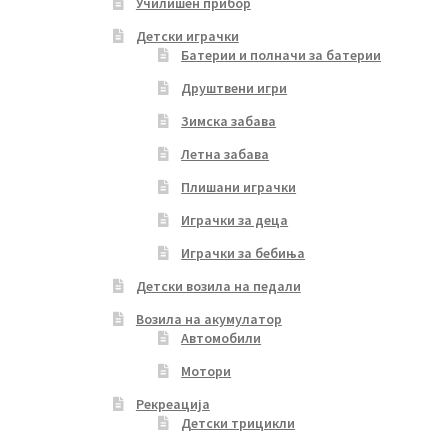
Училишен прибор
Детски играчки
Батерии и полначи за батерии
Друштвени игри
Зимска забава
Летна забава
Плишани играчки
Играчки за деца
Играчки за бебиња
Детски возила на педали
Возила на акумулатор
Автомобили
Мотори
Рекреација
Детски трицикли