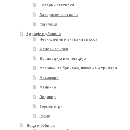
Соларни светилки
Батериски светилки
Сијалици
Здравје и убавина
Четки, пегли и виткачи за коса
Фенови за коса
Депилација и епилација
Машинки за бричење, шишање и тримери
Масажери
Маникир
Педикир
Термометри
Разно
Деца и бебиња