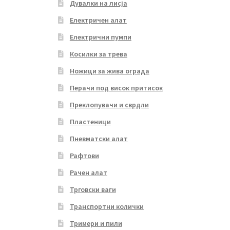
Дувалки на лисја
Електричен алат
Електрични пумпи
Косилки за трева
Ножици за жива ограда
Перачи под висок притисок
Преклопувачи и сврдли
Пластеници
Пневматски алат
Рафтови
Рачен алат
Трговски ваги
Транспортни колички
Тримери и пили