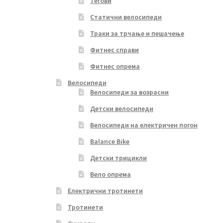
Тегови
Статични велосипеди
Траки за трчање и пешачење
Фитнес справи
Фитнес опрема
Велосипеди
Велосипеди за возрасни
Детски велосипеди
Велосипеди на електричен погон
Balance Bike
Детски трицикли
Вело опрема
Електрични тротинети
Тротинети