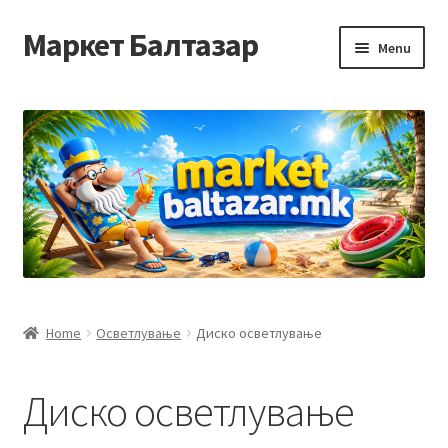
Маркет Балтазар
Skip
Skip
Menu
to
to
navigation
content
Home
Checkout
Homepage
Privacy Policy
Достава и начин на плаќање
Home
Осветлување
Диско осветлување
Контакт
Диско осветлување
Корисничка подршка