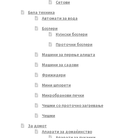
Сетови
Бела техника
Автомати за вода
Бојлери
Кујнски бојлери
Проточни бојлери
Машини за перење алишта
Машини за садови
Фрижидери
Мини шпорети
Микробранови печки
Чешми со проточно загревање
Чешми
За домот
Апарати за домаќинство
Апарати за пуканки