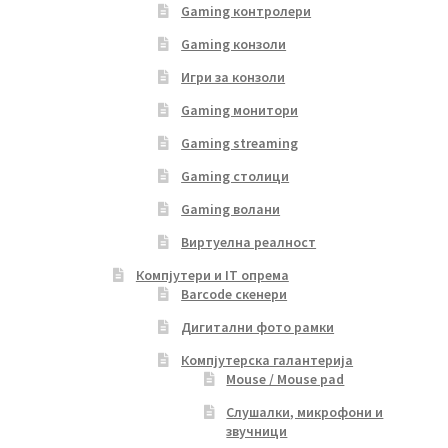
Gaming контролери
Gaming конзоли
Игри за конзоли
Gaming монитори
Gaming streaming
Gaming столици
Gaming волани
Виртуелна реалност
Компјутери и IT опрема
Barcode скенери
Дигитални фото рамки
Компјутерска галантерија
Mouse / Mouse pad
Слушалки, микрофони и
звучници