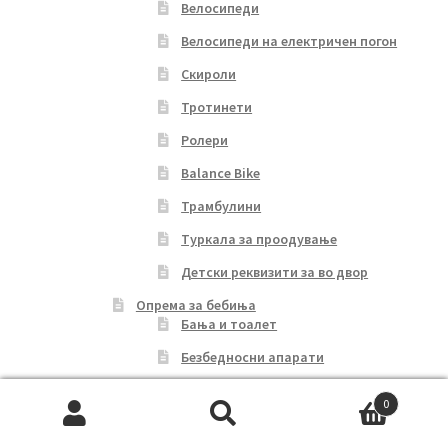
Велосипеди
Велосипеди на електричен погон
Скироли
Тротинети
Ролери
Balance Bike
Трамбулини
Туркала за проодување
Детски реквизити за во двор
Опрема за бебиња
Бања и тоалет
Безбедносни апарати
Дубаци
0
Игрални
Search
Search