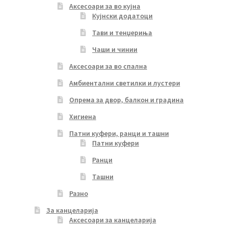
Аксесоари за во кујна
Кујнски додатоци
Тави и тенџериња
Чаши и чинии
Аксесоари за во спална
Амбиентални светилки и лустери
Опрема за двор, балкон и градина
Хигиена
Патни куфери, ранци и ташни
Патни куфери
Ранци
Ташни
Разно
За канцеларија
Аксесоари за канцеларија