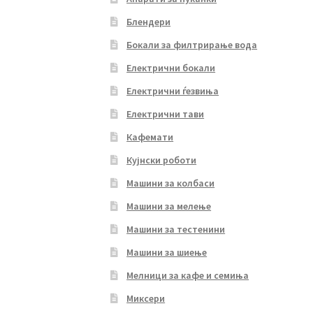
Блендери
Бокали за филтрирање вода
Електрични бокали
Електрични ѓезвиња
Електрични тави
Кафемати
Кујнски роботи
Машини за колбаси
Машини за мелење
Машини за тестенини
Машини за шиење
Мелници за кафе и семиња
Миксери