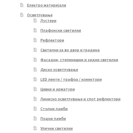
Електро материјали
Осветлување
Лустери
Плафонски светилки
Рефлектори
Светилки за во двор и градина
Фасадни, степенишни и ѕидни светилки
Диско осветлување
LED ленти / трафоа / конектори
Цевки и арматури
Линиско осветлување и спот рефлектори
Столни ламби
Подни ламби
Улични светилки