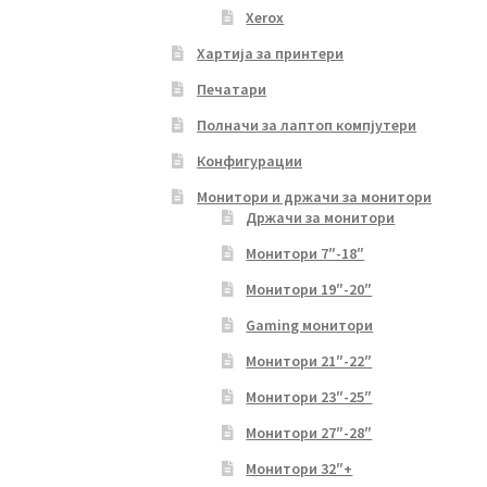
Xerox
Хартија за принтери
Печатари
Полначи за лаптоп компјутери
Конфигурации
Монитори и држачи за монитори
Држачи за монитори
Монитори 7″-18″
Монитори 19″-20″
Gaming монитори
Монитори 21″-22″
Монитори 23″-25″
Монитори 27″-28″
Монитори 32″+