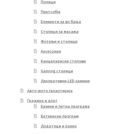
Полици
Претсобје
Елементи за во бања
Столици за масажа
Фотељи и столици
Аксесоари
Канцелариски столови
Gaming столици
Декоративни LED камини
Авто-мото галантерија
Градина и алат
Базени и летна програма
Батериски програм
Додатоци и разно