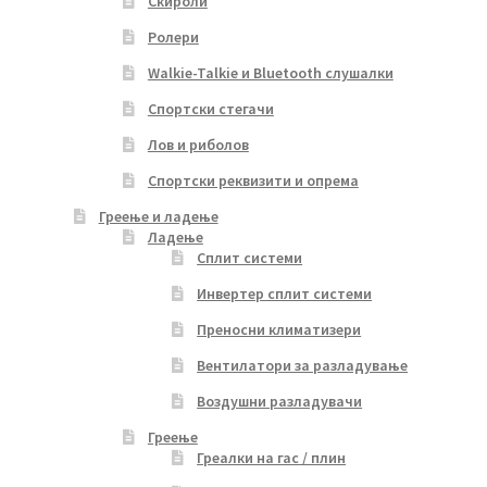
Скироли
Ролери
Walkie-Talkie и Bluetooth слушалки
Спортски стегачи
Лов и риболов
Спортски реквизити и опрема
Греење и ладење
Ладење
Сплит системи
Инвертер сплит системи
Преносни климатизери
Вентилатори за разладување
Воздушни разладувачи
Греење
Греалки на гас / плин