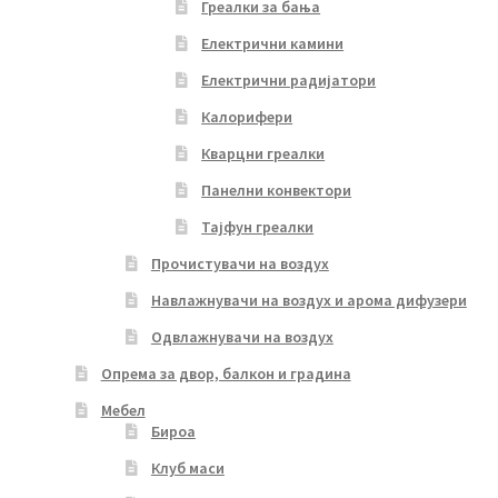
Греалки за бања
Електрични камини
Електрични радијатори
Калорифери
Кварцни греалки
Панелни конвектори
Тајфун греалки
Прочистувачи на воздух
Навлажнувачи на воздух и арома дифузери
Одвлажнувачи на воздух
Опрема за двор, балкон и градина
Мебел
Бироа
Клуб маси