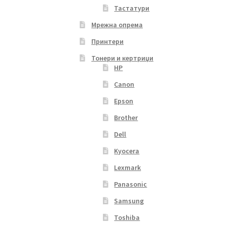
Тастатури
Мрежна опрема
Принтери
Тонери и кертриџи
HP
Canon
Epson
Brother
Dell
Kyocera
Lexmark
Panasonic
Samsung
Toshiba