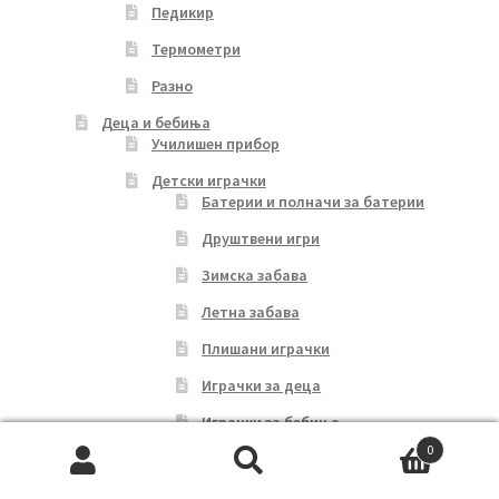
Педикир
Термометри
Разно
Деца и бебиња
Училишен прибор
Детски играчки
Батерии и полначи за батерии
Друштвени игри
Зимска забава
Летна забава
Плишани играчки
Играчки за деца
Играчки за бебиња
0
Детски возила на педали
Search
Search
Возила на акумулатор