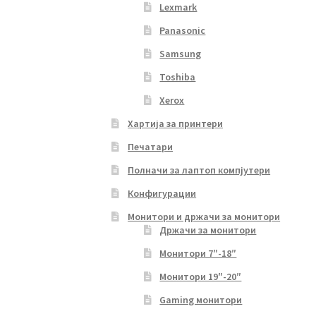
Lexmark
Panasonic
Samsung
Toshiba
Xerox
Хартија за принтери
Печатари
Полначи за лаптоп компјутери
Конфигурации
Монитори и држачи за монитори
Држачи за монитори
Монитори 7″-18″
Монитори 19″-20″
Gaming монитори