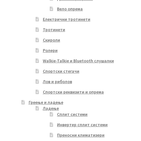
Вело опрема
Електрични тротинети
Тротинети
Скироли
Ролери
Walkie-Talkie и Bluetooth слушалки
Спортски стегачи
Лов и риболов
Спортски реквизити и опрема
Греење и ладење
Ладење
Сплит системи
Инвертер сплит системи
Преносни климатизери