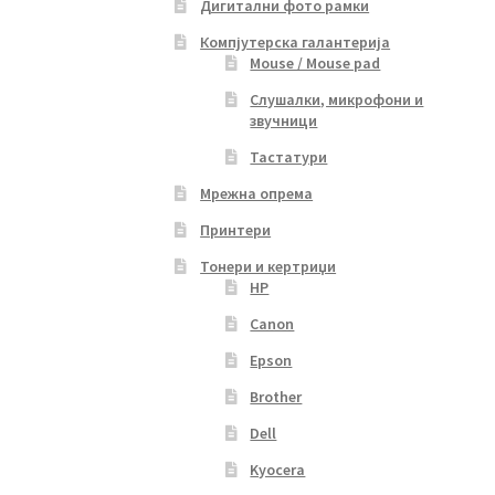
Дигитални фото рамки
Компјутерска галантерија
Mouse / Mouse pad
Слушалки, микрофони и
звучници
Тастатури
Мрежна опрема
Принтери
Тонери и кертриџи
HP
Canon
Epson
Brother
Dell
Kyocera