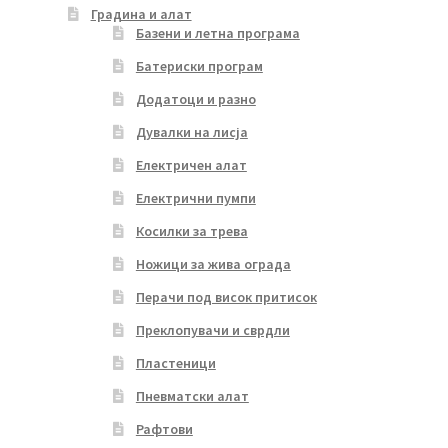
Градина и алат
Базени и летна програма
Батериски програм
Додатоци и разно
Дувалки на лисја
Електричен алат
Електрични пумпи
Косилки за трева
Ножици за жива ограда
Перачи под висок притисок
Преклопувачи и сврдли
Пластеници
Пневматски алат
Рафтови