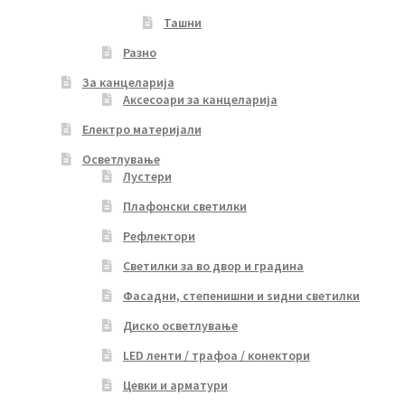
Ташни
Разно
За канцеларија
Аксесоари за канцеларија
Електро материјали
Осветлување
Лустери
Плафонски светилки
Рефлектори
Светилки за во двор и градина
Фасадни, степенишни и ѕидни светилки
Диско осветлување
LED ленти / трафоа / конектори
Цевки и арматури