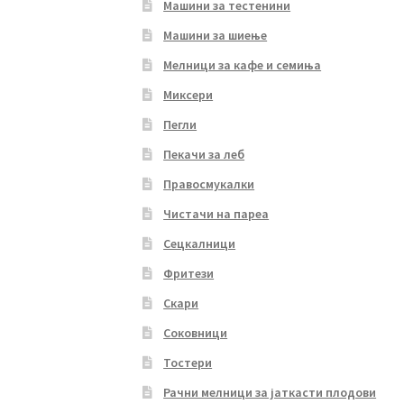
Машини за тестенини
Машини за шиење
Мелници за кафе и семиња
Миксери
Пегли
Пекачи за леб
Правосмукалки
Чистачи на пареа
Сецкалници
Фритези
Скари
Соковници
Тостери
Рачни мелници за јаткасти плодови