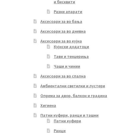
и бисквити
Разни апарати
Аксесоари за во бања
Аксесоари за во дневна
Аксесоари за во кујна
Кујнски додатоци
Тави и тенџериња
Чаши и чинии
Аксесоари за во спална
Амбиентални светилки и лустери
Опрема за двор, балкон и градина
Хигиена
Патни куфери, ранци и ташни
Патни куфери
Ранци