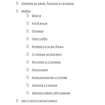
Опрема за двор, балкон и градина
Мебел
Бироа
Клуб маси
Полици
Претсобје
Елементи за во бања
Столици за масажа
Фотељи и столици
Аксесоари
Канцелариски столови
Gaming столици
Декоративни LED камини
Авто-мото галантерија