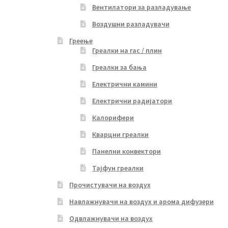
Вентилатори за разладување
Воздушни разладувачи
Греење
Греалки на гас / плин
Греалки за бања
Електрични камини
Електрични радијатори
Калорифери
Кварцни греалки
Панелни конвектори
Тајфун греалки
Прочистувачи на воздух
Навлажнувачи на воздух и арома дифузери
Одвлажнувачи на воздух