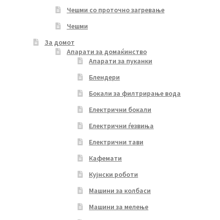
Чешми со проточно загревање
Чешми
За домот
Апарати за домаќинство
Апарати за пуканки
Блендери
Бокали за филтрирање вода
Електрични бокали
Електрични ѓезвиња
Електрични тави
Кафемати
Кујнски роботи
Машини за колбаси
Машини за мелење