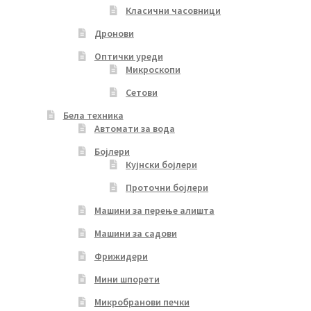
Класични часовници
Дронови
Оптички уреди
Микроскопи
Сетови
Бела техника
Автомати за вода
Бојлери
Кујнски бојлери
Проточни бојлери
Машини за перење алишта
Машини за садови
Фрижидери
Мини шпорети
Микробранови печки