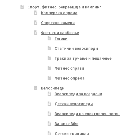
Спорт, фитнес, рекреација и кампинг
Камперска опрема
Спортски камери
Фитнес и слабеење
Тегови
Статични велосипеди
Траки за трчање и пешачење
Фитнес справи
Фитнес опрема
Велосипеди
Велосипеди за возрасни
Детски велосипеди
Велосипеди на електричен погон
Balance Bike
Детски трицикли