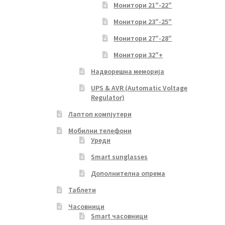
Монитори 21″-22″
Монитори 23″-25″
Монитори 27″-28″
Монитори 32″+
Надворешна меморија
UPS & AVR (Automatic Voltage
Regulator)
Лаптоп компјутери
Мобилни телефони
Уреди
Smart sunglasses
Дополнителна опрема
Таблети
Часовници
Smart часовници