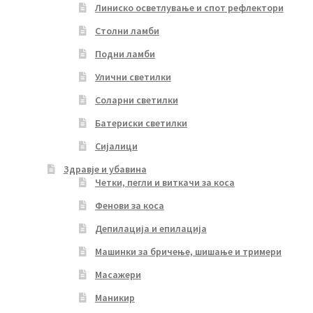
Линиско осветлување и спот рефлектори
Столни ламби
Подни ламби
Улични светилки
Соларни светилки
Батериски светилки
Сијалици
Здравје и убавина
Четки, пегли и виткачи за коса
Фенови за коса
Депилација и епилација
Машинки за бричење, шишање и тримери
Масажери
Маникир