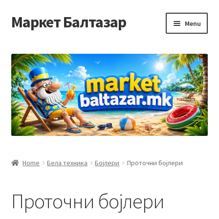
Маркет Балтазар
Skip
Skip
Menu
to
to
navigation
content
Home
Checkout
Homepage
Privacy Policy
Достава и начин на плаќање
Home
Бела техника
Бојлери
Проточни бојлери
Контакт
Проточни бојлери
Корисничка подршка