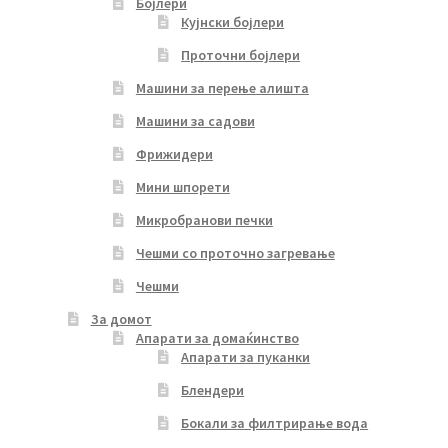
Бојлери
Кујнски бојлери
Проточни бојлери
Машини за перење алишта
Машини за садови
Фрижидери
Мини шпорети
Микробранови печки
Чешми со проточно загревање
Чешми
За домот
Апарати за домаќинство
Апарати за пуканки
Блендери
Бокали за филтрирање вода