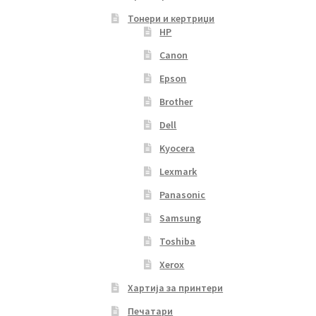
Тонери и кертриџи
HP
Canon
Epson
Brother
Dell
Kyocera
Lexmark
Panasonic
Samsung
Toshiba
Xerox
Хартија за принтери
Печатари