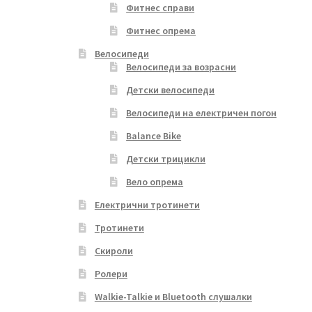
Фитнес справи
Фитнес опрема
Велосипеди
Велосипеди за возрасни
Детски велосипеди
Велосипеди на електричен погон
Balance Bike
Детски трицикли
Вело опрема
Електрични тротинети
Тротинети
Скироли
Ролери
Walkie-Talkie и Bluetooth слушалки