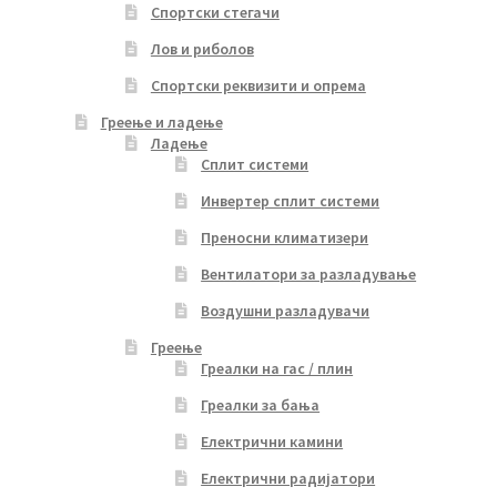
Спортски стегачи
Лов и риболов
Спортски реквизити и опрема
Греење и ладење
Ладење
Сплит системи
Инвертер сплит системи
Преносни климатизери
Вентилатори за разладување
Воздушни разладувачи
Греење
Греалки на гас / плин
Греалки за бања
Електрични камини
Електрични радијатори