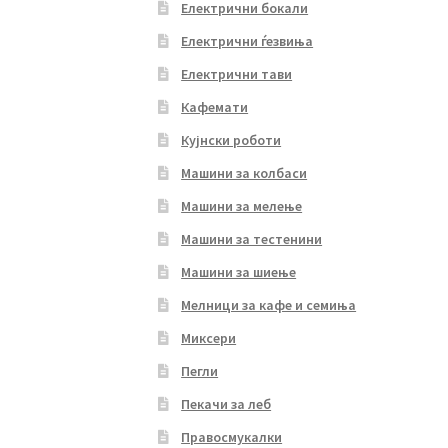
Електрични бокали
Електрични ѓезвиња
Електрични тави
Кафемати
Кујнски роботи
Машини за колбаси
Машини за мелење
Машини за тестенини
Машини за шиење
Мелници за кафе и семиња
Миксери
Пегли
Пекачи за леб
Правосмукалки