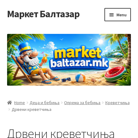
Маркет Балтазар
Skip
Skip
Menu
to
to
navigation
content
Home
Checkout
Homepage
Privacy Policy
Достава и начин на плаќање
Home
Деца и бебиња
Опрема за бебиња
Креветчиња
Дрвени креветчиња
Контакт
Корисничка подршка
Дрвени креветчиња