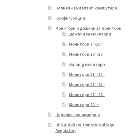
Полначи за лаптоп компјутери
Конфигурации
Монитори и држачи за монитори
Држачи за монитори
Монитори 7″-18″
Монитори 19″-20″
Gaming монитори
Монитори 21″-22″
Монитори 23″-25″
Монитори 27″-28″
Монитори 32″+
Надворешна меморија
UPS & AVR (Automatic Voltage
Regulator)