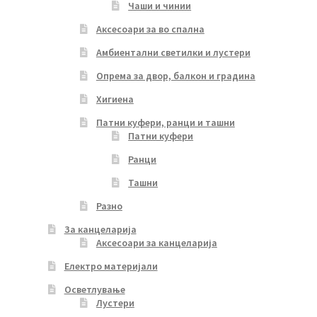
Чаши и чинии
Аксесоари за во спална
Амбиентални светилки и лустери
Опрема за двор, балкон и градина
Хигиена
Патни куфери, ранци и ташни
Патни куфери
Ранци
Ташни
Разно
За канцеларија
Аксесоари за канцеларија
Електро материјали
Осветлување
Лустери