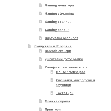
Gaming монитори
Gaming streaming
Gaming столици
Gaming волани
Виртуелна реалност
Компјутери и IT опрема
Barcode скенери
Дигитални фото рамки
Компјутерска галантерија
Mouse / Mouse pad
Слушалки, микрофони и
звучници
Тастатури
Мрежна опрема
Принтери