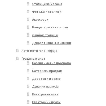
Столици за масажа
Фотељи и столици
Аксесоари
Канцелариски столови
Gaming столици
Декоративни LED камини
Авто-мото галантерија
Градина и алат
Базени и летна програма
Батериски програм
Додатоци и разно
Дувалки на лисја
Електричен алат
Електрични пумпи