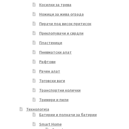
Косилки за трева
Ножици за жива ограда
Перачи под висок притисок
Преклопувачи и сврдли
Пластеници
Пневматски алат
Рафтови
Рачен алат
Трговски ваги
Транспортни колички
Тримери и пили
Технологија
Батерии и полначи за батерии
Smart Home