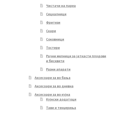
Чистачи на пареа
Сецкалници
Фритези
Скари
Соковници
Тостери
Рачни мелници за јаткасти плодови
и бисквити
Разни апарати
Аксесоари за во бања
Аксесоари за во дневна
Аксесоари за во кујна
Кујнски додатоци
Тави и тенџериња