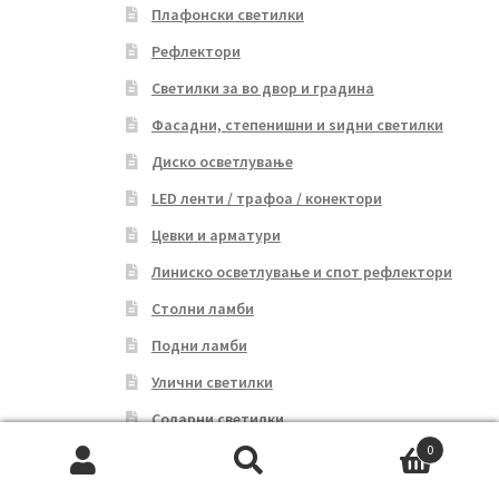
Плафонски светилки
Рефлектори
Светилки за во двор и градина
Фасадни, степенишни и ѕидни светилки
Диско осветлување
LED ленти / трафоа / конектори
Цевки и арматури
Линиско осветлување и спот рефлектори
Столни ламби
Подни ламби
Улични светилки
Соларни светилки
0
Батериски светилки
Search
Search
Сијалици