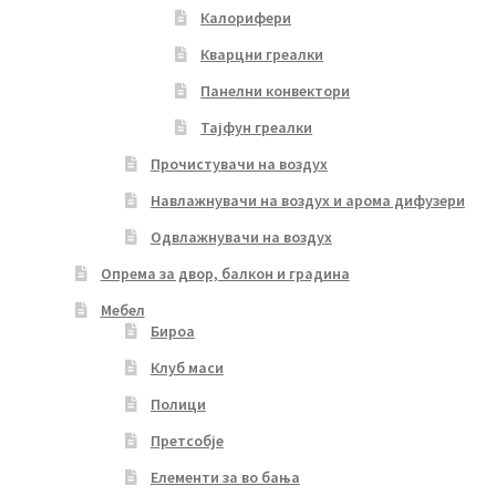
Калорифери
Кварцни греалки
Панелни конвектори
Тајфун греалки
Прочистувачи на воздух
Навлажнувачи на воздух и арома дифузери
Одвлажнувачи на воздух
Опрема за двор, балкон и градина
Мебел
Бироа
Клуб маси
Полици
Претсобје
Елементи за во бања