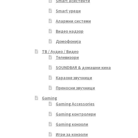
Smart асистенти
Smart уреди
Алармни системи
Видео надзор
Домофонија
ТВ / Аудио / Видео
Телевизори
SOUNDBAR & домашни кина
Караоке звучници
Преносни звучници
Gaming
Gaming Accessories
Gaming контролери
Gaming конзоли
Игри за конзоли