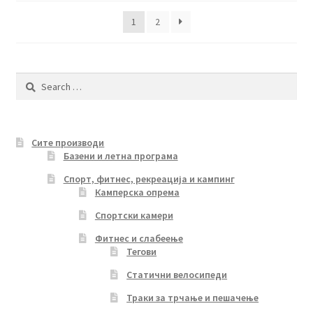
latest
1
2
Search
for:
Сите производи
Базени и летна програма
Спорт, фитнес, рекреација и кампинг
Камперска опрема
Спортски камери
Фитнес и слабеење
Тегови
Статични велосипеди
Траки за трчање и пешачење