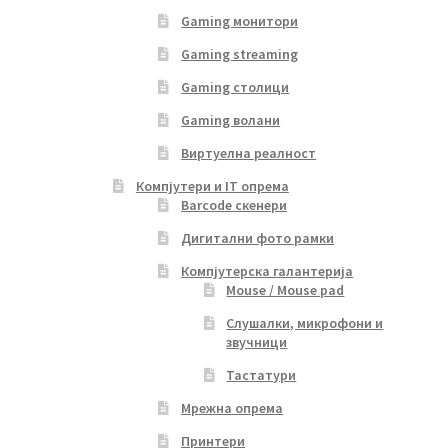
Gaming монитори
Gaming streaming
Gaming столици
Gaming волани
Виртуелна реалност
Компјутери и IT опрема
Barcode скенери
Дигитални фото рамки
Компјутерска галантерија
Mouse / Mouse pad
Слушалки, микрофони и
звучници
Тастатури
Мрежна опрема
Принтери