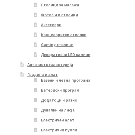
Столици за масажа
Фотељи и столици
Аксесоари
Канцелариски столови
Gaming столици
Декоративни LED камини
Авто-мото галантерија
Градина и алат
Базени и летна програма
Батериски програм
Додатоци и разно
Дувалки на лисја
Електричен алат
Електрични пумпи