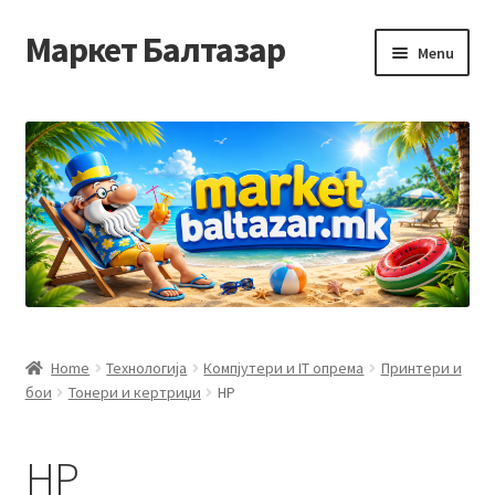
Маркет Балтазар
Skip
Skip
Menu
to
to
navigation
content
Home
Checkout
Homepage
Privacy Policy
Достава и начин на плаќање
Home
Технологија
Компјутери и IT опрема
Принтери и
бои
Тонери и кертриџи
HP
Контакт
Корисничка подршка
HP