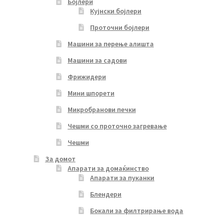
Бојлери
Кујнски бојлери
Проточни бојлери
Машини за перење алишта
Машини за садови
Фрижидери
Мини шпорети
Микробранови печки
Чешми со проточно загревање
Чешми
За домот
Апарати за домаќинство
Апарати за пуканки
Блендери
Бокали за филтрирање вода