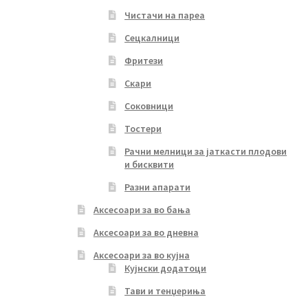
Чистачи на пареа
Сецкалници
Фритези
Скари
Соковници
Тостери
Рачни мелници за јаткасти плодови
и бисквити
Разни апарати
Аксесоари за во бања
Аксесоари за во дневна
Аксесоари за во кујна
Кујнски додатоци
Тави и тенџериња