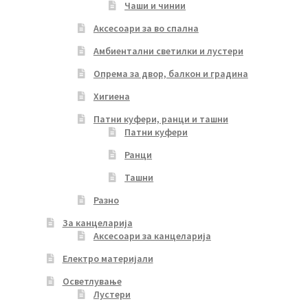
Чаши и чинии
Аксесоари за во спална
Амбиентални светилки и лустери
Опрема за двор, балкон и градина
Хигиена
Патни куфери, ранци и ташни
Патни куфери
Ранци
Ташни
Разно
За канцеларија
Аксесоари за канцеларија
Електро материјали
Осветлување
Лустери