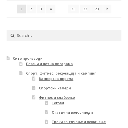
latest
1
2
3
4
…
21
22
23
Search
for:
Сите производи
Базени и летна програма
Спорт, фитнес, рекреација и кампинг
Камперска опрема
Спортски камери
Фитнес и слабеење
Тегови
Статични велосипеди
Траки за трчање и пешачење