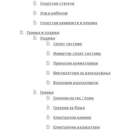
Спортски стегачи
Лов и риболов
Спортски реквизити и опрема
Греење и ладење
Ладење
Сплит системи
Инвертер сплит системи
Преносни климатизери
Вентилатори за разладување
Воздушни разладувачи
Греење
Греалки на гас / плин
Греалки за бања
Електрични камини
Електрични радијатори