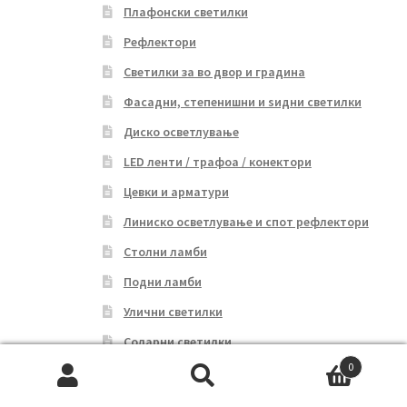
Плафонски светилки
Рефлектори
Светилки за во двор и градина
Фасадни, степенишни и ѕидни светилки
Диско осветлување
LED ленти / трафоа / конектори
Цевки и арматури
Линиско осветлување и спот рефлектори
Столни ламби
Подни ламби
Улични светилки
Соларни светилки
0
Батериски светилки
Search
Search
Сијалици