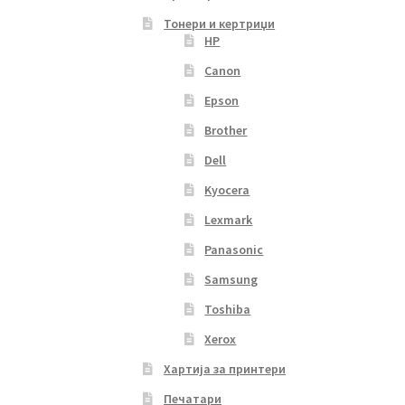
Тонери и кертриџи
HP
Canon
Epson
Brother
Dell
Kyocera
Lexmark
Panasonic
Samsung
Toshiba
Xerox
Хартија за принтери
Печатари