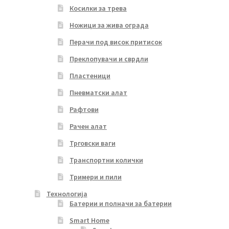
Косилки за трева
Ножици за жива ограда
Перачи под висок притисок
Преклопувачи и сврдли
Пластеници
Пневматски алат
Рафтови
Рачен алат
Трговски ваги
Транспортни колички
Тримери и пили
Технологија
Батерии и полначи за батерии
Smart Home