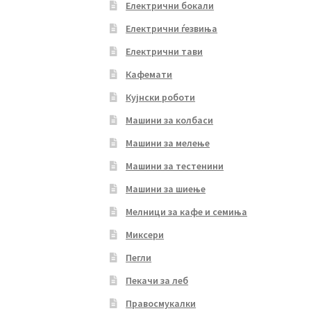
Електрични бокали
Електрични ѓезвиња
Електрични тави
Кафемати
Кујнски роботи
Машини за колбаси
Машини за мелење
Машини за тестенини
Машини за шиење
Мелници за кафе и семиња
Миксери
Пегли
Пекачи за леб
Правосмукалки