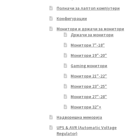
Полначи за лаптоп компјутери
Конфигурации
Монитори и држачи за монитори
Држачи за монитори
Монитори 7″-18″
Монитори 19″-20″
Gaming монитори
Монитори 21″-22″
Монитори 23″-25″
Монитори 27″-28″
Монитори 32″+
Надворешна меморија
UPS & AVR (Automatic Voltage
Regulator)