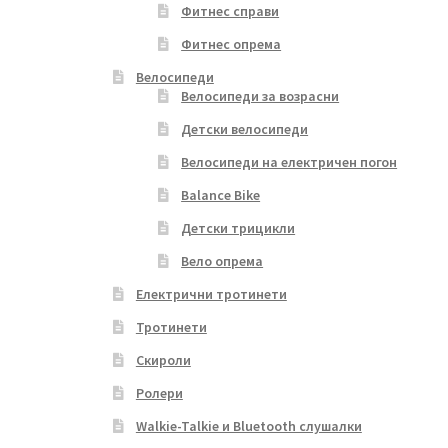
Фитнес справи
Фитнес опрема
Велосипеди
Велосипеди за возрасни
Детски велосипеди
Велосипеди на електричен погон
Balance Bike
Детски трицикли
Вело опрема
Електрични тротинети
Тротинети
Скироли
Ролери
Walkie-Talkie и Bluetooth слушалки