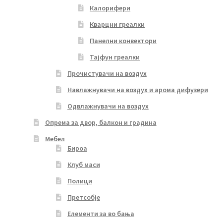
Калорифери
Кварцни греалки
Панелни конвектори
Тајфун греалки
Прочистувачи на воздух
Навлажнувачи на воздух и арома дифузери
Одвлажнувачи на воздух
Опрема за двор, балкон и градина
Мебел
Бироа
Клуб маси
Полици
Претсобје
Елементи за во бања