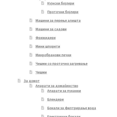
Кујнски бојлери
Проточни бојлери
Машини за перење алишта
Машини за садови
Фрижидери
Мини шпорети
Микробранови печки
Чешми со проточно загревање
Чешми
За домот
Апарати за домаќинство
Апарати за пуканки
Блендери
Бокали за филтрирање вода
Електрични бокали