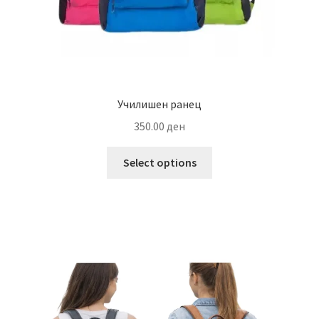
Училишен ранец
350.00
ден
This
Select options
product
has
multiple
variants.
The
options
may
be
chosen