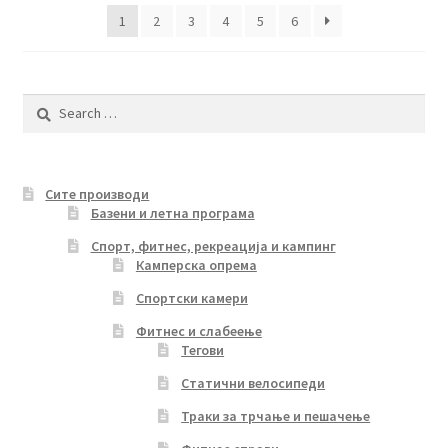
latest
1
2
3
4
5
6
Search
for:
Сите производи
Базени и летна програма
Спорт, фитнес, рекреација и кампинг
Камперска опрема
Спортски камери
Фитнес и слабеење
Тегови
Статични велосипеди
Траки за трчање и пешачење