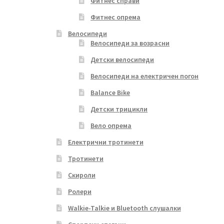
Фитнес справи
Фитнес опрема
Велосипеди
Велосипеди за возрасни
Детски велосипеди
Велосипеди на електричен погон
Balance Bike
Детски трицикли
Вело опрема
Електрични тротинети
Тротинети
Скироли
Ролери
Walkie-Talkie и Bluetooth слушалки