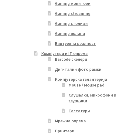
Gaming монитори
Gaming streaming
Gaming столици
Gaming волани
Виртуелна реалност
Компјутери и IT опрема
Barcode скенери
Дигитални фото рамки
Компјутерска галантерија
Mouse / Mouse pad
Слушалки, микрофони и
звучници
Тастатури
Мрежна опрема
Принтери