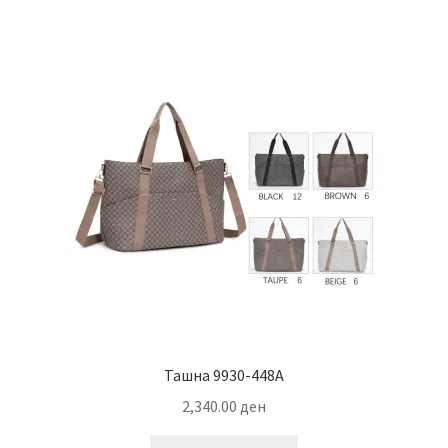
Ташна 9930-448A
2,340.00
ден
This