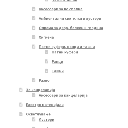
Аксесоари за во спална
Амбиентални светилки и лустери
Опрема за двор, балкон и градина
Хигиена
Патни куфери, ранци и ташни
Патни куфери
Ранци
Ташни
Разно
За канцеларија
Аксесоари за канцеларија
Електро материјали
Осветлување
Лустери