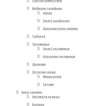
Лаптоп компјутери
Мобилни телефони
Уреди
Smart sunglasses
Дополнителна опрема
Таблети
Часовници
Smart часовници
Класични часовници
Дронови
Оптички уреди
Микроскопи
Сетови
Бела техника
Автомати за вода
Бојлери