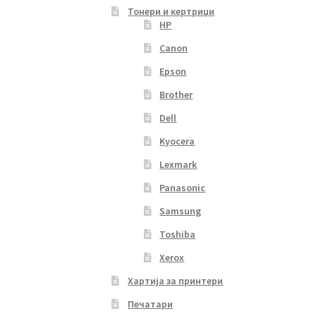
Тонери и кертриџи
HP
Canon
Epson
Brother
Dell
Kyocera
Lexmark
Panasonic
Samsung
Toshiba
Xerox
Хартија за принтери
Печатари