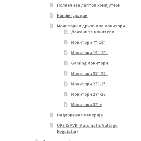
Полначи за лаптоп компјутери
Конфигурации
Монитори и држачи за монитори
Држачи за монитори
Монитори 7″-18″
Монитори 19″-20″
Gaming монитори
Монитори 21″-22″
Монитори 23″-25″
Монитори 27″-28″
Монитори 32″+
Надворешна меморија
UPS & AVR (Automatic Voltage
Regulator)