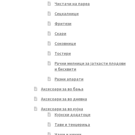
Чистачи на пареа
Сецкалници
Фритези
Скари
Соковници
Тостери
Рачни мелници за јаткасти плодови
и бисквити
Разни апарати
Аксесоари за во бања
Аксесоари за во дневна
Аксесоари за во кујна
Кујнски додатоци
Тави и тенџериња
Чаши и чинии