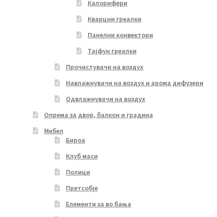
Калорифери
Кварцни греалки
Панелни конвектори
Тајфун греалки
Прочистувачи на воздух
Навлажнувачи на воздух и арома дифузери
Одвлажнувачи на воздух
Опрема за двор, балкон и градина
Мебел
Бироа
Клуб маси
Полици
Претсобје
Елементи за во бања