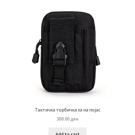
The
options
may
be
chosen
on
the
product
page
Тактичка торбичка за на појас
300.00
ден
Add to cart