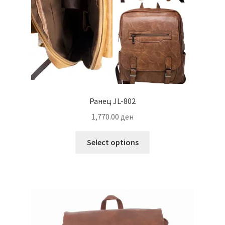
Ранец JL-802
1,770.00
ден
This
Select options
product
has
multiple
variants.
The
options
may