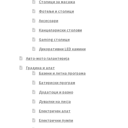
Столици за масажа
Фотељи и столици
Аксесоари
Канцелариски столови
Gaming столици
Декоративни LED камини
Авто-мото галантерија
Градина и алат
Базени и летна програма
Батериски програм
Додатоци и разно
Дувалки на лисја
Електричен алат
Електрични пумпи