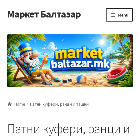
Маркет Балтазар
Skip
Skip
Menu
to
to
navigation
content
Home
Checkout
Homepage
Privacy Policy
Достава и начин на плаќање
Home
Патни куфери, ранци и ташни
Контакт
Патни куфери, ранци и
Корисничка подршка