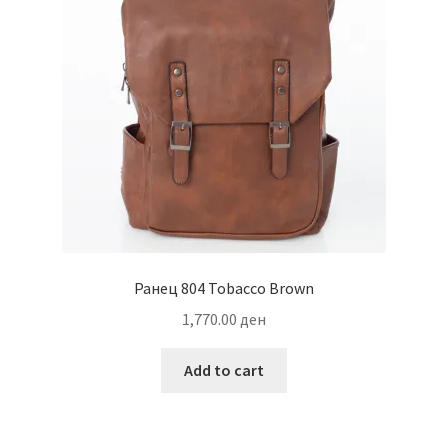
be
chosen
on
the
product
page
Ранец 804 Tobacco Brown
1,770.00
ден
Add to cart