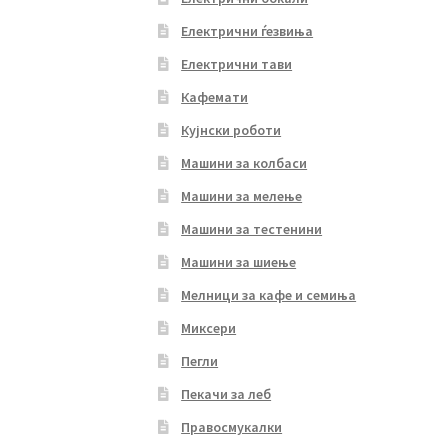
Електрични ѓезвиња
Електрични тави
Кафемати
Кујнски роботи
Машини за колбаси
Машини за мелење
Машини за тестенини
Машини за шиење
Мелници за кафе и семиња
Миксери
Пегли
Пекачи за леб
Правосмукалки