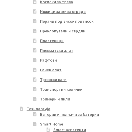
Косилки за трева
Ножици за жива ограда
Перачи под висок притисок
Преклопувачи и сврдли
Пластеници
Пневматски алат
Рафтови
Рачен алат
Трговски ваги
Транспортни колички
Тримери и пили
Технологија
Батерии и полначи за батерии
Smart Home
Smart асистенти