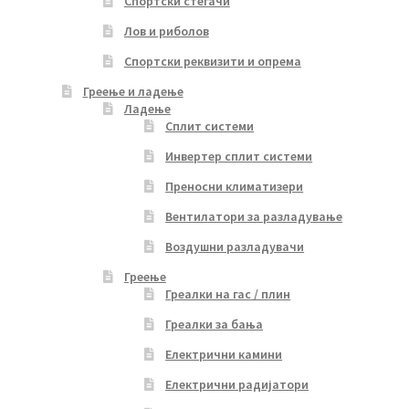
Спортски стегачи
Лов и риболов
Спортски реквизити и опрема
Греење и ладење
Ладење
Сплит системи
Инвертер сплит системи
Преносни климатизери
Вентилатори за разладување
Воздушни разладувачи
Греење
Греалки на гас / плин
Греалки за бања
Електрични камини
Електрични радијатори