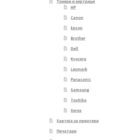
Тонери и кертриџи
HP
Canon
Epson
Brother
Dell
Kyocera
Lexmark
Panasonic
Samsung
Toshiba
Xerox
Хартија за принтери
Печатари