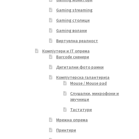
Gaming streaming
Gaming столици
Gaming волани
Виртуелна реалност
Компјутери и IT опрема
Barcode скенери
Дигитални фото рамки
Компјутерска галантерија
Mouse / Mouse pad
Слушалки, микрофони и
звучници
Тастатури
Мрежна опрема
Принтери