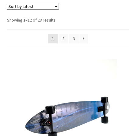
Кошничка
Sorted
Showing 1–12 of 28 results
Мој профил
by
latest
Рекламации и замена на производ
1
2
3
Сите производи
Услови за користење