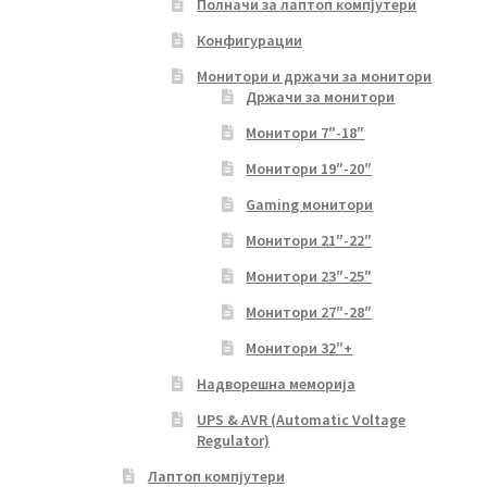
Полначи за лаптоп компјутери
Конфигурации
Монитори и држачи за монитори
Држачи за монитори
Монитори 7″-18″
Монитори 19″-20″
Gaming монитори
Монитори 21″-22″
Монитори 23″-25″
Монитори 27″-28″
Монитори 32″+
Надворешна меморија
UPS & AVR (Automatic Voltage
Regulator)
Лаптоп компјутери