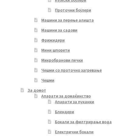
Кујнски бојлери
Проточни бојлери
Машини за перење алишта
Машини за садови
Фрижидери
Мини шпорети
Микробранови печки
Чешми со проточно загревање
Чешми
За домот
Апарати за домаќинство
Апарати за пуканки
Блендери
Бокали за филтрирање вода
Електрични бокали