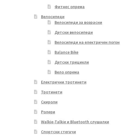
Фитнес опрема
Велосипеди
Велосипеди за возрасни
Детски велосипеди
Велосипеди на електричен погон
Balance Bike
Детски трицикли
Вело опрема
Електрични тротинети
Тротинети
Скироли
Ролери
Walkie-Talkie и Bluetooth слушалки
Спортски стегачи