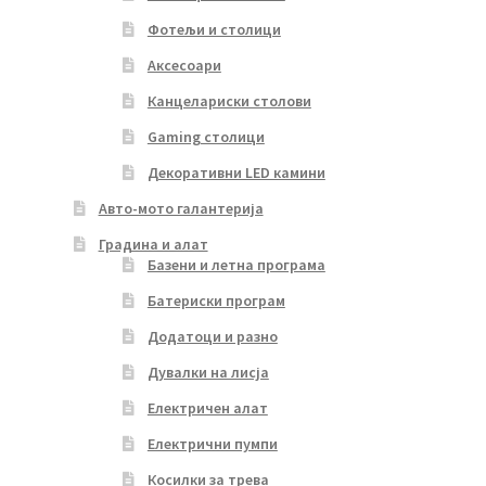
Фотељи и столици
Аксесоари
Канцелариски столови
Gaming столици
Декоративни LED камини
Авто-мото галантерија
Градина и алат
Базени и летна програма
Батериски програм
Додатоци и разно
Дувалки на лисја
Електричен алат
Електрични пумпи
Косилки за трева