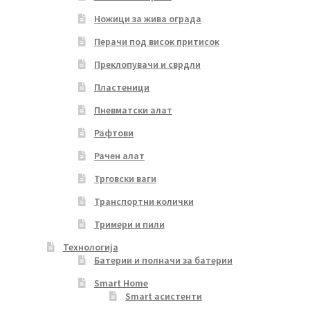
Ножици за жива ограда
Перачи под висок притисок
Преклопувачи и сврдли
Пластеници
Пневматски алат
Рафтови
Рачен алат
Трговски ваги
Транспортни колички
Тримери и пили
Технологија
Батерии и полначи за батерии
Smart Home
Smart асистенти