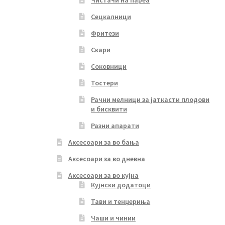
Чистачи на пареа
Сецкалници
Фритези
Скари
Соковници
Тостери
Рачни мелници за јаткасти плодови
и бисквити
Разни апарати
Аксесоари за во бања
Аксесоари за во дневна
Аксесоари за во кујна
Кујнски додатоци
Тави и тенџериња
Чаши и чинии