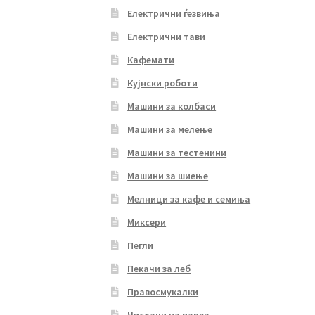
Електрични ѓезвиња
Електрични тави
Кафемати
Кујнски роботи
Машини за колбаси
Машини за мелење
Машини за тестенини
Машини за шиење
Мелници за кафе и семиња
Миксери
Пегли
Пекачи за леб
Правосмукалки