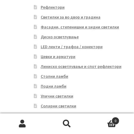
Рефлектори
Светилки за во двор и градина
Фасадни, степенишни и ѕидни светилки
Диско осветлување
LED ленти / трафоа / конектори
Цевки и арматури
Линиско осветлување и спот рефлектори
Столни ламби
Подни ламби
Улични светилки
Соларни светилки
Батериски светилки
0
Сијалици
Search
Search