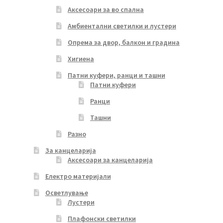
Аксесоари за во спална
Амбиентални светилки и лустери
Опрема за двор, балкон и градина
Хигиена
Патни куфери, ранци и ташни
Патни куфери
Ранци
Ташни
Разно
За канцеларија
Аксесоари за канцеларија
Електро материјали
Осветлување
Лустери
Плафонски светилки