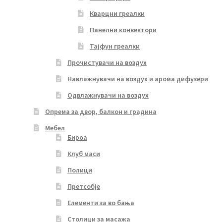
Кварцни греалки
Панелни конвектори
Тајфун греалки
Прочистувачи на воздух
Навлажнувачи на воздух и арома дифузери
Одвлажнувачи на воздух
Опрема за двор, балкон и градина
Мебел
Бироа
Клуб маси
Полици
Претсобје
Елементи за во бања
Столици за масажа