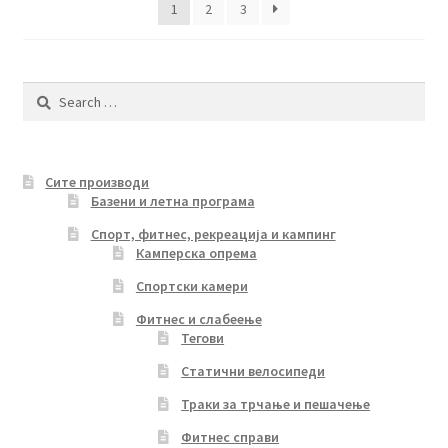
1
2
3
Search
for:
Сите производи
Базени и летна програма
Спорт, фитнес, рекреација и кампинг
Камперска опрема
Спортски камери
Фитнес и слабеење
Тегови
Статични велосипеди
Траки за трчање и пешачење
Фитнес справи