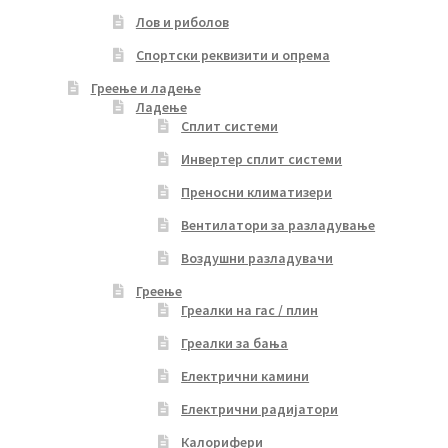
Лов и риболов
Спортски реквизити и опрема
Греење и ладење
Ладење
Сплит системи
Инвертер сплит системи
Преносни климатизери
Вентилатори за разладување
Воздушни разладувачи
Греење
Греалки на гас / плин
Греалки за бања
Електрични камини
Електрични радијатори
Калорифери