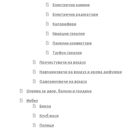
Електрични камини
Електрични радијатори
Калорифери
Кварцни греалки
Панелни конвектори
Тајфун греалки
Прочистувачи на воздух
Навлажнувачи на воздух и арома дифузери
Одвлажнувачи на воздух
Опрема за двор, балкон и градина
Мебел
Бироа
Клуб маси
Полици