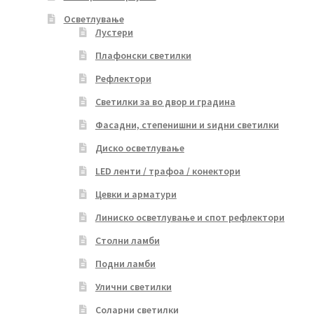
Осветлување
Лустери
Плафонски светилки
Рефлектори
Светилки за во двор и градина
Фасадни, степенишни и ѕидни светилки
Диско осветлување
LED ленти / трафоа / конектори
Цевки и арматури
Линиско осветлување и спот рефлектори
Столни ламби
Подни ламби
Улични светилки
Соларни светилки