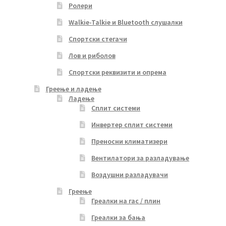
Ролери
Walkie-Talkie и Bluetooth слушалки
Спортски стегачи
Лов и риболов
Спортски реквизити и опрема
Греење и ладење
Ладење
Сплит системи
Инвертер сплит системи
Преносни климатизери
Вентилатори за разладување
Воздушни разладувачи
Греење
Греалки на гас / плин
Греалки за бања