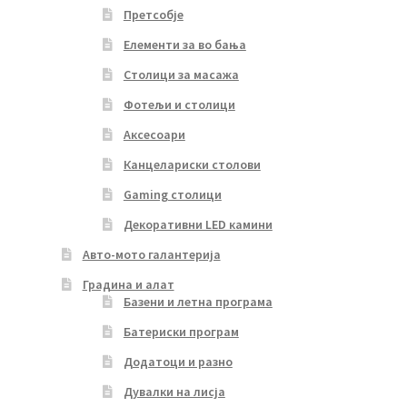
Претсобје
Елементи за во бања
Столици за масажа
Фотељи и столици
Аксесоари
Канцелариски столови
Gaming столици
Декоративни LED камини
Авто-мото галантерија
Градина и алат
Базени и летна програма
Батериски програм
Додатоци и разно
Дувалки на лисја