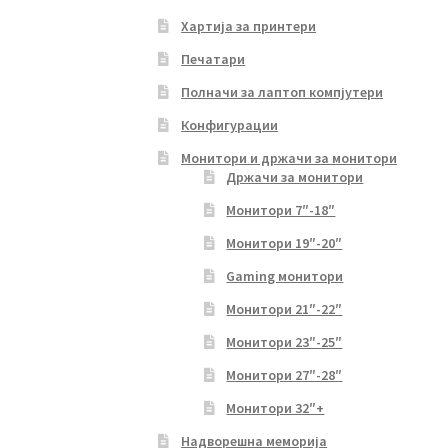
Хартија за принтери
Печатари
Полначи за лаптоп компјутери
Конфигурации
Монитори и држачи за монитори
Држачи за монитори
Монитори 7″-18″
Монитори 19″-20″
Gaming монитори
Монитори 21″-22″
Монитори 23″-25″
Монитори 27″-28″
Монитори 32″+
Надворешна меморија