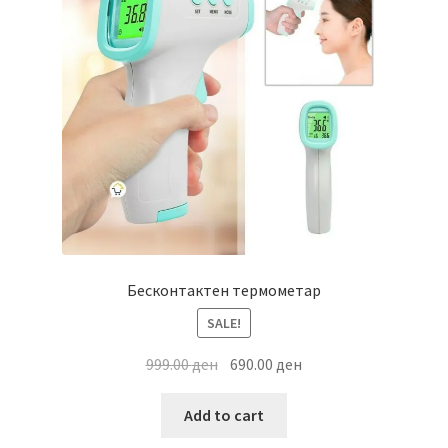
Бесконтактен термометар
SALE!
Original
Current
999.00
ден
690.00
ден
price
price
was:
is:
Add to cart
999.00 ден.
690.00 ден.