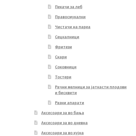
Пекачи за леб
Правосмукалки
Чистачи на пареа
Сецкалници
Фритези
Скари
Соковници
Тостери
Рачни мелници за јаткасти плодови
и бисквити
Разни апарати
Аксесоари за во бања
Аксесоари за во дневна
Аксесоари за во кујна