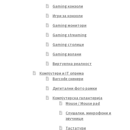
Gaming конзоли
Игри за конзоли
Gaming монитори
Gaming streaming
Gaming столици
Gaming волани
Виртуелна реалност
Компјутери и IT опрема
Barcode скенери
Дигитални фото рамки
Компјутерска галантерија
Mouse / Mouse pad
Слушалки, микрофони и
звучници
Тастатури