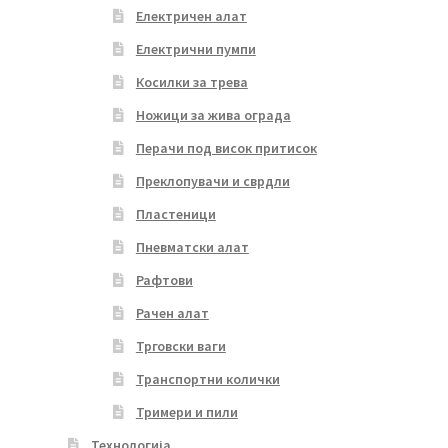
Електричен алат
Електрични пумпи
Косилки за трева
Ножици за жива ограда
Перачи под висок притисок
Преклопувачи и сврдли
Пластеници
Пневматски алат
Рафтови
Рачен алат
Трговски ваги
Транспортни колички
Тримери и пили
Технологија