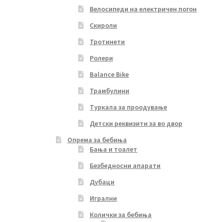
Велосипеди на електричен погон
Скироли
Тротинети
Ролери
Balance Bike
Трамбулини
Туркала за проодување
Детски реквизити за во двор
Опрема за бебиња
Бања и тоалет
Безбедносни апарати
Дубаци
Игрални
Колички за бебиња