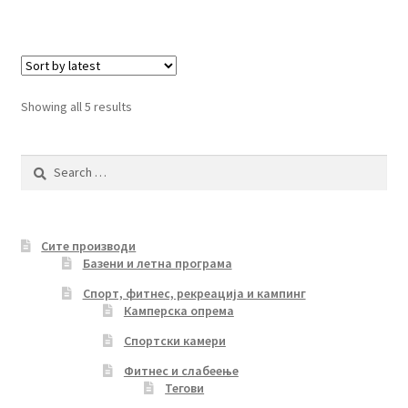
Sorted
Showing all 5 results
by
latest
Search
for:
Сите производи
Базени и летна програма
Спорт, фитнес, рекреација и кампинг
Камперска опрема
Спортски камери
Фитнес и слабеење
Тегови