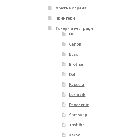
Мрежна опрема
Принтери
Тонери и кертриџи
HP
Canon
Epson
Brother
Dell
Kyocera
Lexmark
Panasonic
Samsung
Toshiba
Xerox