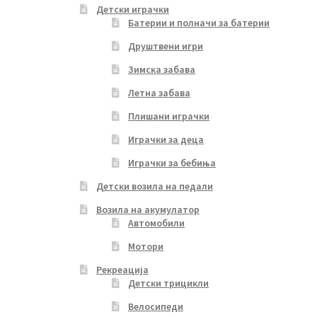
Детски играчки
Батерии и полначи за батерии
Друштвени игри
Зимска забава
Летна забава
Плишани играчки
Играчки за деца
Играчки за бебиња
Детски возила на педали
Возила на акумулатор
Автомобили
Мотори
Рекреација
Детски трицикли
Велосипеди