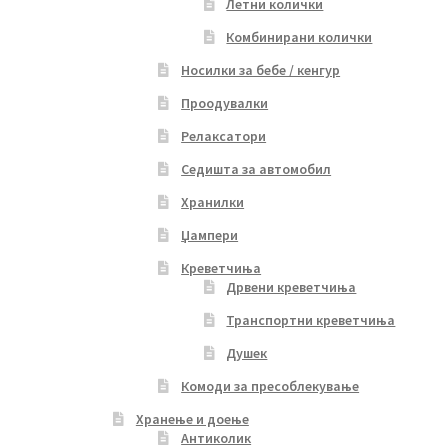
Летни колички
Комбинирани колички
Носилки за бебе / кенгур
Проодувалки
Релаксатори
Седишта за автомобил
Хранилки
Џампери
Креветчиња
Дрвени креветчиња
Транспортни креветчиња
Душек
Комоди за пресоблекување
Хранење и доење
Антиколик