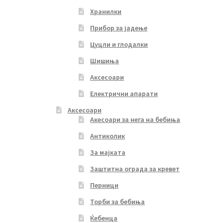
Хранилки
Прибор за јадење
Цуцли и глодалки
Шишиња
Аксесоари
Електрични апарати
Аксесоари
Акесоари за нега на бебиња
Антиколик
За мајката
Заштитна ограда за кревет
Перници
Торби за бебиња
Ќебенца