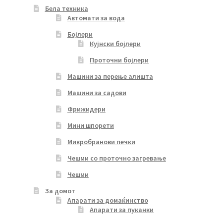
Бела техника
Автомати за вода
Бојлери
Кујнски бојлери
Проточни бојлери
Машини за перење алишта
Машини за садови
Фрижидери
Мини шпорети
Микробранови печки
Чешми со проточно загревање
Чешми
За домот
Апарати за домаќинство
Апарати за пуканки