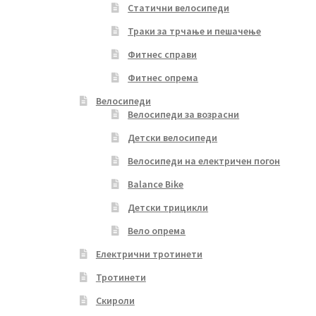
Статични велосипеди
Траки за трчање и пешачење
Фитнес справи
Фитнес опрема
Велосипеди
Велосипеди за возрасни
Детски велосипеди
Велосипеди на електричен погон
Balance Bike
Детски трицикли
Вело опрема
Електрични тротинети
Тротинети
Скироли