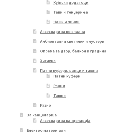
Кујнски додатоци
Тави и тенџериња
Чаши и чинии
Аксесоари за во спална
Амбиентални светилки и лустери
Опрема за двор, балкон и градина
Хигиена
Патни куфери, ранци и ташни
Патни куфери
Ранци
Ташни
Разно
За канцеларија
Аксесоари за канцеларија
Електро материјали