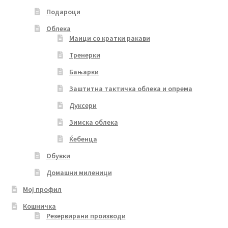
Подароци
Облека
Маици со кратки ракави
Тренерки
Бањарки
Заштитна тактичка облека и опрема
Дуксери
Зимска облека
Ќебенца
Обувки
Домашни миленици
Мој профил
Кошничка
Резервирани производи