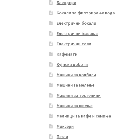
Блендери
Бокали за филтрирање вода
Електрични бокали
Електрични ѓезвиња
Електрични тави
Кафемати
Кујнски роботи
Машини за колбаси
Машини за мелење
Машини за тестенини
Машини за шиење
Мелници за кафе и семиња
Миксери
Пегли