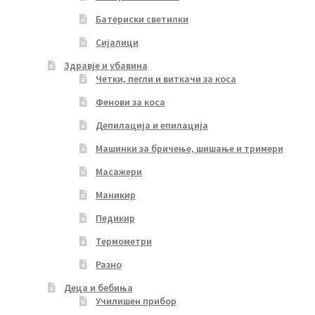
Батериски светилки
Сијалици
Здравје и убавина
Четки, пегли и виткачи за коса
Фенови за коса
Депилација и епилација
Машинки за бричење, шишање и тримери
Масажери
Маникир
Педикир
Термометри
Разно
Деца и бебиња
Училишен прибор