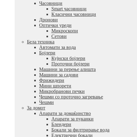
Часовници
Smart часовници
Класични часовници
Дронови
Оптички уреди
Микроскопи
Сетови
Бела техника
Автомати за вода
Бојлери
Кујнски бојлери
Проточни бојлери
Машини за перење алишта
Машини за садови
Фрижидери
Мини шпорети
Микробранови печки
Чешми со проточно загревање
Чешми
За домот
Апарати за домаќинство
Апарати за пуканки
Блендери
Бокали за филтрирање вода
Електрични бокали