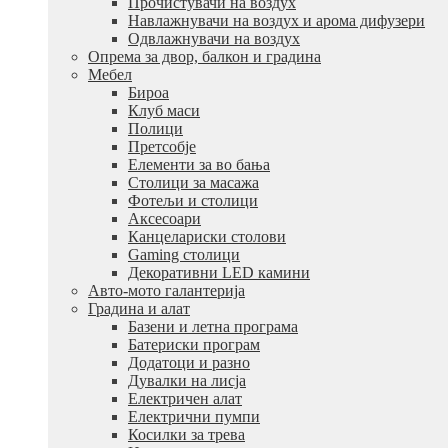
Прочистувачи на воздух
Навлажнувачи на воздух и арома дифузери
Одвлажнувачи на воздух
Опрема за двор, балкон и градина
Мебел
Бироа
Клуб маси
Полици
Претсобје
Елементи за во бања
Столици за масажа
Фотељи и столици
Аксесоари
Канцелариски столови
Gaming столици
Декоративни LED камини
Авто-мото галантерија
Градина и алат
Базени и летна програма
Батериски програм
Додатоци и разно
Дувалки на лисја
Електричен алат
Електрични пумпи
Косилки за трева