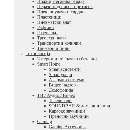
Ножици за жива ограда
Перачи под висок притисок
Преклопувачи и сврдли
Пластеници
Пневматски алат
Рафтови
Рачен алат
Трговски ваги
Транспортни колички
Тримери и пили
Технологија
Батерии и полначи за батерии
Smart Home
Smart асистенти
Smart уреди
Алармни системи
Видео надзор
Домофонија
ТВ / Аудио / Видео
Телевизори
SOUNDBAR & домашни кина
Караоке звучници
Преносни звучници
Gaming
Gaming Accessories