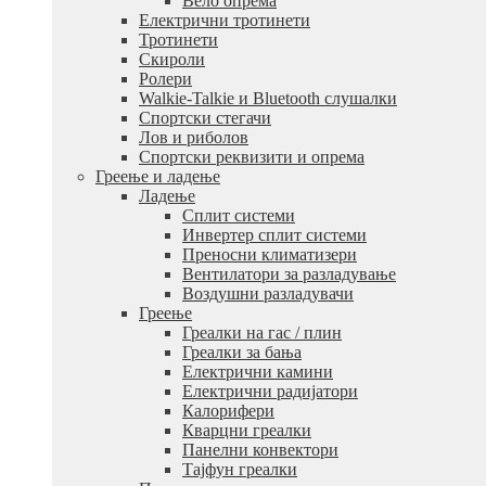
Вело опрема
Електрични тротинети
Тротинети
Скироли
Ролери
Walkie-Talkie и Bluetooth слушалки
Спортски стегачи
Лов и риболов
Спортски реквизити и опрема
Греење и ладење
Ладење
Сплит системи
Инвертер сплит системи
Преносни климатизери
Вентилатори за разладување
Воздушни разладувачи
Греење
Греалки на гас / плин
Греалки за бања
Електрични камини
Електрични радијатори
Калорифери
Кварцни греалки
Панелни конвектори
Тајфун греалки