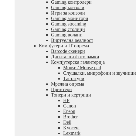
Gaming контролери
Gaming конзоли
Игри за конзоли
Gaming монитори
Gaming streaming
Gaming столици
Gaming волани
Виртуелна реалност
Компјутери и IT опрема
Barcode скенери
Дигитални фото рамки
Компјутерска галантерија
Mouse / Mouse pad
Слушалки, микрофони и звучници
Тастатури
Мрежна опрема
Принтери
Тонери и кертриџи
HP
Canon
Epson
Brother
Dell
Kyocera
Lexmark