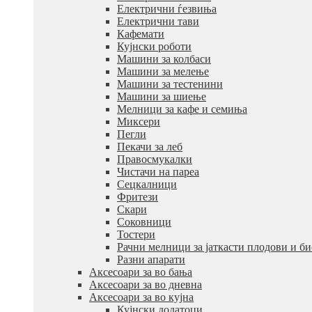
Електрични ѓезвиња
Електрични тави
Кафемати
Кујнски роботи
Машини за колбаси
Машини за мелење
Машини за тестенини
Машини за шиење
Мелници за кафе и семиња
Миксери
Пегли
Пекачи за леб
Правосмукалки
Чистачи на пареа
Сецкалници
Фритези
Скари
Соковници
Тостери
Рачни мелници за јаткасти плодови и б
Разни апарати
Аксесоари за во бања
Аксесоари за во дневна
Аксесоари за во кујна
Кујнски додатоци