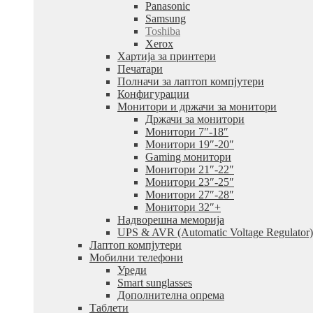
Panasonic
Samsung
Toshiba
Xerox
Хартија за принтери
Печатари
Полначи за лаптоп компјутери
Конфигурации
Монитори и држачи за монитори
Држачи за монитори
Монитори 7″-18″
Монитори 19″-20″
Gaming монитори
Монитори 21″-22″
Монитори 23″-25″
Монитори 27″-28″
Монитори 32″+
Надворешна меморија
UPS & AVR (Automatic Voltage Regulator)
Лаптоп компјутери
Мобилни телефони
Уреди
Smart sunglasses
Дополнителна опрема
Таблети