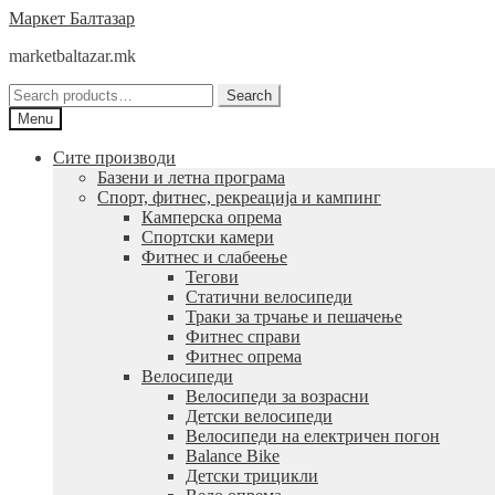
Skip
Skip
Маркет Балтазар
to
to
marketbaltazar.mk
navigation
content
Search
Search
for:
Menu
Сите производи
Базени и летна програма
Спорт, фитнес, рекреација и кампинг
Камперска опрема
Спортски камери
Фитнес и слабеење
Тегови
Статични велосипеди
Траки за трчање и пешачење
Фитнес справи
Фитнес опрема
Велосипеди
Велосипеди за возрасни
Детски велосипеди
Велосипеди на електричен погон
Balance Bike
Детски трицикли