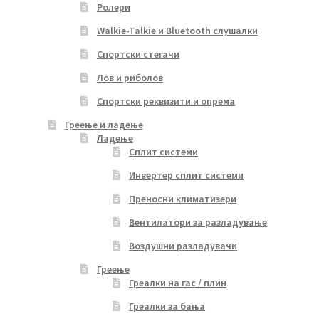
Ролери
Walkie-Talkie и Bluetooth слушалки
Спортски стегачи
Лов и риболов
Спортски реквизити и опрема
Греење и ладење
Ладење
Сплит системи
Инвертер сплит системи
Преносни климатизери
Вентилатори за разладување
Воздушни разладувачи
Греење
Греалки на гас / плин
Греалки за бања