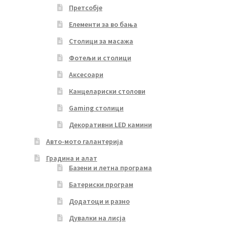
Претсобје
Елементи за во бања
Столици за масажа
Фотељи и столици
Аксесоари
Канцелариски столови
Gaming столици
Декоративни LED камини
Авто-мото галантерија
Градина и алат
Базени и летна програма
Батериски програм
Додатоци и разно
Дувалки на лисја