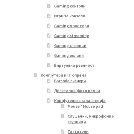
Gaming конзоли
Игри за конзоли
Gaming монитори
Gaming streaming
Gaming столици
Gaming волани
Виртуелна реалност
Компјутери и IT опрема
Barcode скенери
Дигитални фото рамки
Компјутерска галантерија
Mouse / Mouse pad
Слушалки, микрофони и
звучници
Тастатури