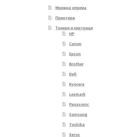
Мрежна опрема
Принтери
Тонери и кертриџи
HP
Canon
Epson
Brother
Dell
Kyocera
Lexmark
Panasonic
Samsung
Toshiba
Xerox