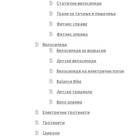
Статични велосипеди
Траки за трчање и пешачење
Фитнес справи
Фитнес опрема
Велосипеди
Велосипеди за возрасни
Детски велосипеди
Велосипеди на електричен погон
Balance Bike
Детски трицикли
Вело опрема
Електрични тротинети
Тротинети
Скироли