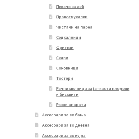
Пекачи за леб
Правосмукалки
Чистачи на пареа
Сецкалници
Фритези
Скари
Соковници
Тостери
Рачни мелници за јаткасти плодови
и бисквити
Разни апарати
Аксесоари за во бања
Аксесоари за во дневна
Аксесоари за во кујна