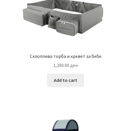
the
product
page
Склоплива торба и кревет за бебе
1,290.00
ден
Add to cart