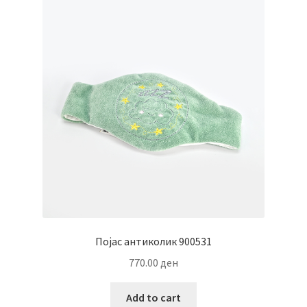
The
options
may
be
chosen
on
the
product
page
Појас антиколик 900531
770.00
ден
Add to cart