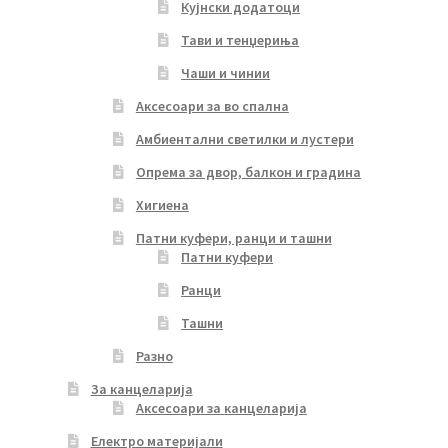
Кујнски додатоци
Тави и тенџериња
Чаши и чинии
Аксесоари за во спална
Амбиентални светилки и лустери
Опрема за двор, балкон и градина
Хигиена
Патни куфери, ранци и ташни
Патни куфери
Ранци
Ташни
Разно
За канцеларија
Аксесоари за канцеларија
Електро материјали