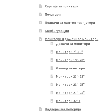
Хартија за принтери
Печатари
Полначи за лаптоп компјутери
Конфигурации
Монитори и држачи за монитори
Држачи за монитори
Монитори 7″-18″
Монитори 19″-20″
Gaming монитори
Монитори 21″-22″
Монитори 23″-25″
Монитори 27″-28″
Монитори 32″+
Надворешна меморија