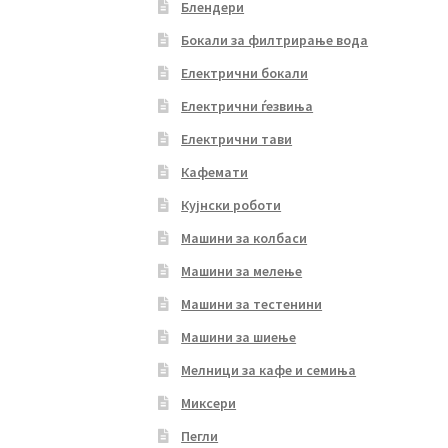
Блендери
Бокали за филтрирање вода
Електрични бокали
Електрични ѓезвиња
Електрични тави
Кафемати
Кујнски роботи
Машини за колбаси
Машини за мелење
Машини за тестенини
Машини за шиење
Мелници за кафе и семиња
Миксери
Пегли