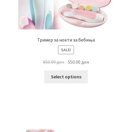
Тример за нокти за бебиња
SALE!
Original
Current
650.00
ден
550.00
ден
price
price
This
was:
is:
Select options
product
650.00 ден.
550.00 ден.
has
multiple
variants.
The
options
may