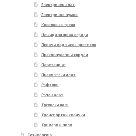
Електричен алат
Електрични пумпи
Косилки за трева
Ножици за жива ограда
Перачи под висок притисок
Преклопувачи и сврдли
Пластеници
Пневматски алат
Рафтови
Рачен алат
Трговски ваги
Транспортни колички
Тримери и пили
Технологија