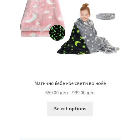
be
chosen
on
the
product
page
Магично ќебе кое свети во ноќе
Price
650.00
ден
–
999.00
ден
range:
This
650.00 ден
Select options
product
through
has
999.00 ден
multiple
variants.