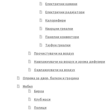
Електрични камини
Електрични радијатори
Калорифери
Кварцни греалки
Панелни конвектори
Тајфун греалки
Прочистувачи на воздух
Навлажнувачи на воздух и арома дифузери
Одвлажнувачи на воздух
Опрема за двор, балкон и градина
Мебел
Бироа
Клуб маси
Полици