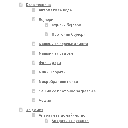
Бела техника
Автомати за вода
Бојлери
Кујнски бојлери
Проточни бојлери
Машини за перење алишта
Машини за садови
Фрижидери
Мини шпорети
Микробранови печки
Чешми со проточно загревање
Чешми
За домот
Апарати за домаќинство
Апарати за пуканки