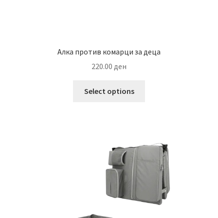
Алка против комарци за деца
220.00
ден
This
Select options
product
has
multiple
variants.
The
options
may
be
chosen
on