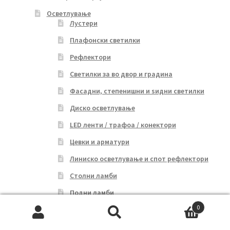
Осветлување
Лустери
Плафонски светилки
Рефлектори
Светилки за во двор и градина
Фасадни, степенишни и ѕидни светилки
Диско осветлување
LED ленти / трафоа / конектори
Цевки и арматури
Линиско осветлување и спот рефлектори
Столни ламби
Подни ламби
0
Улични светилки
Search
Search
Соларни светилки