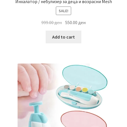
Инхалатор / небулизер за деца и возрасни Mesh
SALE!
Original
Current
999.00
ден
550.00
ден
price
price
was:
is:
Add to cart
999.00 ден.
550.00 ден.