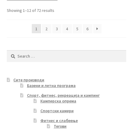
Sorted
Showing 1–12 of 72 results
by
latest
1
2
3
4
5
6
Search
for:
Сите производи
Базени и летна програма
Спорт, фитнес, рекреација и кампинг
Камперска опрема
Спортски камери
Фитнес и слабеење
Тегови