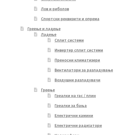
Лов и риболов
Спортски реквизити и опрема
Греење и ладење
Ладење
Сплит системи
Инвертер сплит системи
Преносни климатизери
Вентилатори за разладување
Воздушни разладувачи
Греење
Греалки на гас / плин
Греалки за бања
Електрични камини
Електрични радијатори