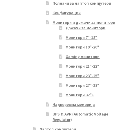
Полначи за лаптоп компјутери
Конфигурации
Монитори и држачи за монитори
Држачи за монитори
Монитори 7″-18″
Монитори 19″-20″
Gaming монитори
Монитори 21″-22″
Монитори 23″-25″
Монитори 27″-28″
Монитори 32″+
Надворешна меморија
UPS & AVR (Automatic Voltage
Regulator)
Лаптоп компјутери