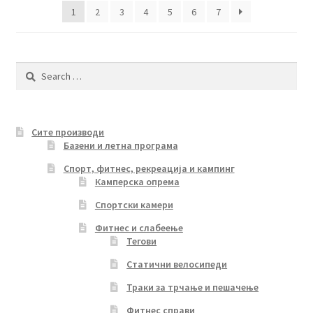
1
2
3
4
5
6
7
Search
for:
Сите производи
Базени и летна програма
Спорт, фитнес, рекреација и кампинг
Камперска опрема
Спортски камери
Фитнес и слабеење
Тегови
Статични велосипеди
Траки за трчање и пешачење
Фитнес справи