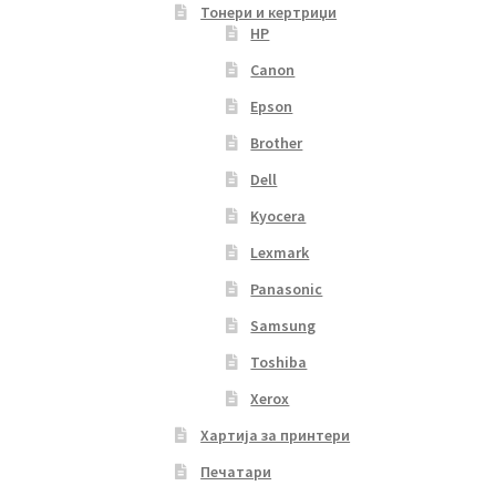
Тонери и кертриџи
HP
Canon
Epson
Brother
Dell
Kyocera
Lexmark
Panasonic
Samsung
Toshiba
Xerox
Хартија за принтери
Печатари