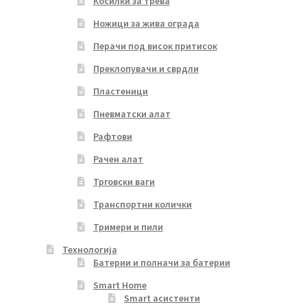
Косилки за трева
Ножици за жива ограда
Перачи под висок притисок
Преклопувачи и сврдли
Пластеници
Пневматски алат
Рафтови
Рачен алат
Трговски ваги
Транспортни колички
Тримери и пили
Технологија
Батерии и полначи за батерии
Smart Home
Smart асистенти