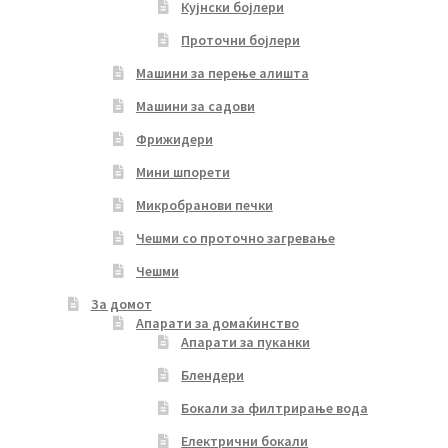
Кујнски бојлери
Проточни бојлери
Машини за перење алишта
Машини за садови
Фрижидери
Мини шпорети
Микробранови печки
Чешми со проточно загревање
Чешми
За домот
Апарати за домаќинство
Апарати за пуканки
Блендери
Бокали за филтрирање вода
Електрични бокали