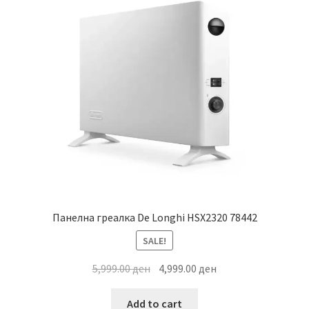
Панелна греалка De Longhi HSX2320 78442
SALE!
Original
Current
5,999.00
ден
4,999.00
ден
price
price
was:
is:
Add to cart