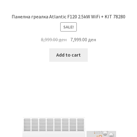
Панелна греалка Atlantic F120 2.5kW WiFi + KIT 78280
SALE!
Original
Current
8,999.00
ден
7,999.00
ден
price
price
was:
is:
Add to cart
8,999.00 ден.
7,999.00 ден.