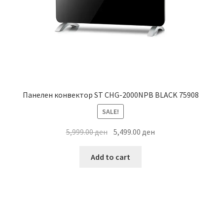
Панелен конвектор ST CHG-2000NPB BLACK 75908
SALE!
Original
Current
5,999.00
ден
5,499.00
ден
price
price
was:
is:
Add to cart
5,999.00 ден.
5,499.00 ден.