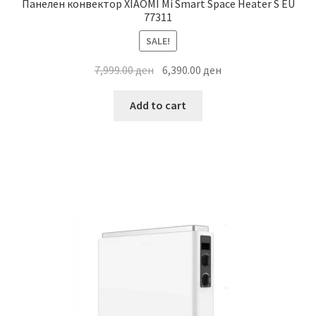
Панелен конвектор XIAOMI Mi Smart Space Heater S EU
77311
SALE!
Original
Current
7,999.00
ден
6,390.00
ден
price
price
was:
is:
Add to cart
7,999.00 ден.
6,390.00 ден.