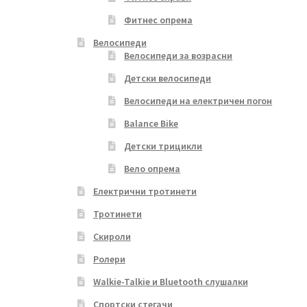
Фитнес опрема
Велосипеди
Велосипеди за возрасни
Детски велосипеди
Велосипеди на електричен погон
Balance Bike
Детски трицикли
Вело опрема
Електрични тротинети
Тротинети
Скироли
Ролери
Walkie-Talkie и Bluetooth слушалки
Спортски стегачи