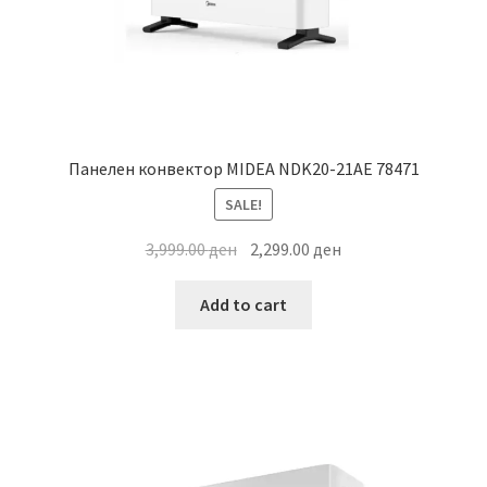
Панелен конвектор MIDEA NDK20-21AE 78471
SALE!
Original
Current
3,999.00
ден
2,299.00
ден
price
price
was:
is:
Add to cart
3,999.00 ден.
2,299.00 ден.