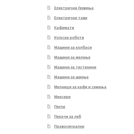
Електрични ѓезвиња
Електрични тави
Кафемати
Кујнски роботи
Машини за колбаси
Машини за мелење
Машини за тестенини
Машини за шиење
Мелници за кафе и семиња
Миксери
Пегли
Пекачи за леб
Правосмукалки