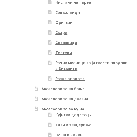
Чистачи на пареа
Сецкалници
Фритези
Скари
Соковници
Тостери
Рачни мелници за јаткасти плодови
и бисквити
Разни апарати
Аксесоари за во бања
Аксесоари за во дневна
Аксесоари за во кујна
Кујнски додатоци
Тави и тенџериња
Чаши и чинии