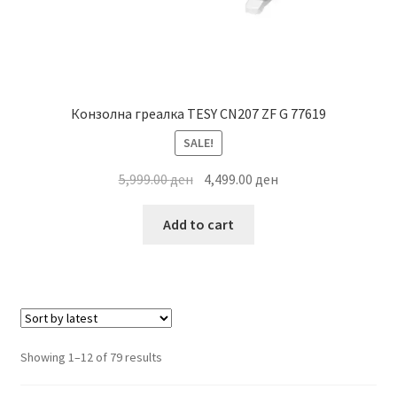
Конзолна греалка TESY CN207 ZF G 77619
SALE!
Original
Current
5,999.00
ден
4,499.00
ден
price
price
was:
is:
Add to cart
5,999.00 ден.
4,499.00 ден.
Sorted
Showing 1–12 of 79 results
by
latest