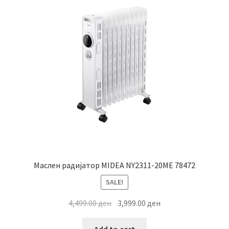
Маслен радијатор MIDEA NY2311-20ME 78472
SALE!
Original
Current
4,499.00
ден
3,999.00
ден
price
price
was:
is: