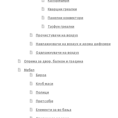
Калорифери
Кварцни греалки
Панелни конвектори
Тајфун греалки
Прочистувачи на воздух
Навлажнувачи на воздух и арома дифузери
Одвлажнувачи на воздух
Опрема за двор, балкон и градина
Мебел
Бироа
Клуб маси
Полици
Претсобје
Елементи за во бања