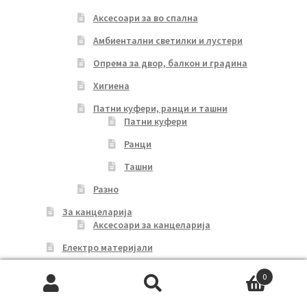
Аксесоари за во спална
Амбиентални светилки и лустери
Опрема за двор, балкон и градина
Хигиена
Патни куфери, ранци и ташни
Патни куфери
Ранци
Ташни
Разно
За канцеларија
Аксесоари за канцеларија
Електро материјали
Осветлување
0
Лустери
Search
Search
Плафонски светилки