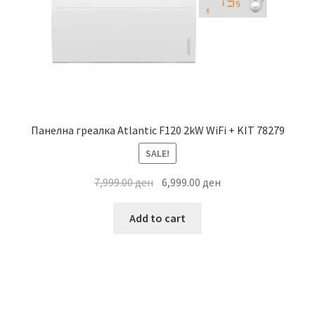
Панелна греалка Atlantic F120 2kW WiFi + KIT 78279
SALE!
Original
Current
7,999.00
ден
6,999.00
ден
price
price
was:
is:
Add to cart
7,999.00 ден.
6,999.00 ден.