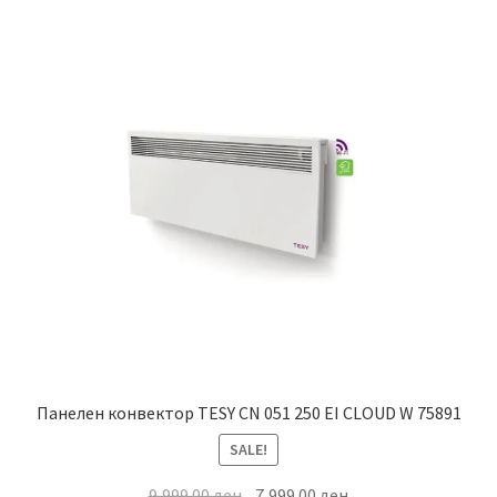
Панелен конвектор TESY CN 051 250 EI CLOUD W 75891
SALE!
Original
Current
9,999.00
ден
7,999.00
ден