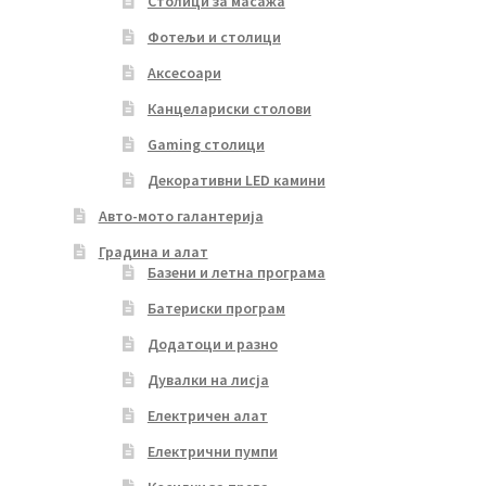
Столици за масажа
Фотељи и столици
Аксесоари
Канцелариски столови
Gaming столици
Декоративни LED камини
Авто-мото галантерија
Градина и алат
Базени и летна програма
Батериски програм
Додатоци и разно
Дувалки на лисја
Електричен алат
Електрични пумпи