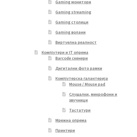
Gaming монитори
Gaming streaming
Gaming столици
Gaming волани
Виртуелна реалност
Компјутери и IT опрема
Barcode скенери
Дигитални фото рамки
Компјутерска галантерија
Mouse / Mouse pad
Слушалки, микрофони и
звучници
Тастатури
Мрежна опрема
Принтери