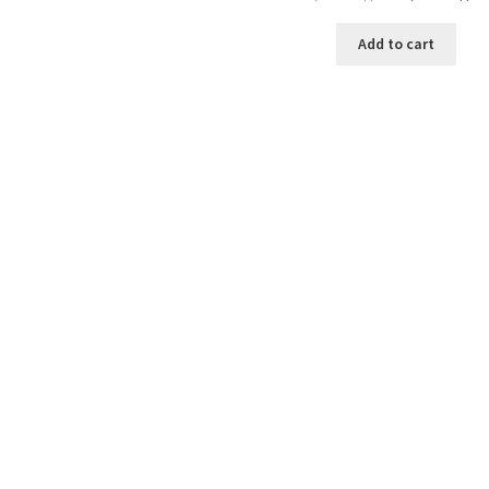
price
was:
i
Add to cart
9,600.00 ден.
Sorted
by
latest