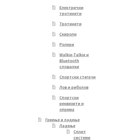
Електрични
тротинети
Тротинети
Скироли
Ролери
Walkie-Talkie и
Bluetooth
слушалки
Спортски стегачи
Лов и риболов
Спортски
реквизити и
опрема
Греење и ладење
Ладење
Сплит
системи