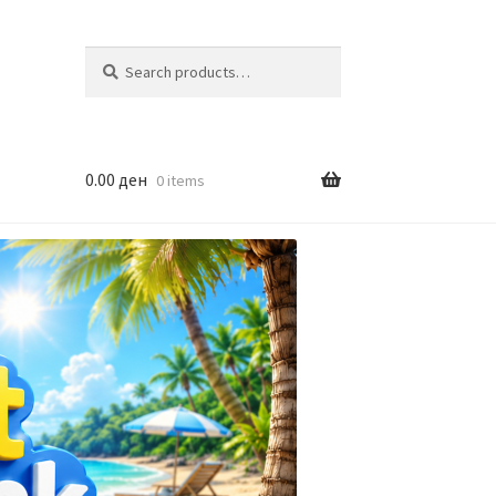
Search
Search
for:
0.00
ден
0 items