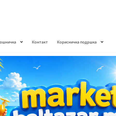
ошничка
Контакт
Корисничка подршка
става и начин на плаќање
Контакт
Корисничка подршка
а на производ
Сите производи
Услови за користење