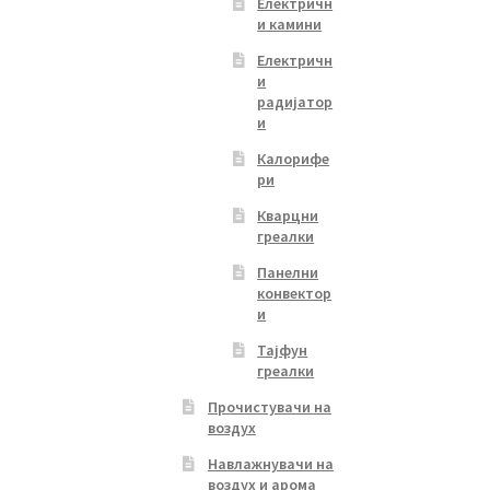
Електричн
и камини
Електричн
и
радијатор
и
Калорифе
ри
Кварцни
греалки
Панелни
конвектор
и
Тајфун
греалки
Прочистувачи на
воздух
Навлажнувачи на
воздух и арома