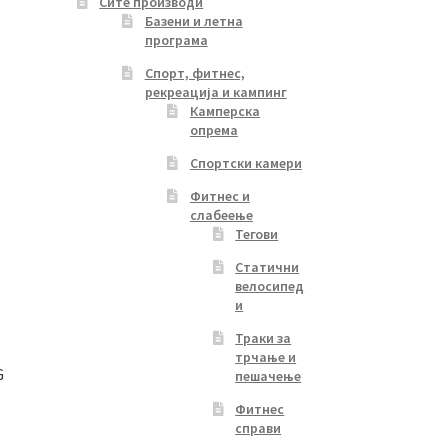
Сите производи
Базени и летна
програма
Спорт, фитнес,
рекреација и кампинг
Камперска
опрема
Спортски камери
Фитнес и
слабеење
Тегови
Статични
велосипед
и
Траки за
трчање и
G
пешачење
Фитнес
справи
Current