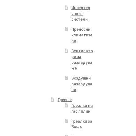
Инвертер
сплит
системи
Преносни
климатизе
ри
Вентилато
ри за
разладува
ње
Воздушни
разладува
чи
Греење
Греалки на
гас / плин
Греалки за
бања