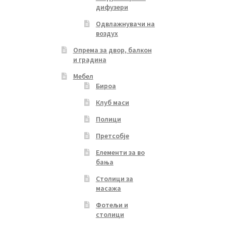
дифузери
Одвлажнувачи на
воздух
Опрема за двор, балкон
и градина
Мебел
Бироа
Клуб маси
Полици
Претсобје
Елементи за во
бања
Столици за
масажа
Фотељи и
столици