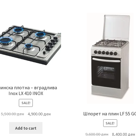
by
latest
инска плотна – вградлива
Inox LX 410 INOX
SALE!
Шпорет на плин LF 55 G
Original
Current
5,500.00
ден
4,900.00
ден
price
price
SALE!
was:
is:
Add to cart
5,500.00 ден.
4,900.00 ден.
Original
9,600.00
ден
8,400.00
ден