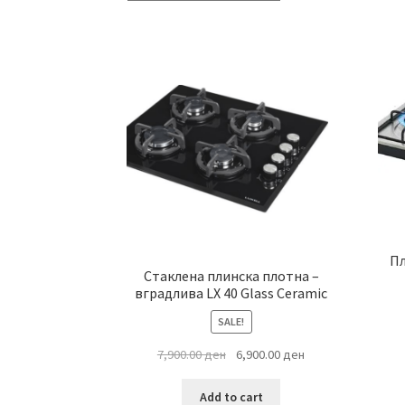
Пл
Стаклена плинска плотна –
вградлива LX 40 Glass Ceramic
SALE!
Original
Current
7,900.00
ден
6,900.00
ден
price
price
was:
is:
Add to cart