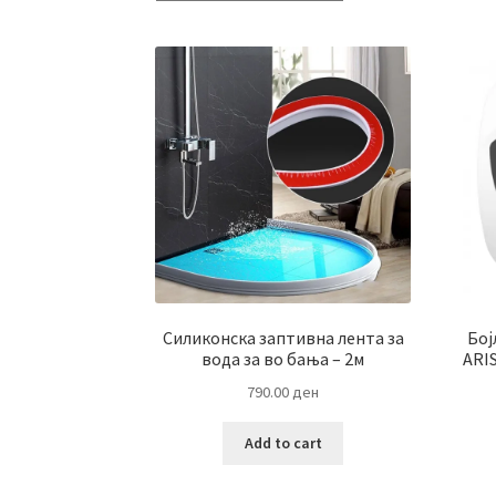
Силиконска заптивна лента за
Бој
вода за во бања – 2м
ARI
790.00
ден
Add to cart