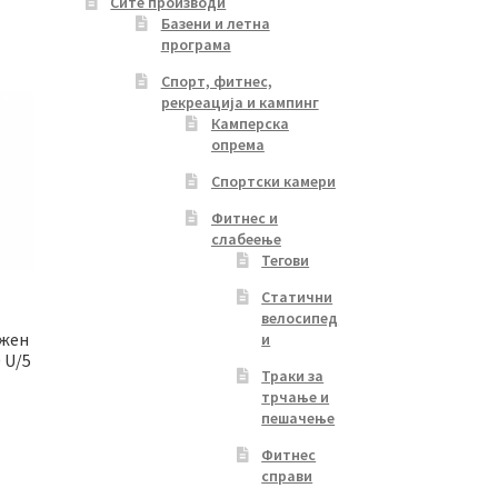
Сите производи
Базени и летна
програма
Спорт, фитнес,
рекреација и кампинг
Камперска
опрема
Спортски камери
Фитнес и
слабеење
Тегови
Статични
велосипед
ажен
и
 U/5
Траки за
трчање и
пешачење
Фитнес
Current
справи
price