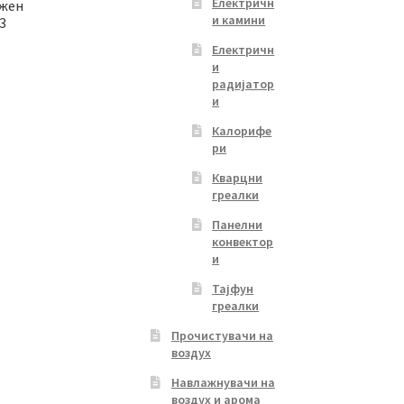
Електричн
ажен
и камини
3
Електричн
и
Current
радијатор
и
price
s:
Калорифе
4,799.00 ден.
ри
Кварцни
греалки
Панелни
конвектор
и
Тајфун
греалки
Прочистувачи на
воздух
Навлажнувачи на
воздух и арома