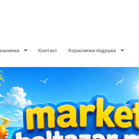
ошничка
Контакт
Корисничка подршка
става и начин на плаќање
Контакт
Корисничка подршка
а на производ
Сите производи
Услови за користење