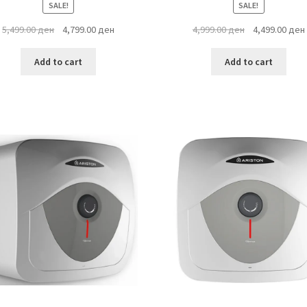
SALE!
SALE!
Original
Current
Original
5,499.00
ден
4,799.00
ден
4,999.00
ден
4,499.00
ден
price
price
price
was:
is:
was:
i
Add to cart
Add to cart
5,499.00 ден.
4,799.00 ден.
4,999.00 ден.