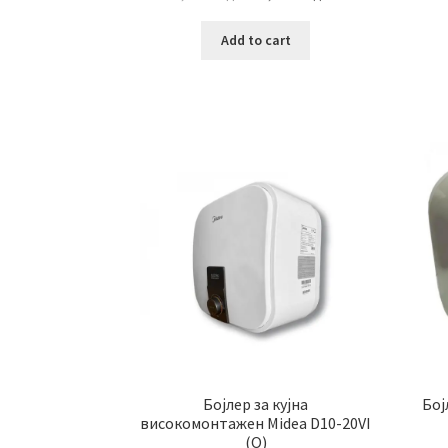
price
price
was:
is:
Add to cart
7,499.00 ден.
6,799.00 ден.
Бојлер за кујна
Бој
високомонтажен Midea D10-20VI
(O)