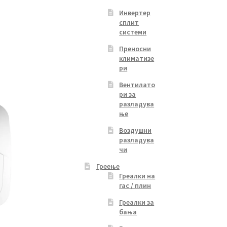
Инвертер
Current
сплит
системи
price
s:
Преносни
4,499.00 ден.
климатизе
ри
Вентилато
ри за
разладува
ње
Воздушни
разладува
чи
Греење
Греалки на
гас / плин
Греалки за
бања