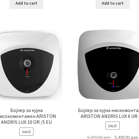
was:
is:
was:
i
Add to cart
Add to cart
7,499.00 ден.
6,799.00 ден.
7,799.00 ден.
Бојлер за кујна
Бојлер за кујна нискомонт
исокомонтажен ARISTON
ARISTON ANDRIS LUX 6 UR
ANDRIS LUX 10 OR /5 EU
SALE!
SALE!
Original
6,499.00
ден
5,499.00
ден