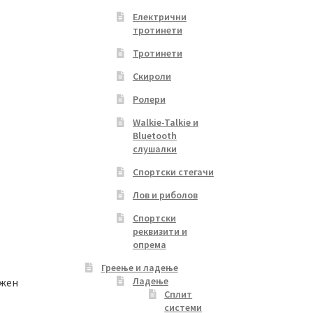
price
Електрични
s:
тротинети
5,499.00 ден.
Тротинети
Скироли
Ролери
Walkie-Talkie и
Bluetooth
слушалки
Спортски стегачи
Лов и риболов
Спортски
реквизити и
опрема
Греење и ладење
Ладење
ажен
Сплит
системи