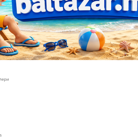
јлери
Sorted
ts