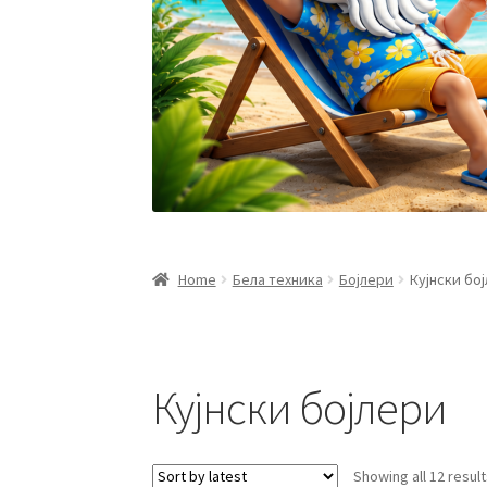
Home
Бела техника
Бојлери
Кујнски бо
Кујнски бојлери
Showing all 12 resul