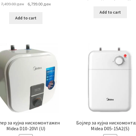
Original
Current
7,499.00
ден
6,799.00
ден
price
price
price
was:
i
Add to cart
was:
is:
6,499.00 ден.
Add to cart
7,499.00 ден.
6,799.00 ден.
лер за кујна нискомонтажен
Бојлер за кујна нискомонт
Midea D10-20VI (U)
Midea D05-15A2(S)