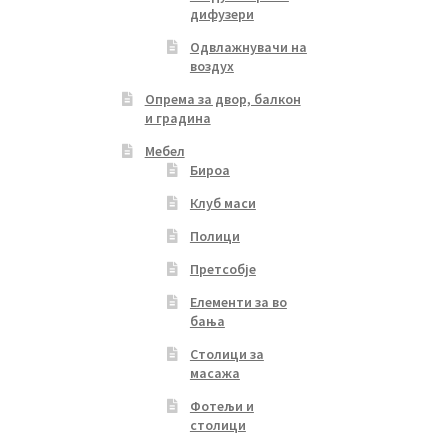
дифузери
Одвлажнувачи на
воздух
Опрема за двор, балкон
и градина
Мебел
Бироа
Клуб маси
Полици
Претсобје
Елементи за во
бања
Столици за
масажа
Фотељи и
столици