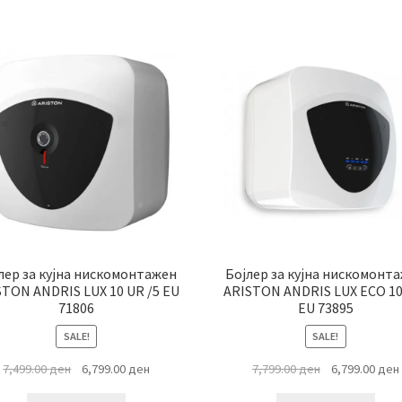
by
latest
лер за кујна нискомонтажен
Бојлер за кујна нискомонт
STON ANDRIS LUX 10 UR /5 EU
ARISTON ANDRIS LUX ECO 10
71806
EU 73895
SALE!
SALE!
Original
Current
Original
7,499.00
ден
6,799.00
ден
7,799.00
ден
6,799.00
ден
price
price
price