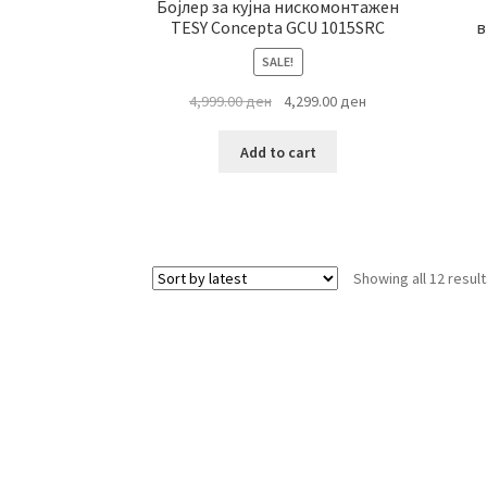
Бојлер за кујна нискомонтажен
TESY Concepta GCU 1015SRC
в
SALE!
Original
Current
4,999.00
ден
4,299.00
ден
price
price
was:
is:
Add to cart
4,999.00 ден.
4,299.00 ден.
Showing all 12 resul