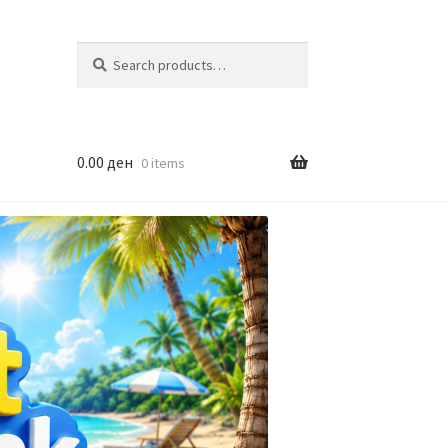
Search
Search
for:
0.00
ден
0 items