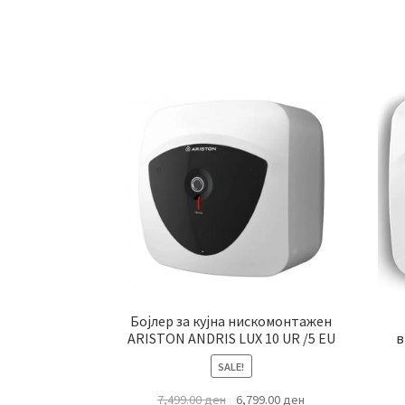
Бојлер за кујна нискомонтажен
ARISTON ANDRIS LUX 10 UR /5 EU
в
SALE!
Original
Current
7,499.00
ден
6,799.00
ден