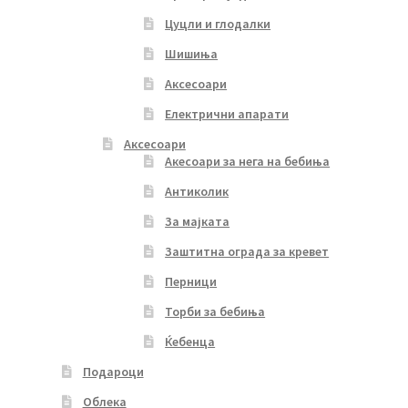
Цуцли и глодалки
Шишиња
Аксесоари
Електрични апарати
Аксесоари
Акесоари за нега на бебиња
Антиколик
За мајката
Заштитна ограда за кревет
Перници
Торби за бебиња
Ќебенца
Подароци
Облека