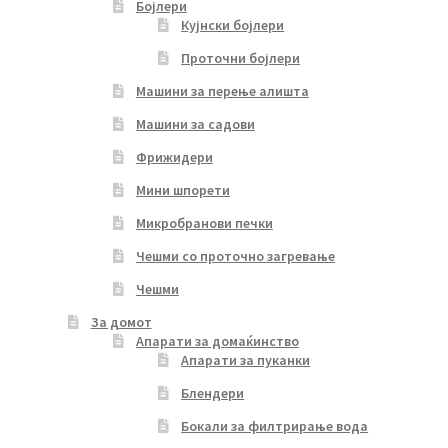
Бојлери
Кујнски бојлери
Проточни бојлери
Машини за перење алишта
Машини за садови
Фрижидери
Мини шпорети
Микробранови печки
Чешми со проточно загревање
Чешми
За домот
Апарати за домаќинство
Апарати за пуканки
Блендери
Бокали за филтрирање вода