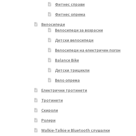
Фитнес справи
Фитнес опрема
Велосипеди
Велосипеди за возрасни
Детски велосипеди
Велосипеди на електричен погон
Balance Bike
Детски трицикли
Вело опрема
Електрични тротинети
Тротинети
Скироли
Ролери
Walkie-Talkie и Bluetooth слушалки