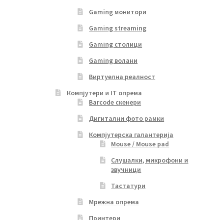
Gaming монитори
Gaming streaming
Gaming столици
Gaming волани
Виртуелна реалност
Компјутери и IT опрема
Barcode скенери
Дигитални фото рамки
Компјутерска галантерија
Mouse / Mouse pad
Слушалки, микрофони и
звучници
Тастатури
Мрежна опрема
Принтери