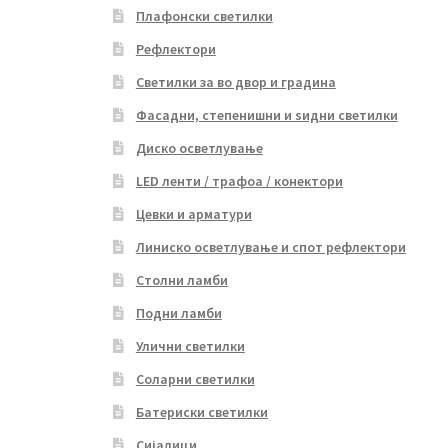
Плафонски светилки
Рефлектори
Светилки за во двор и градина
Фасадни, степенишни и ѕидни светилки
Диско осветлување
LED ленти / трафоа / конектори
Цевки и арматури
Линиско осветлување и спот рефлектори
Столни ламби
Подни ламби
Улични светилки
Соларни светилки
Батериски светилки
Сијалици