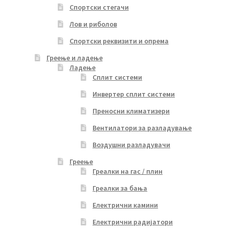
Спортски стегачи
Лов и риболов
Спортски реквизити и опрема
Греење и ладење
Ладење
Сплит системи
Инвертер сплит системи
Преносни климатизери
Вентилатори за разладување
Воздушни разладувачи
Греење
Греалки на гас / плин
Греалки за бања
Електрични камини
Електрични радијатори