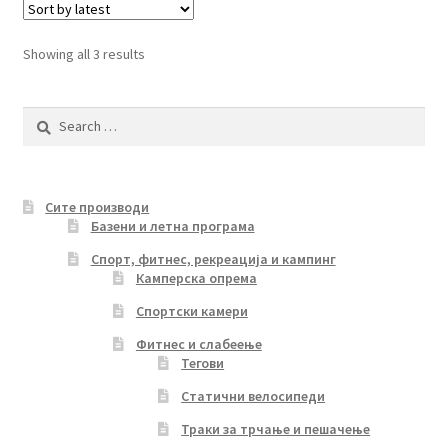
Sorted
Showing all 3 results
by
latest
Search
for:
Сите производи
Базени и летна програма
Спорт, фитнес, рекреација и кампинг
Камперска опрема
Спортски камери
Фитнес и слабеење
Тегови
Статични велосипеди
Траки за трчање и пешачење