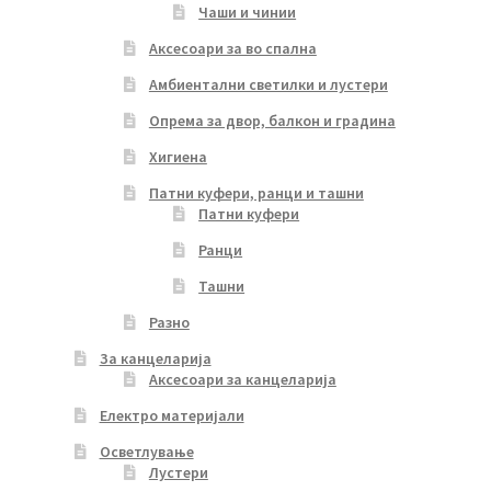
Чаши и чинии
Аксесоари за во спална
Амбиентални светилки и лустери
Опрема за двор, балкон и градина
Хигиена
Патни куфери, ранци и ташни
Патни куфери
Ранци
Ташни
Разно
За канцеларија
Аксесоари за канцеларија
Електро материјали
Осветлување
Лустери