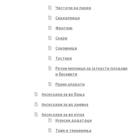
Чистачи на пареа
Сецкалници
Фритези
Скари
Соковници
Тостери
Рачни мелници за јаткасти плодови
и бисквити
Разни апарати
Аксесоари за во бања
Аксесоари за во дневна
Аксесоари за во кујна
Кујнски додатоци
Тави и тенџериња