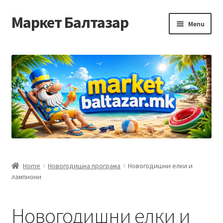
Маркет Балтазар
Skip
Skip
Menu
to
to
navigation
content
Home
Checkout
Homepage
Privacy Policy
Достава и начин на плаќање
Home
Новогодишна програма
Новогодишни елки и
лампиони
Контакт
Корисничка подршка
Новогодишни елки и