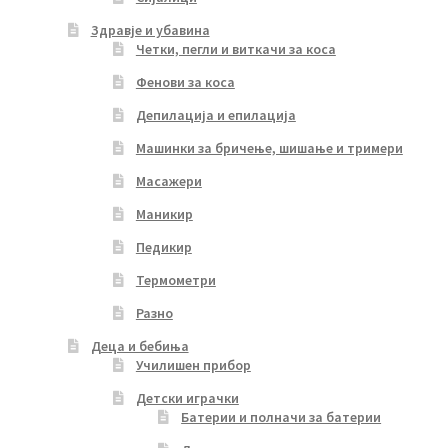
Здравје и убавина
Четки, пегли и виткачи за коса
Фенови за коса
Депилација и епилација
Машинки за бричење, шишање и тримери
Масажери
Маникир
Педикир
Термометри
Разно
Деца и бебиња
Училишен прибор
Детски играчки
Батерии и полначи за батерии