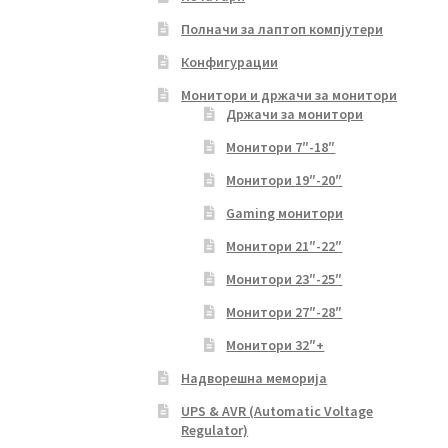
Полначи за лаптоп компјутери
Конфигурации
Монитори и држачи за монитори
Држачи за монитори
Монитори 7″-18″
Монитори 19″-20″
Gaming монитори
Монитори 21″-22″
Монитори 23″-25″
Монитори 27″-28″
Монитори 32″+
Надворешна меморија
UPS & AVR (Automatic Voltage
Regulator)