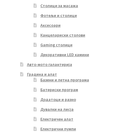
Столици за масажа
Фотељи и столици
Аксесоари
Канцелариски столови
Gaming столици
Декоративни LED камини
Авто-мото галантерија
Градина и алат
Базени и летна програма
Батериски програм
Додатоци и разно
Дувалки на лисја
Електричен алат
Електрични пумпи