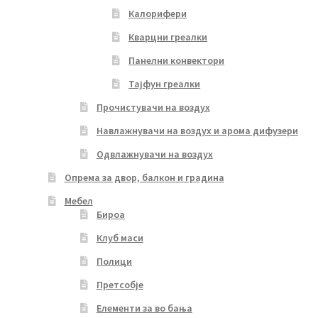
Калорифери
Кварцни греалки
Панелни конвектори
Тајфун греалки
Прочистувачи на воздух
Навлажнувачи на воздух и арома дифузери
Одвлажнувачи на воздух
Опрема за двор, балкон и градина
Мебел
Бироа
Клуб маси
Полици
Претсобје
Елементи за во бања