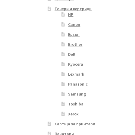
Тонери и кертриџи
HP
Canon
Epson
Brother
Dell
Kyocera
Lexmark
Panasonic
Samsung
Toshiba
Xerox
Хартија за принтери
Печатари