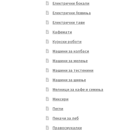
Електрични бокали
Електрични ѓезвиња
Електрични тави
Кафемати
Кујнски роботи
Машини за колбаси
Машини за мелење
Машини за тестенини
Машини за шиење
Мелници за кафе и семиња
Миксери
Пегли
Пекачи за леб
Правосмукалки