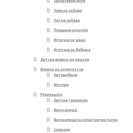
Друштвени игри
Зимска забава
Летна забава
Плишани играчки
Играчки за деца
Играчки за бебиња
Детски возила на педали
Возила на акумулатор
Автомобили
Мотори
Рекреација
Детски трицикли
Велосипеди
Велосипеди на електричен погон
Скироли