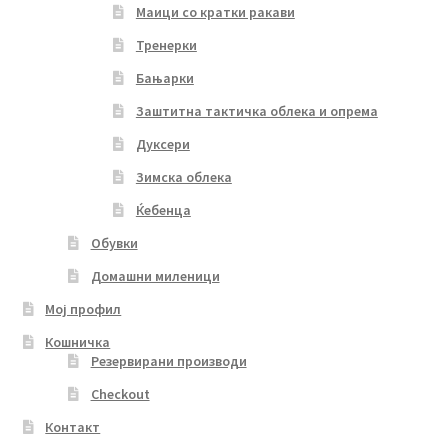
Маици со кратки ракави
Тренерки
Бањарки
Заштитна тактичка облека и опрема
Дуксери
Зимска облека
Ќебенца
Обувки
Домашни миленици
Мој профил
Кошничка
Резервирани производи
Checkout
Контакт