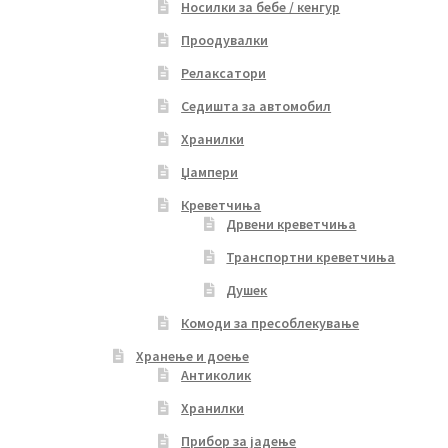
Носилки за бебе / кенгур
Проодувалки
Релаксатори
Седишта за автомобил
Хранилки
Џампери
Креветчиња
Дрвени креветчиња
Транспортни креветчиња
Душек
Комоди за пресоблекување
Хранење и доење
Антиколик
Хранилки
Прибор за јадење