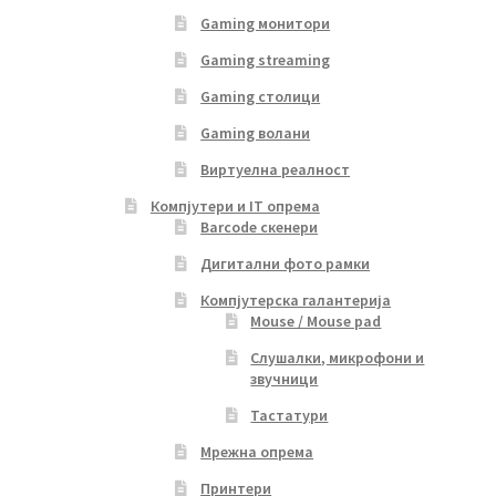
Gaming монитори
Gaming streaming
Gaming столици
Gaming волани
Виртуелна реалност
Компјутери и IT опрема
Barcode скенери
Дигитални фото рамки
Компјутерска галантерија
Mouse / Mouse pad
Слушалки, микрофони и
звучници
Тастатури
Мрежна опрема
Принтери