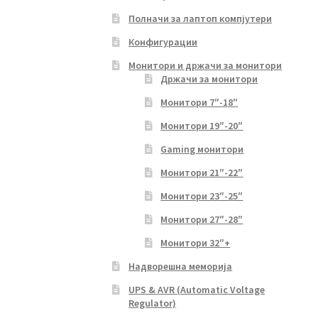
Полначи за лаптоп компјутери
Конфигурации
Монитори и држачи за монитори
Држачи за монитори
Монитори 7″-18″
Монитори 19″-20″
Gaming монитори
Монитори 21″-22″
Монитори 23″-25″
Монитори 27″-28″
Монитори 32″+
Надворешна меморија
UPS & AVR (Automatic Voltage
Regulator)