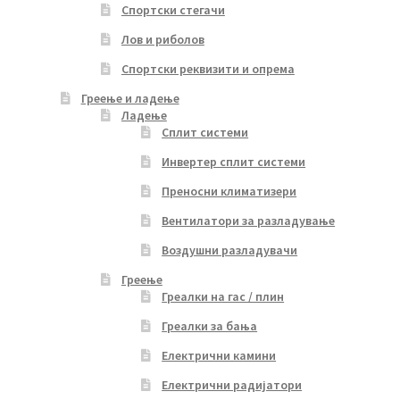
Спортски стегачи
Лов и риболов
Спортски реквизити и опрема
Греење и ладење
Ладење
Сплит системи
Инвертер сплит системи
Преносни климатизери
Вентилатори за разладување
Воздушни разладувачи
Греење
Греалки на гас / плин
Греалки за бања
Електрични камини
Електрични радијатори