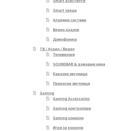
Smart асистенти
Smart уреди
Алармни системи
Видео надзор
Домофонија
ТВ / Аудио / Видео
Телевизори
SOUNDBAR & домашни кина
Караоке звучници
Преносни звучници
Gaming
Gaming Accessories
Gaming контролери
Gaming конзоли
Игри за конзоли