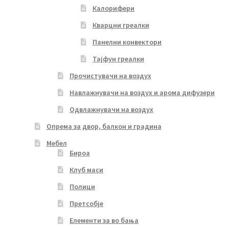
Калорифери
Кварцни греалки
Панелни конвектори
Тајфун греалки
Прочистувачи на воздух
Навлажнувачи на воздух и арома дифузери
Одвлажнувачи на воздух
Опрема за двор, балкон и градина
Мебел
Бироа
Клуб маси
Полици
Претсобје
Елементи за во бања