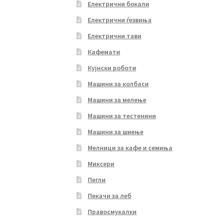
Електрични бокали
Електрични ѓезвиња
Електрични тави
Кафемати
Кујнски роботи
Машини за колбаси
Машини за мелење
Машини за тестенини
Машини за шиење
Мелници за кафе и семиња
Миксери
Пегли
Пекачи за леб
Правосмукалки