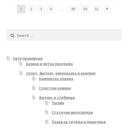
latest
1
2
3
4
…
49
50
51
Search
for:
Сите производи
Базени и летна програма
Спорт, фитнес, рекреација и кампинг
Камперска опрема
Спортски камери
Фитнес и слабеење
Тегови
Статични велосипеди
Траки за трчање и пешачење