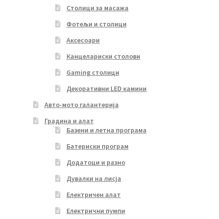
Столици за масажа
Фотељи и столици
Аксесоари
Канцелариски столови
Gaming столици
Декоративни LED камини
Авто-мото галантерија
Градина и алат
Базени и летна програма
Батериски програм
Додатоци и разно
Дувалки на лисја
Електричен алат
Електрични пумпи