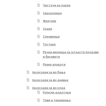
Чистачи на пареа
Сецкалници
Фритези
Скари
Соковници
Тостери
Рачни мелници за јаткасти плодови
и бисквити
Разни апарати
Аксесоари за во бања
Аксесоари за во дневна
Аксесоари за во кујна
Кујнски додатоци
Тави и тенџериња