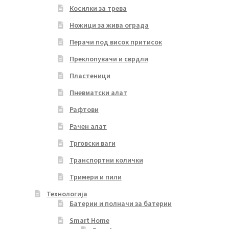
Косилки за трева
Ножици за жива ограда
Перачи под висок притисок
Преклопувачи и сврдли
Пластеници
Пневматски алат
Рафтови
Рачен алат
Трговски ваги
Транспортни колички
Тримери и пили
Технологија
Батерии и полначи за батерии
Smart Home