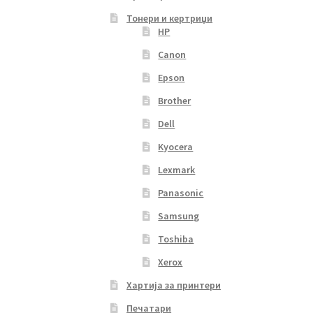
Тонери и кертриџи
HP
Canon
Epson
Brother
Dell
Kyocera
Lexmark
Panasonic
Samsung
Toshiba
Xerox
Хартија за принтери
Печатари