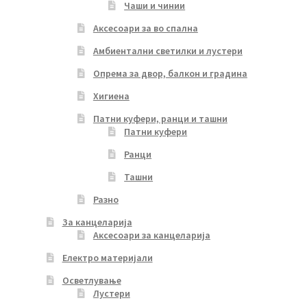
Чаши и чинии
Аксесоари за во спална
Амбиентални светилки и лустери
Опрема за двор, балкон и градина
Хигиена
Патни куфери, ранци и ташни
Патни куфери
Ранци
Ташни
Разно
За канцеларија
Аксесоари за канцеларија
Електро материјали
Осветлување
Лустери