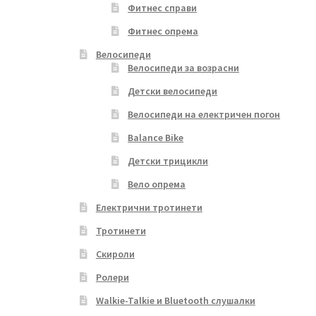
Фитнес справи
Фитнес опрема
Велосипеди
Велосипеди за возрасни
Детски велосипеди
Велосипеди на електричен погон
Balance Bike
Детски трицикли
Вело опрема
Електрични тротинети
Тротинети
Скироли
Ролери
Walkie-Talkie и Bluetooth слушалки