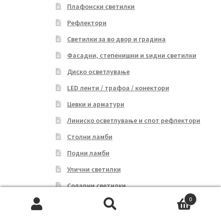
Плафонски светилки
Рефлектори
Светилки за во двор и градина
Фасадни, степенишни и ѕидни светилки
Диско осветлување
LED ленти / трафоа / конектори
Цевки и арматури
Линиско осветлување и спот рефлектори
Столни ламби
Подни ламби
Улични светилки
Соларни светилки
0
Батериски светилки
Search
Search
Сијалици