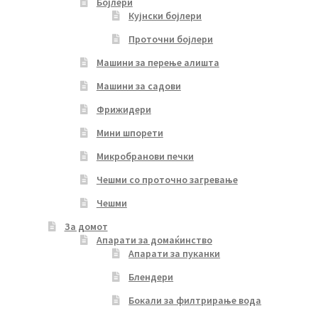
Бојлери
Кујнски бојлери
Проточни бојлери
Машини за перење алишта
Машини за садови
Фрижидери
Мини шпорети
Микробранови печки
Чешми со проточно загревање
Чешми
За домот
Апарати за домаќинство
Апарати за пуканки
Блендери
Бокали за филтрирање вода