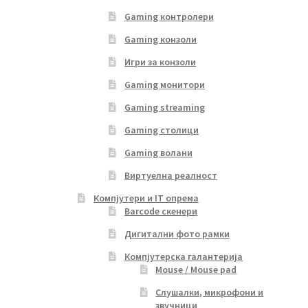
Gaming контролери
Gaming конзоли
Игри за конзоли
Gaming монитори
Gaming streaming
Gaming столици
Gaming волани
Виртуелна реалност
Компјутери и IT опрема
Barcode скенери
Дигитални фото рамки
Компјутерска галантерија
Mouse / Mouse pad
Слушалки, микрофони и
звучници