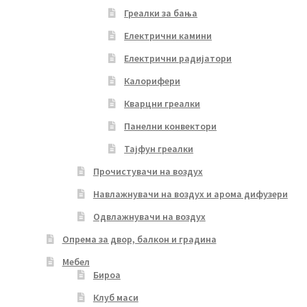
Греалки за бања
Електрични камини
Електрични радијатори
Калорифери
Кварцни греалки
Панелни конвектори
Тајфун греалки
Прочистувачи на воздух
Навлажнувачи на воздух и арома дифузери
Одвлажнувачи на воздух
Опрема за двор, балкон и градина
Мебел
Бироа
Клуб маси