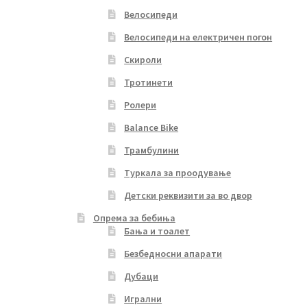
Велосипеди
Велосипеди на електричен погон
Скироли
Тротинети
Ролери
Balance Bike
Трамбулини
Туркала за проодување
Детски реквизити за во двор
Опрема за бебиња
Бања и тоалет
Безбедносни апарати
Дубаци
Игрални