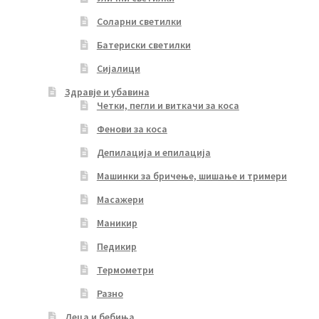
Соларни светилки
Батериски светилки
Сијалици
Здравје и убавина
Четки, пегли и виткачи за коса
Фенови за коса
Депилација и епилација
Машинки за бричење, шишање и тримери
Масажери
Маникир
Педикир
Термометри
Разно
Деца и бебиња