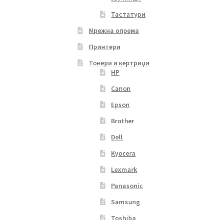
Тастатури
Мрежна опрема
Принтери
Тонери и кертриџи
HP
Canon
Epson
Brother
Dell
Kyocera
Lexmark
Panasonic
Samsung
Toshiba