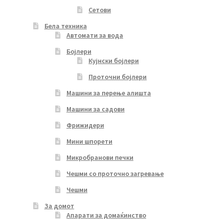
Сетови
Бела техника
Автомати за вода
Бојлери
Кујнски бојлери
Проточни бојлери
Машини за перење алишта
Машини за садови
Фрижидери
Мини шпорети
Микробранови печки
Чешми со проточно загревање
Чешми
За домот
Апарати за домаќинство