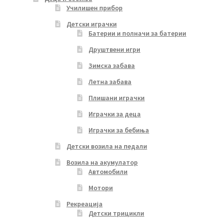
Училишен прибор
Детски играчки
Батерии и полначи за батерии
Друштвени игри
Зимска забава
Летна забава
Плишани играчки
Играчки за деца
Играчки за бебиња
Детски возила на педали
Возила на акумулатор
Автомобили
Мотори
Рекреација
Детски трицикли