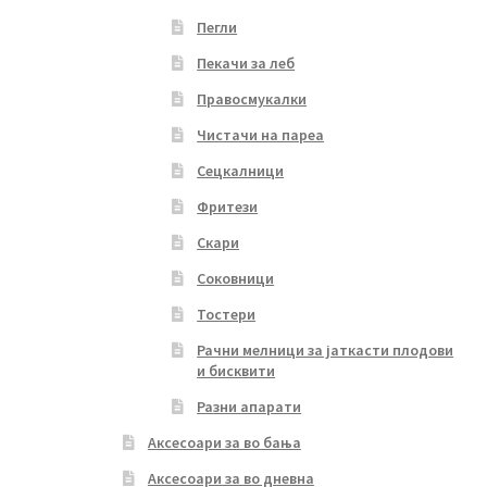
Пегли
Пекачи за леб
Правосмукалки
Чистачи на пареа
Сецкалници
Фритези
Скари
Соковници
Тостери
Рачни мелници за јаткасти плодови
и бисквити
Разни апарати
Аксесоари за во бања
Аксесоари за во дневна