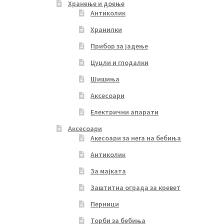
Хранење и доење
Антиколик
Хранилки
Прибор за јадење
Цуцли и глодалки
Шишиња
Аксесоари
Електрични апарати
Аксесоари
Акесоари за нега на бебиња
Антиколик
За мајката
Заштитна ограда за кревет
Перници
Торби за бебиња