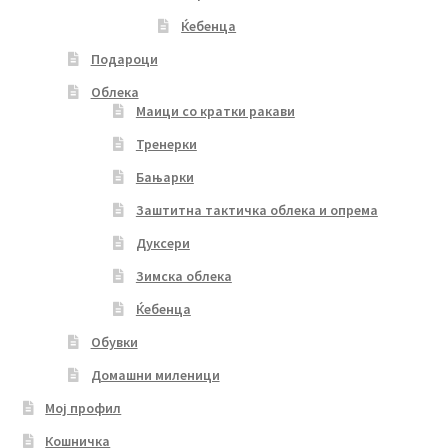
Ќебенца
Подароци
Облека
Маици со кратки ракави
Тренерки
Бањарки
Заштитна тактичка облека и опрема
Дуксери
Зимска облека
Ќебенца
Обувки
Домашни миленици
Мој профил
Кошничка