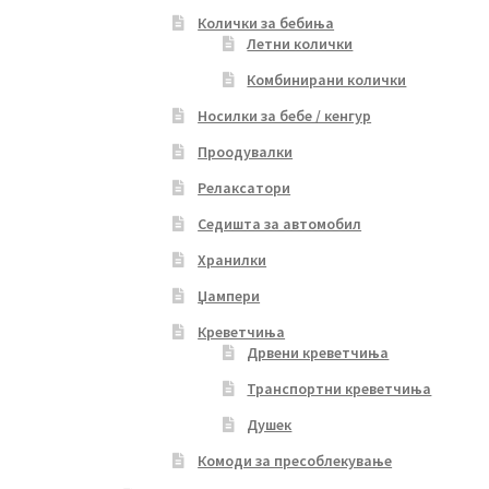
Колички за бебиња
Летни колички
Комбинирани колички
Носилки за бебе / кенгур
Проодувалки
Релаксатори
Седишта за автомобил
Хранилки
Џампери
Креветчиња
Дрвени креветчиња
Транспортни креветчиња
Душек
Комоди за пресоблекување