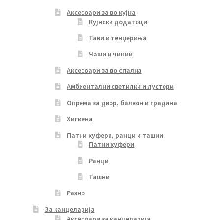
Аксесоари за во кујна
Кујнски додатоци
Тави и тенџериња
Чаши и чинии
Аксесоари за во спална
Амбиентални светилки и лустери
Опрема за двор, балкон и градина
Хигиена
Патни куфери, ранци и ташни
Патни куфери
Ранци
Ташни
Разно
За канцеларија
Аксесоари за канцеларија