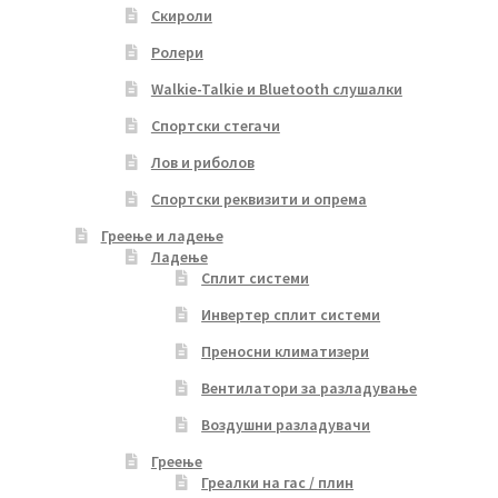
Скироли
Ролери
Walkie-Talkie и Bluetooth слушалки
Спортски стегачи
Лов и риболов
Спортски реквизити и опрема
Греење и ладење
Ладење
Сплит системи
Инвертер сплит системи
Преносни климатизери
Вентилатори за разладување
Воздушни разладувачи
Греење
Греалки на гас / плин