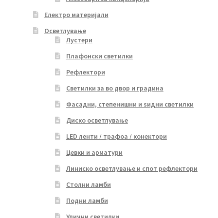
Електро материјали
Осветлување
Лустери
Плафонски светилки
Рефлектори
Светилки за во двор и градина
Фасадни, степенишни и ѕидни светилки
Диско осветлување
LED ленти / трафоа / конектори
Цевки и арматури
Линиско осветлување и спот рефлектори
Столни ламби
Подни ламби
Улични светилки