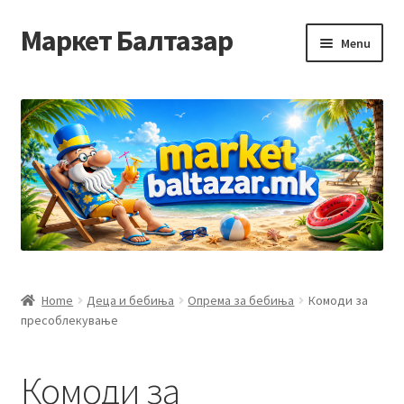
Маркет Балтазар
Skip
Skip
Menu
to
to
navigation
content
Home
Checkout
Homepage
Privacy Policy
Достава и начин на плаќање
Home
Деца и бебиња
Опрема за бебиња
Комоди за
пресоблекување
Контакт
Корисничка подршка
Комоди за