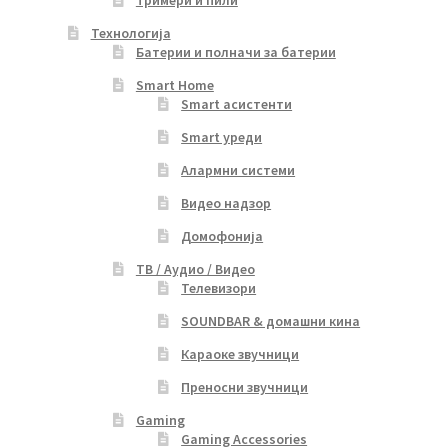
Тримери и пили
Технологија
Батерии и полначи за батерии
Smart Home
Smart асистенти
Smart уреди
Алармни системи
Видео надзор
Домофонија
ТВ / Аудио / Видео
Телевизори
SOUNDBAR & домашни кина
Караоке звучници
Преносни звучници
Gaming
Gaming Accessories