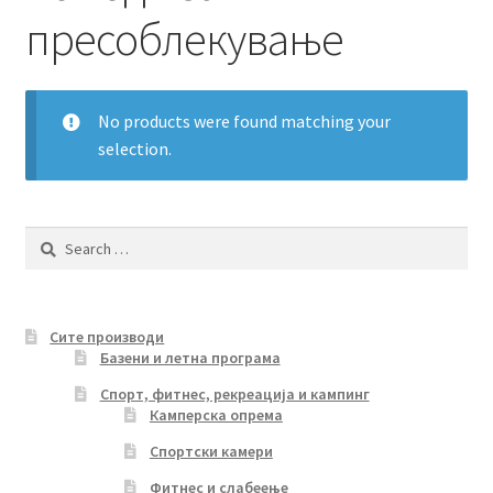
Кошничка
пресоблекување
Мој профил
No products were found matching your
Рекламации и замена на производ
selection.
Сите производи
Search
Услови за користење
for:
Сите производи
Базени и летна програма
Спорт, фитнес, рекреација и кампинг
Камперска опрема
Спортски камери
Фитнес и слабеење