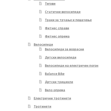
Тегови
Статични велосипеди
Траки за трчање и пешачење
Фитнес справи
Фитнес опрема
Велосипеди
Велосипеди за возрасни
Детски велосипеди
Велосипеди на електричен погон
Balance Bike
Детски трицикли
Вело опрема
Електрични тротинети
Тротинети