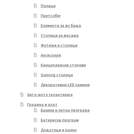
Полици
Претсобје
Елементи за во бања
Столици за масажа
Фотељи и столици
Аксесоари
Канцелариски столови
Gaming столици
Декоративни LED камини
Авто-мото галантерија
Градина и алат
Базени и летна програма
Батериски програм
Додатоци и разно