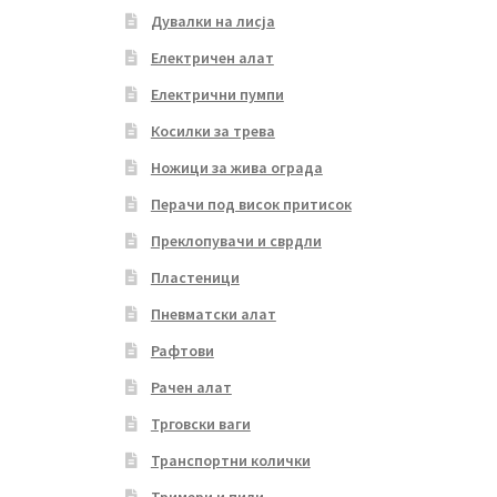
Дувалки на лисја
Електричен алат
Електрични пумпи
Косилки за трева
Ножици за жива ограда
Перачи под висок притисок
Преклопувачи и сврдли
Пластеници
Пневматски алат
Рафтови
Рачен алат
Трговски ваги
Транспортни колички