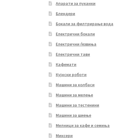
Апарати за пуканки
Блендери
Бокали за филтрирање вода
Електрични бокали
Електрични ѓезвиња
Електрични тави
Кафемати
Кујнски роботи
Машини за колбаси
Машини за мелење
Машини за тестенини
Машини за шиење
Мелници за кафе и семиња
Миксери