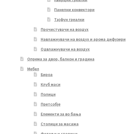
Панелни конвектори
Тајфун греалки
Прочистувачи на воздух
Навлажнувачи на воздух и арома дифузери
Одвлажнувачи на воздух
Опрема за двор, балкон и градина
Мебел
Бироа
Клуб маси
Полици
Претсобје
Елементи за во бања
Столици за масажа
Фотељи и столици