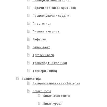
Перачи под висок притисок
Преклопувачи и сврдли
Пластеници
Пневматски алат
Рафтови
Рачен алат
Трговски ваги
Транспортни колички
Тримери и пили
Технологија
Батерии и полначи за батерии
Smart Home
Smart асистенти
Smart уреди