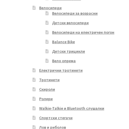
Велосипеди
Велосипеди за возрасни
Детски велосипеди
Велосипеди на електричен погон
Balance Bike
Детски трицикли
Вело опрема
Електрични тротинети
Тротинети
Скироли
Ролери
Walkie-Talkie и Bluetooth слушалки
Спортски стегачи
Лов и риболов