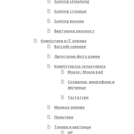
Gaming streaming
Gaming столици
Gaming волани
Виртуелна реалност
Компјутери и IT опрема
Barcode скенери
Дигитални фото рамки
Компјутерска галантерија
Mouse / Mouse pad
Слушалки, микрофони и
звучници
Тастатури
Мрежна опрема
Принтери
Тонери и кертриџи
HP