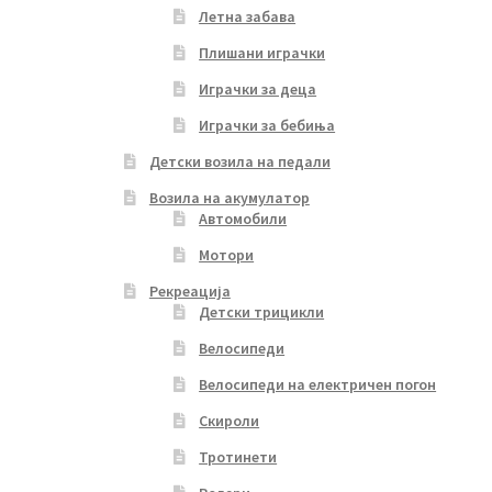
Летна забава
Плишани играчки
Играчки за деца
Играчки за бебиња
Детски возила на педали
Возила на акумулатор
Автомобили
Мотори
Рекреација
Детски трицикли
Велосипеди
Велосипеди на електричен погон
Скироли
Тротинети