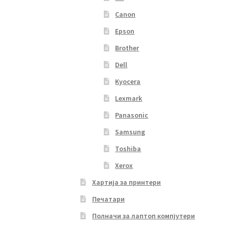
Canon
Epson
Brother
Dell
Kyocera
Lexmark
Panasonic
Samsung
Toshiba
Xerox
Хартија за принтери
Печатари
Полначи за лаптоп компјутери