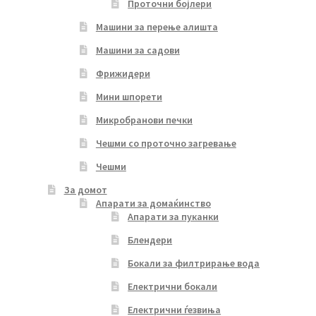
Проточни бојлери
Машини за перење алишта
Машини за садови
Фрижидери
Мини шпорети
Микробранови печки
Чешми со проточно загревање
Чешми
За домот
Апарати за домаќинство
Апарати за пуканки
Блендери
Бокали за филтрирање вода
Електрични бокали
Електрични ѓезвиња