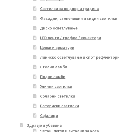
Светилки за во двор и градина
Фасадни, степенишни и ѕидни светилки
Диско осветлување
LED ленти / трафоа / конектори
Цевки и арматури
Линиско осветлување и спот рефлектори
Столни ламби
Подни ламби
Улични светилки
Соларни светилки
Батериски светилки
Сијалици
Здравје и убавина
Четки, пегли и виткачи за коса