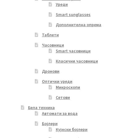
Уреди
Smart sunglasses
Дополнителна опрема
Таблети
Часовници
Smart часовници
Класични часовници
Дронови
Оптички уреди
Микроскопи
Сетови
Бела техника
Автомати за вода
Бојлери
Кујнски бојлери