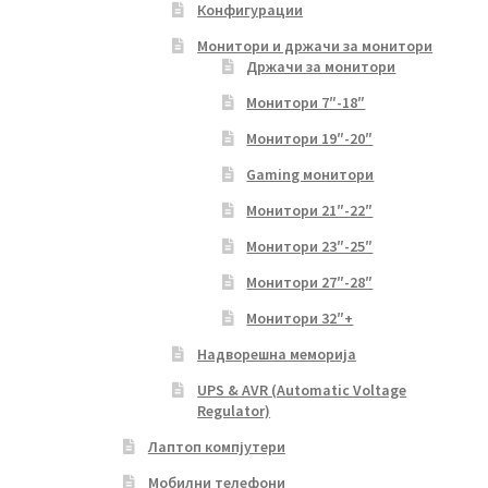
Конфигурации
Монитори и држачи за монитори
Држачи за монитори
Монитори 7″-18″
Монитори 19″-20″
Gaming монитори
Монитори 21″-22″
Монитори 23″-25″
Монитори 27″-28″
Монитори 32″+
Надворешна меморија
UPS & AVR (Automatic Voltage
Regulator)
Лаптоп компјутери
Мобилни телефони