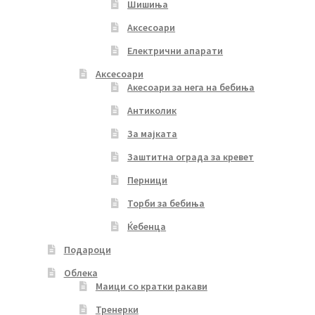
Шишиња
Аксесоари
Електрични апарати
Аксесоари
Акесоари за нега на бебиња
Антиколик
За мајката
Заштитна ограда за кревет
Перници
Торби за бебиња
Ќебенца
Подароци
Облека
Маици со кратки ракави
Тренерки