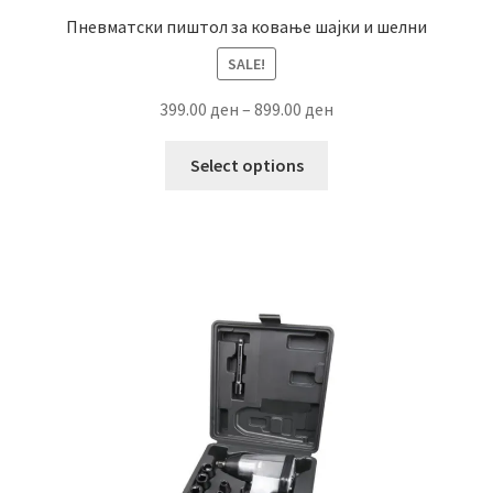
Пневматски пиштол за ковање шајки и шелни
SALE!
Price
399.00
ден
–
899.00
ден
range:
This
399.00 ден
Select options
product
through
has
899.00 ден
multiple
variants.
The
options
may
be
chosen
on
the
product