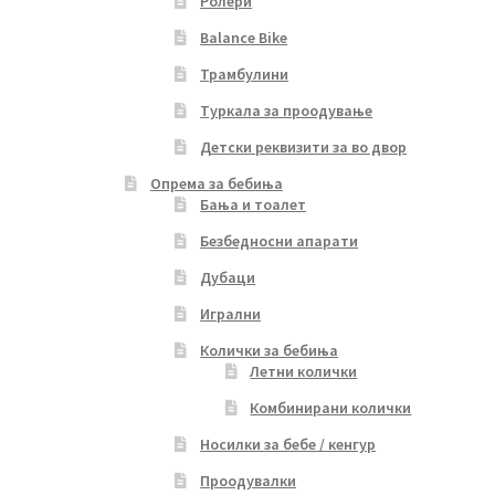
Ролери
Balance Bike
Трамбулини
Туркала за проодување
Детски реквизити за во двор
Опрема за бебиња
Бања и тоалет
Безбедносни апарати
Дубаци
Игрални
Колички за бебиња
Летни колички
Комбинирани колички
Носилки за бебе / кенгур
Проодувалки