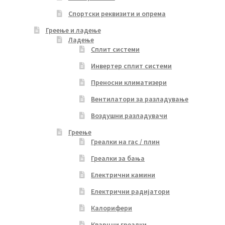
Спортски реквизити и опрема
Греење и ладење
Ладење
Сплит системи
Инвертер сплит системи
Преносни климатизери
Вентилатори за разладување
Воздушни разладувачи
Греење
Греалки на гас / плин
Греалки за бања
Електрични камини
Електрични радијатори
Калорифери
Кварцни греалки