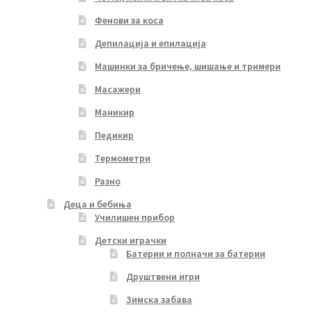
Фенови за коса
Депилација и епилација
Машинки за бричење, шишање и тримери
Масажери
Маникир
Педикир
Термометри
Разно
Деца и бебиња
Училишен прибор
Детски играчки
Батерии и полначи за батерии
Друштвени игри
Зимска забава