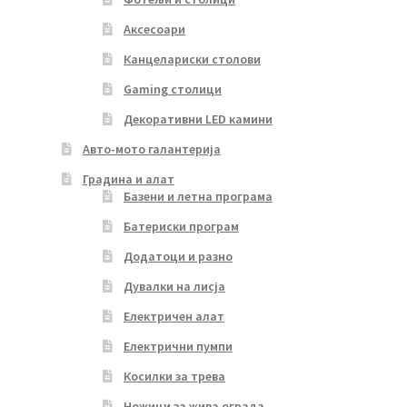
Аксесоари
Канцелариски столови
Gaming столици
Декоративни LED камини
Авто-мото галантерија
Градина и алат
Базени и летна програма
Батериски програм
Додатоци и разно
Дувалки на лисја
Електричен алат
Електрични пумпи
Косилки за трева
Ножици за жива ограда