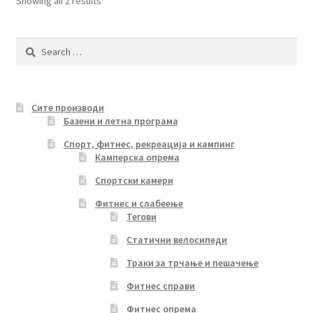
Sorted
Showing all 2 results
by
latest
Search
for:
Сите производи
Базени и летна програма
Спорт, фитнес, рекреација и кампинг
Камперска опрема
Спортски камери
Фитнес и слабеење
Тегови
Статични велосипеди
Траки за трчање и пешачење
Фитнес справи
Фитнес опрема