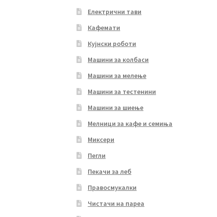
Електрични тави
Кафемати
Кујнски роботи
Машини за колбаси
Машини за мелење
Машини за тестенини
Машини за шиење
Мелници за кафе и семиња
Миксери
Пегли
Пекачи за леб
Правосмукалки
Чистачи на пареа