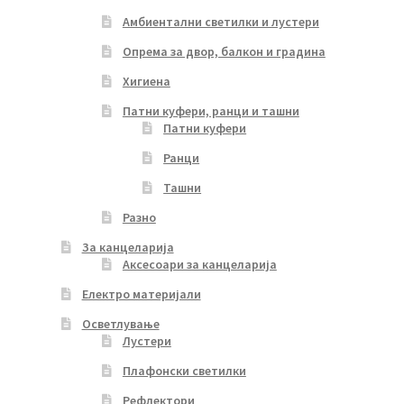
Амбиентални светилки и лустери
Опрема за двор, балкон и градина
Хигиена
Патни куфери, ранци и ташни
Патни куфери
Ранци
Ташни
Разно
За канцеларија
Аксесоари за канцеларија
Електро материјали
Осветлување
Лустери
Плафонски светилки
Рефлектори