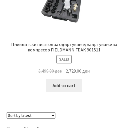
page
Пневматски пиштол за одвртување/навртување за
компресор FIELDMANN FDAK 901511
SALE!
Original
Current
3,499.00
ден
2,729.00
ден
price
price
was:
is:
Add to cart
3,499.00 ден.
2,729.00 ден.