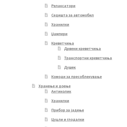
Релаксатори
Седишта за автомобил
Хранилки
Џампери
Креветчиња
Дрвени креветчиња
Транспортни креветчиња
Душек
Комоди за пресоблекување
Хранење и доење
Антиколик
Хранилки
Прибор за јадење
Цуцли и глодалки