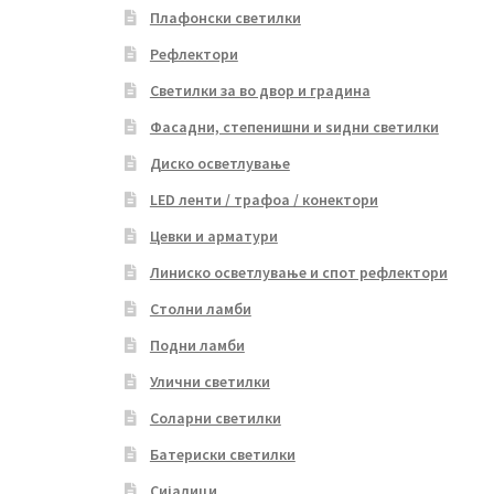
Плафонски светилки
Рефлектори
Светилки за во двор и градина
Фасадни, степенишни и ѕидни светилки
Диско осветлување
LED ленти / трафоа / конектори
Цевки и арматури
Линиско осветлување и спот рефлектори
Столни ламби
Подни ламби
Улични светилки
Соларни светилки
Батериски светилки
Сијалици