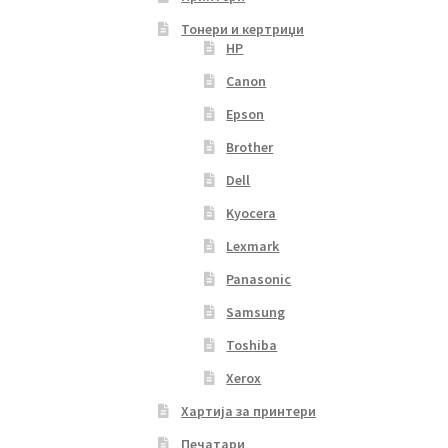
Тонери и кертриџи
HP
Canon
Epson
Brother
Dell
Kyocera
Lexmark
Panasonic
Samsung
Toshiba
Xerox
Хартија за принтери
Печатари