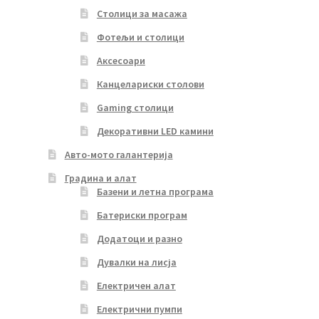
Столици за масажа
Фотељи и столици
Аксесоари
Канцелариски столови
Gaming столици
Декоративни LED камини
Авто-мото галантерија
Градина и алат
Базени и летна програма
Батериски програм
Додатоци и разно
Дувалки на лисја
Електричен алат
Електрични пумпи