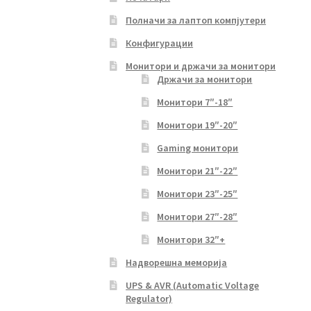
Полначи за лаптоп компјутери
Конфигурации
Монитори и држачи за монитори
Држачи за монитори
Монитори 7″-18″
Монитори 19″-20″
Gaming монитори
Монитори 21″-22″
Монитори 23″-25″
Монитори 27″-28″
Монитори 32″+
Надворешна меморија
UPS & AVR (Automatic Voltage
Regulator)