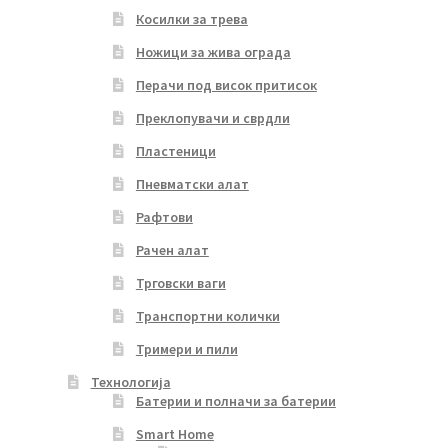
Косилки за трева
Ножици за жива ограда
Перачи под висок притисок
Преклопувачи и сврдли
Пластеници
Пневматски алат
Рафтови
Рачен алат
Трговски ваги
Транспортни колички
Тримери и пили
Технологија
Батерии и полначи за батерии
Smart Home