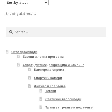
Sorted
Showing all 9 results
by
latest
Search
for:
Сите производи
Базени и летна програма
Спорт, фитнес, рекреација и кампинг
Камперска опрема
Спортски камери
Фитнес и слабеење
Тегови
Статични велосипеди
Траки за трчање и пешачење