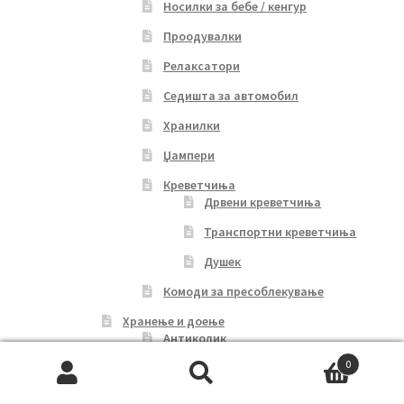
Носилки за бебе / кенгур
Проодувалки
Релаксатори
Седишта за автомобил
Хранилки
Џампери
Креветчиња
Дрвени креветчиња
Транспортни креветчиња
Душек
Комоди за пресоблекување
Хранење и доење
Антиколик
0
Хранилки
Search
Search
Прибор за јадење