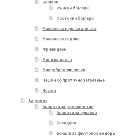
Бојлери
Кујнски бојлери
Проточни бојлери
Машини за перење алишта
Машини за садови
Фрижидери
Мини шпорети
Микробранови печки
Чешми со проточно загревање
Чешми
За домот
Апарати за домаќинство
Апарати за пуканки
Блендери
Бокали за филтрирање вода