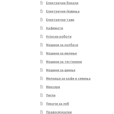
Електрични бокали
Електрични ѓезвиња
Електрични тави
Кафемати
Кујнски роботи
Машини за колбаси
Машини за мелење
Машини за тестенини
Машини за шиење
Мелници за кафе и семиња
Миксери
Пегли
Пекачи за леб
Правосмукалки