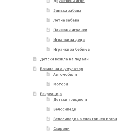
Друштвени игри
Зимска забава
Летна забава
Плишани играчки
Играчки за деца
Играчки за бебиња
Детски возила на педали
Возила на акумулатор
Автомобили
Мотори
Рекреација
Детски трицикли
Велосипеди
Велосипеди на електричен погон
Скироли