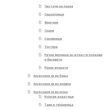
Чистачи на пареа
Сецкалници
Фритези
Скари
Соковници
Тостери
Рачни мелници за јаткасти плодови
и бисквити
Разни апарати
Аксесоари за во бања
Аксесоари за во дневна
Аксесоари за во кујна
Кујнски додатоци
Тави и тенџериња