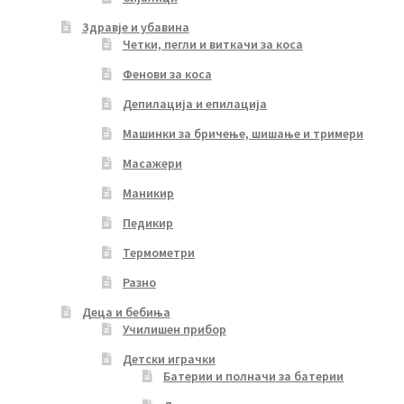
Здравје и убавина
Четки, пегли и виткачи за коса
Фенови за коса
Депилација и епилација
Машинки за бричење, шишање и тримери
Масажери
Маникир
Педикир
Термометри
Разно
Деца и бебиња
Училишен прибор
Детски играчки
Батерии и полначи за батерии