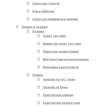
Спортски стегачи
Лов и риболов
Спортски реквизити и опрема
Греење и ладење
Ладење
Сплит системи
Инвертер сплит системи
Преносни климатизери
Вентилатори за разладување
Воздушни разладувачи
Греење
Греалки на гас / плин
Греалки за бања
Електрични камини
Електрични радијатори