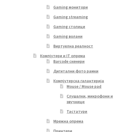
Gaming монитори
Gaming streaming
Gaming столици
Gaming волани
Виртуелна реалност
Компјутери и IT опрема
Barcode скенери
Дигитални фото рамки
Компјутерска галантерија
Mouse / Mouse pad
Слушалки, микрофони и
звучници
Тастатури
Мрежна опрема
Принтери