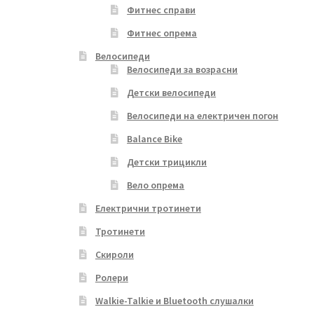
Фитнес справи
Фитнес опрема
Велосипеди
Велосипеди за возрасни
Детски велосипеди
Велосипеди на електричен погон
Balance Bike
Детски трицикли
Вело опрема
Електрични тротинети
Тротинети
Скироли
Ролери
Walkie-Talkie и Bluetooth слушалки