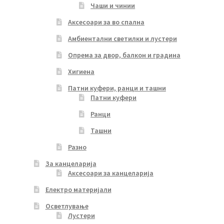
Чаши и чинии
Аксесоари за во спална
Амбиентални светилки и лустери
Опрема за двор, балкон и градина
Хигиена
Патни куфери, ранци и ташни
Патни куфери
Ранци
Ташни
Разно
За канцеларија
Аксесоари за канцеларија
Електро материјали
Осветлување
Лустери