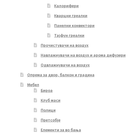
Калорифери
Кварцни греалки
Панелни конвектори
Тајфун греалки
Прочистувачи на воздух
Навлажнувачи на воздух и арома дифузери
Одвлажнувачи на воздух
Опрема за двор, балкон и градина
Мебел
Бироа
Клуб маси
Полици
Претсобје
Елементи за во бања