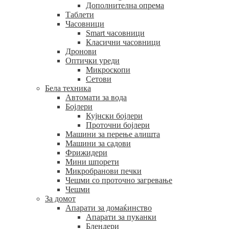
Дополнителна опрема
Таблети
Часовници
Smart часовници
Класични часовници
Дронови
Оптички уреди
Микроскопи
Сетови
Бела техника
Автомати за вода
Бојлери
Кујнски бојлери
Проточни бојлери
Машини за перење алишта
Машини за садови
Фрижидери
Мини шпорети
Микробранови печки
Чешми со проточно загревање
Чешми
За домот
Апарати за домаќинство
Апарати за пуканки
Блендери