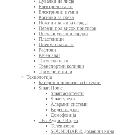
Дувалки на лисја
Електричен алат
Електрични пумпи
Косилки за трева
Ножици за жива ограда
Перачи под висок притисок
Преклопувачи и сврдли
Пластеници
Пневматски алат
Рафтови
Рачен алат
Трговски ваги
Транспортни колички
Тримери и пили
Технологија
Батерии и полначи за батерии
Smart Home
Smart асистенти
Smart уреди
Алармни системи
Видео надзор
Домофонија
ТВ / Аудио / Видео
Телевизори
SOUNDBAR & домашни кина