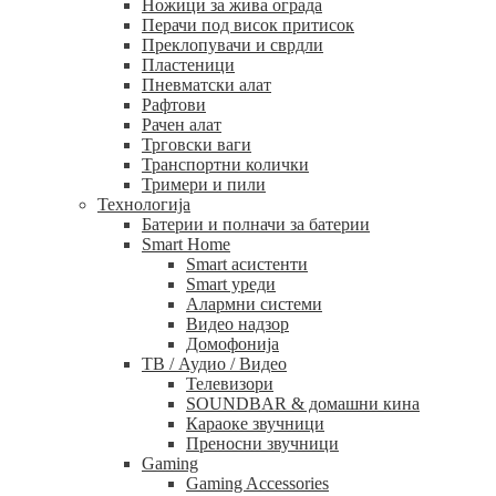
Ножици за жива ограда
Перачи под висок притисок
Преклопувачи и сврдли
Пластеници
Пневматски алат
Рафтови
Рачен алат
Трговски ваги
Транспортни колички
Тримери и пили
Технологија
Батерии и полначи за батерии
Smart Home
Smart асистенти
Smart уреди
Алармни системи
Видео надзор
Домофонија
ТВ / Аудио / Видео
Телевизори
SOUNDBAR & домашни кина
Караоке звучници
Преносни звучници
Gaming
Gaming Accessories