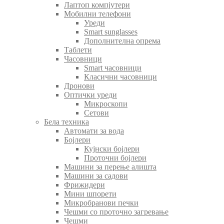
Лаптоп компјутери
Мобилни телефони
Уреди
Smart sunglasses
Дополнителна опрема
Таблети
Часовници
Smart часовници
Класични часовници
Дронови
Оптички уреди
Микроскопи
Сетови
Бела техника
Автомати за вода
Бојлери
Кујнски бојлери
Проточни бојлери
Машини за перење алишта
Машини за садови
Фрижидери
Мини шпорети
Микробранови печки
Чешми со проточно загревање
Чешми