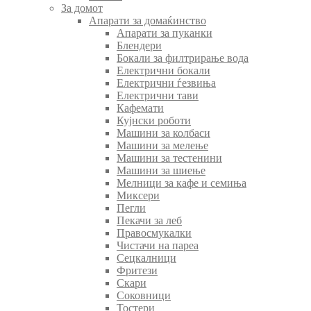
За домот
Апарати за домаќинство
Апарати за пуканки
Блендери
Бокали за филтрирање вода
Електрични бокали
Електрични ѓезвиња
Електрични тави
Кафемати
Кујнски роботи
Машини за колбаси
Машини за мелење
Машини за тестенини
Машини за шиење
Мелници за кафе и семиња
Миксери
Пегли
Пекачи за леб
Правосмукалки
Чистачи на пареа
Сецкалници
Фритези
Скари
Соковници
Тостери