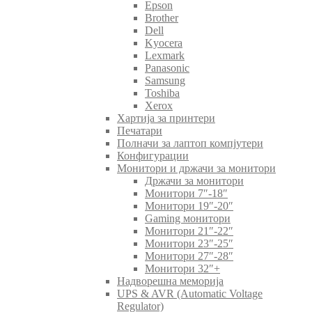
Epson
Brother
Dell
Kyocera
Lexmark
Panasonic
Samsung
Toshiba
Xerox
Хартија за принтери
Печатари
Полначи за лаптоп компјутери
Конфигурации
Монитори и држачи за монитори
Држачи за монитори
Монитори 7″-18″
Монитори 19″-20″
Gaming монитори
Монитори 21″-22″
Монитори 23″-25″
Монитори 27″-28″
Монитори 32″+
Надворешна меморија
UPS & AVR (Automatic Voltage
Regulator)