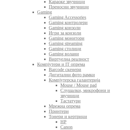
Караоке звучници
Преносни звучници
Gaming
Gaming Accessories
Gaming контролери
Gaming конзоли
Игри за конзоли
Gaming монитори
Gaming streaming
Gaming столици
Gaming волани
Виртуелна реалност
Компјутери и IT опрема
Barcode скенери
Дигитални фото рамки
Компјутерска галантерија
Mouse / Mouse pad
Слушалки, микрофони и
звучници
Тастатури
Мрежна опрема
Принтери
Тонери и кертриџи
HP
Canon