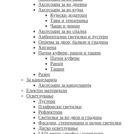
Аксесоари за во дневна
Аксесоари за во кујна
Кујнски додатоци
Тави и тенџериња
Чаши и чинии
Аксесоари за во спална
Амбиентални светилки и лустери
Опрема за двор, балкон и градина
Хигиена
Патни куфери, ранци и ташни
Патни куфери
Ранци
Ташни
Разно
За канцеларија
Аксесоари за канцеларија
Електро материјали
Осветлување
Лустери
Плафонски светилки
Рефлектори
Светилки за во двор и градина
Фасадни, степенишни и ѕидни светилки
Диско осветлување
LED ленти / трафоа / конектори