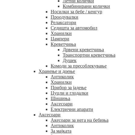
Летни колички
Комбинирани колички
Носилки за бебе / кенгур
Проодувалки
Релаксатори
Седишта за автомобил
Хранилки
Џампери
Креветчиња
Дрвени креветчиња
Транспортни креветчиња
Душек
Комоди за пресоблекување
Хранење и доење
Антиколик
Хранилки
Прибор за јадење
Цуцли и глодалки
Шишиња
Аксесоари
Електрични апарати
Аксесоари
Акесоари за нега на бебиња
Антиколик
За мајката