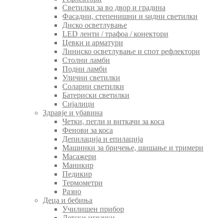
Светилки за во двор и градина
Фасадни, степенишни и ѕидни светилки
Диско осветлување
LED ленти / трафоа / конектори
Цевки и арматури
Линиско осветлување и спот рефлектори
Столни ламби
Подни ламби
Улични светилки
Соларни светилки
Батериски светилки
Сијалици
Здравје и убавина
Четки, пегли и виткачи за коса
Фенови за коса
Депилација и епилација
Машинки за бричење, шишање и тримери
Масажери
Маникир
Педикир
Термометри
Разно
Деца и бебиња
Училишен прибор
Детски играчки