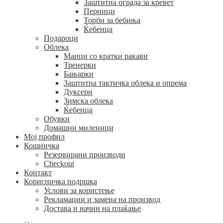
Заштитна ограда за кревет
Перници
Торби за бебиња
Ќебенца
Подароци
Облека
Маици со кратки ракави
Тренерки
Бањарки
Заштитна тактичка облека и опрема
Дуксери
Зимска облека
Ќебенца
Обувки
Домашни миленици
Мој профил
Кошничка
Резервирани производи
Checkout
Контакт
Корисничка подршка
Услови за користење
Рекламации и замена на производ
Достава и начин на плаќање