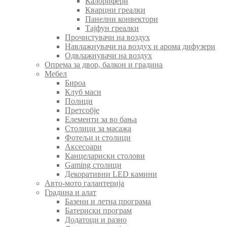
Калорифери
Кварцни греалки
Панелни конвектори
Тајфун греалки
Прочистувачи на воздух
Навлажнувачи на воздух и арома дифузери
Одвлажнувачи на воздух
Опрема за двор, балкон и градина
Мебел
Бироа
Клуб маси
Полици
Претсобје
Елементи за во бања
Столици за масажа
Фотељи и столици
Аксесоари
Канцелариски столови
Gaming столици
Декоративни LED камини
Авто-мото галантерија
Градина и алат
Базени и летна програма
Батериски програм
Додатоци и разно