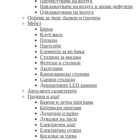
Прочистувачи на воздух
Навлажнувачи на воздух и арома дифузери
Одвлажнувачи на воздух
Опрема за двор, балкон и градина
Мебел
Бироа
Клуб маси
Полици
Претсобје
Елементи за во бања
Столици за масажа
Фотељи и столици
Аксесоари
Канцелариски столови
Gaming столици
Декоративни LED камини
Авто-мото галантерија
Градина и алат
Базени и летна програма
Батериски програм
Додатоци и разно
Дувалки на лисја
Електричен алат
Електрични пумпи
Косилки за трева