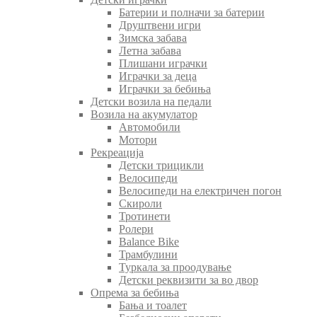
Батерии и полначи за батерии
Друштвени игри
Зимска забава
Летна забава
Плишани играчки
Играчки за деца
Играчки за бебиња
Детски возила на педали
Возила на акумулатор
Автомобили
Мотори
Рекреација
Детски трицикли
Велосипеди
Велосипеди на електричен погон
Скироли
Тротинети
Ролери
Balance Bike
Трамбулини
Туркала за проодување
Детски реквизити за во двор
Опрема за бебиња
Бања и тоалет