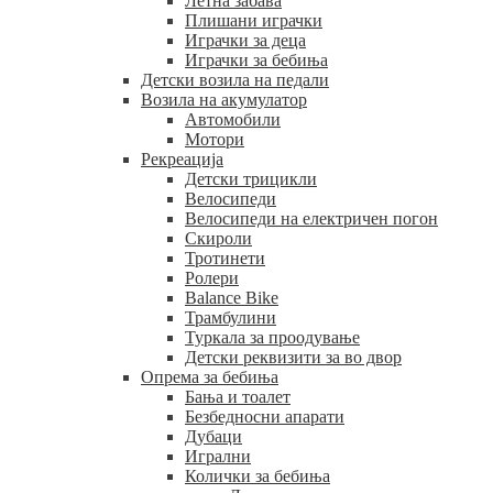
Летна забава
Плишани играчки
Играчки за деца
Играчки за бебиња
Детски возила на педали
Возила на акумулатор
Автомобили
Мотори
Рекреација
Детски трицикли
Велосипеди
Велосипеди на електричен погон
Скироли
Тротинети
Ролери
Balance Bike
Трамбулини
Туркала за проодување
Детски реквизити за во двор
Опрема за бебиња
Бања и тоалет
Безбедносни апарати
Дубаци
Игрални
Колички за бебиња