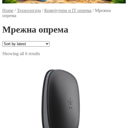
Home
/
Технологија
/
Компјутери и IT опрема
/
Мрежна
опрема
Мрежна опрема
Sorted
Showing all 6 results
by
latest