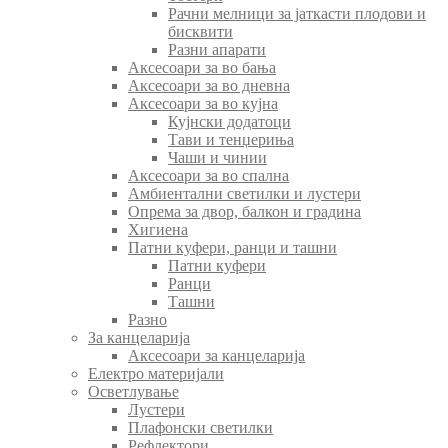
Рачни мелници за јаткасти плодови и
бисквити
Разни апарати
Аксесоари за во бања
Аксесоари за во дневна
Аксесоари за во кујна
Кујнски додатоци
Тави и тенџериња
Чаши и чинии
Аксесоари за во спална
Амбиентални светилки и лустери
Опрема за двор, балкон и градина
Хигиена
Патни куфери, ранци и ташни
Патни куфери
Ранци
Ташни
Разно
За канцеларија
Аксесоари за канцеларија
Електро материјали
Осветлување
Лустери
Плафонски светилки
Рефлектори