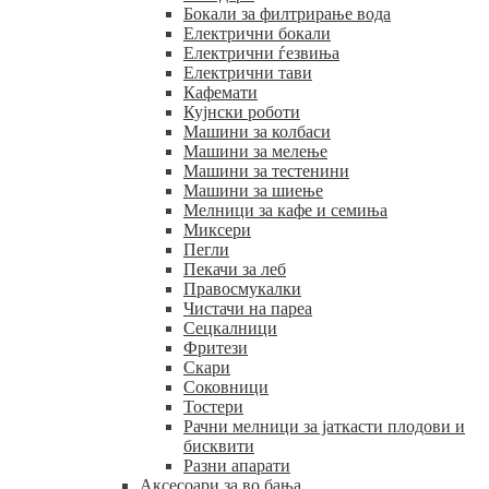
Бокали за филтрирање вода
Електрични бокали
Електрични ѓезвиња
Електрични тави
Кафемати
Кујнски роботи
Машини за колбаси
Машини за мелење
Машини за тестенини
Машини за шиење
Мелници за кафе и семиња
Миксери
Пегли
Пекачи за леб
Правосмукалки
Чистачи на пареа
Сецкалници
Фритези
Скари
Соковници
Тостери
Рачни мелници за јаткасти плодови и
бисквити
Разни апарати
Аксесоари за во бања