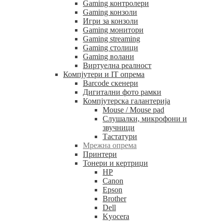
Gaming контролери
Gaming конзоли
Игри за конзоли
Gaming монитори
Gaming streaming
Gaming столици
Gaming волани
Виртуелна реалност
Компјутери и IT опрема
Barcode скенери
Дигитални фото рамки
Компјутерска галантерија
Mouse / Mouse pad
Слушалки, микрофони и
звучници
Тастатури
Мрежна опрема
Принтери
Тонери и кертриџи
HP
Canon
Epson
Brother
Dell
Kyocera