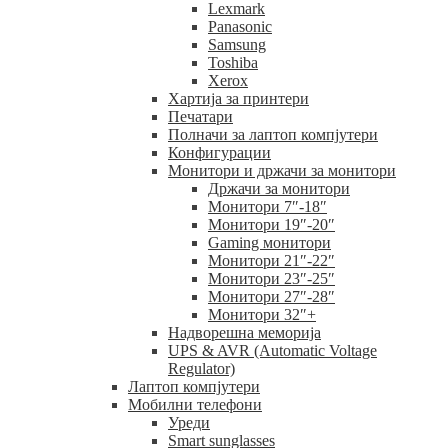
Lexmark
Panasonic
Samsung
Toshiba
Xerox
Хартија за принтери
Печатари
Полначи за лаптоп компјутери
Конфигурации
Монитори и држачи за монитори
Држачи за монитори
Монитори 7″-18″
Монитори 19″-20″
Gaming монитори
Монитори 21″-22″
Монитори 23″-25″
Монитори 27″-28″
Монитори 32″+
Надворешна меморија
UPS & AVR (Automatic Voltage
Regulator)
Лаптоп компјутери
Мобилни телефони
Уреди
Smart sunglasses