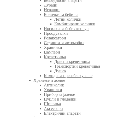
Безбедносни апарати
Дубаци
Игрални
Колички за бебиња
Летни колички
Комбинирани колички
Носилки за бебе / кенгур
Проодувалки
Релаксатори
Седишта за автомобил
Хранилки
Џампери
Креветчиња
Дрвени креветчиња
Транспортни креветчиња
Душек
Комоди за пресоблекување
Хранење и доење
Антиколик
Хранилки
Прибор за јадење
Цуцли и глодалки
Шишиња
Аксесоари
Електрични апарати