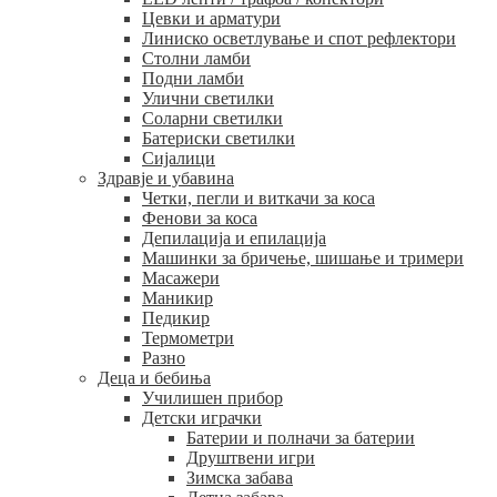
Цевки и арматури
Линиско осветлување и спот рефлектори
Столни ламби
Подни ламби
Улични светилки
Соларни светилки
Батериски светилки
Сијалици
Здравје и убавина
Четки, пегли и виткачи за коса
Фенови за коса
Депилација и епилација
Машинки за бричење, шишање и тримери
Масажери
Маникир
Педикир
Термометри
Разно
Деца и бебиња
Училишен прибор
Детски играчки
Батерии и полначи за батерии
Друштвени игри
Зимска забава