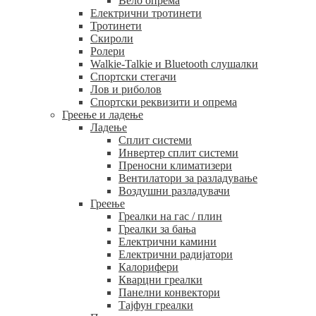
Вело опрема
Електрични тротинети
Тротинети
Скироли
Ролери
Walkie-Talkie и Bluetooth слушалки
Спортски стегачи
Лов и риболов
Спортски реквизити и опрема
Греење и ладење
Ладење
Сплит системи
Инвертер сплит системи
Преносни климатизери
Вентилатори за разладување
Воздушни разладувачи
Греење
Греалки на гас / плин
Греалки за бања
Електрични камини
Електрични радијатори
Калорифери
Кварцни греалки
Панелни конвектори
Тајфун греалки