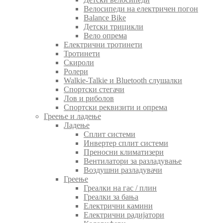
Велосипеди на електричен погон
Balance Bike
Детски трицикли
Вело опрема
Електрични тротинети
Тротинети
Скироли
Ролери
Walkie-Talkie и Bluetooth слушалки
Спортски стегачи
Лов и риболов
Спортски реквизити и опрема
Греење и ладење
Ладење
Сплит системи
Инвертер сплит системи
Преносни климатизери
Вентилатори за разладување
Воздушни разладувачи
Греење
Греалки на гас / плин
Греалки за бања
Електрични камини
Електрични радијатори