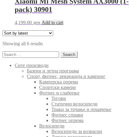
Xiaomi Mi Mesh System AX3000 (1-
pack) 30901
4,199.00
ден
Add to cart
Sorted
Showing all 6 results
by
Search
latest
for:
Сите производи
Базени и летна програма
Спорт, фитнес, рекреација и кампинг
Камперска опрема
Спортски камери
Фитнес и слабеење
Тегови
Статични велосипеди
Траки за трчање и пешачење
Фитнес справи
Фитнес опрема
Велосипеди
Велосипеди за возрасни
Детски велосипеди