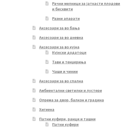
Рачни мелници за јаткасти плодови
и бисквити
Разни апарати
Аксесоари за во бања
Аксесоари за во дневна
Аксесоари за во кујна
Кујнски додатоци
Тави и тенџериња
Чаши и чинии
Аксесоари за во спална
Амбиентални светилки и лустери
Опрема за двор, балкон и градина
Хигиена
Патни куфери, ранци и ташни
Патни куфери