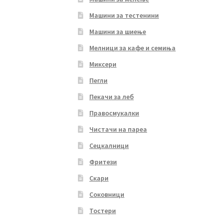
Машини за тестенини
Машини за шиење
Мелници за кафе и семиња
Миксери
Пегли
Пекачи за леб
Правосмукалки
Чистачи на пареа
Сецкалници
Фритези
Скари
Соковници
Тостери