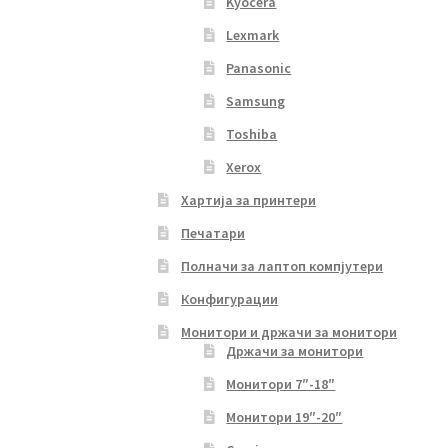
Kyocera
Lexmark
Panasonic
Samsung
Toshiba
Xerox
Хартија за принтери
Печатари
Полначи за лаптоп компјутери
Конфигурации
Монитори и држачи за монитори
Држачи за монитори
Монитори 7″-18″
Монитори 19″-20″