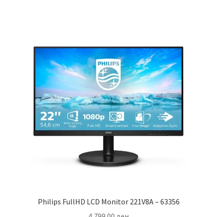
Philips FullHD LCD Monitor 221V8A – 63356
4,799.00
ден