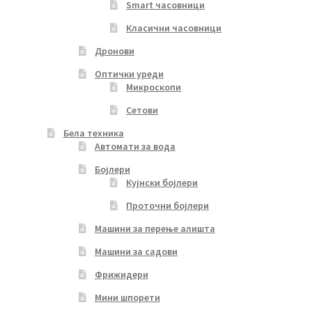
Smart часовници
Класични часовници
Дронови
Оптички уреди
Микроскопи
Сетови
Бела техника
Автомати за вода
Бојлери
Кујнски бојлери
Проточни бојлери
Машини за перење алишта
Машини за садови
Фрижидери
Мини шпорети