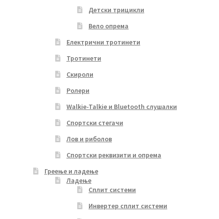
Детски трицикли
Вело опрема
Електрични тротинети
Тротинети
Скироли
Ролери
Walkie-Talkie и Bluetooth слушалки
Спортски стегачи
Лов и риболов
Спортски реквизити и опрема
Греење и ладење
Ладење
Сплит системи
Инвертер сплит системи