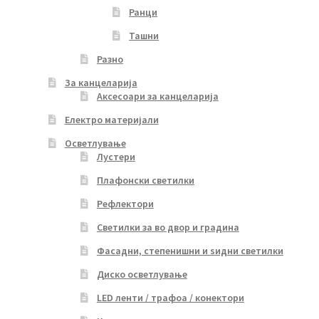
Ранци
Ташни
Разно
За канцеларија
Аксесоари за канцеларија
Електро материјали
Осветлување
Лустери
Плафонски светилки
Рефлектори
Светилки за во двор и градина
Фасадни, степенишни и ѕидни светилки
Диско осветлување
LED ленти / трафоа / конектори