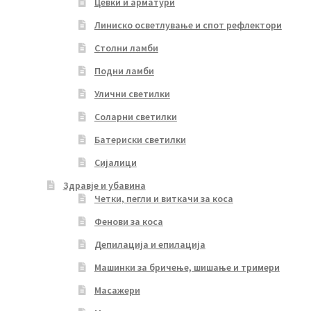
Цевки и арматури
Линиско осветлување и спот рефлектори
Столни ламби
Подни ламби
Улични светилки
Соларни светилки
Батериски светилки
Сијалици
Здравје и убавина
Четки, пегли и виткачи за коса
Фенови за коса
Депилација и епилација
Машинки за бричење, шишање и тримери
Масажери