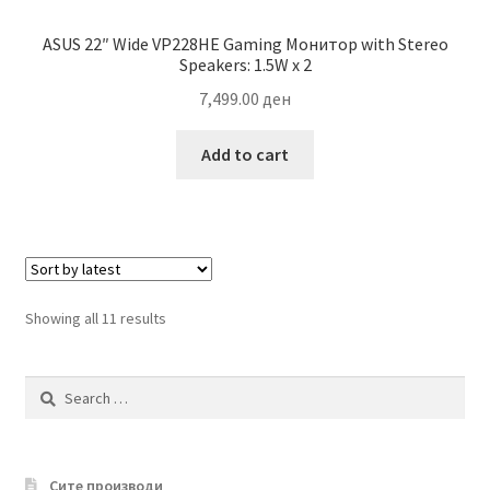
ASUS 22″ Wide VP228HE Gaming Монитор with Stereo
Speakers: 1.5W x 2
7,499.00
ден
Add to cart
Sorted
Showing all 11 results
by
latest
Search
for:
Сите производи