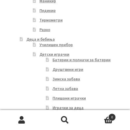
Маникир
Педикир
Термометри
Разно
Деца и бебиња
Училишен прибор
Детски играчки
Батерии и полначи за батерии
Друштвени игри
Зимска забава
Летна забава
Плишани играчки
Играчки за деца
Играчки за бебиња
0
Search
Search
Детски возила на педали