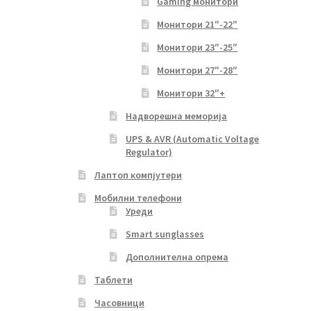
Gaming монитори
Монитори 21″-22″
Монитори 23″-25″
Монитори 27″-28″
Монитори 32″+
Надворешна меморија
UPS & AVR (Automatic Voltage
Regulator)
Лаптоп компјутери
Мобилни телефони
Уреди
Smart sunglasses
Дополнителна опрема
Таблети
Часовници