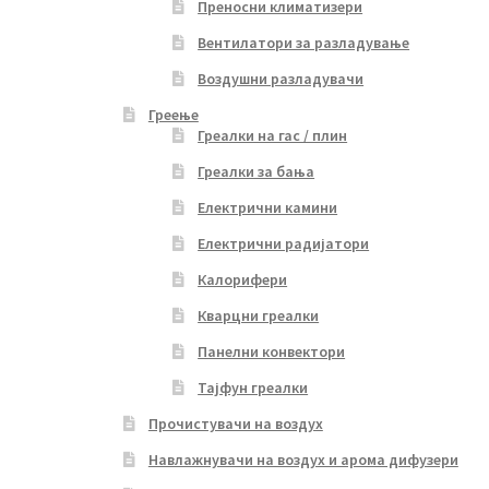
Преносни климатизери
Вентилатори за разладување
Воздушни разладувачи
Греење
Греалки на гас / плин
Греалки за бања
Електрични камини
Електрични радијатори
Калорифери
Кварцни греалки
Панелни конвектори
Тајфун греалки
Прочистувачи на воздух
Навлажнувачи на воздух и арома дифузери