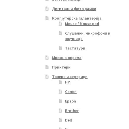
Дигитални фото рамки
Компјутерска галантерија
Mouse / Mouse pad
Слушалки, микрофони и
звучници
Тастатури
Мрежна опрема
Принтери
Тонери и кертриџи
HP
Canon
Epson
Brother
Dell