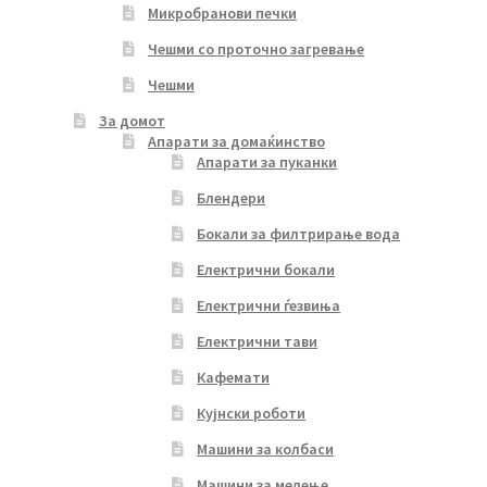
Микробранови печки
Чешми со проточно загревање
Чешми
За домот
Апарати за домаќинство
Апарати за пуканки
Блендери
Бокали за филтрирање вода
Електрични бокали
Електрични ѓезвиња
Електрични тави
Кафемати
Кујнски роботи
Машини за колбаси
Машини за мелење