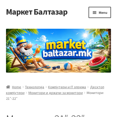
Маркет Балтазар
Skip
Skip
Menu
to
to
navigation
content
Home
Checkout
Homepage
Privacy Policy
Достава и начин на плаќање
Home
Технологија
Компјутери и IT опрема
Десктоп
компјутери
Монитори и држачи за монитори
Монитори
Контакт
21″-22″
Корисничка подршка