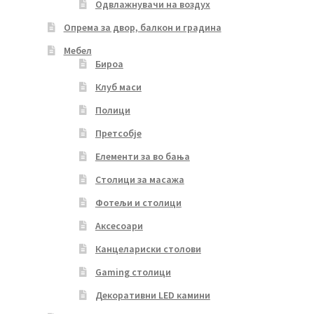
Одвлажнувачи на воздух
Опрема за двор, балкон и градина
Мебел
Бироа
Клуб маси
Полици
Претсобје
Елементи за во бања
Столици за масажа
Фотељи и столици
Аксесоари
Канцелариски столови
Gaming столици
Декоративни LED камини