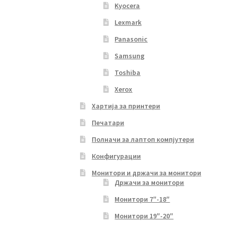
Kyocera
Lexmark
Panasonic
Samsung
Toshiba
Xerox
Хартија за принтери
Печатари
Полначи за лаптоп компјутери
Конфигурации
Монитори и држачи за монитори
Држачи за монитори
Монитори 7″-18″
Монитори 19″-20″