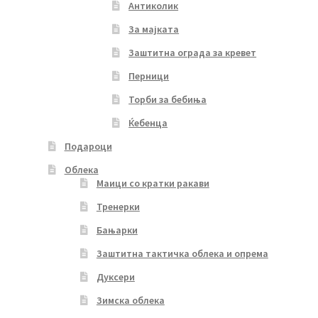
Антиколик
За мајката
Заштитна ограда за кревет
Перници
Торби за бебиња
Ќебенца
Подароци
Облека
Маици со кратки ракави
Тренерки
Бањарки
Заштитна тактичка облека и опрема
Дуксери
Зимска облека