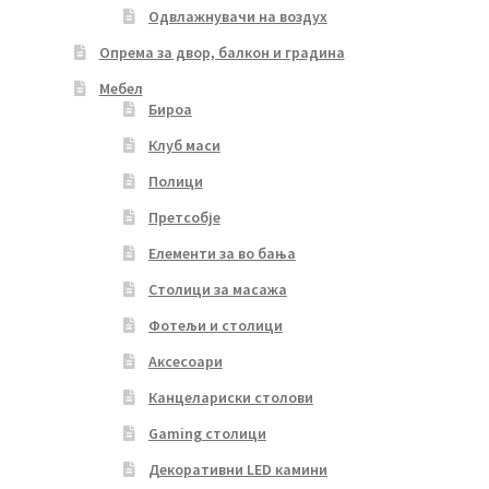
Одвлажнувачи на воздух
Опрема за двор, балкон и градина
Мебел
Бироа
Клуб маси
Полици
Претсобје
Елементи за во бања
Столици за масажа
Фотељи и столици
Аксесоари
Канцелариски столови
Gaming столици
Декоративни LED камини