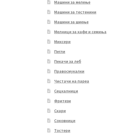
Машини за мелење
Машини за тестенини
Машини за шиење
Мелници за кафе и семиња
Миксери
Пегли
Пекачи за леб
Правосмукалки
Чистачи на пареа
Сецкалници
Фритези
Скари
Соковници
Тостери