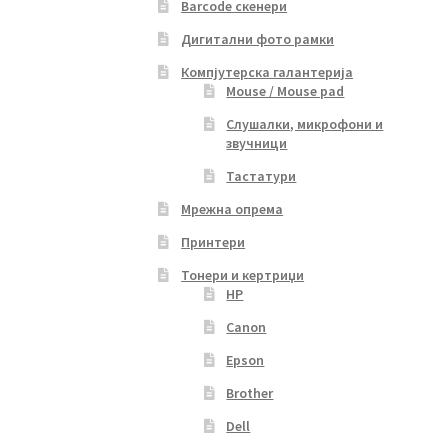
Barcode скенери
Дигитални фото рамки
Компјутерска галантерија
Mouse / Mouse pad
Слушалки, микрофони и
звучници
Тастатури
Мрежна опрема
Принтери
Тонери и кертриџи
HP
Canon
Epson
Brother
Dell