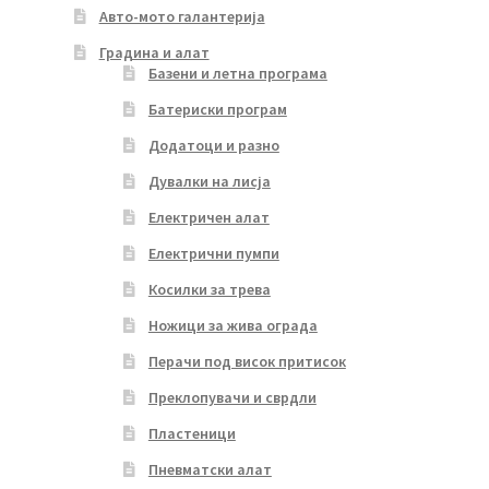
Авто-мото галантерија
Градина и алат
Базени и летна програма
Батериски програм
Додатоци и разно
Дувалки на лисја
Електричен алат
Електрични пумпи
Косилки за трева
Ножици за жива ограда
Перачи под висок притисок
Преклопувачи и сврдли
Пластеници
Пневматски алат