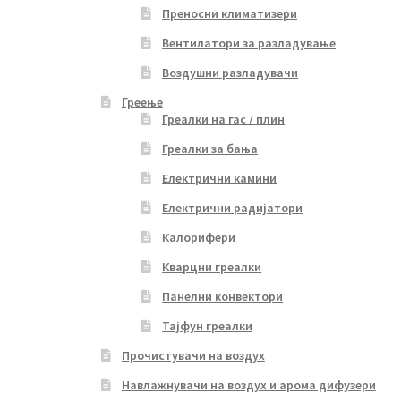
Преносни климатизери
Вентилатори за разладување
Воздушни разладувачи
Греење
Греалки на гас / плин
Греалки за бања
Електрични камини
Електрични радијатори
Калорифери
Кварцни греалки
Панелни конвектори
Тајфун греалки
Прочистувачи на воздух
Навлажнувачи на воздух и арома дифузери