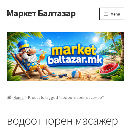
Маркет Балтазар
Skip
Skip
Menu
to
to
navigation
content
Home
Checkout
Homepage
Privacy Policy
Достава и начин на плаќање
Home
Products tagged “водоотпорен масажер”
Контакт
водоотпорен масажер
Корисничка подршка