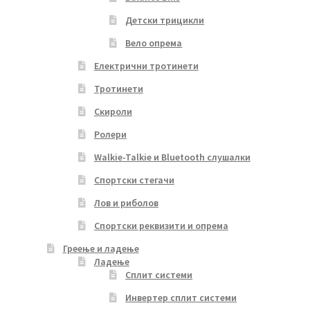
Детски трицикли
Вело опрема
Електрични тротинети
Тротинети
Скироли
Ролери
Walkie-Talkie и Bluetooth слушалки
Спортски стегачи
Лов и риболов
Спортски реквизити и опрема
Греење и ладење
Ладење
Сплит системи
Инвертер сплит системи