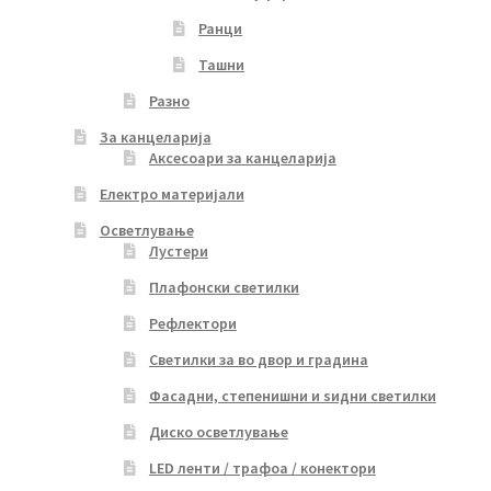
Ранци
Ташни
Разно
За канцеларија
Аксесоари за канцеларија
Електро материјали
Осветлување
Лустери
Плафонски светилки
Рефлектори
Светилки за во двор и градина
Фасадни, степенишни и ѕидни светилки
Диско осветлување
LED ленти / трафоа / конектори