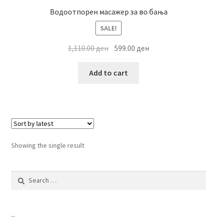
Водоотпорен масажер за во бања
SALE!
Original
Current
1,110.00
ден
599.00
ден
price
price
was:
is:
Add to cart
1,110.00 ден.
599.00 ден.
Showing the single result
Search
for: