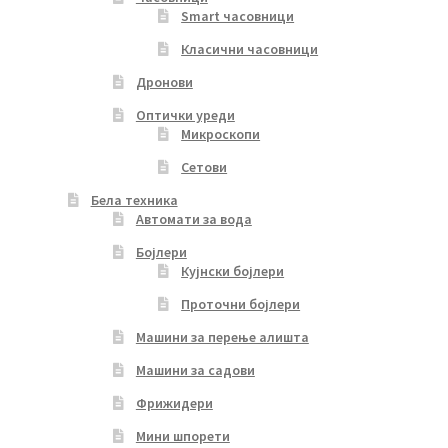
Smart часовници
Класични часовници
Дронови
Оптички уреди
Микроскопи
Сетови
Бела техника
Автомати за вода
Бојлери
Кујнски бојлери
Проточни бојлери
Машини за перење алишта
Машини за садови
Фрижидери
Мини шпорети