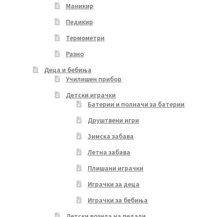
Маникир
Педикир
Термометри
Разно
Деца и бебиња
Училишен прибор
Детски играчки
Батерии и полначи за батерии
Друштвени игри
Зимска забава
Летна забава
Плишани играчки
Играчки за деца
Играчки за бебиња
Детски возила на педали