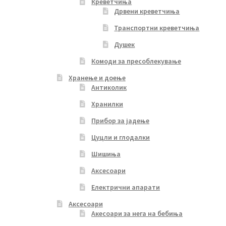
Креветчиња
Дрвени креветчиња
Транспортни креветчиња
Душек
Комоди за пресоблекување
Хранење и доење
Антиколик
Хранилки
Прибор за јадење
Цуцли и глодалки
Шишиња
Аксесоари
Електрични апарати
Аксесоари
Акесоари за нега на бебиња