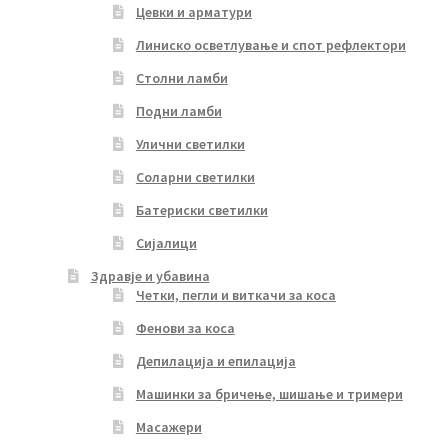
Цевки и арматури
Линиско осветлување и спот рефлектори
Столни ламби
Подни ламби
Улични светилки
Соларни светилки
Батериски светилки
Сијалици
Здравје и убавина
Четки, пегли и виткачи за коса
Фенови за коса
Депилација и епилација
Машинки за бричење, шишање и тримери
Масажери