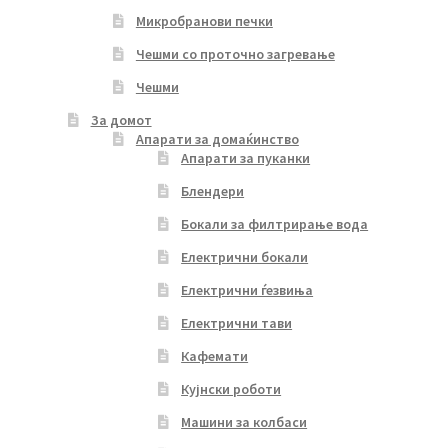
Микробранови печки
Чешми со проточно загревање
Чешми
За домот
Апарати за домаќинство
Апарати за пуканки
Блендери
Бокали за филтрирање вода
Електрични бокали
Електрични ѓезвиња
Електрични тави
Кафемати
Кујнски роботи
Машини за колбаси