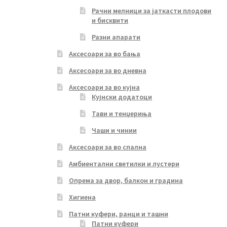
Рачни мелници за јаткасти плодови
и бисквити
Разни апарати
Аксесоари за во бања
Аксесоари за во дневна
Аксесоари за во кујна
Кујнски додатоци
Тави и тенџериња
Чаши и чинии
Аксесоари за во спална
Амбиентални светилки и лустери
Опрема за двор, балкон и градина
Хигиена
Патни куфери, ранци и ташни
Патни куфери