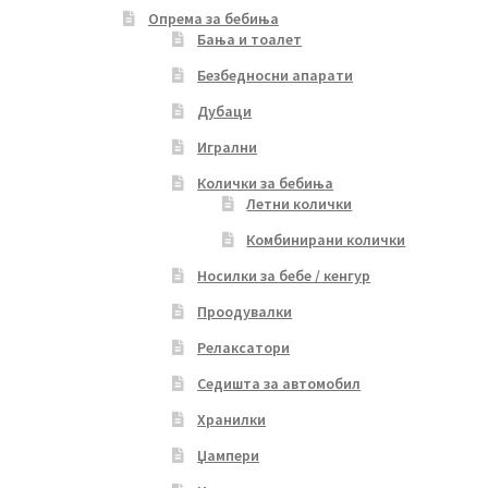
Опрема за бебиња
Бања и тоалет
Безбедносни апарати
Дубаци
Игрални
Колички за бебиња
Летни колички
Комбинирани колички
Носилки за бебе / кенгур
Проодувалки
Релаксатори
Седишта за автомобил
Хранилки
Џампери