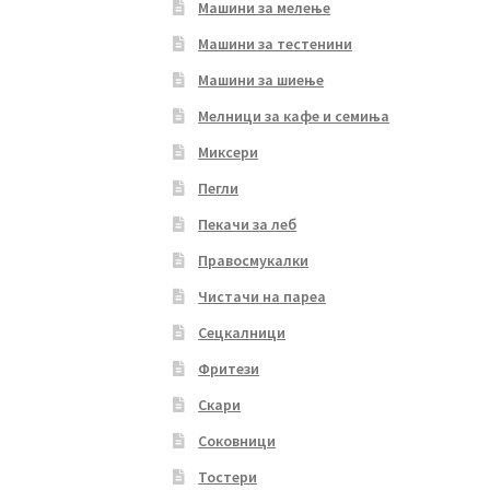
Машини за мелење
Машини за тестенини
Машини за шиење
Мелници за кафе и семиња
Миксери
Пегли
Пекачи за леб
Правосмукалки
Чистачи на пареа
Сецкалници
Фритези
Скари
Соковници
Тостери