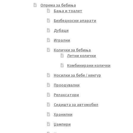
Опрема за бебиња
Бања и тоалет
Безбедносни апарати
Дубаци
Игрални
Колички за бебиња
Летни колички
Комбинирани колички
Носилки за бебе / кенгур
Проодувалки
Релаксатори
Седишта за автомобил
Хранилки
Џампери