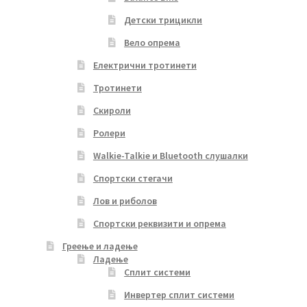
Детски трицикли
Вело опрема
Електрични тротинети
Тротинети
Скироли
Ролери
Walkie-Talkie и Bluetooth слушалки
Спортски стегачи
Лов и риболов
Спортски реквизити и опрема
Греење и ладење
Ладење
Сплит системи
Инвертер сплит системи