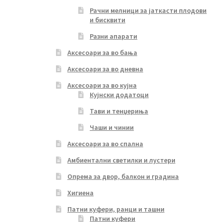
Рачни мелници за јаткасти плодови
и бисквити
Разни апарати
Аксесоари за во бања
Аксесоари за во дневна
Аксесоари за во кујна
Кујнски додатоци
Тави и тенџериња
Чаши и чинии
Аксесоари за во спална
Амбиентални светилки и лустери
Опрема за двор, балкон и градина
Хигиена
Патни куфери, ранци и ташни
Патни куфери