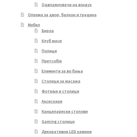
Одвлажнувачи на воздух
Опрема за двор, балкон и градина
Мебел
Бироа
Клуб маси
Полици
Претсобје
Елементи за во бања
Столици за масажа
Фотељи и столици
Аксесоари
Канцелариски столови
Gaming столици
Декоративни LED камини