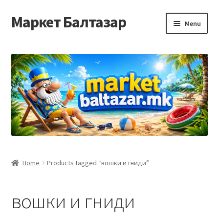
Маркет Балтазар
Skip
Skip
Menu
to
to
navigation
content
Home
Checkout
Homepage
Privacy Policy
Достава и начин на плаќање
Home
Products tagged “вошки и гниди”
Контакт
вошки и гниди
Корисничка подршка