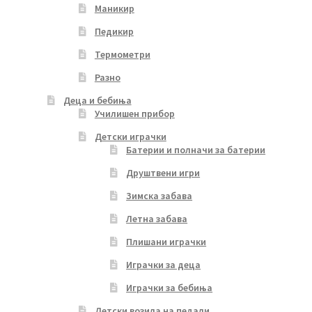
Маникир
Педикир
Термометри
Разно
Деца и бебиња
Училишен прибор
Детски играчки
Батерии и полначи за батерии
Друштвени игри
Зимска забава
Летна забава
Плишани играчки
Играчки за деца
Играчки за бебиња
Детски возила на педали