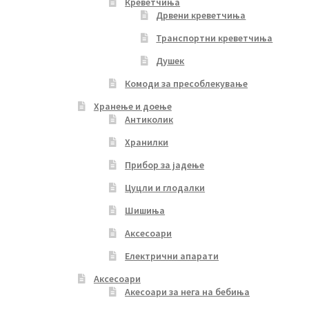
Креветчиња
Дрвени креветчиња
Транспортни креветчиња
Душек
Комоди за пресоблекување
Хранење и доење
Антиколик
Хранилки
Прибор за јадење
Цуцли и глодалки
Шишиња
Аксесоари
Електрични апарати
Аксесоари
Акесоари за нега на бебиња