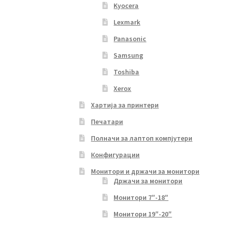
Kyocera
Lexmark
Panasonic
Samsung
Toshiba
Xerox
Хартија за принтери
Печатари
Полначи за лаптоп компјутери
Конфигурации
Монитори и држачи за монитори
Држачи за монитори
Монитори 7″-18″
Монитори 19″-20″