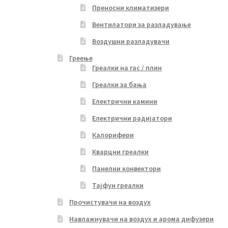
Преносни климатизери
Вентилатори за разладување
Воздушни разладувачи
Греење
Греалки на гас / плин
Греалки за бања
Електрични камини
Електрични радијатори
Калорифери
Кварцни греалки
Панелни конвектори
Тајфун греалки
Прочистувачи на воздух
Навлажнувачи на воздух и арома дифузери