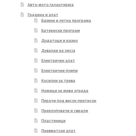
Авто-мото галантерија
Градина и алат
Базени и летна програма
Батериски програм
Додатоци и разно
Дувалки на лисја
Електричен алат
Електрични пумпи
Косилки за трева
Ножици за жива ограда
Перачи под висок притисок
Преклопувачи и сврдли
Пластеници
Пневматски алат