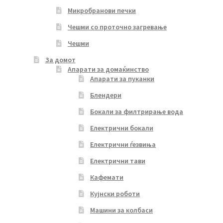
Микробранови печки
Чешми со проточно загревање
Чешми
За домот
Апарати за домаќинство
Апарати за пуканки
Блендери
Бокали за филтрирање вода
Електрични бокали
Електрични ѓезвиња
Електрични тави
Кафемати
Кујнски роботи
Машини за колбаси