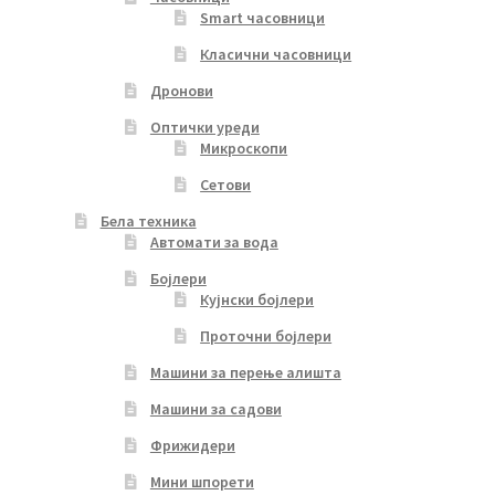
Smart часовници
Класични часовници
Дронови
Оптички уреди
Микроскопи
Сетови
Бела техника
Автомати за вода
Бојлери
Кујнски бојлери
Проточни бојлери
Машини за перење алишта
Машини за садови
Фрижидери
Мини шпорети