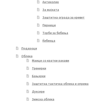
Антиколик
За мајката
Заштитна ограда за кревет
Перници
Торби за бебиња
Ќебенца
Подароци
Облека
Маици со кратки ракави
Тренерки
Бањарки
Заштитна тактичка облека и опрема
Дуксери
Зимска облека