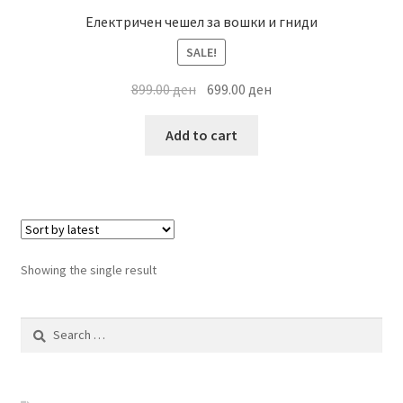
Електричен чешел за вошки и гниди
SALE!
Original
Current
899.00
ден
699.00
ден
price
price
was:
is:
Add to cart
899.00 ден.
699.00 ден.
Showing the single result
Search
for: