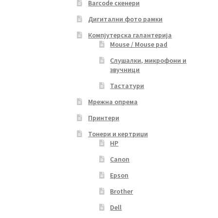
Barcode скенери
Дигитални фото рамки
Компјутерска галантерија
Mouse / Mouse pad
Слушалки, микрофони и
звучници
Тастатури
Мрежна опрема
Принтери
Тонери и кертриџи
HP
Canon
Epson
Brother
Dell