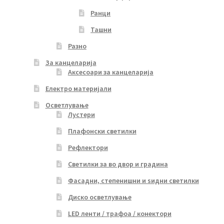
Ранци
Ташни
Разно
За канцеларија
Аксесоари за канцеларија
Електро материјали
Осветлување
Лустери
Плафонски светилки
Рефлектори
Светилки за во двор и градина
Фасадни, степенишни и ѕидни светилки
Диско осветлување
LED ленти / трафоа / конектори