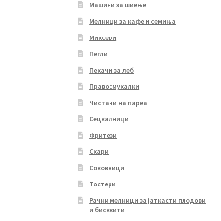
Машини за шиење
Мелници за кафе и семиња
Миксери
Пегли
Пекачи за леб
Правосмукалки
Чистачи на пареа
Сецкалници
Фритези
Скари
Соковници
Тостери
Рачни мелници за јаткасти плодови
и бисквити