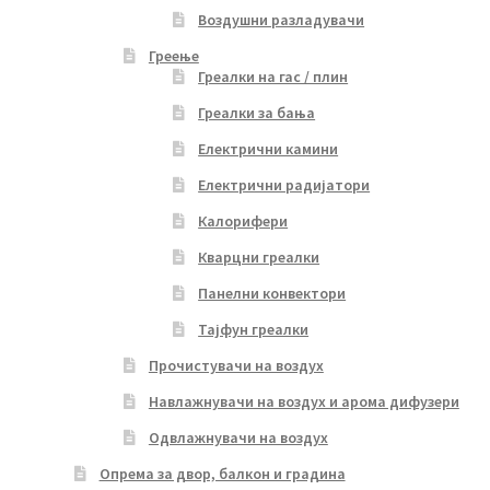
Воздушни разладувачи
Греење
Греалки на гас / плин
Греалки за бања
Електрични камини
Електрични радијатори
Калорифери
Кварцни греалки
Панелни конвектори
Тајфун греалки
Прочистувачи на воздух
Навлажнувачи на воздух и арома дифузери
Одвлажнувачи на воздух
Опрема за двор, балкон и градина