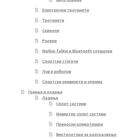
Електрични тротинети
Тротинети
Скироли
Ролери
Walkie-Talkie и Bluetooth слушалки
Спортски стегачи
Лов и риболов
Спортски реквизити и опрема
Греење и ладење
Ладење
Сплит системи
Инвертер сплит системи
Преносни климатизери
Вентилатори за разладување