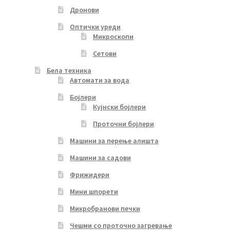
Дронови
Оптички уреди
Микроскопи
Сетови
Бела техника
Автомати за вода
Бојлери
Кујнски бојлери
Проточни бојлери
Машини за перење алишта
Машини за садови
Фрижидери
Мини шпорети
Микробранови печки
Чешми со проточно загревање