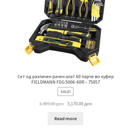
Сет од различен рачен алат 60 парче во куфер
FIELDMANN FDG 5006-60R – 75057
SALE!
Original
Current
3,499.00
ден
3,170.00
ден
price
price
was:
is:
Read more
3,499.00 ден.
3,170.00 ден.