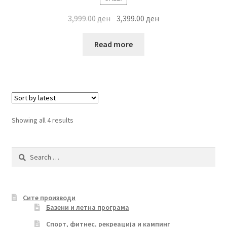
Original
Current
3,999.00
ден
3,399.00
ден
price
price
was:
is:
Read more
3,999.00 ден.
3,399.00 ден.
Sorted
Showing all 4 results
by
latest
Search
for:
Сите производи
Базени и летна програма
Спорт, фитнес, рекреација и кампинг