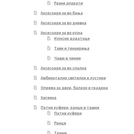
Разни апарати
Аксесоари за во бања
Аксесоари за во дневна
Аксесоари за во кујна
Кујнски додатоци
Тави и тенџериња
Чаши и чинии
Аксесоари за во спална
Амбиентални светилки и лустери
Опрема за двор, балкон и градина
Хигиена
Патни куфери, ранци и ташни
Патни куфери
Ранци
Ташни