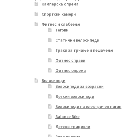
Камперска опрема
Спортски камери
Фитнес и слабеење
Тегови
Статични велосипеди
Траки за трчање и пешачење
Фитнес справи
Фитнес опрема
Велосипеди
Велосипеди за возрасни
Детски велосипеди
Велосипеди на електричен погон
Balance Bike
Детски трицикли
Вело опрема