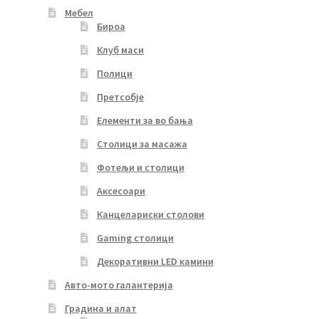
Мебел
Бироа
Клуб маси
Полици
Претсобје
Елементи за во бања
Столици за масажа
Фотељи и столици
Аксесоари
Канцелариски столови
Gaming столици
Декоративни LED камини
Авто-мото галантерија
Градина и алат