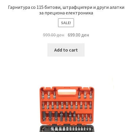
Гарнитура со 115 битови, штрафцигери и други алатки
за прецизна електроника
SALE!
Original
Current
999.00
ден
699.00
ден
price
price
was:
is:
Add to cart
999.00 ден.
699.00 ден.