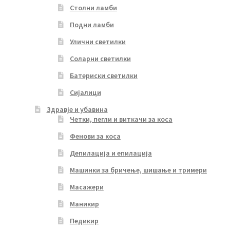
Столни ламби
Подни ламби
Улични светилки
Соларни светилки
Батериски светилки
Сијалици
Здравје и убавина
Четки, пегли и виткачи за коса
Фенови за коса
Депилација и епилација
Машинки за бричење, шишање и тримери
Масажери
Маникир
Педикир