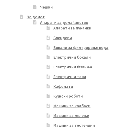
Чешми
За домот
Апарати за домаќинство
Апарати за пуканки
Блендери
Бокали за филтрирање вода
Електрични бокали
Електрични ѓезвиња
Електрични тави
Кафемати
Кујнски роботи
Машини за колбаси
Машини за мелење
Машини за тестенини