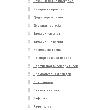
Базени и летна програма
Батериски програм
Додатоци и разно
Дувалки на лисја
Електричен алат
Електрични пумпи
Косилки за трева
Ножици за жива ограда
Перачи под висок притисок
Преклопувачи и сврдли
Пластеници
Пневматски алат
Рафтови
Рачен алат