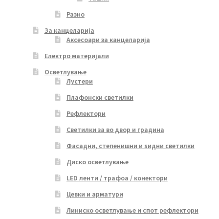
Разно
За канцеларија
Аксесоари за канцеларија
Електро материјали
Осветлување
Лустери
Плафонски светилки
Рефлектори
Светилки за во двор и градина
Фасадни, степенишни и ѕидни светилки
Диско осветлување
LED ленти / трафоа / конектори
Цевки и арматури
Линиско осветлување и спот рефлектори