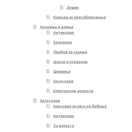
Душек
Комоди за пресоблекување
Хранење и доење
Антиколик
Хранилки
Прибор за јадење
Цуцли и глодалки
Шишиња
Аксесоари
Електрични апарати
Аксесоари
Акесоари за нега на бебиња
Антиколик
За мајката