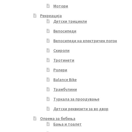
Мотори
Рекреација
Детски трицикли
Велосипеди
Велосипеди на електричен погон
Скироли
Тротинети
Ролери
Balance Bike
Трамбулини
Туркала за проодување
Детски реквизити за во двор
Опрема за бебиња
Бања и тоалет