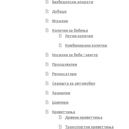
Безбедносни апарати
Дубаци
Игрални
Колички за бебиња
Летни колички
Комбинирани колички
Носилки за бебе / кенгур
Проодувалки
Релаксатори
Седишта за автомобил
Хранилки
Џампери
Креветчиња
Дрвени креветчиња
Транспортни креветчиња