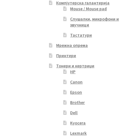
Компјутерска галантерија
Mouse / Mouse pad
Слушалки, микрофони и
звучници
Тастатури
Мрежна опрема
Принтери
Тонери и кертриџи
HP
Canon
Epson
Brother
Dell
Kyocera
Lexmark