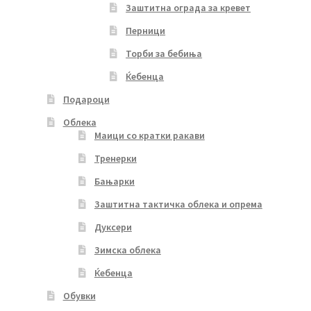
Заштитна ограда за кревет
Перници
Торби за бебиња
Ќебенца
Подароци
Облека
Маици со кратки ракави
Тренерки
Бањарки
Заштитна тактичка облека и опрема
Дуксери
Зимска облека
Ќебенца
Обувки