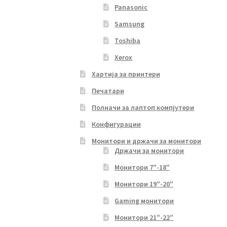
Panasonic
Samsung
Toshiba
Xerox
Хартија за принтери
Печатари
Полначи за лаптоп компјутери
Конфигурации
Монитори и држачи за монитори
Држачи за монитори
Монитори 7″-18″
Монитори 19″-20″
Gaming монитори
Монитори 21″-22″