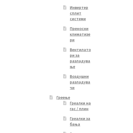
Инвертер
сплит
системи
Преносни
климатизе
ри
Вентилато
ри за
разладува
ње
Воздушни
разладува
чи
Греење
Греалки на
гас / плин
Греалки за
бања