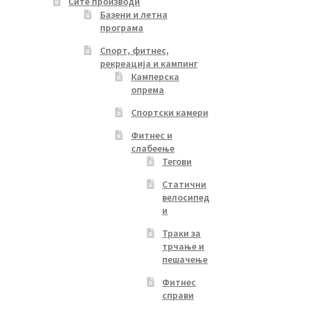
Сите производи
Базени и летна
програма
Спорт, фитнес,
рекреација и кампинг
Камперска
опрема
Спортски камери
Фитнес и
слабеење
Тегови
Статични
велосипед
и
Траки за
трчање и
пешачење
Фитнес
справи