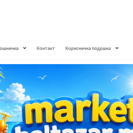
ошничка
Контакт
Корисничка подршка
става и начин на плаќање
Контакт
Корисничка подршка
а на производ
Сите производи
Услови за користење