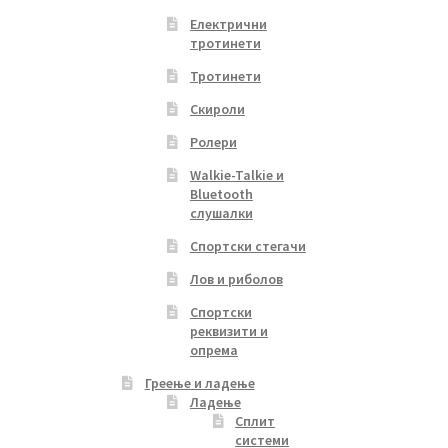
Електрични
тротинети
Тротинети
Скироли
Ролери
Walkie-Talkie и
Bluetooth
слушалки
Спортски стегачи
Лов и риболов
Спортски
реквизити и
опрема
Греење и ладење
Ладење
Сплит
системи