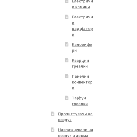
Електричн
и камини
Електричн
и
радијатор
и
Калорифе
ри
Кварцни
греалки
Панелни
конвектор
и
Тајфун
греалки
Прочистувачи на
воздух
Навлажнувачи на
воздух и арома