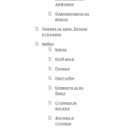
дифузери
Одвлажнувачи на
воздух
Опрема за двор, балкон
и градина
Мебел
Бироа
Клуб маси
Полици
Претсобје
Елементи за во
бања
Столици за
масажа
Фотељи и
столици