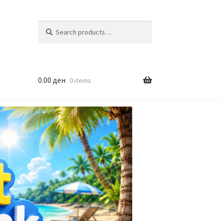
Search
Search
for:
0.00
ден
0 items