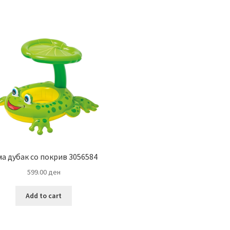
by
latest
ма дубак со покрив 3056584
599.00
ден
Add to cart