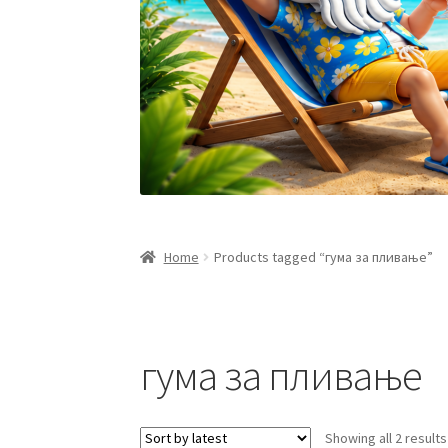
Home
Products tagged “гума за пливање”
гума за пливање
Showing all 2 results