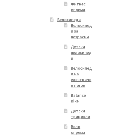
Фитнес
опрема
Велосипеди
Велосипед
и за
возрасни
Детски
велосипед
и
Велосипед
и на
електриче
н погон
Balance
Bike
Детски
трицикли
Вело
опрема