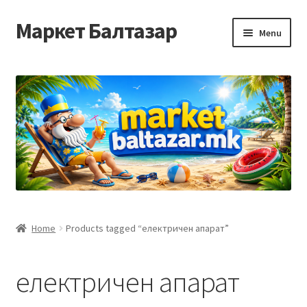
Маркет Балтазар
Skip
Skip
Menu
to
to
navigation
content
Home
Checkout
Homepage
Privacy Policy
Достава и начин на плаќање
Home
Products tagged “електричен апарат”
Контакт
електричен апарат
Корисничка подршка