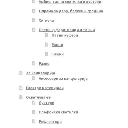
Амбиентални светилки и лустери
Опрема за двор, балкон и градина
Хигиена
Патни куфери, ранци и ташни
Патни куфери
Ранци
Ташни
Разно
За канцеларија
Аксесоари за канцеларија
Електро материјали
Осветлување
Лустери
Плафонски светилки
Рефлектори