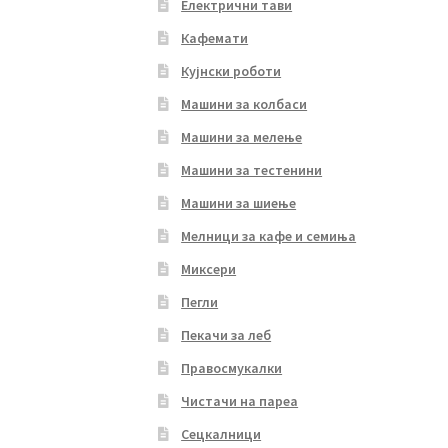
Електрични тави
Кафемати
Кујнски роботи
Машини за колбаси
Машини за мелење
Машини за тестенини
Машини за шиење
Мелници за кафе и семиња
Миксери
Пегли
Пекачи за леб
Правосмукалки
Чистачи на пареа
Сецкалници