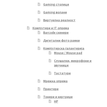
Gaming столици
Gaming волани
Виртуелна реалност
Компјутери и IT опрема
Barcode скенери
Дигитални фото рамки
Компјутерска галантерија
Mouse / Mouse pad
Слушалки, микрофони и
звучници
Тастатури
Мрежна опрема
Принтери
Тонери и кертриџи
HP