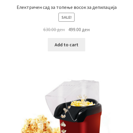
Електричен сад за топење восок за депилација
SALE!
Original
Current
630.00
ден
499.00
ден
price
price
was:
is:
Add to cart
630.00 ден.
499.00 ден.