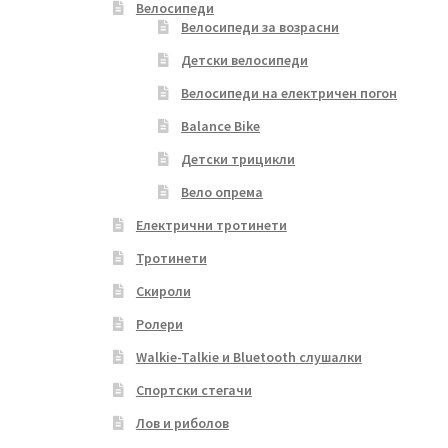
Велосипеди
Велосипеди за возрасни
Детски велосипеди
Велосипеди на електричен погон
Balance Bike
Детски трицикли
Вело опрема
Електрични тротинети
Тротинети
Скироли
Ролери
Walkie-Talkie и Bluetooth слушалки
Спортски стегачи
Лов и риболов