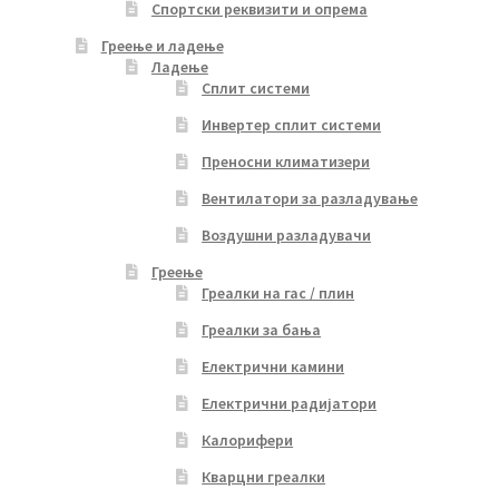
Спортски реквизити и опрема
Греење и ладење
Ладење
Сплит системи
Инвертер сплит системи
Преносни климатизери
Вентилатори за разладување
Воздушни разладувачи
Греење
Греалки на гас / плин
Греалки за бања
Електрични камини
Електрични радијатори
Калорифери
Кварцни греалки