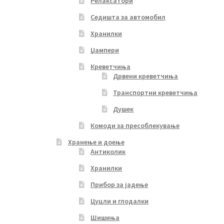
Релаксатори
Седишта за автомобил
Хранилки
Џампери
Креветчиња
Дрвени креветчиња
Транспортни креветчиња
Душек
Комоди за пресоблекување
Хранење и доење
Антиколик
Хранилки
Прибор за јадење
Цуцли и глодалки
Шишиња