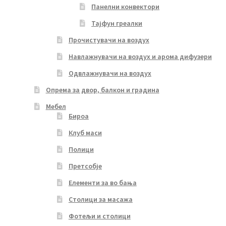
Панелни конвектори
Тајфун греалки
Прочистувачи на воздух
Навлажнувачи на воздух и арома дифузери
Одвлажнувачи на воздух
Опрема за двор, балкон и градина
Мебел
Бироа
Клуб маси
Полици
Претсобје
Елементи за во бања
Столици за масажа
Фотељи и столици