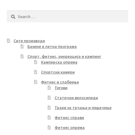
by
latest
Search
for:
Сите производи
Базени и летна програма
Спорт, фитнес, рекреација и кампинг
Камперска опрема
Спортски камери
Фитнес и слабеење
Тегови
Статични велосипеди
Траки за трчање и пешачење
Фитнес справи
Фитнес опрема