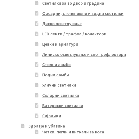
Светилки за во двор и градина
Фасадни, степенишни и ѕидни светилки
Диско осветлување
LED ленти / трафоа / конектори
Цевки и арматури
Линиско осветлување и спот рефлектори
Столни ламби
Подни ламби
Улични светилки
Соларни светилки
Батериски светилки
Сијалици
Здравје и убавина
Четки, пегли и виткачи за коса