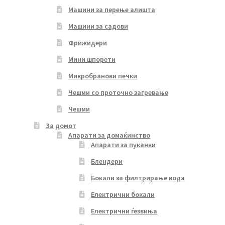
Машини за перење алишта
Машини за садови
Фрижидери
Мини шпорети
Микробранови печки
Чешми со проточно загревање
Чешми
За домот
Апарати за домаќинство
Апарати за пуканки
Блендери
Бокали за филтрирање вода
Електрични бокали
Електрични ѓезвиња