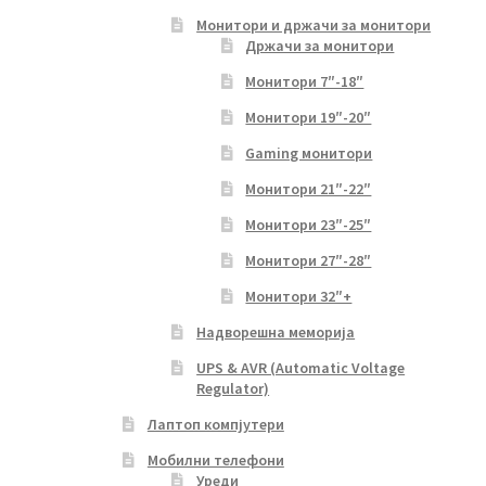
Монитори и држачи за монитори
Држачи за монитори
Монитори 7″-18″
Монитори 19″-20″
Gaming монитори
Монитори 21″-22″
Монитори 23″-25″
Монитори 27″-28″
Монитори 32″+
Надворешна меморија
UPS & AVR (Automatic Voltage
Regulator)
Лаптоп компјутери
Мобилни телефони
Уреди