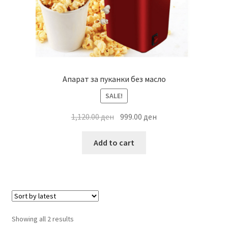
Апарат за пуканки без масло
SALE!
Original
Current
1,120.00
ден
999.00
ден
price
price
was:
is:
Add to cart
1,120.00 ден.
999.00 ден.
Sorted
Showing all 2 results