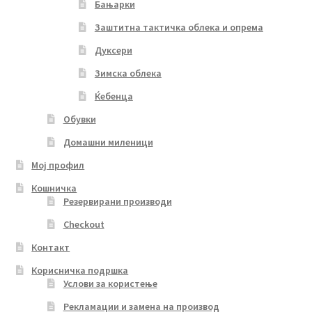
Бањарки
Заштитна тактичка облека и опрема
Дуксери
Зимска облека
Ќебенца
Обувки
Домашни миленици
Мој профил
Кошничка
Резервирани производи
Checkout
Контакт
Корисничка подршка
Услови за користење
Рекламации и замена на производ