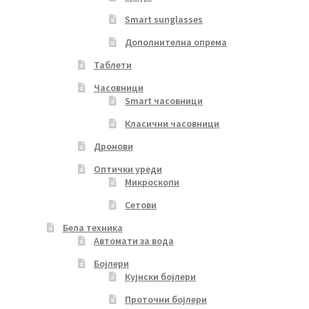
Smart sunglasses
Дополнителна опрема
Таблети
Часовници
Smart часовници
Класични часовници
Дронови
Оптички уреди
Микроскопи
Сетови
Бела техника
Автомати за вода
Бојлери
Кујнски бојлери
Проточни бојлери