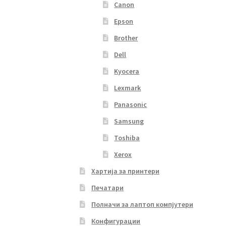
Canon
Epson
Brother
Dell
Kyocera
Lexmark
Panasonic
Samsung
Toshiba
Xerox
Хартија за принтери
Печатари
Полначи за лаптоп компјутери
Конфигурации