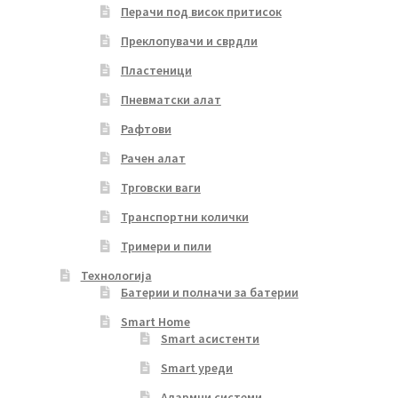
Перачи под висок притисок
Преклопувачи и сврдли
Пластеници
Пневматски алат
Рафтови
Рачен алат
Трговски ваги
Транспортни колички
Тримери и пили
Технологија
Батерии и полначи за батерии
Smart Home
Smart асистенти
Smart уреди
Алармни системи