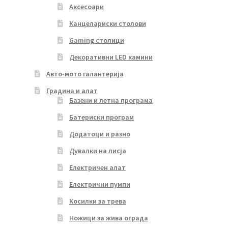
Аксесоари
Канцелариски столови
Gaming столици
Декоративни LED камини
Авто-мото галантерија
Градина и алат
Базени и летна програма
Батериски програм
Додатоци и разно
Дувалки на лисја
Електричен алат
Електрични пумпи
Косилки за трева
Ножици за жива ограда