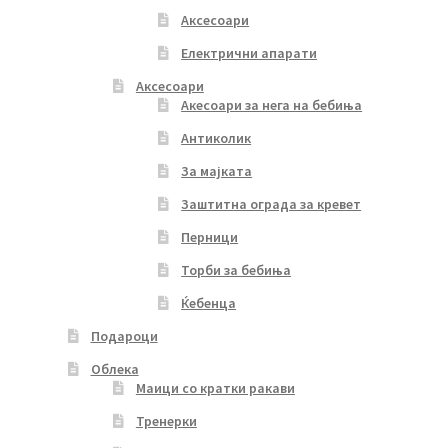
Аксесоари
Електрични апарати
Аксесоари
Акесоари за нега на бебиња
Антиколик
За мајката
Заштитна ограда за кревет
Перници
Торби за бебиња
Ќебенца
Подароци
Облека
Маици со кратки ракави
Тренерки