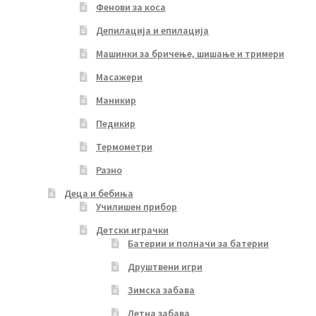
Фенови за коса
Депилација и епилација
Машинки за бричење, шишање и тримери
Масажери
Маникир
Педикир
Термометри
Разно
Деца и бебиња
Училишен прибор
Детски играчки
Батерии и полначи за батерии
Друштвени игри
Зимска забава
Летна забава