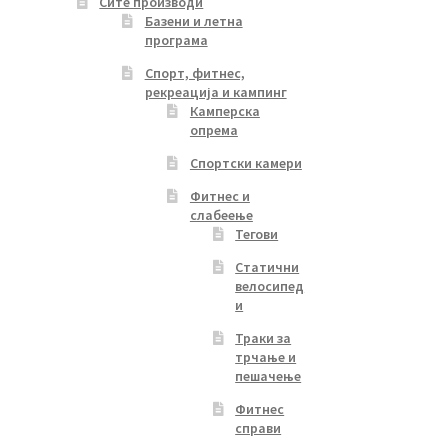
Сите производи
Базени и летна
програма
Спорт, фитнес,
рекреација и кампинг
Камперска
опрема
Спортски камери
Фитнес и
слабеење
Тегови
Статични
велосипед
и
Траки за
трчање и
пешачење
Фитнес
справи