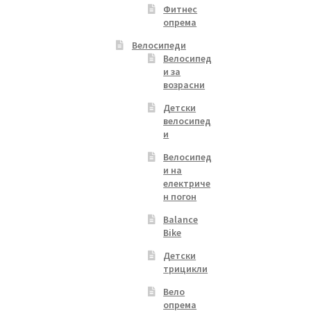
Фитнес
опрема
Велосипеди
Велосипед
и за
возрасни
Детски
велосипед
и
Велосипед
и на
електриче
н погон
Balance
Bike
Детски
трицикли
Вело
опрема