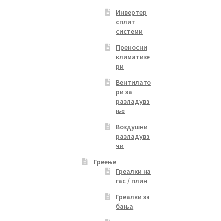
Инвертер
сплит
системи
Преносни
климатизе
ри
Вентилато
ри за
разладува
ње
Воздушни
разладува
чи
Греење
Греалки на
гас / плин
Греалки за
бања