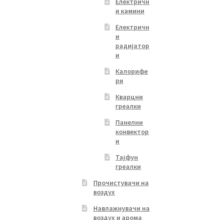
Електричн
и камини
Електричн
и
радијатор
и
Калорифе
ри
Кварцни
греалки
Панелни
конвектор
и
Тајфун
греалки
Прочистувачи на
воздух
Навлажнувачи на
воздух и арома