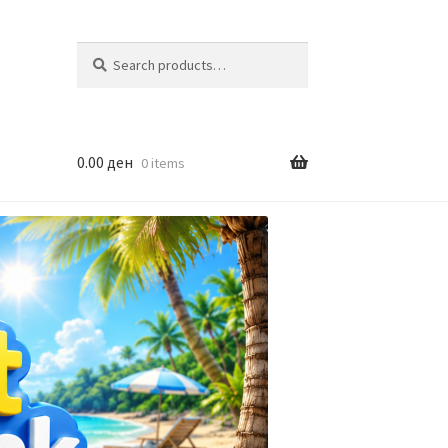
Search
Search
for:
0.00
ден
0 items