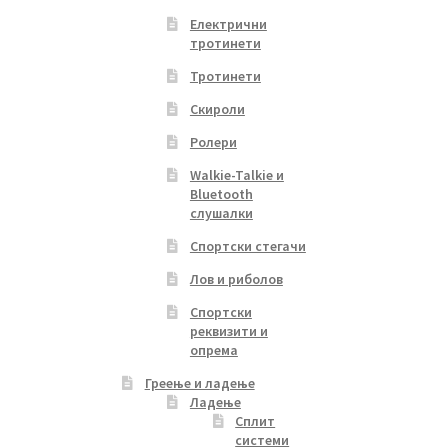
Електрични
тротинети
Тротинети
Скироли
Ролери
Walkie-Talkie и
Bluetooth
слушалки
Спортски стегачи
Лов и риболов
Спортски
реквизити и
опрема
Греење и ладење
Ладење
Сплит
системи