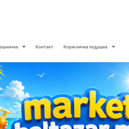
ошничка
Контакт
Корисничка подршка
става и начин на плаќање
Контакт
Корисничка подршка
а на производ
Сите производи
Услови за користење