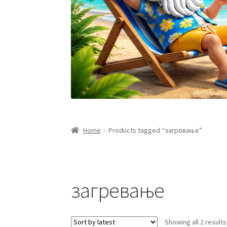
Home
Products tagged “загревање”
загревање
Showing all 2 results