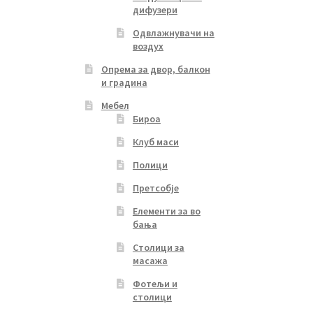
дифузери
Одвлажнувачи на
воздух
Опрема за двор, балкон
и градина
Мебел
Бироа
Клуб маси
Полици
Претсобје
Елементи за во
бања
Столици за
масажа
Фотељи и
столици