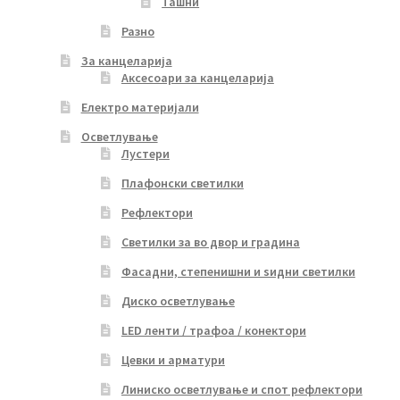
Ташни
Разно
За канцеларија
Аксесоари за канцеларија
Електро материјали
Осветлување
Лустери
Плафонски светилки
Рефлектори
Светилки за во двор и градина
Фасадни, степенишни и ѕидни светилки
Диско осветлување
LED ленти / трафоа / конектори
Цевки и арматури
Линиско осветлување и спот рефлектори