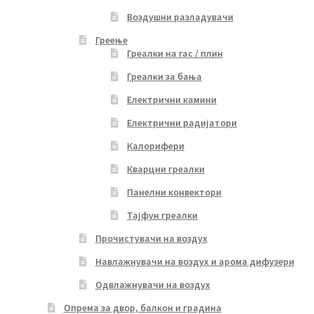
Воздушни разладувачи
Греење
Греалки на гас / плин
Греалки за бања
Електрични камини
Електрични радијатори
Калорифери
Кварцни греалки
Панелни конвектори
Тајфун греалки
Прочистувачи на воздух
Навлажнувачи на воздух и арома дифузери
Одвлажнувачи на воздух
Опрема за двор, балкон и градина