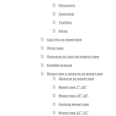
Panasonic
Samsung
Toshiba
Xerox
Хартија за принтери
Печатари
Полначи за лаптоп компјутери
Конфигурации
Монитори и држачи за монитори
Држачи за монитори
Монитори 7″-18″
Монитори 19″-20″
Gaming монитори
Монитори 21″-22″