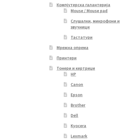
Компјутерска галантерија
Mouse / Mouse pad
Слушалки, микрофони и
звучници
Тастатури
Мрежна опрема
Принтери
Тонери и кертриџи
HP
Canon
Epson
Brother
Dell
Kyocera
Lexmark