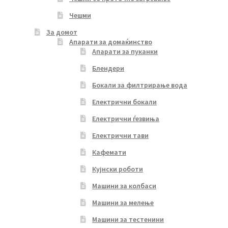
Чешми
За домот
Апарати за домаќинство
Апарати за пуканки
Блендери
Бокали за филтрирање вода
Електрични бокали
Електрични ѓезвиња
Електрични тави
Кафемати
Кујнски роботи
Машини за колбаси
Машини за мелење
Машини за тестенини