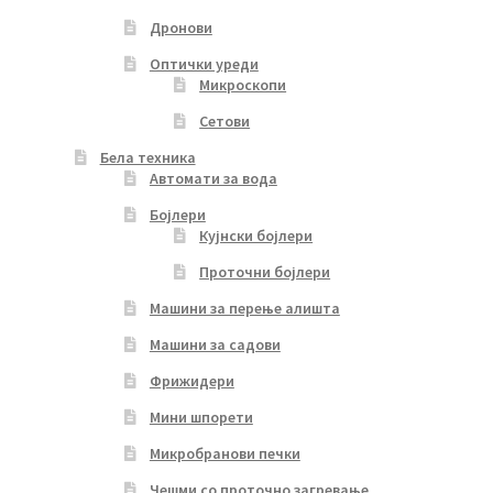
Дронови
Оптички уреди
Микроскопи
Сетови
Бела техника
Автомати за вода
Бојлери
Кујнски бојлери
Проточни бојлери
Машини за перење алишта
Машини за садови
Фрижидери
Мини шпорети
Микробранови печки
Чешми со проточно загревање