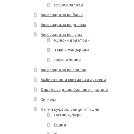
Разни апарати
Аксесоари за во бања
Аксесоари за во дневна
Аксесоари за во кујна
Кујнски додатоци
Тави и тенџериња
Чаши и чинии
Аксесоари за во спална
Амбиентални светилки и лустери
Опрема за двор, балкон и градина
Хигиена
Патни куфери, ранци и ташни
Патни куфери
Ранци