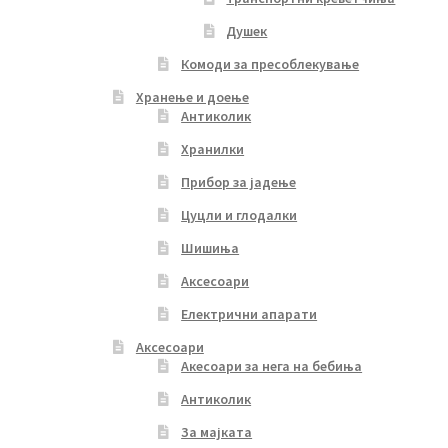
Душек
Комоди за пресоблекување
Хранење и доење
Антиколик
Хранилки
Прибор за јадење
Цуцли и глодалки
Шишиња
Аксесоари
Електрични апарати
Аксесоари
Акесоари за нега на бебиња
Антиколик
За мајката