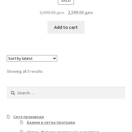
SALE!
Original
Current
3,999.00
ден
2,599.00
ден
price
price
was:
is:
Add to cart
3,999.00 ден.
2,599.00 ден.
Sorted
Showing all 5 results
by
latest
Search
for:
Сите производи
Базени и летна програма
Спорт, фитнес, рекреација и кампинг