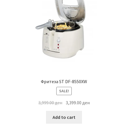
Фритеза ST DF-8550XW
SALE!
Original
Current
3,999.00
ден
3,399.00
ден
price
price
was:
is:
Add to cart
3,999.00 ден.
3,399.00 ден.