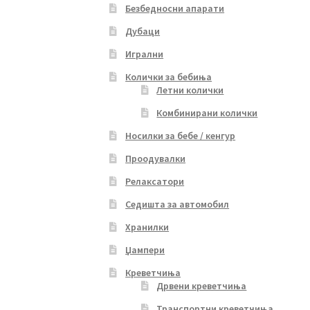
Безбедносни апарати
Дубаци
Игрални
Колички за бебиња
Летни колички
Комбинирани колички
Носилки за бебе / кенгур
Проодувалки
Релаксатори
Седишта за автомобил
Хранилки
Џампери
Креветчиња
Дрвени креветчиња
Транспортни креветчиња