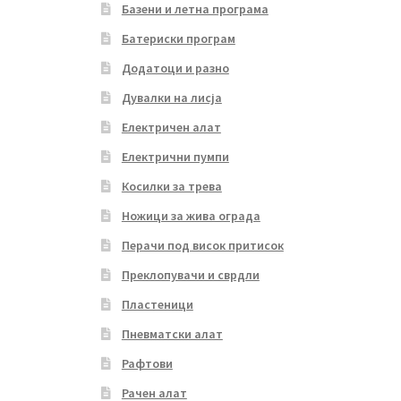
Базени и летна програма
Батериски програм
Додатоци и разно
Дувалки на лисја
Електричен алат
Електрични пумпи
Косилки за трева
Ножици за жива ограда
Перачи под висок притисок
Преклопувачи и сврдли
Пластеници
Пневматски алат
Рафтови
Рачен алат