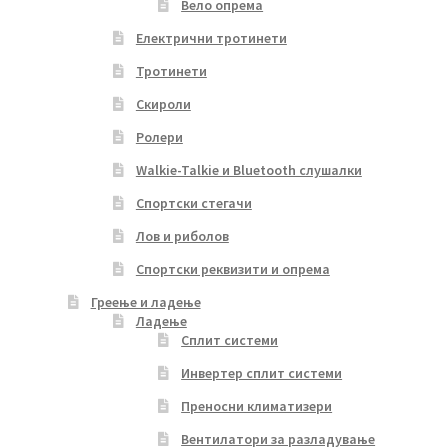
Вело опрема
Електрични тротинети
Тротинети
Скироли
Ролери
Walkie-Talkie и Bluetooth слушалки
Спортски стегачи
Лов и риболов
Спортски реквизити и опрема
Греење и ладење
Ладење
Сплит системи
Инвертер сплит системи
Преносни климатизери
Вентилатори за разладување