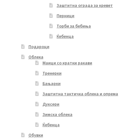
Заштитна ограда за кревет
Перници
Торби за бебиња
Ќебенца
Подароци
Облека
Маици со кратки ракави
Тренерки
Бањарки
Заштитна тактичка облека и опрема
Дуксери
Зимска облека
Ќебенца
Обувки