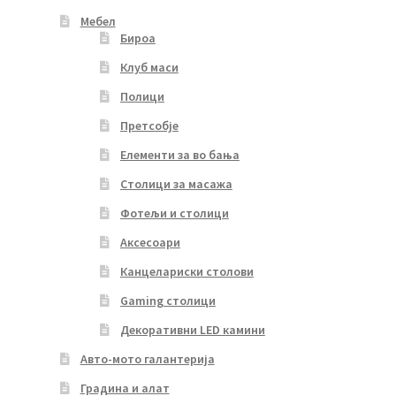
Мебел
Бироа
Клуб маси
Полици
Претсобје
Елементи за во бања
Столици за масажа
Фотељи и столици
Аксесоари
Канцелариски столови
Gaming столици
Декоративни LED камини
Авто-мото галантерија
Градина и алат