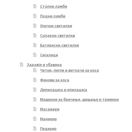
Столни ламби
Подни ламби
Улични светилки
Соларни светилки
Батериски светилки
Сијалици
Здравје и убавина
Четки, пегли и виткачи за коса
Фенови за коса
Депилација и епилација
Машинки за бричење, шишање и тримери
Масажери
Маникир
Педикир