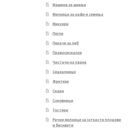
Машини за шиење
Мелници за кафе и семиња
Миксери
Пегли
Пекачи за леб
Правосмукалки
Чистачи на пареа
Сецкалници
Фритези
Скари
Соковници
Тостери
Рачни мелници за јаткасти плодови
и бисквити