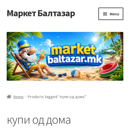
Маркет Балтазар
Skip
Skip
Menu
to
to
navigation
content
Home
Checkout
Homepage
Privacy Policy
Достава и начин на плаќање
Home
Products tagged “купи од дома”
Контакт
купи од дома
Корисничка подршка