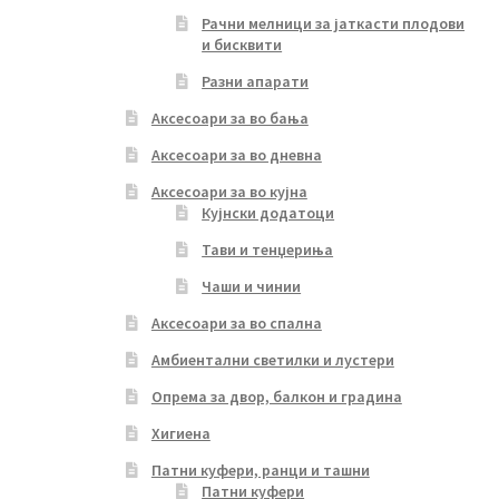
Рачни мелници за јаткасти плодови
и бисквити
Разни апарати
Аксесоари за во бања
Аксесоари за во дневна
Аксесоари за во кујна
Кујнски додатоци
Тави и тенџериња
Чаши и чинии
Аксесоари за во спална
Амбиентални светилки и лустери
Опрема за двор, балкон и градина
Хигиена
Патни куфери, ранци и ташни
Патни куфери