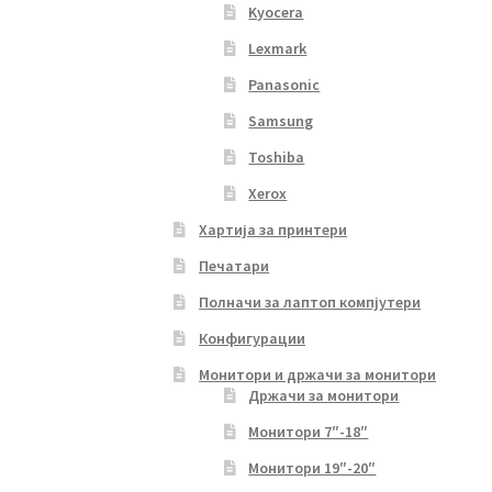
Kyocera
Lexmark
Panasonic
Samsung
Toshiba
Xerox
Хартија за принтери
Печатари
Полначи за лаптоп компјутери
Конфигурации
Монитори и држачи за монитори
Држачи за монитори
Монитори 7″-18″
Монитори 19″-20″