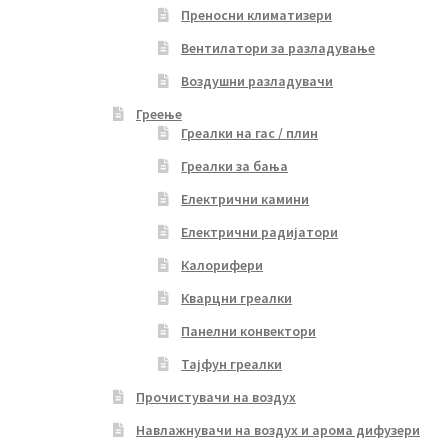
Преносни климатизери
Вентилатори за разладување
Воздушни разладувачи
Греење
Греалки на гас / плин
Греалки за бања
Електрични камини
Електрични радијатори
Калорифери
Кварцни греалки
Панелни конвектори
Тајфун греалки
Прочистувачи на воздух
Навлажнувачи на воздух и арома дифузери