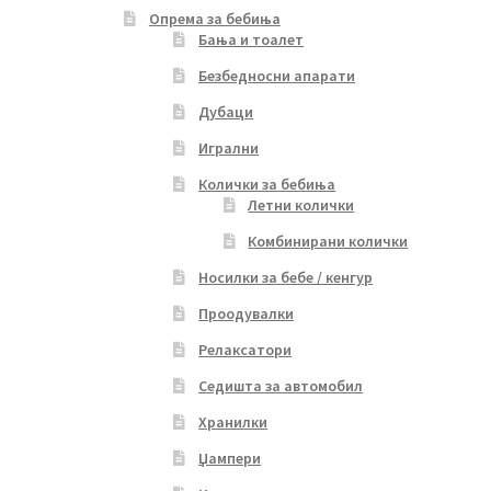
Опрема за бебиња
Бања и тоалет
Безбедносни апарати
Дубаци
Игрални
Колички за бебиња
Летни колички
Комбинирани колички
Носилки за бебе / кенгур
Проодувалки
Релаксатори
Седишта за автомобил
Хранилки
Џампери