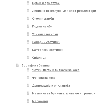
Цевки и арматури
Линиско осветлување и спот рефлектори
Столни ламби
Подни ламби
Улични светилки
Соларни светилки
Батериски светилки
Сијалици
Здравје и убавина
Четки, пегли и виткачи за коса
Фенови за коса
Депилација и епилација
Машинки за бричење, шишање и тримери
Масажери