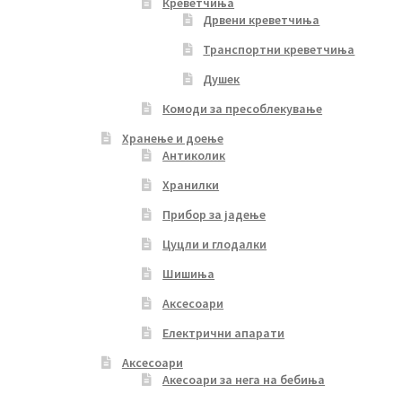
Креветчиња
Дрвени креветчиња
Транспортни креветчиња
Душек
Комоди за пресоблекување
Хранење и доење
Антиколик
Хранилки
Прибор за јадење
Цуцли и глодалки
Шишиња
Аксесоари
Електрични апарати
Аксесоари
Акесоари за нега на бебиња