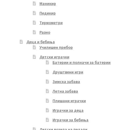
Маникир
Педикир
Термометри
Разно
Деца и бебиња
Училишен прибор
Детски играчки
Батерии и полначи за батерии
Друштвени игри
Зимска забава
Летна забава
Плишани играчки
Играчки за деца
Играчки за бебиња
Детски возила на педали