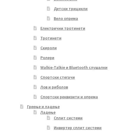
Детски трицикли
Вело опрема
Електрични тротинети
Тротинети
Скироли
Ролери
Walkie-Talkie и Bluetooth слушалки
Спортски стегачи
Лов и риболов
Спортски реквизити и опрема
Греење и ладење
Ладење
Сплит системи
Инвертер сплит системи