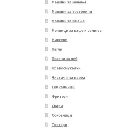
Машини за мелење
Машини за тестенини
Машини за шиење
Мелници за кафе и семиња
Миксери
Пегли
Пекачи за леб
Правосмукалки
Чистачи на пареа
Сецкалници
Фритези
Скари
Соковници
Тостери