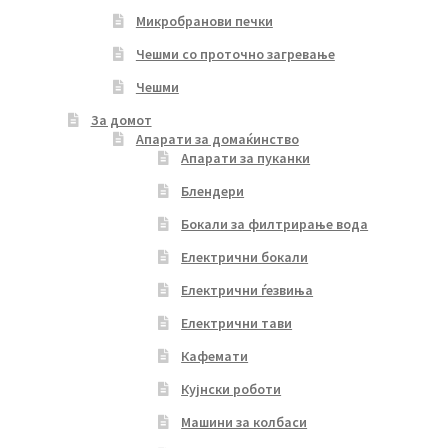
Микробранови печки
Чешми со проточно загревање
Чешми
За домот
Апарати за домаќинство
Апарати за пуканки
Блендери
Бокали за филтрирање вода
Електрични бокали
Електрични ѓезвиња
Електрични тави
Кафемати
Кујнски роботи
Машини за колбаси