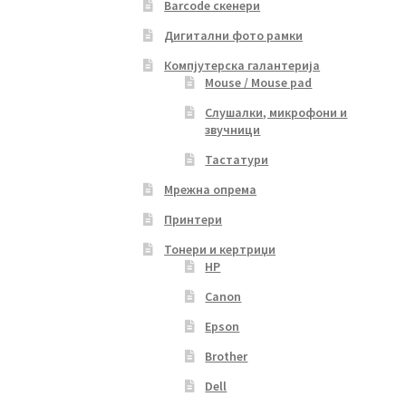
Barcode скенери
Дигитални фото рамки
Компјутерска галантерија
Mouse / Mouse pad
Слушалки, микрофони и
звучници
Тастатури
Мрежна опрема
Принтери
Тонери и кертриџи
HP
Canon
Epson
Brother
Dell