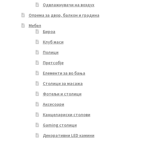
Одвлажнувачи на воздух
Опрема за двор, балкон и градина
Мебел
Бироа
Клуб маси
Полици
Претсобје
Елементи за во бања
Столици за масажа
Фотељи и столици
Аксесоари
Канцелариски столови
Gaming столици
Декоративни LED камини