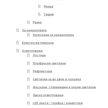
Ранци
Ташни
Разно
За канцеларија
Аксесоари за канцеларија
Електро материјали
Осветлување
Лустери
Плафонски светилки
Рефлектори
Светилки за во двор и градина
Фасадни, степенишни и ѕидни светилки
Диско осветлување
LED ленти / трафоа / конектори