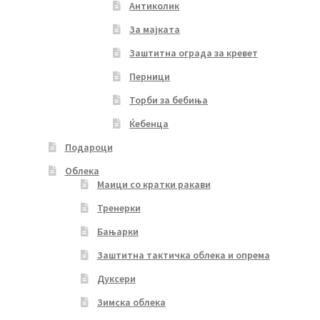
Антиколик
За мајката
Заштитна ограда за кревет
Перници
Торби за бебиња
Ќебенца
Подароци
Облека
Маици со кратки ракави
Тренерки
Бањарки
Заштитна тактичка облека и опрема
Дуксери
Зимска облека