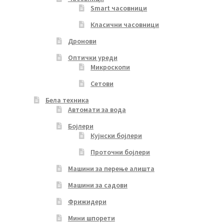
Smart часовници
Класични часовници
Дронови
Оптички уреди
Микроскопи
Сетови
Бела техника
Автомати за вода
Бојлери
Кујнски бојлери
Проточни бојлери
Машини за перење алишта
Машини за садови
Фрижидери
Мини шпорети