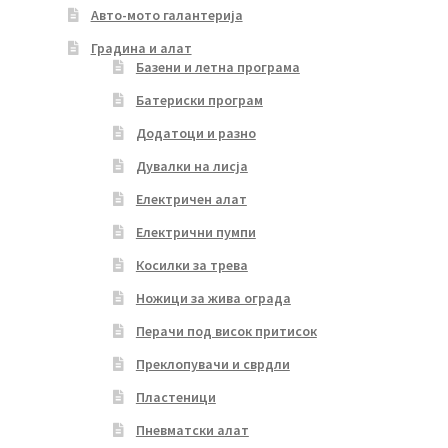
Авто-мото галантерија
Градина и алат
Базени и летна програма
Батериски програм
Додатоци и разно
Дувалки на лисја
Електричен алат
Електрични пумпи
Косилки за трева
Ножици за жива ограда
Перачи под висок притисок
Преклопувачи и сврдли
Пластеници
Пневматски алат