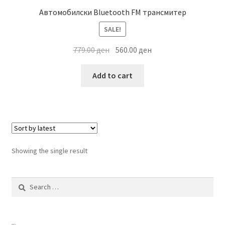
Автомобилски Bluetooth FM трансмитер
SALE!
Original
Current
779.00
ден
560.00
ден
price
price
was:
is:
Add to cart
779.00 ден.
560.00 ден.
Showing the single result
Search
for: