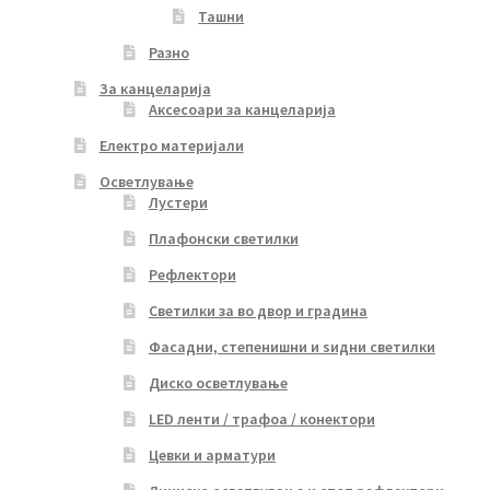
Ташни
Разно
За канцеларија
Аксесоари за канцеларија
Електро материјали
Осветлување
Лустери
Плафонски светилки
Рефлектори
Светилки за во двор и градина
Фасадни, степенишни и ѕидни светилки
Диско осветлување
LED ленти / трафоа / конектори
Цевки и арматури