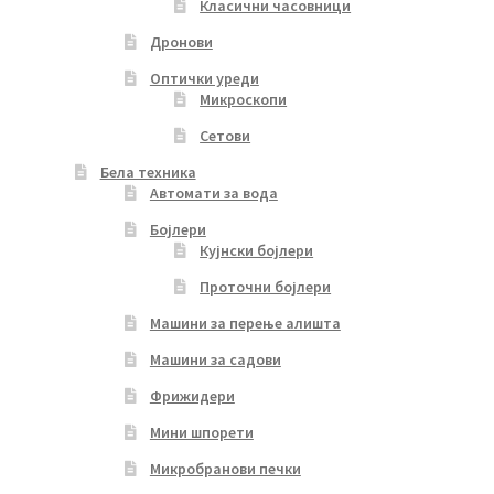
Класични часовници
Дронови
Оптички уреди
Микроскопи
Сетови
Бела техника
Автомати за вода
Бојлери
Кујнски бојлери
Проточни бојлери
Машини за перење алишта
Машини за садови
Фрижидери
Мини шпорети
Микробранови печки