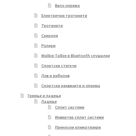
Вело опрема
Електрични тротинети
Тротинети
Скироли
Ролери
Walkie-Talkie и Bluetooth слушалки
Спортски стегачи
Лов и риболов
Спортски реквизити и опрема
Греење и ладење
Ладење
Сплит системи
Инвертер сплит системи
Преносни климатизери