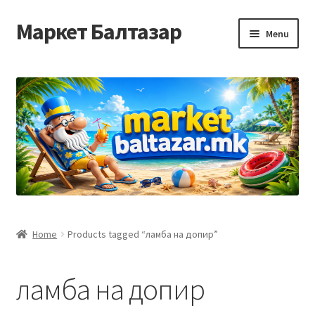
Маркет Балтазар
Skip
Skip
Menu
to
to
navigation
content
Home
Checkout
Homepage
Privacy Policy
Достава и начин на плаќање
Home
Products tagged “ламба на допир”
Контакт
ламба на допир
Корисничка подршка