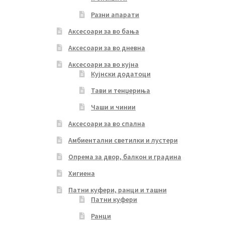
Разни апарати
Аксесоари за во бања
Аксесоари за во дневна
Аксесоари за во кујна
Кујнски додатоци
Тави и тенџериња
Чаши и чинии
Аксесоари за во спална
Амбиентални светилки и лустери
Опрема за двор, балкон и градина
Хигиена
Патни куфери, ранци и ташни
Патни куфери
Ранци