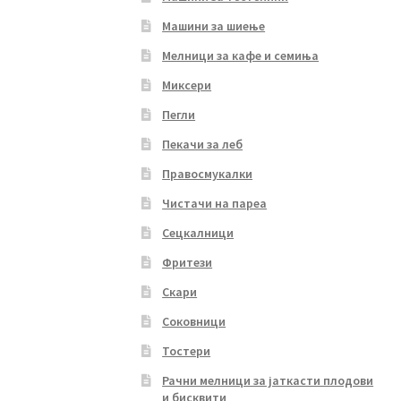
Машини за шиење
Мелници за кафе и семиња
Миксери
Пегли
Пекачи за леб
Правосмукалки
Чистачи на пареа
Сецкалници
Фритези
Скари
Соковници
Тостери
Рачни мелници за јаткасти плодови
и бисквити