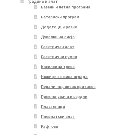
Градина и алат
Базени и летна програма
Батериски програм
Додатоци и разно
Дувалки на лисја
Електричен алат
Електрични пумпи
Косилки за трева
Ножици за жива ограда
Перачи под висок притисок
Преклопувачи и сврдли
Пластеници
Пневматски алат
Рафтови