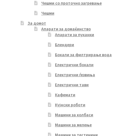
Чешми со проточно загревање
Чешми
За домот
Апарати за домаќинство
Апарати за пуканки
Блендери
Бокали за филтрирање вода
Електрични бокали
Електрични ѓезвиња
Електрични тави
Кафемати
Кујнски роботи
Машини за колбаси
Машини за мелење
Машини за тестенини