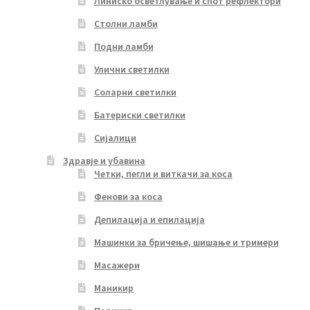
Линиско осветлување и спот рефлектори
Столни ламби
Подни ламби
Улични светилки
Соларни светилки
Батериски светилки
Сијалици
Здравје и убавина
Четки, пегли и виткачи за коса
Фенови за коса
Депилација и епилација
Машинки за бричење, шишање и тримери
Масажери
Маникир