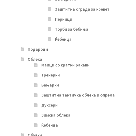
Заштитна ограда за кревет
Перници
Торби за бебиња
Ќебенца
Подароци
Облека
Маици со кратки ракави
Тренерки
Бањарки
Заштитна тактичка облека и опрема
Дуксери
Зимска облека
Ќебенца
Обувки