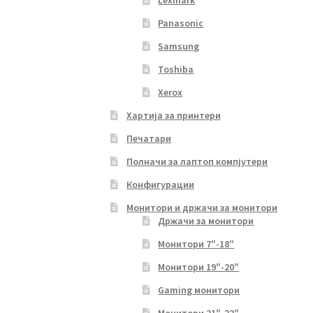
Lexmark
Panasonic
Samsung
Toshiba
Xerox
Хартија за принтери
Печатари
Полначи за лаптоп компјутери
Конфигурации
Монитори и држачи за монитори
Држачи за монитори
Монитори 7″-18″
Монитори 19″-20″
Gaming монитори