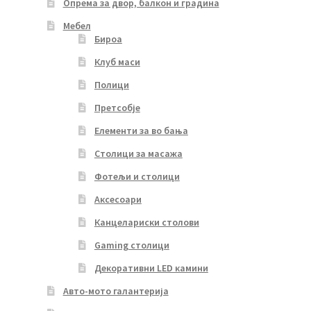
Опрема за двор, балкон и градина
Мебел
Бироа
Клуб маси
Полици
Претсобје
Елементи за во бања
Столици за масажа
Фотељи и столици
Аксесоари
Канцелариски столови
Gaming столици
Декоративни LED камини
Авто-мото галантерија