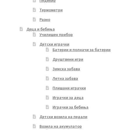
Педикир
Термометри
Разно
Деца и бебиња
Училишен прибор
Детски играчки
Батерии и полначи за батерии
Друштвени игри
Зимска забава
Летна забава
Плишани играчки
Играчки за деца
Играчки за бебиња
Детски возила на педали
Возила на акумулатор