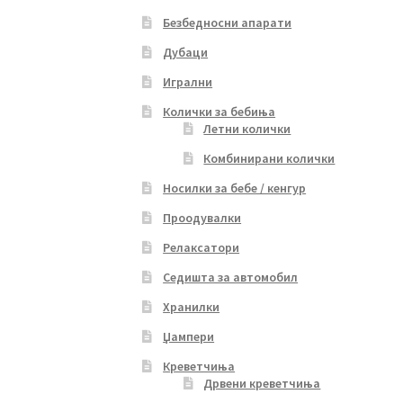
Безбедносни апарати
Дубаци
Игрални
Колички за бебиња
Летни колички
Комбинирани колички
Носилки за бебе / кенгур
Проодувалки
Релаксатори
Седишта за автомобил
Хранилки
Џампери
Креветчиња
Дрвени креветчиња