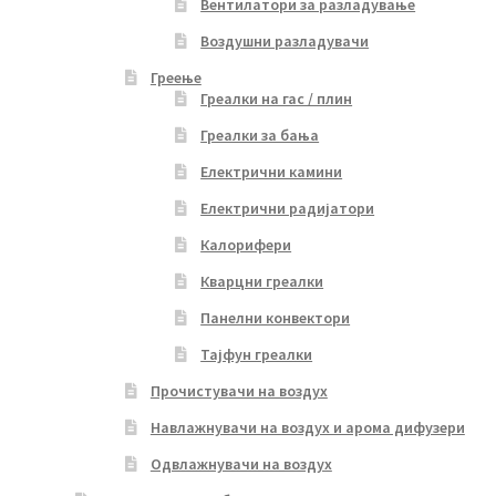
Вентилатори за разладување
Воздушни разладувачи
Греење
Греалки на гас / плин
Греалки за бања
Електрични камини
Електрични радијатори
Калорифери
Кварцни греалки
Панелни конвектори
Тајфун греалки
Прочистувачи на воздух
Навлажнувачи на воздух и арома дифузери
Одвлажнувачи на воздух