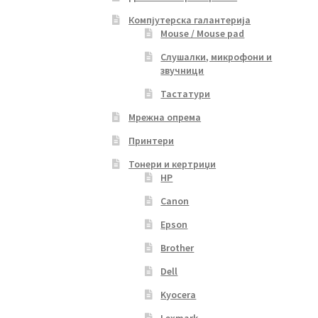
Компјутерска галантерија
Mouse / Mouse pad
Слушалки, микрофони и
звучници
Тастатури
Мрежна опрема
Принтери
Тонери и кертриџи
HP
Canon
Epson
Brother
Dell
Kyocera