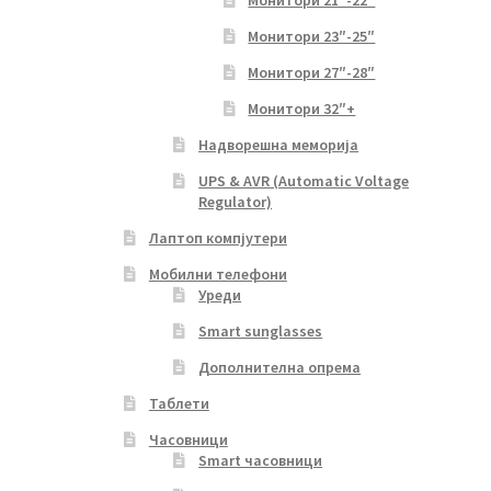
Монитори 21″-22″
Монитори 23″-25″
Монитори 27″-28″
Монитори 32″+
Надворешна меморија
UPS & AVR (Automatic Voltage
Regulator)
Лаптоп компјутери
Мобилни телефони
Уреди
Smart sunglasses
Дополнителна опрема
Таблети
Часовници
Smart часовници