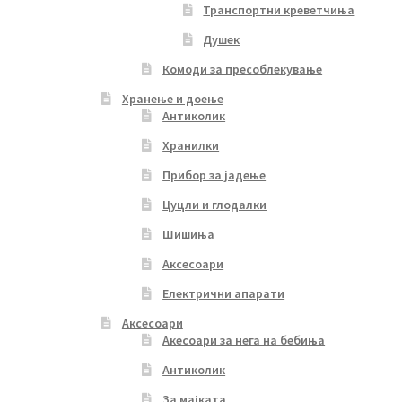
Транспортни креветчиња
Душек
Комоди за пресоблекување
Хранење и доење
Антиколик
Хранилки
Прибор за јадење
Цуцли и глодалки
Шишиња
Аксесоари
Електрични апарати
Аксесоари
Акесоари за нега на бебиња
Антиколик
За мајката