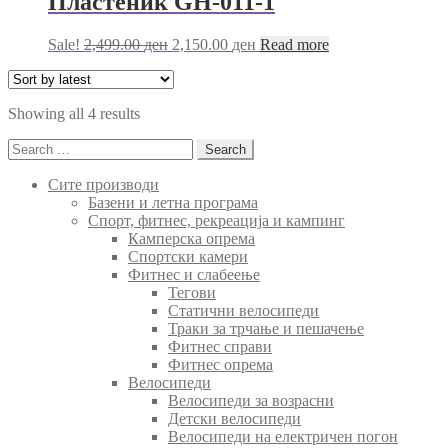
Пластеник GH-011-1
Original
Current
Sale!
2,499.00
ден
2,150.00
ден
Read more
price
price
was:
is:
2,499.00 ден.
2,150.00 ден.
Sorted
Showing all 4 results
by
Search
latest
for:
Сите производи
Базени и летна програма
Спорт, фитнес, рекреација и кампинг
Камперска опрема
Спортски камери
Фитнес и слабеење
Тегови
Статични велосипеди
Траки за трчање и пешачење
Фитнес справи
Фитнес опрема
Велосипеди
Велосипеди за возрасни
Детски велосипеди
Велосипеди на електричен погон