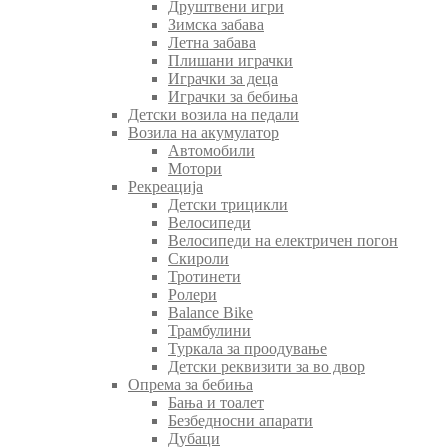
Друштвени игри
Зимска забава
Летна забава
Плишани играчки
Играчки за деца
Играчки за бебиња
Детски возила на педали
Возила на акумулатор
Автомобили
Мотори
Рекреација
Детски трицикли
Велосипеди
Велосипеди на електричен погон
Скироли
Тротинети
Ролери
Balance Bike
Трамбулини
Туркала за проодување
Детски реквизити за во двор
Опрема за бебиња
Бања и тоалет
Безбедносни апарати
Дубаци