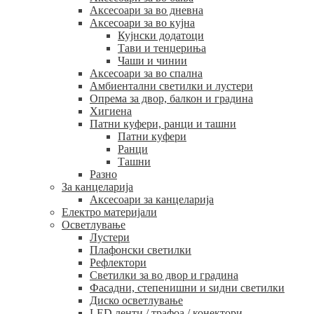
Аксесоари за во дневна
Аксесоари за во кујна
Кујнски додатоци
Тави и тенџериња
Чаши и чинии
Аксесоари за во спална
Амбиентални светилки и лустери
Опрема за двор, балкон и градина
Хигиена
Патни куфери, ранци и ташни
Патни куфери
Ранци
Ташни
Разно
За канцеларија
Аксесоари за канцеларија
Електро материјали
Осветлување
Лустери
Плафонски светилки
Рефлектори
Светилки за во двор и градина
Фасадни, степенишни и ѕидни светилки
Диско осветлување
LED ленти / трафоа / конектори