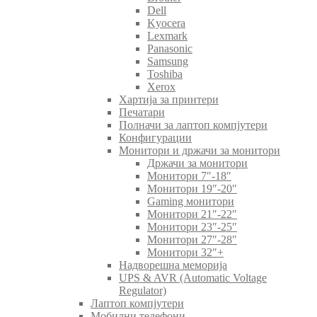
Dell
Kyocera
Lexmark
Panasonic
Samsung
Toshiba
Xerox
Хартија за принтери
Печатари
Полначи за лаптоп компјутери
Конфигурации
Монитори и држачи за монитори
Држачи за монитори
Монитори 7″-18″
Монитори 19″-20″
Gaming монитори
Монитори 21″-22″
Монитори 23″-25″
Монитори 27″-28″
Монитори 32″+
Надворешна меморија
UPS & AVR (Automatic Voltage
Regulator)
Лаптоп компјутери
Мобилни телефони