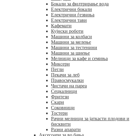
Бокали за филтрирање вода
Електрични бокали
Електрични ѓезвиња
Електрични тави
Кафемати
Кујнски роботи
Машини за колбаси
Машини за мелење
Машини за тестенини
Машини за шиење
Мелници за кафе и семиња
Миксери
Пегли
Пекачи за леб
Правосмукалки
Чистачи на пареа
Сецкалници
Фритези
Скари
Соковници
Тостери
Рачни мелници за јаткасти плодови и
бисквити
Разни апарати
Аксесоари за во бања