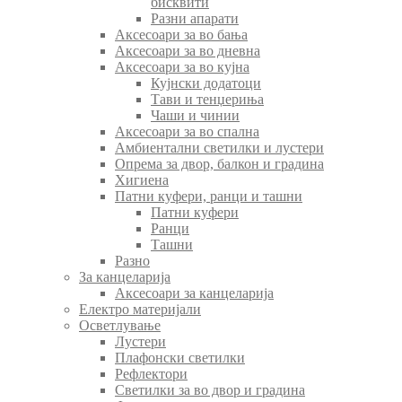
бисквити
Разни апарати
Аксесоари за во бања
Аксесоари за во дневна
Аксесоари за во кујна
Кујнски додатоци
Тави и тенџериња
Чаши и чинии
Аксесоари за во спална
Амбиентални светилки и лустери
Опрема за двор, балкон и градина
Хигиена
Патни куфери, ранци и ташни
Патни куфери
Ранци
Ташни
Разно
За канцеларија
Аксесоари за канцеларија
Електро материјали
Осветлување
Лустери
Плафонски светилки
Рефлектори
Светилки за во двор и градина