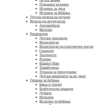
Летна забава
Плишани играчки
Играчки за деца
Играчки за бебиња
Детски возила на педали
Возила на акумулатор
Автомобили
Мотори
Рекреација
Детски трицикли
Велосипеди
Велосипеди на електричен погон
Скироли
Тротинети
Ролери
Balance Bike
Трамбулини
Туркала за проодување
Детски реквизити за во двор
Опрема за бебиња
Бања и тоалет
Безбедносни апарати
Дубаци
Игрални
Колички за бебиња