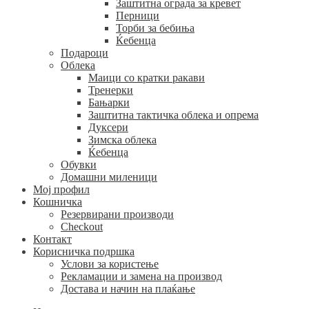
Заштитна ограда за кревет
Перници
Торби за бебиња
Ќебенца
Подароци
Облека
Маици со кратки ракави
Тренерки
Бањарки
Заштитна тактичка облека и опрема
Дуксери
Зимска облека
Ќебенца
Обувки
Домашни миленици
Мој профил
Кошничка
Резервирани производи
Checkout
Контакт
Корисничка подршка
Услови за користење
Рекламации и замена на производ
Достава и начин на плаќање