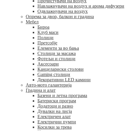
Прочистувачи на воздух
Навлажнувачи на воздух и арома дифузери
Одвлажнувачи на воздух
Опрема за двор, балкон и градина
Мебел
Бироа
Клуб маси
Полици
Претсобје
Елементи за во бања
Столици за масажа
Фотељи и столици
Аксесоари
Канцелариски столови
Gaming столици
Декоративни LED камини
Авто-мото галантерија
Градина и алат
Базени и летна програма
Батериски програм
Додатоци и разно
Дувалки на лисја
Електричен алат
Електрични пумпи
Косилки за трева