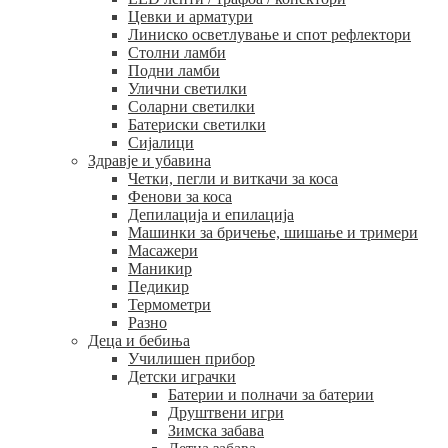
Цевки и арматури
Линиско осветлување и спот рефлектори
Столни ламби
Подни ламби
Улични светилки
Соларни светилки
Батериски светилки
Сијалици
Здравје и убавина
Четки, пегли и виткачи за коса
Фенови за коса
Депилација и епилација
Машинки за бричење, шишање и тримери
Масажери
Маникир
Педикир
Термометри
Разно
Деца и бебиња
Училишен прибор
Детски играчки
Батерии и полначи за батерии
Друштвени игри
Зимска забава