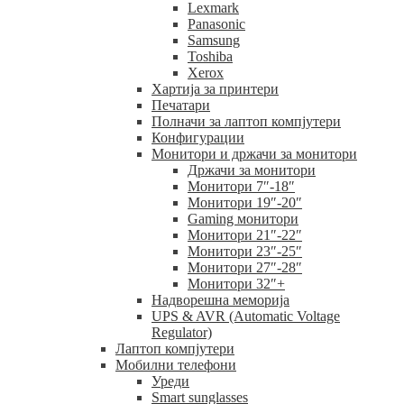
Lexmark
Panasonic
Samsung
Toshiba
Xerox
Хартија за принтери
Печатари
Полначи за лаптоп компјутери
Конфигурации
Монитори и држачи за монитори
Држачи за монитори
Монитори 7″-18″
Монитори 19″-20″
Gaming монитори
Монитори 21″-22″
Монитори 23″-25″
Монитори 27″-28″
Монитори 32″+
Надворешна меморија
UPS & AVR (Automatic Voltage
Regulator)
Лаптоп компјутери
Мобилни телефони
Уреди
Smart sunglasses