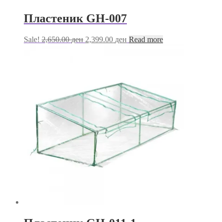
Пластеник GH-007
Original
Current
Sale!
2,650.00
ден
2,399.00
ден
Read more
price
price
was:
is:
2,650.00 ден.
2,399.00 ден.