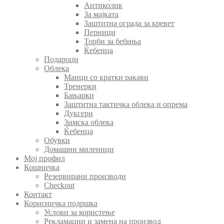
Антиколик
За мајката
Заштитна ограда за кревет
Перници
Торби за бебиња
Ќебенца
Подароци
Облека
Маици со кратки ракави
Тренерки
Бањарки
Заштитна тактичка облека и опрема
Дуксери
Зимска облека
Ќебенца
Обувки
Домашни миленици
Мој профил
Кошничка
Резервирани производи
Checkout
Контакт
Корисничка подршка
Услови за користење
Рекламации и замена на производ