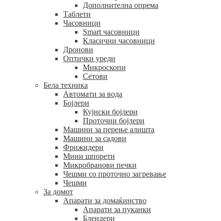
Дополнителна опрема
Таблети
Часовници
Smart часовници
Класични часовници
Дронови
Оптички уреди
Микроскопи
Сетови
Бела техника
Автомати за вода
Бојлери
Кујнски бојлери
Проточни бојлери
Машини за перење алишта
Машини за садови
Фрижидери
Мини шпорети
Микробранови печки
Чешми со проточно загревање
Чешми
За домот
Апарати за домаќинство
Апарати за пуканки
Блендери