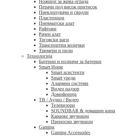
Ножици за жива ограда
Перачи под висок притисок
Преклопувачи и сврдли
Пластеници
Пневматски алат
Рафтови
Рачен алат
Трговски ваги
Транспортни колички
Тримери и пили
Технологија
Батерии и полначи за батерии
Smart Home
Smart асистенти
Smart уреди
Алармни системи
Видео надзор
Домофонија
ТВ / Аудио / Видео
Телевизори
SOUNDBAR & домашни кина
Караоке звучници
Преносни звучници
Gaming
Gaming Accessories