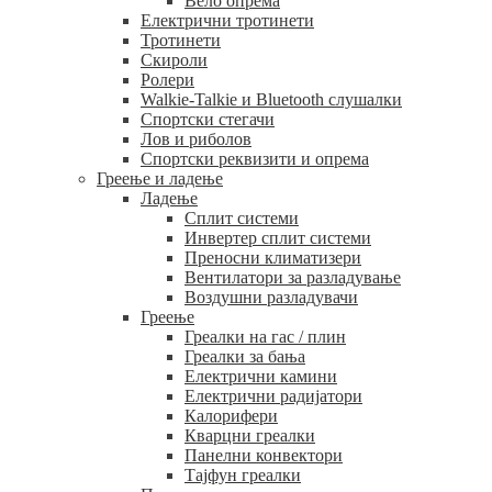
Вело опрема
Електрични тротинети
Тротинети
Скироли
Ролери
Walkie-Talkie и Bluetooth слушалки
Спортски стегачи
Лов и риболов
Спортски реквизити и опрема
Греење и ладење
Ладење
Сплит системи
Инвертер сплит системи
Преносни климатизери
Вентилатори за разладување
Воздушни разладувачи
Греење
Греалки на гас / плин
Греалки за бања
Електрични камини
Електрични радијатори
Калорифери
Кварцни греалки
Панелни конвектори
Тајфун греалки