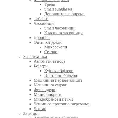
Уреди
Smart sunglasses
Дополнителна опрема
Таблети
Часовници
Smart часовници
Класични часовници
Дронови
Оптички уреди
Микроскопи
Сетови
Бела техника
Автомати за вода
Бојлери
Кујнски бојлери
Проточни бојлери
Машини за перење алишта
Машини за садови
Фрижидери
Мини шпорети
Микробранови печки
Чешми со проточно загревање
Чешми
За домот