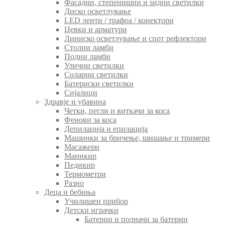
Фасадни, степенишни и ѕидни светилки
Диско осветлување
LED ленти / трафоа / конектори
Цевки и арматури
Линиско осветлување и спот рефлектори
Столни ламби
Подни ламби
Улични светилки
Соларни светилки
Батериски светилки
Сијалици
Здравје и убавина
Четки, пегли и виткачи за коса
Фенови за коса
Депилација и епилација
Машинки за бричење, шишање и тримери
Масажери
Маникир
Педикир
Термометри
Разно
Деца и бебиња
Училишен прибор
Детски играчки
Батерии и полначи за батерии