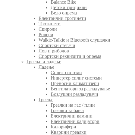
Balance Bike
Детски трицикли
Вело опрема
Електрични тротинети
Тротинети
Скироли
Ролери
Walkie-Talkie и Bluetooth слушалки
Спортски стегачи
Лов и риболов
Спортски реквизити и опрема
Греење и ладење
Ладење
Сплит системи
Инвертер сплит системи
Преносни климатизери
Вентилатори за разладување
Воздушни разладувачи
Греење
Греалки на гас / плин
Греалки за бања
Електрични камини
Електрични радијатори
Калорифери
Кварцни греалки