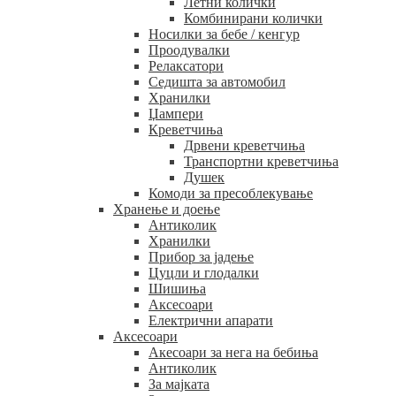
Летни колички
Комбинирани колички
Носилки за бебе / кенгур
Проодувалки
Релаксатори
Седишта за автомобил
Хранилки
Џампери
Креветчиња
Дрвени креветчиња
Транспортни креветчиња
Душек
Комоди за пресоблекување
Хранење и доење
Антиколик
Хранилки
Прибор за јадење
Цуцли и глодалки
Шишиња
Аксесоари
Електрични апарати
Аксесоари
Акесоари за нега на бебиња
Антиколик
За мајката