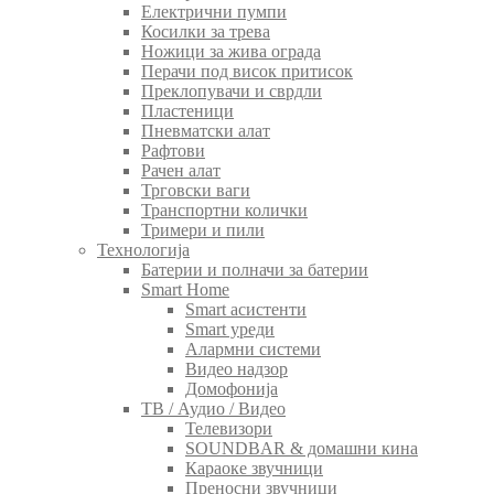
Електрични пумпи
Косилки за трева
Ножици за жива ограда
Перачи под висок притисок
Преклопувачи и сврдли
Пластеници
Пневматски алат
Рафтови
Рачен алат
Трговски ваги
Транспортни колички
Тримери и пили
Технологија
Батерии и полначи за батерии
Smart Home
Smart асистенти
Smart уреди
Алармни системи
Видео надзор
Домофонија
ТВ / Аудио / Видео
Телевизори
SOUNDBAR & домашни кина
Караоке звучници
Преносни звучници