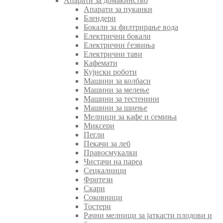
Апарати за домаќинство
Апарати за пуканки
Блендери
Бокали за филтрирање вода
Електрични бокали
Електрични ѓезвиња
Електрични тави
Кафемати
Кујнски роботи
Машини за колбаси
Машини за мелење
Машини за тестенини
Машини за шиење
Мелници за кафе и семиња
Миксери
Пегли
Пекачи за леб
Правосмукалки
Чистачи на пареа
Сецкалници
Фритези
Скари
Соковници
Тостери
Рачни мелници за јаткасти плодови и