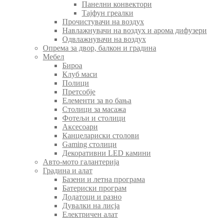
Панелни конвектори
Тајфун греалки
Прочистувачи на воздух
Навлажнувачи на воздух и арома дифузери
Одвлажнувачи на воздух
Опрема за двор, балкон и градина
Мебел
Бироа
Клуб маси
Полици
Претсобје
Елементи за во бања
Столици за масажа
Фотељи и столици
Аксесоари
Канцелариски столови
Gaming столици
Декоративни LED камини
Авто-мото галантерија
Градина и алат
Базени и летна програма
Батериски програм
Додатоци и разно
Дувалки на лисја
Електричен алат