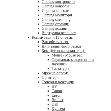
Gaming контролери
Gaming конзоли
Игри за конзоли
Gaming монитори
Gaming streaming
Gaming столици
Gaming волани
Виртуелна реалност
Компјутери и IT опрема
Barcode скенери
Дигитални фото рамки
Компјутерска галантерија
Mouse / Mouse pad
Слушалки, микрофони и
звучници
Тастатури
Мрежна опрема
Принтери
Тонери и кертриџи
HP
Canon
Epson
Brother
Dell
Kyocera