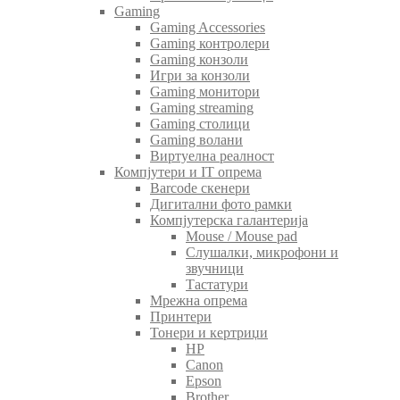
Gaming
Gaming Accessories
Gaming контролери
Gaming конзоли
Игри за конзоли
Gaming монитори
Gaming streaming
Gaming столици
Gaming волани
Виртуелна реалност
Компјутери и IT опрема
Barcode скенери
Дигитални фото рамки
Компјутерска галантерија
Mouse / Mouse pad
Слушалки, микрофони и
звучници
Тастатури
Мрежна опрема
Принтери
Тонери и кертриџи
HP
Canon
Epson
Brother