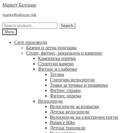
Skip
Skip
Маркет Балтазар
to
to
marketbaltazar.mk
navigation
content
Search
Search
for:
Menu
Сите производи
Базени и летна програма
Спорт, фитнес, рекреација и кампинг
Камперска опрема
Спортски камери
Фитнес и слабеење
Тегови
Статични велосипеди
Траки за трчање и пешачење
Фитнес справи
Фитнес опрема
Велосипеди
Велосипеди за возрасни
Детски велосипеди
Велосипеди на електричен погон
Balance Bike
Детски трицикли