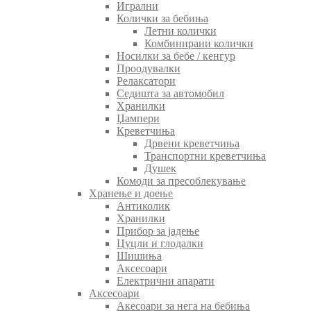
Игрални
Колички за бебиња
Летни колички
Комбинирани колички
Носилки за бебе / кенгур
Проодувалки
Релаксатори
Седишта за автомобил
Хранилки
Џампери
Креветчиња
Дрвени креветчиња
Транспортни креветчиња
Душек
Комоди за пресоблекување
Хранење и доење
Антиколик
Хранилки
Прибор за јадење
Цуцли и глодалки
Шишиња
Аксесоари
Електрични апарати
Аксесоари
Акесоари за нега на бебиња